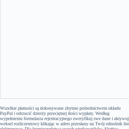
Wszelkie płatności są dokonywane zbytnio pośrednictwem układu
PayPal i odrzucić dzierży przeciętnej ilości wypłaty. Według
wypełnieniu formularza rejestracyjnego zweryfikuj swe dane i aktywuj
weksel rozliczeniowy klikając w adres przesłany na Twój odnośnik list
elektronowy. Dla bezpieczeństwa swych użytkowników, Slottica