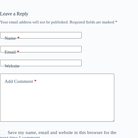
Leave a Reply
Your email address will not be published.
Required fields are marked
*
Name
*
Email
*
Website
Add Comment
*
Save my name, email and website in this browser for the
next time I comment.