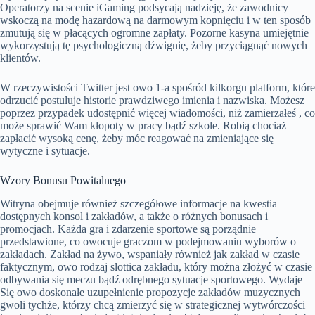
Operatorzy na scenie iGaming podsycają nadzieję, że zawodnicy
wskoczą na modę hazardową na darmowym kopnięciu i w ten sposób
zmutują się w płacących ogromne zapłaty. Pozorne kasyna umiejętnie
wykorzystują tę psychologiczną dźwignię, żeby przyciągnąć nowych
klientów.
W rzeczywistości Twitter jest owo 1-a spośród kilkorgu platform, które
odrzucić postuluje historie prawdziwego imienia i nazwiska. Możesz
poprzez przypadek udostępnić więcej wiadomości, niż zamierzałeś , co
może sprawić Wam kłopoty w pracy bądź szkole. Robią chociaż
zapłacić wysoką cenę, żeby móc reagować na zmieniające się
wytyczne i sytuacje.
Wzory Bonusu Powitalnego
Witryna obejmuje również szczegółowe informacje na kwestia
dostępnych konsol i zakładów, a także o różnych bonusach i
promocjach. Każda gra i zdarzenie sportowe są porządnie
przedstawione, co owocuje graczom w podejmowaniu wyborów o
zakładach. Zakład na żywo, wspaniały również jak zakład w czasie
faktycznym, owo rodzaj slottica zakładu, który można złożyć w czasie
odbywania się meczu bądź odrębnego sytuacje sportowego. Wydaje
Się owo doskonałe uzupełnienie propozycje zakładów muzycznych
gwoli tychże, którzy chcą zmierzyć się w strategicznej wytwórczości