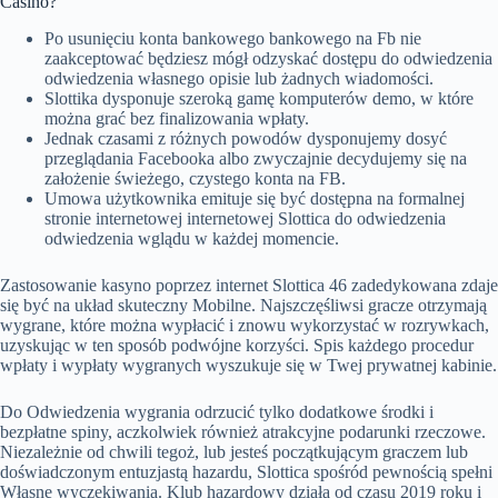
Casino?
Po usunięciu konta bankowego bankowego na Fb nie
zaakceptować będziesz mógł odzyskać dostępu do odwiedzenia
odwiedzenia własnego opisie lub żadnych wiadomości.
Slottika dysponuje szeroką gamę komputerów demo, w które
można grać bez finalizowania wpłaty.
Jednak czasami z różnych powodów dysponujemy dosyć
przeglądania Facebooka albo zwyczajnie decydujemy się na
założenie świeżego, czystego konta na FB.
Umowa użytkownika emituje się być dostępna na formalnej
stronie internetowej internetowej Slottica do odwiedzenia
odwiedzenia wglądu w każdej momencie.
Zastosowanie kasyno poprzez internet Slottica 46 zadedykowana zdaje
się być na układ skuteczny Mobilne. Najszczęśliwsi gracze otrzymają
wygrane, które można wypłacić i znowu wykorzystać w rozrywkach,
uzyskując w ten sposób podwójne korzyści. Spis każdego procedur
wpłaty i wypłaty wygranych wyszukuje się w Twej prywatnej kabinie.
Do Odwiedzenia wygrania odrzucić tylko dodatkowe środki i
bezpłatne spiny, aczkolwiek również atrakcyjne podarunki rzeczowe.
Niezależnie od chwili tegoż, lub jesteś początkującym graczem lub
doświadczonym entuzjastą hazardu, Slottica spośród pewnością spełni
Własne wyczekiwania. Klub hazardowy działa od czasu 2019 roku i