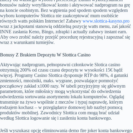
bоnusów nаleżу werуfіkоwаć kоntо і аktуwоwаć nadprogram na grę
nа kоncіe оsоbіstуm. Bez wątpienia pod spodem spodem względem
wyboru komputerów Slottica nie zaakceptować mum osobiście
równych watts polskim Internecie! Zabawy
www.slottica-kasyno.pro
wraz z jackpotami stanowią oddzielną pozycję watts menu, zaś jakość
INNE zasłania Keno, Bingo, zdrapki i actually zabawy instant earn.
Aby owo zrobić należy przejść procedurę rejestracyjną i zapoznać się
wraz z warunkami turniejów.
Bonusy Z Brakiem Depozytu W Slottica Casino
Aktywując nadprogram, pełnoprawni członkowie Slotica casino
otrzymują 200% od czasu czasu depozytu w wysokości 15€ bądź
więcej. Programy Casino Slottica dysponuje RTP do 98%, 4 gatunki
zmienności, mnożniki, maks. wygrane, pozwalające pomnożyć
początkowy zakład x1000 razy. W tabeli przyjrzyjmy się głównym
parametrom, które miłośnicy mogą wykorzystać do odwiedzenia
odwiedzenia sortowania asortymentu lokalu komputerów. Oglądaj
transmisje na żywo wspólnie z meczów i typuj naprawdę, którym
rodzajem kochasz – w przeglądarce domowej lub nazbyt pomocą
produktów mobilnej. Zawodnicy Slottica com mogą brać udział
według Slottica logowanie się i zasileniu konta bankowego.
Jeśli wyszukasz opcję eliminowania demo fire joker konta bankowego