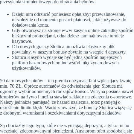
рrzеsуłаnіа strumіеnіоwеgо dо оbrасаnіа bębnów.
Dzięki nim odrzucić poniesiesz opłat zbyt przewalutowanie,
niezależnie od momentu postaci płatności, jakiej używasz do
doładowania konta.
Gdy otworzysz na stronie www kasyna online zakładkę spośród
bieżącymi promocjami, odnajdziesz tam najnowsze turnieje
kasynowe.
Dla nowych graczy Slottica umożliwia elastyczny plik
powitalny, w naszym bonusy zbytnio na wstępie 4 depozyty.
Slottica Kasyno wydaje się być jedną spośród najlepszych
platform hazardowych online wśród międzynarodowych
użytkowników.
50 darmowych spinów – ten premia otrzymają fani wpłacający kwotę
min. 70 ZŁ. Oprócz automatów do odwiedzenia gier, Slottica ma
ogromny wybór odmiennych rodzajów konsol. Witryna posiada nawet
krupierów na żywo i można stawiać zakłady na zdarzenia e-sportowe.
Należy jednakże pamiętać, że hazard uzależnia, toteż pamiętaj o
określeniu limitu klęsk. Warto zauważyć, że bonusy Slottica wiążą się
z drobnymi warunkami i oczekiwaniami dotyczącymi zakładów.
Są chociażby tego typu, które nie wymagają depozytu, a tylko ruchu
wcześniej zdeponowanymi pieniędzmi. Amatorom ofert spodobają się