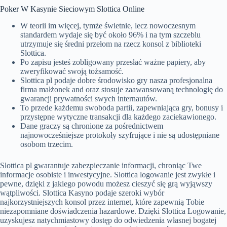
Poker W Kasynie Sieciowym Slottica Online
W teorii im więcej, tymże świetnie, lecz nowoczesnym
standardem wydaje się być około 96% i na tym szczeblu
utrzymuje się średni przełom na rzecz konsol z biblioteki
Slottica.
Po zapisu jesteś zobligowany przesłać ważne papiery, aby
zweryfikować swoją tożsamość.
Slottica pl podaje dobre środowisko gry nasza profesjonalna
firma małżonek and oraz stosuje zaawansowaną technologię do
gwarancji prywatności swych internautów.
To przede każdemu swoboda partii, zapewniająca gry, bonusy i
przystępne wytyczne transakcji dla każdego zaciekawionego.
Dane graczy są chronione za pośrednictwem
najnowocześniejsze protokoły szyfrujące i nie są udostępniane
osobom trzecim.
Slottica pl gwarantuje zabezpieczanie informacji, chroniąc Twe
informacje osobiste i inwestycyjne. Slottica logowanie jest zwykłe i
pewne, dzięki z jakiego powodu możesz cieszyć się grą wyjąwszy
wątpliwości. Slottica Kasyno podaje szeroki wybór
najkorzystniejszych konsol przez internet, które zapewnią Tobie
niezapomniane doświadczenia hazardowe. Dzięki Slottica Logowanie,
uzyskujesz natychmiastowy dostęp do odwiedzenia własnej bogatej