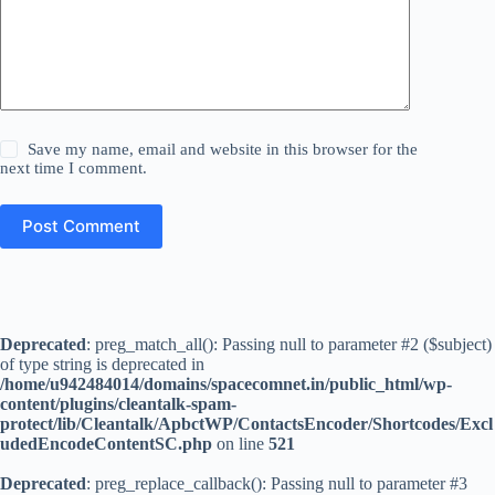
Save my name, email and website in this browser for the
next time I comment.
Post Comment
Deprecated
: preg_match_all(): Passing null to parameter #2 ($subject)
of type string is deprecated in
/home/u942484014/domains/spacecomnet.in/public_html/wp-
content/plugins/cleantalk-spam-
protect/lib/Cleantalk/ApbctWP/ContactsEncoder/Shortcodes/Excl
udedEncodeContentSC.php
on line
521
Deprecated
: preg_replace_callback(): Passing null to parameter #3