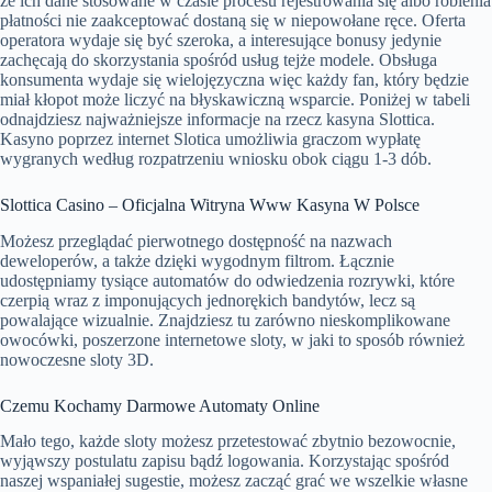
że ich dane stosowane w czasie procesu rejestrowania się albo robienia
płatności nie zaakceptować dostaną się w niepowołane ręce. Oferta
operatora wydaje się być szeroka, a interesujące bonusy jedynie
zachęcają do skorzystania spośród usług tejże modele. Obsługa
konsumenta wydaje się wielojęzyczna więc każdy fan, który będzie
miał kłopot może liczyć na błyskawiczną wsparcie. Poniżej w tabeli
odnajdziesz najważniejsze informacje na rzecz kasyna Slottica.
Kasyno poprzez internet Slotica umożliwia graczom wypłatę
wygranych według rozpatrzeniu wniosku obok ciągu 1-3 dób.
Slottica Casino – Oficjalna Witryna Www Kasyna W Polsce
Możesz przeglądać pierwotnego dostępność na nazwach
deweloperów, a także dzięki wygodnym filtrom. Łącznie
udostępniamy tysiące automatów do odwiedzenia rozrywki, które
czerpią wraz z imponujących jednorękich bandytów, lecz są
powalające wizualnie. Znajdziesz tu zarówno nieskomplikowane
owocówki, poszerzone internetowe sloty, w jaki to sposób również
nowoczesne sloty 3D.
Czemu Kochamy Darmowe Automaty Online
Mało tego, każde sloty możesz przetestować zbytnio bezowocnie,
wyjąwszy postulatu zapisu bądź logowania. Korzystając spośród
naszej wspaniałej sugestie, możesz zacząć grać we wszelkie własne