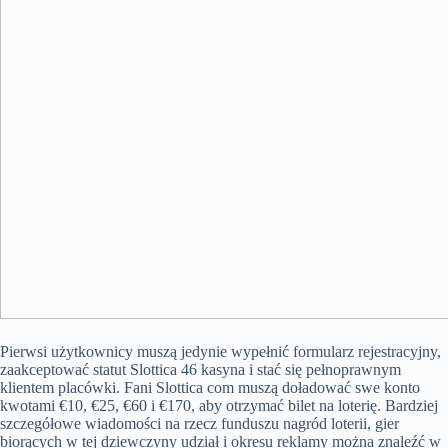
Pierwsi użytkownicy muszą jedynie wypełnić formularz rejestracyjny,
zaakceptować statut Slottica 46 kasyna i stać się pełnoprawnym
klientem placówki. Fani Slottica com muszą doładować swe konto
kwotami €10, €25, €60 i €170, aby otrzymać bilet na loterię. Bardziej
szczegółowe wiadomości na rzecz funduszu nagród loterii, gier
biorących w tej dziewczyny udział i okresu reklamy można znaleźć w