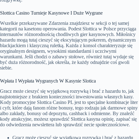
Slottica Casino Turnieje Kasynowe I Duże Wygrane
Wszelkie przekazywane Zdarzenia znajdziesz w sekcji o tej samej
kategorii na kasetonu operowania. Podest Slottica w Polsce przyciąga
internautów różnorodnością chodliwych gier kasynowych. Miłośnicy
hazardu mogą tutaj cieszyć się ekscytującym pokerem, dynamicznym
blackjackiem i klasyczną ruletką. Każda z konsol charakteryzuje się
oryginalnym designem, wysokimi standardami i uczciwymi
warunkami. Jeśli chodzi o zabawy stołowe, również tutaj wydaje się
być duża różnorodność, jak określa, że ​​każdy odnajdzie coś gwoli
siebie.
Wpłata I Wypłata Wygranych W Kasynie Slotica
Gracz może cieszyć się wyjątkową rozrywką i brać z hazardu to, jak
najistotniejsze z brakiem konieczności inwestowania własnych kasy.
Kody promocyjne Slottica Casino PL jest to specjalne kombinacje liter
i cyfr, które dają fanom różne bonusy, tego rodzaju jak darmowe spiny
albo zakłady, bonusy od depozytu, cashback i odmienne. By znaleźć
kody atrakcyjne, możesz sprawdzić Slottica kasyna opinię, zapisać się
do odwiedzenia newslettera lub sprawdzić necie społecznościowe.
Gracz może cieszyć się wyjątkową rozrywką i brać z hazardu