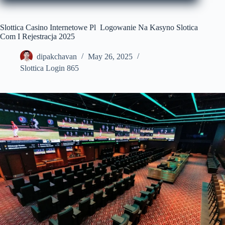
Slottica Casino Internetowe Pl ️ Logowanie Na Kasyno Slotica
Com I Rejestracja 2025
dipakchavan
May 26, 2025
Slottica Login 865