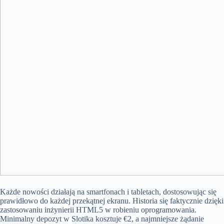
Każde nowości działają na smartfonach i tabletach, dostosowując się
prawidłowo do każdej przekątnej ekranu. Historia się faktycznie dzięki
zastosowaniu inżynierii HTML5 w robieniu oprogramowania.
Minimalny depozyt w Slotika kosztuje €2, a najmniejsze żądanie