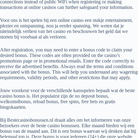
connections instead of public WiFi when registering or making
transactions at online casinos can further safeguard your information.
Voor ons is het spelen bij een online casino een stukje entertainment,
plezier en ontspanning, nou ja eerder spanning. We weten dat je
uiteindelijk verliest van het casino en beschouwen het geld dat we
storten bij voorbaat al als verloren.
After registration, you may need to enter a bonus code to claim your
desired bonus. These codes are often provided on the casino’s
promotions page or in promotional emails. Enter the code correctly to
receive the advertised benefits. Always read the terms and conditions
associated with the bonus. This will help you understand any wagering
requirements, validity periods, and other restrictions that may apply.
Jouw voorkeur voor de verschillende kansspelen bepaalt wat de beste
casino bonus is. Het populairst zijn de no deposit bonus,
welkomstbonus, reload bonus, free spins, free bets en gratis
bingokaarten.
Bij Bestecasinobonussen.nl draait alles om het informeren van onze
bezoekers over de beste casino bonussen. Elke maand bieden wij een
bonus van de maand aan. Dit is een bonus waarvan wij denken dat hij
helemaal top is. Deze bonus is voor iedereen (24+) die onze website