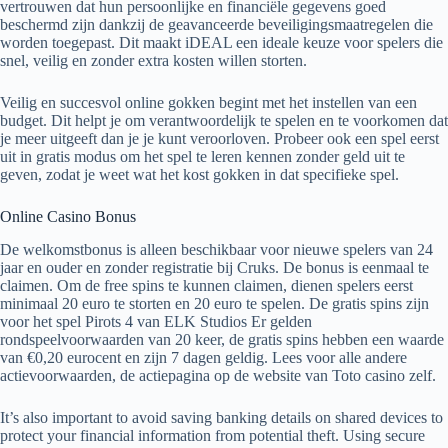
vertrouwen dat hun persoonlijke en financiële gegevens goed
beschermd zijn dankzij de geavanceerde beveiligingsmaatregelen die
worden toegepast. Dit maakt iDEAL een ideale keuze voor spelers die
snel, veilig en zonder extra kosten willen storten.
Veilig en succesvol online gokken begint met het instellen van een
budget. Dit helpt je om verantwoordelijk te spelen en te voorkomen dat
je meer uitgeeft dan je je kunt veroorloven. Probeer ook een spel eerst
uit in gratis modus om het spel te leren kennen zonder geld uit te
geven, zodat je weet wat het kost gokken in dat specifieke spel.
Online Casino Bonus
De welkomstbonus is alleen beschikbaar voor nieuwe spelers van 24
jaar en ouder en zonder registratie bij Cruks. De bonus is eenmaal te
claimen. Om de free spins te kunnen claimen, dienen spelers eerst
minimaal 20 euro te storten en 20 euro te spelen. De gratis spins zijn
voor het spel Pirots 4 van ELK Studios Er gelden
rondspeelvoorwaarden van 20 keer, de gratis spins hebben een waarde
van €0,20 eurocent en zijn 7 dagen geldig. Lees voor alle andere
actievoorwaarden, de actiepagina op de website van Toto casino zelf.
It’s also important to avoid saving banking details on shared devices to
protect your financial information from potential theft. Using secure