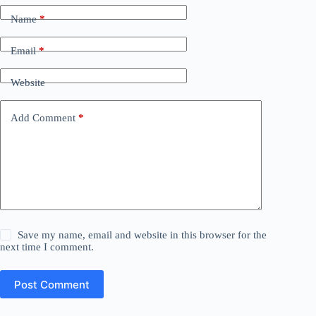
Name
*
Email
*
Website
Add Comment
*
Save my name, email and website in this browser for the
next time I comment.
Post Comment