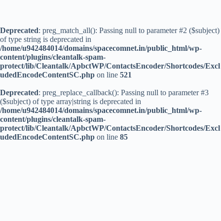
Deprecated
: preg_match_all(): Passing null to parameter #2 ($subject)
of type string is deprecated in
/home/u942484014/domains/spacecomnet.in/public_html/wp-
content/plugins/cleantalk-spam-
protect/lib/Cleantalk/ApbctWP/ContactsEncoder/Shortcodes/Excl
udedEncodeContentSC.php
on line
521
Deprecated
: preg_replace_callback(): Passing null to parameter #3
($subject) of type array|string is deprecated in
/home/u942484014/domains/spacecomnet.in/public_html/wp-
content/plugins/cleantalk-spam-
protect/lib/Cleantalk/ApbctWP/ContactsEncoder/Shortcodes/Excl
udedEncodeContentSC.php
on line
85