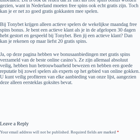
gezien, want in Nederland moeten free spins ook echt gratis zijn. Toch
kan je er net zo goed gratis gokkasten mee spelen.
Bij Tonybet krijgen alleen actieve spelers de wekelijkse maandag free
spins bonus. Je bent een actieve klant als je in de afgelopen 30 dagen
hebt gestort en gespeeld bij Tonybet. Ben jij een actieve klant? Dan
kan je rekenen op maar liefst 20 gratis spins.
Ja, op deze pagina hebben we bonusaanbiedingen met gratis spins
verzameld van de beste online casino’s. Ze zijn allemaal absoluut
veilig, hebben hun betrouwbaarheid bewezen en hebben een goede
reputatie bij zowel spelers als experts op het gebied van online gokken.
U kunt veilig profiteren van elke aanbieding van onze lijst, aangezien
deze alleen eersteklas goksites bevat.
Leave a Reply
Your email address will not be published.
Required fields are marked
*