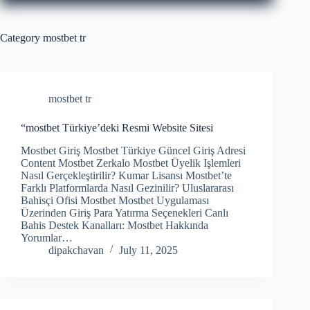
Category
mostbet tr
mostbet tr
“mostbet Türkiye’deki Resmi Website Sitesi
Mostbet Giriş Mostbet Türkiye Güncel Giriş Adresi
Content Mostbet Zerkalo Mostbet Üyelik Işlemleri
Nasıl Gerçekleştirilir? Kumar Lisansı Mostbet’te
Farklı Platformlarda Nasıl Gezinilir? Uluslararası
Bahisçi Ofisi Mostbet Mostbet Uygulaması
Üzerinden Giriş Para Yatırma Seçenekleri Canlı
Bahis Destek Kanalları: Mostbet Hakkında
Yorumlar…
dipakchavan
July 11, 2025