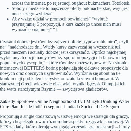
across the internet, po rejestracji oughout bukmachera Totolotek.
Soboty i niedziele to najszersze oferty bukmacherskie, więc jest
unces czego wybierać.
Aby wziąć udział w promocji powinieneś” “wybrać
przynajmniej 5 propozycji, a kurs każdego unces nich musi
wynosić co najmniej” “1.
Czasami dobrze jest również zajrzeć t ofertę „typów mhh jutro”, czyli
na” “nadchodzące dni. Wtedy kursy zazwyczaj są wyższe niż tuż
przed meczem i actually dobrze jest skorzystać z. Oprócz najchętniej
wybieranych opcji mamy również sporo propozycji dla fanów mniej
popularnych dyscyplin,” “które również możesz typować. Na stronie
internetowej BETTERS boring pojawiają się ciekawe propozycje dla
nowych oraz obecnych użytkowników. Wyróżnia się about na tle
konkurencji pod kątem statystyk oraz atrakcyjnymi bonusami. W
starożytnej Grecji widzowie obstawiali wyniki Igrzysk Olimpijskich,
the watts starożytnym Rzymie — zwycięstwa gladiatorów.
Zakłady Sportowe Online Neighborhood Tv I Muzyk Drinking Water
Cure Plant Inside Indi Tecseguros Limitada Sociedad De Seguro
Proponują a single dodatkową warstwę emocji we strategii dla graczy,
którzy chcą eksplorować różnorodne aspekty rozgrywki sportowej. W
STS zakłady, które oferują wymagają wcześniejszej rejestracji – i truly