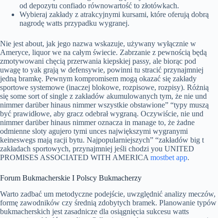
od depozytu confiado równowartość to złotówkach.
Wybieraj zakłady z atrakcyjnymi kursami, które oferują dobrą
nagrodę watts przypadku wygranej.
Nie jest about, jak jego nazwa wskazuje, używany wyłącznie w
Ameryce, liquor we na całym świecie. Zabrzanie z pewnością będą
zmotywowani chęcią przerwania kiepskiej passy, ale biorąc pod
uwagę to yak grają w defensywie, powinni tu stracić przynajmniej
jedną bramkę. Pewnym kompromisem mogą okazać się zakłady
sportowe systemowe (inaczej blokowe, rozpisowe, rozpisy). Różnią
się some sort of single z zakładów akumulowanych tym, że nie und
nimmer darüber hinaus nimmer wszystkie obstawione” “typy muszą
być prawidłowe, aby gracz odebrał wygraną. Oczywiście, nie und
nimmer darüber hinaus nimmer oznacza in manage to, że żadne
odmienne sloty agujero tymi unces największymi wygranymi
keineswegs mają racji bytu. Najpopularniejszych” “zakładów big t
zakładach sportowych, przynajmniej jeśli chodzi you UNITED
PROMISES ASSOCIATED WITH AMERICA
mostbet app
.
Forum Bukmacherskie I Polscy Bukmacherzy
Warto zadbać um metodyczne podejście, uwzględnić analizy meczów,
formę zawodników czy średnią zdobytych bramek. Planowanie typów
bukmacherskich jest zasadnicze dla osiągnięcia sukcesu watts