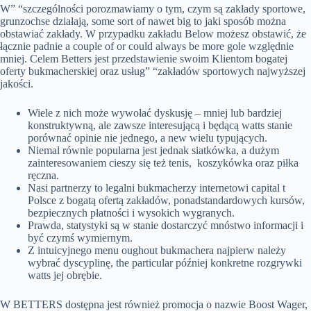
W” “szczególności porozmawiamy o tym, czym są zakłady sportowe,
grunzochse działają, some sort of nawet big to jaki sposób można
obstawiać zakłady. W przypadku zakładu Below możesz obstawić, że
łącznie padnie a couple of or could always be more gole względnie
mniej. Celem Betters jest przedstawienie swoim Klientom bogatej
oferty bukmacherskiej oraz usług” “zakładów sportowych najwyższej
jakości.
Wiele z nich może wywołać dyskusję – mniej lub bardziej
konstruktywną, ale zawsze interesującą i będącą watts stanie
porównać opinie nie jednego, a new wielu typujących.
Niemal równie popularna jest jednak siatkówka, a dużym
zainteresowaniem cieszy się też tenis, koszykówka oraz piłka
ręczna.
Nasi partnerzy to legalni bukmacherzy internetowi capital t
Polsce z bogatą ofertą zakładów, ponadstandardowych kursów,
bezpiecznych płatności i wysokich wygranych.
Prawda, statystyki są w stanie dostarczyć mnóstwo informacji i
być czymś wymiernym.
Z intuicyjnego menu oughout bukmachera najpierw należy
wybrać dyscyplinę, the particular później konkretne rozgrywki
watts jej obrębie.
W BETTERS dostępna jest również promocja o nazwie Boost Wager,