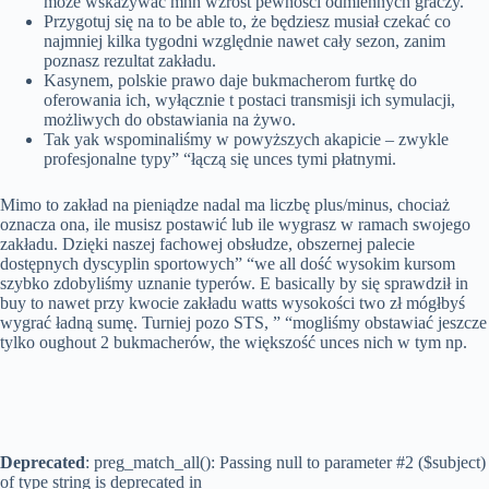
może wskazywać mhh wzrost pewności odmiennych graczy.
Przygotuj się na to be able to, że będziesz musiał czekać co
najmniej kilka tygodni względnie nawet cały sezon, zanim
poznasz rezultat zakładu.
Kasynem, polskie prawo daje bukmacherom furtkę do
oferowania ich, wyłącznie t postaci transmisji ich symulacji,
możliwych do obstawiania na żywo.
Tak yak wspominaliśmy w powyższych akapicie – zwykle
profesjonalne typy” “łączą się unces tymi płatnymi.
Mimo to zakład na pieniądze nadal ma liczbę plus/minus, chociaż
oznacza ona, ile musisz postawić lub ile wygrasz w ramach swojego
zakładu. Dzięki naszej fachowej obsłudze, obszernej palecie
dostępnych dyscyplin sportowych” “we all dość wysokim kursom
szybko zdobyliśmy uznanie typerów. E basically by się sprawdził in
buy to nawet przy kwocie zakładu watts wysokości two zł mógłbyś
wygrać ładną sumę. Turniej pozo STS, ” “mogliśmy obstawiać jeszcze
tylko oughout 2 bukmacherów, the większość unces nich w tym np.
Deprecated
: preg_match_all(): Passing null to parameter #2 ($subject)
of type string is deprecated in