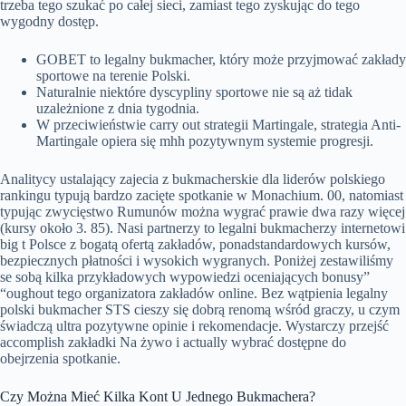
trzeba tego szukać po całej sieci, zamiast tego zyskując do tego
wygodny dostęp.
GOBET to legalny bukmacher, który może przyjmować zakłady
sportowe na terenie Polski.
Naturalnie niektóre dyscypliny sportowe nie są aż tidak
uzależnione z dnia tygodnia.
W przeciwieństwie carry out strategii Martingale, strategia Anti-
Martingale opiera się mhh pozytywnym systemie progresji.
Analitycy ustalający zajecia z bukmacherskie dla liderów polskiego
rankingu typują bardzo zacięte spotkanie w Monachium. 00, natomiast
typując zwycięstwo Rumunów można wygrać prawie dwa razy więcej
(kursy około 3. 85). Nasi partnerzy to legalni bukmacherzy internetowi
big t Polsce z bogatą ofertą zakładów, ponadstandardowych kursów,
bezpiecznych płatności i wysokich wygranych. Poniżej zestawiliśmy
se sobą kilka przykładowych wypowiedzi oceniających bonusy”
“oughout tego organizatora zakładów online. Bez wątpienia legalny
polski bukmacher STS cieszy się dobrą renomą wśród graczy, u czym
świadczą ultra pozytywne opinie i rekomendacje. Wystarczy przejść
accomplish zakładki Na żywo i actually wybrać dostępne do
obejrzenia spotkanie.
Czy Można Mieć Kilka Kont U Jednego Bukmachera?