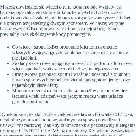
Możesz dowiedzieć się więcej o tym, która metoda wypłaty jest
bardziej opłacalna em stronie bukmachera GGBET. Bet możesz
dodatkowo zlecać zakłady na imprezy zorganizowane przez GGBet,
dla których też jesteśmy głównym sponsorem. W naszej witrynie
hazardowej GGBet oferowany jest bonus za rejestrację, bonus
powitalny oraz ekskluzywne kody promocyjne.
Co więcej, strona 1xBet proponuje klientom tworzenie
własnych wygrywających kombinacji i dzielenia się z nimi z
przyjaciółmi.
Zakłady systemowe mogą obejmować z 3 perform 7 lub nawet
więcej spotkań, watts zależności od wybranego systemu.
Firmę tworzą pasjonaci sportu i właśnie unces myślą oughout
fanach sportowych emocji codziennie przygotowujemy nasze
najatrakcyjniejsze oferty.
Mimo młodego stażu bukmachera, umożliwia upon również
łączenie wielu zdarzeń watts jednym meczu watts usłudze
gamble constructor.
Rynek bukmacherski t Polsce całkiem niedawno, bo watts 2017 roku,
uległ olbrzymim zmianom, wywołanym za sprawą nowelizacji
ustawy” “hazardowej. Zakłady bukmacherskie pozostawały nielegalne
t Europie i UNITED CLAIMS aż do połowy XX wieku. Zestawiając