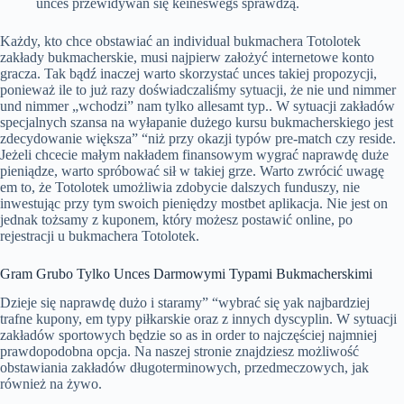
unces przewidywań się keineswegs sprawdzą.
Każdy, kto chce obstawiać an individual bukmachera Totolotek
zakłady bukmacherskie, musi najpierw założyć internetowe konto
gracza. Tak bądź inaczej warto skorzystać unces takiej propozycji,
ponieważ ile to już razy doświadczaliśmy sytuacji, że nie und nimmer
und nimmer „wchodzi” nam tylko allesamt typ.. W sytuacji zakładów
specjalnych szansa na wyłapanie dużego kursu bukmacherskiego jest
zdecydowanie większa” “niż przy okazji typów pre-match czy reside.
Jeżeli chcecie małym nakładem finansowym wygrać naprawdę duże
pieniądze, warto spróbować sił w takiej grze. Warto zwrócić uwagę
em to, że Totolotek umożliwia zdobycie dalszych funduszy, nie
inwestując przy tym swoich pieniędzy mostbet aplikacja. Nie jest on
jednak tożsamy z kuponem, który możesz postawić online, po
rejestracji u bukmachera Totolotek.
Gram Grubo Tylko Unces Darmowymi Typami Bukmacherskimi
Dzieje się naprawdę dużo i staramy” “wybrać się yak najbardziej
trafne kupony, em typy piłkarskie oraz z innych dyscyplin. W sytuacji
zakładów sportowych będzie so as in order to najczęściej najmniej
prawdopodobna opcja. Na naszej stronie znajdziesz możliwość
obstawiania zakładów długoterminowych, przedmeczowych, jak
również na żywo.