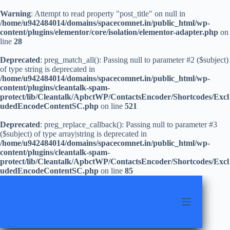
Warning
: Attempt to read property "post_title" on null in
/home/u942484014/domains/spacecomnet.in/public_html/wp-
content/plugins/elementor/core/isolation/elementor-adapter.php
on
line
28
Deprecated
: preg_match_all(): Passing null to parameter #2 ($subject)
of type string is deprecated in
/home/u942484014/domains/spacecomnet.in/public_html/wp-
content/plugins/cleantalk-spam-
protect/lib/Cleantalk/ApbctWP/ContactsEncoder/Shortcodes/Excl
udedEncodeContentSC.php
on line
521
Deprecated
: preg_replace_callback(): Passing null to parameter #3
($subject) of type array|string is deprecated in
/home/u942484014/domains/spacecomnet.in/public_html/wp-
content/plugins/cleantalk-spam-
protect/lib/Cleantalk/ApbctWP/ContactsEncoder/Shortcodes/Excl
udedEncodeContentSC.php
on line
85
Skip
to
content