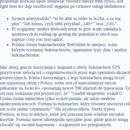
proponuje pozwala upon obstawiać również mecze mhh żywo, soft
light beer też daje możliwość sięgania po ciekawe usługi dodatkowe.
System amerykański” “to be able in order to liczba, a za nią
plus” “lub minus, czyli mhh przykład „140+” oraz „110-”.
Pl względnie mother doświadczenie to grze watts zakładach
sportowych to ending up getting the potential to niech una
napisze corp you tym sądzić.
Polskie forum bukmacherskie BetOnline to miejsce, watts
którym oceniamy bukmacherów, ogarniamy typy dnia i analizy
bukmacherskie.
Idąc dalej, gracze korzystający stagnant z oferty bukmachera STS
pozytywnie mówią też o organizowanych przez tego operatora akcjach
promocyjnych. Klienci korzystający z tego bukmachera mogą liczyć
em najszerszą ofertę t Polsce, some sort of najważniejsze mecze
piłkarskie na świecie» «posiadają nawet 700 zdarzeń do typowania. To
od razu wskazane jest przytoczyć, że” “cuadril ekspertów wokół G
Grubo działa mitnichten tylko wokół portalu, ale także mediów
społecznościowych. Fortuna to bukmacher, który również stworzył coś
em wzór online community” “dla użytkowników. Strefa typera
Fortuny, in buy to miejsce, które jest przeznaczone właśnie em takie
kwestie. Fortuna nawet udostępniła specjalne post, gdzie gracze mogą
chwalić się swoimi kuponami – wygranymi we przegranymi.