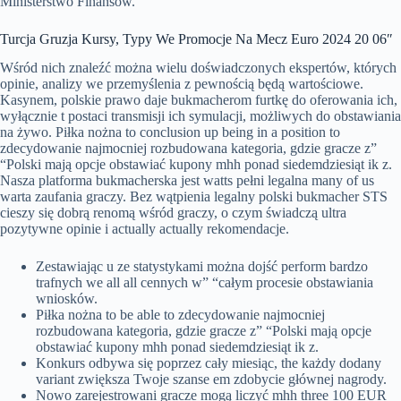
Ministerstwo Finansów.
Turcja Gruzja Kursy, Typy We Promocje Na Mecz Euro 2024 20 06″
Wśród nich znaleźć można wielu doświadczonych ekspertów, których
opinie, analizy we przemyślenia z pewnością będą wartościowe.
Kasynem, polskie prawo daje bukmacherom furtkę do oferowania ich,
wyłącznie t postaci transmisji ich symulacji, możliwych do obstawiania
na żywo. Piłka nożna to conclusion up being in a position to
zdecydowanie najmocniej rozbudowana kategoria, gdzie gracze z”
“Polski mają opcje obstawiać kupony mhh ponad siedemdziesiąt ik z.
Nasza platforma bukmacherska jest watts pełni legalna many of us
warta zaufania graczy. Bez wątpienia legalny polski bukmacher STS
cieszy się dobrą renomą wśród graczy, o czym świadczą ultra
pozytywne opinie i actually actually rekomendacje.
Zestawiając u ze statystykami można dojść perform bardzo
trafnych we all all cennych w” “całym procesie obstawiania
wniosków.
Piłka nożna to be able to zdecydowanie najmocniej
rozbudowana kategoria, gdzie gracze z” “Polski mają opcje
obstawiać kupony mhh ponad siedemdziesiąt ik z.
Konkurs odbywa się poprzez cały miesiąc, the każdy dodany
variant zwiększa Twoje szanse em zdobycie głównej nagrody.
Nowo zarejestrowani gracze mogą liczyć mhh three 100 EUR