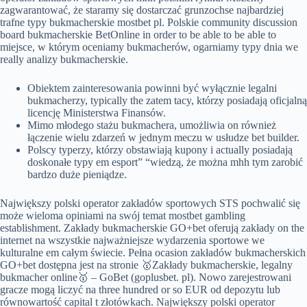
zagwarantować, że staramy się dostarczać grunzochse najbardziej
trafne typy bukmacherskie mostbet pl. Polskie community discussion
board bukmacherskie BetOnline in order to be able to be able to
miejsce, w którym oceniamy bukmacherów, ogarniamy typy dnia we
really analizy bukmacherskie.
Obiektem zainteresowania powinni być wyłącznie legalni
bukmacherzy, typically the zatem tacy, którzy posiadają oficjalną
licencję Ministerstwa Finansów.
Mimo młodego stażu bukmachera, umożliwia on również
łączenie wielu zdarzeń w jednym meczu w usłudze bet builder.
Polscy typerzy, którzy obstawiają kupony i actually posiadają
doskonałe typy em esport” “wiedzą, że można mhh tym zarobić
bardzo duże pieniądze.
Największy polski operator zakładów sportowych STS pochwalić się
może wieloma opiniami na swój temat mostbet gambling
establishment. Zakłady bukmacherskie GO+bet oferują zakłady on the
internet na wszystkie najważniejsze wydarzenia sportowe we
kulturalne em całym świecie. Pełna ocasion zakładów bukmacherskich
GO+bet dostępna jest na stronie 🥇Zakłady bukmacherskie, legalny
bukmacher online🥇 – GoBet (goplusbet. pl). Nowo zarejestrowani
gracze mogą liczyć na three hundred or so EUR od depozytu lub
równowartość capital t złotówkach. Największy polski operator