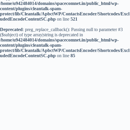
/home/u942484014/domains/spacecomnet.in/public_html/wp-
content/plugins/cleantalk-spam-
protect/lib/Cleantalk/ApbctWP/ContactsEncoder/Shortcodes/Excl
udedEncodeContentSC.php
on line
521
Deprecated
: preg_replace_callback(): Passing null to parameter #3
($subject) of type array|string is deprecated in
/home/u942484014/domains/spacecomnet.in/public_html/wp-
content/plugins/cleantalk-spam-
protect/lib/Cleantalk/ApbctWP/ContactsEncoder/Shortcodes/Excl
udedEncodeContentSC.php
on line
85