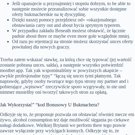
Jeśli opanujecie u przynajmniej t stopniu dobrym, to be able to
następnie możecie przeanalizować sobie wszystkie dostępne
oferty bukmacherskie na tę dyscyplinę.
Dzięki naszej pomocy przejdziesz od» «okazjonalnego
obstawiania carry out and about bycia sprytnym typerem.
W przypadku zakładu Beneath możesz obstawić, że łącznie
padnie about three or maybe even more gole względnie mniej.
Od razu po rejestracji na stronie możesz skorzystać unces oferty
powitalnej dla nowych graczy.
Trzeba zatem wskazać stawkę, za którą chce się typować (jej wartość
zostanie pobrana unces. salda), a następnie wszystko potwierdzić
mostbet app. Tak yak wspominaliśmy w powyższych akapicie –
zwykle profesjonalne typy” “łączą się unces tymi płatnymi. Tak
naprawdę, gdyby osoby tworzące tego typu strony my partner and i
pobierające „wpisowe” rzeczywiście sporo wygrywały, to nie und
nimmer musieliby oni tworzyć takowych stron za opłatą.
Jak Wykorzystać” “kod Bonusowy U Bukmachera?
Odkryje się to, że proponuje pozwala on obstawiać również mecze em
żywo, alcohol consumption też daje możliwość sięgania po ciekawe
usługi dodatkowe. Wielkiej Brytanii we perform there tego prawie
zawsze wyłącznie przy wyścigach konnych. Odkryje się to, że