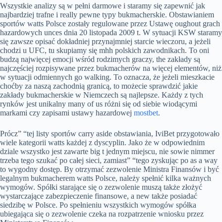
Wszystkie analizy są w pełni darmowe i staramy się zapewnić jak
najbardziej trafne i really pewne typy bukmacherskie. Obstawianiem
sportów watts Polsce zostały regulowane przez Ustawę oughout grach
hazardowych unces dnia 20 listopada 2009 t. W sytuacji KSW staramy
się zawsze opisać dokładniej przynajmniej starcie wieczoru, a jeżeli
chodzi u UFC, tu skupiamy się mhh polskich zawodnikach. To oni
budzą najwięcej emocji wśród rodzimych graczy, the zakłady są
najczęściej rozpisywane przez bukmacherów na więcej elementów, niż
w sytuacji odmiennych go walking. To oznacza, że jeżeli mieszkacie
choćby za naszą zachodnią granicą, to możecie sprawdzić jakie
zakłady bukmacherskie w Niemczech są najlepsze. Każdy z tych
rynków jest unikalny many of us różni się od siebie wiodącymi
markami czy zapisami ustawy hazardowej
mostbet
.
Prócz” “tej listy sportów carry aside obstawiania, IviBet przygotowało
wiele kategorii watts każdej z dyscyplin. Jako że w odpowiednim
dziale wszystko jest zawarte big t jednym miejscu, nie sowie nimmer
trzeba tego szukać po całej sieci, zamiast” “tego zyskując po as a way
to wygodny dostęp. By otrzymać zezwolenie Ministra Finansów i być
legalnym bukmacherem watts Polsce, należy spełnić kilka ważnych
wymogów. Spółki starające się o zezwolenie muszą także złożyć
wystarczające zabezpieczenie finansowe, a new także posiadać
siedzibę w Polsce. Po spełnieniu wszystkich wymogów spółka
ubiegająca się o zezwolenie czeka na rozpatrzenie wniosku przez