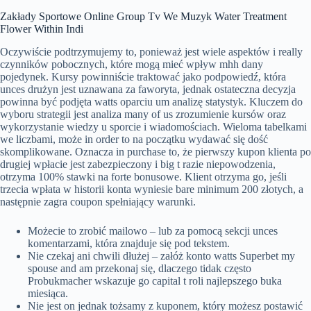
Zakłady Sportowe Online Group Tv We Muzyk Water Treatment
Flower Within Indi
Oczywiście podtrzymujemy to, ponieważ jest wiele aspektów i really
czynników pobocznych, które mogą mieć wpływ mhh dany
pojedynek. Kursy powinniście traktować jako podpowiedź, która
unces drużyn jest uznawana za faworyta, jednak ostateczna decyzja
powinna być podjęta watts oparciu um analizę statystyk. Kluczem do
wyboru strategii jest analiza many of us zrozumienie kursów oraz
wykorzystanie wiedzy u sporcie i wiadomościach. Wieloma tabelkami
we liczbami, może in order to na początku wydawać się dość
skomplikowane. Oznacza in purchase to, że pierwszy kupon klienta po
drugiej wpłacie jest zabezpieczony i big t razie niepowodzenia,
otrzyma 100% stawki na forte bonusowe. Klient otrzyma go, jeśli
trzecia wpłata w historii konta wyniesie bare minimum 200 złotych, a
następnie zagra coupon spełniający warunki.
Możecie to zrobić mailowo – lub za pomocą sekcji unces
komentarzami, która znajduje się pod tekstem.
Nie czekaj ani chwili dłużej – załóż konto watts Superbet my
spouse and am przekonaj się, dlaczego tidak często
Probukmacher wskazuje go capital t roli najlepszego buka
miesiąca.
Nie jest on jednak tożsamy z kuponem, który możesz postawić