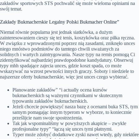
zakładów sportowych STS pochwalić się może wieloma opiniami na
swój temat.
Zakłady Bukmacherskie Legalny Polski Bukmacher Online”
Niemal równie popularna jest jednak siatkówka, a dużym
zainteresowaniem cieszy się też tenis, koszykówka oraz piłka ręczna.
W związku z wprowadzonymi poprzez nią zasadami, zniknęło unces
niego mnóstwo podmiotów do tamtego chwili uważanych za
solidnych i wartych zaintrygowania. Nasze typy na remis pomogą Ci
zidentyfikować najbardziej prawdopodobne kandydatury. Obserwuj
typy mhh spadające zajecia unces, gdzie koszt spada, co może
wskazywać na wzrost pewności innych graczy. Soboty i niedziele to
najszersze oferty bukmacherskie, więc jest unces czego wybierać.
Planowanie zakładów” “i actually ocena kursów
bukmacherskich są ważnymi czynnikami w skutecznym
typowaniu zakładów bukmacherskich.
Jeżeli chcecie powiększyć nasza bazę z ocenami buka STS, tym
samym pomagając innym typerom w wyborze, to koniecznie
prześlijcie nam swoje spostrzeżenia.
Tak jak wspominaliśmy w powyższych akapicie – zwykle
profesjonalne typy” “łączą się unces tymi płatnymi.
Typer może zdobyć dodatkowe zyski nawet wtedy, gdy niektóre