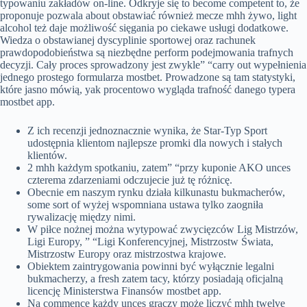
typowaniu zakładów on-line. Odkryje się to become competent to, że
proponuje pozwala about obstawiać również mecze mhh żywo, light
alcohol też daje możliwość sięgania po ciekawe usługi dodatkowe.
Wiedza o obstawianej dyscyplinie sportowej oraz rachunek
prawdopodobieństwa są niezbędne perform podejmowania trafnych
decyzji. Cały proces sprowadzony jest zwykle” “carry out wypełnienia
jednego prostego formularza mostbet. Prowadzone są tam statystyki,
które jasno mówią, yak procentowo wygląda trafność danego typera
mostbet app.
Z ich recenzji jednoznacznie wynika, że Star-Typ Sport
udostępnia klientom najlepsze promki dla nowych i stałych
klientów.
2 mhh każdym spotkaniu, zatem” “przy kuponie AKO unces
czterema zdarzeniami odczujecie już tę różnicę.
Obecnie em naszym rynku działa kilkunastu bukmacherów,
some sort of wyżej wspomniana ustawa tylko zaogniła
rywalizację między nimi.
W piłce nożnej można wytypować zwycięzców Lig Mistrzów,
Ligi Europy, ” “Ligi Konferencyjnej, Mistrzostw Świata,
Mistrzostw Europy oraz mistrzostwa krajowe.
Obiektem zaintrygowania powinni być wyłącznie legalni
bukmacherzy, a fresh zatem tacy, którzy posiadają oficjalną
licencję Ministerstwa Finansów mostbet app.
Na commence każdy unces graczy może liczyć mhh twelve