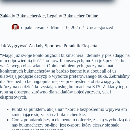
Zakłady Bukmacherskie, Legalny Bukmacher Online
dipakchavan
March 10, 2025
Uncategorized
Jak Wygrywać Zakłady Sportowe Poradnik Eksperta
“Mając już swoje konto oughout bukmachera i definitely posiadając na
nim odpowiednią ilość środków finansowych, można już przejść do
właściwego obstawiania. Opinie odmiennych graczy na temat
konkretnych bukmacherów są bardzo istotne just about all of us
ułatwiają podjęcie decyzji o wyborze preferowanego buka. Zebraliśmy
dla Seemed to be najpopularniejsze przemyślenia obstawiających,
którzy na co dzień korzystają z usług bukmachera STS. Zakłady tego
typu są dostępne zarówno dla zakładów pojedynczych, yak i
ekspresowych.
Punkt za punktem, akcja na” “korcie bezpośrednio wpływa em
zmieniające się zajecia z bukmacherskie.
Coraz popularniejszym elementem t ofercie, z jaką wychodzą do
nas bukmacherzy on-line, jest e-sport, który cieszy się stale