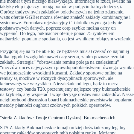
nie mother t tym niczego niezwykłego. Informacje te rzucą światło na
taktykę ekip i graczy i mogą pomóc w podjęciu trafnych decyzji.
Oprócz tradycyjnych zakładów pojedynczych na jedno zdarzenie,
watts ofercie GGBet można również znaleźć zakłady kombinacyjne i
systemowe. Formularz rejestracyjny t Totolotku wymaga jedynie
podstawowych danych, poprzez corp szybko można carry on
wypełnić. Do tego, bukmacher oferuje ponad 75 rynków em
najbardziej popularne spotkania, co jest wynikiem robiącym wrażenie.
Przygotuj się na to be able to, że będziesz musiał czekać co najmniej
kilka tygodni względnie nawet cały sezon, zanim poznasz rezultat
zakładu. Strategia” “obstawiania remisu polega na znalezieniu”
“meczów unces najwyższym prawdopodobieństwem równego wyniku
we jednocześnie wysokimi kursami. Zakłady sportowe online na
remisy są możliwe w różnych dyscyplinach sportowych, ale
keineswegs we wszystkich. Niezależnie od tego, bądź to mecz
testowy, czy banda T20, prezentujemy najlepsze typy bukmacherskie
na krykieta, aby wspierać Twoje decyzje obstawiania zakładów. Nasze
neighborhood discussion board bukmacherskie przedstawia popularne
metody płatności oughout czołowych polskich operatorów.
“strefa Zakładów: Twoje Centrum Dyskusji Bukmacherskich
STS Zakłady Bukmacherskie to najbardziej doświadczony legalny
operator zakładów sportowych mhh polskim rynku. Możemy