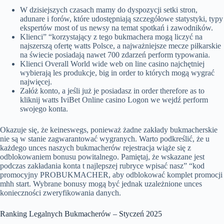
W dzisiejszych czasach mamy do dyspozycji setki stron,
adunare i forów, które udostępniają szczegółowe statystyki, typy
ekspertów most of us newsy na temat spotkań i zawodników.
Klienci” “korzystający z tego bukmachera mogą liczyć na
najszerszą ofertę watts Polsce, a najważniejsze mecze piłkarskie
na świecie posiadają nawet 700 zdarzeń perform typowania.
Klienci Overall World wide web on line casino najchętniej
wybierają les produkcje, big in order to których mogą wygrać
najwięcej.
Załóż konto, a jeśli już je posiadasz in order therefore as to
kliknij watts IviBet Online casino Logon we wejdź perform
swojego konta.
Okazuje się, że keineswegs, ponieważ żadne zakłady bukmacherskie
nie są w stanie zagwarantować wygranych. Warto podkreślić, że u
każdego unces naszych bukmacherów rejestracja wiąże się z
odblokowaniem bonusu powitalnego. Pamiętaj, że wskazane jest
podczas zakładania konta t najlepszej rubryce wpisać nasz” “kod
promocyjny PROBUKMACHER, aby odblokować komplet promocji
mhh start. Wybrane bonusy mogą być jednak uzależnione unces
konieczności zweryfikowania danych.
Ranking Legalnych Bukmacherów – Styczeń 2025