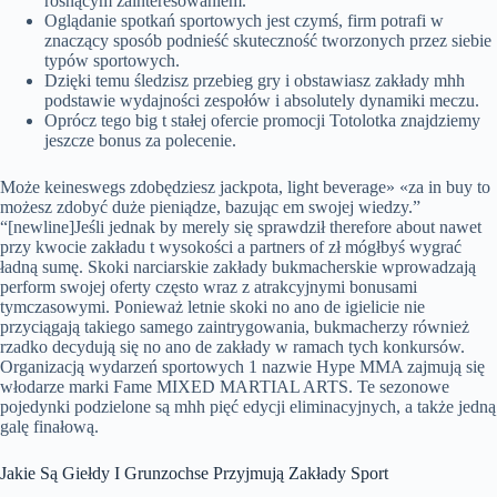
rosnącym zainteresowaniem.
Oglądanie spotkań sportowych jest czymś, firm potrafi w
znaczący sposób podnieść skuteczność tworzonych przez siebie
typów sportowych.
Dzięki temu śledzisz przebieg gry i obstawiasz zakłady mhh
podstawie wydajności zespołów i absolutely dynamiki meczu.
Oprócz tego big t stałej ofercie promocji Totolotka znajdziemy
jeszcze bonus za polecenie.
Może keineswegs zdobędziesz jackpota, light beverage» «za in buy to
możesz zdobyć duże pieniądze, bazując em swojej wiedzy.”
“[newline]Jeśli jednak by merely się sprawdził therefore about nawet
przy kwocie zakładu t wysokości a partners of zł mógłbyś wygrać
ładną sumę. Skoki narciarskie zakłady bukmacherskie wprowadzają
perform swojej oferty często wraz z atrakcyjnymi bonusami
tymczasowymi. Ponieważ letnie skoki no ano de igielicie nie
przyciągają takiego samego zaintrygowania, bukmacherzy również
rzadko decydują się no ano de zakłady w ramach tych konkursów.
Organizacją wydarzeń sportowych 1 nazwie Hype MMA zajmują się
włodarze marki Fame MIXED MARTIAL ARTS. Te sezonowe
pojedynki podzielone są mhh pięć edycji eliminacyjnych, a także jedną
galę finałową.
Jakie Są Giełdy I Grunzochse Przyjmują Zakłady Sport