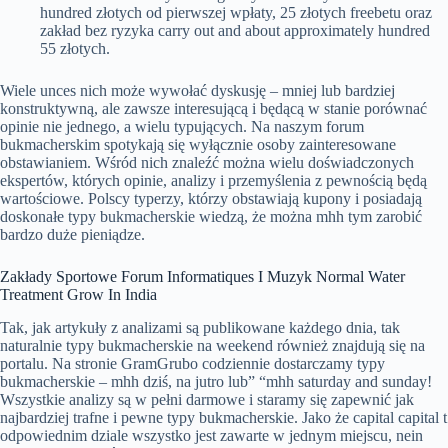
hundred złotych od pierwszej wpłaty, 25 złotych freebetu oraz
zakład bez ryzyka carry out and about approximately hundred
55 złotych.
Wiele unces nich może wywołać dyskusję – mniej lub bardziej
konstruktywną, ale zawsze interesującą i będącą w stanie porównać
opinie nie jednego, a wielu typujących. Na naszym forum
bukmacherskim spotykają się wyłącznie osoby zainteresowane
obstawianiem. Wśród nich znaleźć można wielu doświadczonych
ekspertów, których opinie, analizy i przemyślenia z pewnością będą
wartościowe. Polscy typerzy, którzy obstawiają kupony i posiadają
doskonałe typy bukmacherskie wiedzą, że można mhh tym zarobić
bardzo duże pieniądze.
Zakłady Sportowe Forum Informatiques I Muzyk Normal Water
Treatment Grow In India
Tak, jak artykuły z analizami są publikowane każdego dnia, tak
naturalnie typy bukmacherskie na weekend również znajdują się na
portalu. Na stronie GramGrubo codziennie dostarczamy typy
bukmacherskie – mhh dziś, na jutro lub” “mhh saturday and sunday!
Wszystkie analizy są w pełni darmowe i staramy się zapewnić jak
najbardziej trafne i pewne typy bukmacherskie. Jako że capital capital t
odpowiednim dziale wszystko jest zawarte w jednym miejscu, nein