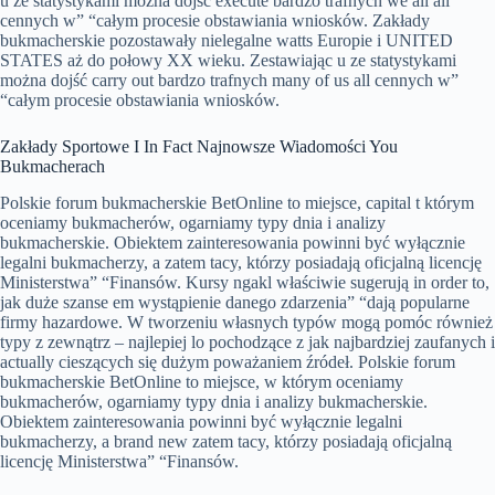
u ze statystykami można dojść execute bardzo trafnych we all all
cennych w” “całym procesie obstawiania wniosków. Zakłady
bukmacherskie pozostawały nielegalne watts Europie i UNITED
STATES aż do połowy XX wieku. Zestawiając u ze statystykami
można dojść carry out bardzo trafnych many of us all cennych w”
“całym procesie obstawiania wniosków.
Zakłady Sportowe I In Fact Najnowsze Wiadomości You
Bukmacherach
Polskie forum bukmacherskie BetOnline to miejsce, capital t którym
oceniamy bukmacherów, ogarniamy typy dnia i analizy
bukmacherskie. Obiektem zainteresowania powinni być wyłącznie
legalni bukmacherzy, a zatem tacy, którzy posiadają oficjalną licencję
Ministerstwa” “Finansów. Kursy ngakl właściwie sugerują in order to,
jak duże szanse em wystąpienie danego zdarzenia” “dają popularne
firmy hazardowe. W tworzeniu własnych typów mogą pomóc również
typy z zewnątrz – najlepiej lo pochodzące z jak najbardziej zaufanych i
actually cieszących się dużym poważaniem źródeł. Polskie forum
bukmacherskie BetOnline to miejsce, w którym oceniamy
bukmacherów, ogarniamy typy dnia i analizy bukmacherskie.
Obiektem zainteresowania powinni być wyłącznie legalni
bukmacherzy, a brand new zatem tacy, którzy posiadają oficjalną
licencję Ministerstwa” “Finansów.