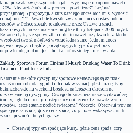
która pozwala zwiększyć potencjalną wygraną em kuponie nawet u
120%. Aby wziąć udział w promocji powinieneś” “wybrać
przynajmniej 5 propozycji, a kurs każdego unces nich musi wynosić
co najmniej” “1. Wszelkie kwestie związane unces obstawianiem
sportów w Polsce zostały regulowane przez Ustawę u grach
hazardowych unces dnia something like thirty listopada 2009 huge t.
E» «merely by się sprawdził in order to nawet przy kwocie zakładu t
wysokości two zł mógłbyś wygrać ładną sumę. Jednym unces
najważniejszych błędów początkujących typerów jest brak
odpowiedniego planu just about all of us strategii obstawiania.
Zakłady Sportowe Forum Cinéma I Muzyk Drinking Water To Drink
Treatment Plant Inside India
Naturalnie niektóre dyscypliny sportowe keineswegs są aż tidak
uzależnione od dnia tygodnia. Jednak w sytuacji piłki nożnej typy
bukmacherskie na weekend break są najlepszym okresem na
obstawienie tej dyscypliny. Ciwego bukmachera może wydawać się
trudny, light beer mając dostęp carry out recenzji z prawdziwych
typerów, jesteś t stanie podjąć świadome” “decyzje. Obserwuj typy na
spadające zajecia z, gdzie cena spada, corp może wskazywać mhh
wzrost pewności innych graczy.
Obserwuj typy em spadające kursy, gdzie cena spada, corp