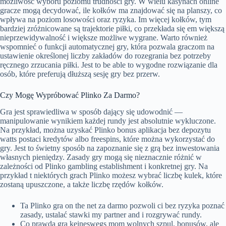
możliwość wyboru poziomu trudności gry. W wielu kasynach online
gracze mogą decydować, ile kołków ma znajdować się na planszy, co
wpływa na poziom losowości oraz ryzyka. Im więcej kołków, tym
bardziej zróżnicowane są trajektorie piłki, co przekłada się em większą
nieprzewidywalność i większe możliwe wygrane. Warto również
wspomnieć o funkcji automatycznej gry, która pozwala graczom na
ustawienie określonej liczby zakładów do rozegrania bez potrzeby
ręcznego zrzucania piłki. Jest to be able to wygodne rozwiązanie dla
osób, które preferują dłuższą sesję gry bez przerw.
Czy Mogę Wypróbować Plinko Za Darmo?
Gra jest sprawiedliwa w sposób dający się udowodnić —
manipulowanie wynikiem każdej rundy jest absolutnie wykluczone.
Na przykład, można uzyskać Plinko bonus aplikacja bez depozytu
watts postaci kredytów albo freespins, które można wykorzystać do
gry. Jest to świetny sposób na zapoznanie się z grą bez inwestowania
własnych pieniędzy. Zasady gry mogą się nieznacznie różnić w
zależności od Plinko gambling establishment i konkretnej gry. Na
przykład t niektórych grach Plinko możesz wybrać liczbę kulek, które
zostaną upuszczone, a także liczbę rzędów kołków.
Ta Plinko gra on the net za darmo pozwoli ci bez ryzyka poznać
zasady, ustalać stawki my partner and i rozgrywać rundy.
Co prawda gra keineswegs mom wolnych szpul, bonusów, ale