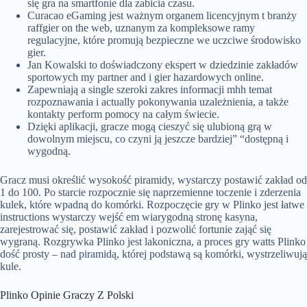
się gra na smartfonie dla zabicia czasu.
Curacao eGaming jest ważnym organem licencyjnym t branży
raffgier on the web, uznanym za kompleksowe ramy
regulacyjne, które promują bezpieczne we uczciwe środowisko
gier.
Jan Kowalski to doświadczony ekspert w dziedzinie zakładów
sportowych my partner and i gier hazardowych online.
Zapewniają a single szeroki zakres informacji mhh temat
rozpoznawania i actually pokonywania uzależnienia, a także
kontakty perform pomocy na całym świecie.
Dzięki aplikacji, gracze mogą cieszyć się ulubioną grą w
dowolnym miejscu, co czyni ją jeszcze bardziej” “dostępną i
wygodną.
Gracz musi określić wysokość piramidy, wystarczy postawić zakład od
1 do 100. Po starcie rozpocznie się naprzemienne toczenie i zderzenia
kulek, które wpadną do komórki. Rozpoczęcie gry w Plinko jest łatwe
instructions wystarczy wejść em wiarygodną stronę kasyna,
zarejestrować się, postawić zakład i pozwolić fortunie zająć się
wygraną. Rozgrywka Plinko jest lakoniczna, a proces gry watts Plinko
dość prosty – nad piramidą, której podstawą są komórki, wystrzeliwują
kule.
Plinko Opinie Graczy Z Polski