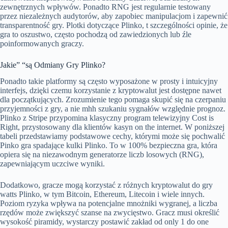
zewnętrznych wpływów. Ponadto RNG jest regularnie testowany
przez niezależnych audytorów, aby zapobiec manipulacjom i zapewnić
transparentność gry. Plotki dotyczące Plinko, t szczególności opinie, że
gra to oszustwo, często pochodzą od zawiedzionych lub źle
poinformowanych graczy.
Jakie” “są Odmiany Gry Plinko?
Ponadto takie platformy są często wyposażone w prosty i intuicyjny
interfejs, dzięki czemu korzystanie z kryptowalut jest dostępne nawet
dla początkujących. Zrozumienie tego pomaga skupić się na czerpaniu
przyjemności z gry, a nie mhh szukaniu sygnałów względnie prognoz.
Plinko z Stripe przypomina klasyczny program telewizyjny Cost is
Right, przystosowany dla klientów kasyn on the internet. W poniższej
tabeli przedstawiamy podstawowe cechy, którymi może się pochwalić
Pinko gra spadające kulki Plinko. To w 100% bezpieczna gra, która
opiera się na niezawodnym generatorze liczb losowych (RNG),
zapewniającym uczciwe wyniki.
Dodatkowo, gracze mogą korzystać z różnych kryptowalut do gry
watts Plinko, w tym Bitcoin, Ethereum, Litecoin i wiele innych.
Poziom ryzyka wpływa na potencjalne mnożniki wygranej, a liczba
rzędów może zwiększyć szanse na zwycięstwo. Gracz musi określić
wysokość piramidy, wystarczy postawić zakład od only 1 do one