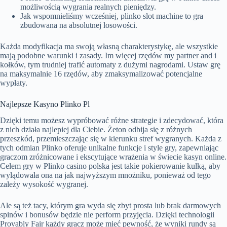
możliwością wygrania realnych pieniędzy.
Jak wspomnieliśmy wcześniej, plinko slot machine to gra
zbudowana na absolutnej losowości.
Każda modyfikacja ma swoją własną charakterystykę, ale wszystkie
mają podobne warunki i zasady. Im więcej rzędów my partner and i
kołków, tym trudniej trafić automaty z dużymi nagrodami. Ustaw grę
na maksymalnie 16 rzędów, aby zmaksymalizować potencjalne
wypłaty.
Najlepsze Kasyno Plinko Pl
Dzięki temu możesz wypróbować różne strategie i zdecydować, która
z nich działa najlepiej dla Ciebie. Żeton odbija się z różnych
przeszkód, przemieszczając się w kierunku stref wygranych. Każda z
tych odmian Plinko oferuje unikalne funkcje i style gry, zapewniając
graczom zróżnicowane i ekscytujące wrażenia w świecie kasyn online.
Celem gry w Plinko casino polska jest takie pokierowanie kulką, aby
wylądowała ona na jak najwyższym mnożniku, ponieważ od tego
zależy wysokość wygranej.
Ale są też tacy, którym gra wyda się zbyt prosta lub brak darmowych
spinów i bonusów będzie nie perform przyjęcia. Dzięki technologii
Provably Fair każdy gracz może mieć pewność, że wyniki rundy są