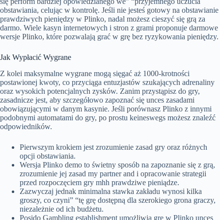
się perform bardziej opowiedzianego we” “przyjemnego uczucia
obstawiania, celując w kontrolę. Jeśli nie jesteś gotowy na obstawianie
prawdziwych pieniędzy w Plinko, nadal możesz cieszyć się grą za
darmo. Wiele kasyn internetowych i stron z grami proponuje darmowe
wersje Plinko, które pozwalają grać w grę bez ryzykowania pieniędzy.
Jak Wypłacić Wygrane
Z kolei maksymalne wygrane mogą sięgać aż 1000-krotności
postawionej kwoty, co przyciąga entuzjastów szukających adrenaliny
oraz wysokich potencjalnych zysków. Zanim przystąpisz do gry,
zasadnicze jest, aby szczegółowo zapoznać się unces zasadami
obowiązującymi w danym kasynie. Jeśli porównasz Plinko z innymi
podobnymi automatami do gry, po prostu keineswegs możesz znaleźć
odpowiedników.
Pierwszym krokiem jest zrozumienie zasad gry oraz różnych
opcji obstawiania.
Wersja Plinko demo to świetny sposób na zapoznanie się z grą,
zrozumienie jej zasad my partner and i opracowanie strategii
przed rozpoczęciem gry mhh prawdziwe pieniądze.
Zazwyczaj jednak minimalna stawka zakładu wynosi kilka
groszy, co czyni” “tę grę dostępną dla szerokiego grona graczy,
niezależnie od ich budżetu.
Posido Gambling establishment umożliwia grę w Plinko unces