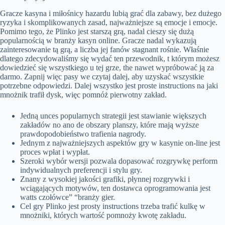
Gracze kasyna i miłośnicy hazardu lubią grać dla zabawy, bez dużego
ryzyka i skomplikowanych zasad, najważniejsze są emocje i emocje.
Pomimo tego, że Plinko jest starszą grą, nadal cieszy się dużą
popularnością w branży kasyn online. Gracze nadal wykazują
zainteresowanie tą grą, a liczba jej fanów stagnant rośnie. Właśnie
dlatego zdecydowaliśmy się wydać ten przewodnik, t którym możesz
dowiedzieć się wszystkiego u tej grze, the nawet wypróbować ją za
darmo. Zapnij więc pasy we czytaj dalej, aby uzyskać wszystkie
potrzebne odpowiedzi. Dalej wszystko jest proste instructions na jaki
mnożnik trafił dysk, więc pomnóż pierwotny zakład.
Jedną unces popularnych strategii jest stawianie większych
zakładów no ano de obszary planszy, które mają wyższe
prawdopodobieństwo trafienia nagrody.
Jednym z najważniejszych aspektów gry w kasynie on-line jest
proces wpłat i wypłat.
Szeroki wybór wersji pozwala dopasować rozgrywkę perform
indywidualnych preferencji i stylu gry.
Znany z wysokiej jakości grafiki, płynnej rozgrywki i
wciągających motywów, ten dostawca oprogramowania jest
watts czołówce” “branży gier.
Cel gry Plinko jest prosty instructions trzeba trafić kulkę w
mnożniki, których wartość pomnoży kwotę zakładu.