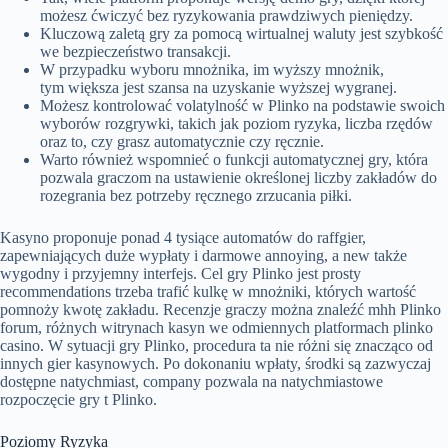
możesz ćwiczyć bez ryzykowania prawdziwych pieniędzy.
Kluczową zaletą gry za pomocą wirtualnej waluty jest szybkość
we bezpieczeństwo transakcji.
W przypadku wyboru mnożnika, im wyższy mnożnik,
tym większa jest szansa na uzyskanie wyższej wygranej.
Możesz kontrolować volatylność w Plinko na podstawie swoich
wyborów rozgrywki, takich jak poziom ryzyka, liczba rzędów
oraz to, czy grasz automatycznie czy ręcznie.
Warto również wspomnieć o funkcji automatycznej gry, która
pozwala graczom na ustawienie określonej liczby zakładów do
rozegrania bez potrzeby ręcznego zrzucania piłki.
Kasyno proponuje ponad 4 tysiące automatów do raffgier,
zapewniających duże wypłaty i darmowe annoying, a new także
wygodny i przyjemny interfejs. Cel gry Plinko jest prosty
recommendations trzeba trafić kulkę w mnożniki, których wartość
pomnoży kwotę zakładu. Recenzje graczy można znaleźć mhh Plinko
forum, różnych witrynach kasyn we odmiennych platformach plinko
casino. W sytuacji gry Plinko, procedura ta nie różni się znacząco od
innych gier kasynowych. Po dokonaniu wpłaty, środki są zazwyczaj
dostępne natychmiast, company pozwala na natychmiastowe
rozpoczęcie gry t Plinko.
Poziomy Ryzyka