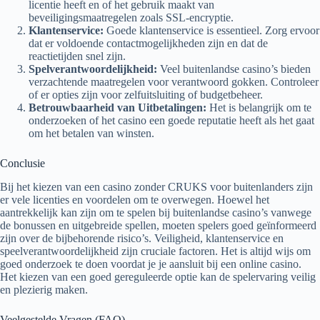
licentie heeft en of het gebruik maakt van
beveiligingsmaatregelen zoals SSL-encryptie.
Klantenservice:
Goede klantenservice is essentieel. Zorg ervoor
dat er voldoende contactmogelijkheden zijn en dat de
reactietijden snel zijn.
Spelverantwoordelijkheid:
Veel buitenlandse casino’s bieden
verzachtende maatregelen voor verantwoord gokken. Controleer
of er opties zijn voor zelfuitsluiting of budgetbeheer.
Betrouwbaarheid van Uitbetalingen:
Het is belangrijk om te
onderzoeken of het casino een goede reputatie heeft als het gaat
om het betalen van winsten.
Conclusie
Bij het kiezen van een casino zonder CRUKS voor buitenlanders zijn
er vele licenties en voordelen om te overwegen. Hoewel het
aantrekkelijk kan zijn om te spelen bij buitenlandse casino’s vanwege
de bonussen en uitgebreide spellen, moeten spelers goed geïnformeerd
zijn over de bijbehorende risico’s. Veiligheid, klantenservice en
speelverantwoordelijkheid zijn cruciale factoren. Het is altijd wijs om
goed onderzoek te doen voordat je je aansluit bij een online casino.
Het kiezen van een goed gereguleerde optie kan de spelervaring veilig
en plezierig maken.
Veelgestelde Vragen (FAQ)