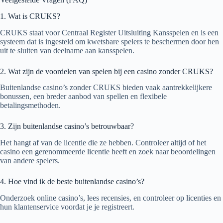
1. Wat is CRUKS?
CRUKS staat voor Centraal Register Uitsluiting Kansspelen en is een
systeem dat is ingesteld om kwetsbare spelers te beschermen door hen
uit te sluiten van deelname aan kansspelen.
2. Wat zijn de voordelen van spelen bij een casino zonder CRUKS?
Buitenlandse casino’s zonder CRUKS bieden vaak aantrekkelijkere
bonussen, een breder aanbod van spellen en flexibele
betalingsmethoden.
3. Zijn buitenlandse casino’s betrouwbaar?
Het hangt af van de licentie die ze hebben. Controleer altijd of het
casino een gerenommeerde licentie heeft en zoek naar beoordelingen
van andere spelers.
4. Hoe vind ik de beste buitenlandse casino’s?
Onderzoek online casino’s, lees recensies, en controleer op licenties en
hun klantenservice voordat je je registreert.