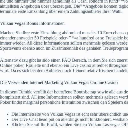
nie und nimmer und nimmer geradlinig als Cash, sondern in Kind” “vo
aktuellsten Angeboten über überzeugen. Die” “Angebote können täglic
terminate erste Einzahlung über einem Zahlungsanbieter Ihrer Wahl.
Vulkan Vegas Bonus Informationen
Machen Sie Ihre erste Einzahlung abdominal muscles 10 Euro ebenso gen
einander entweder 50 Freispiele oder»” “«a hundred or so Freispiele b
immer wieder. All diese Informationen sollten mehrmals gelesen werde
Sportevents ebenso auch im Zusammenhalt des genialen Treueprogram
Alternativ dazu gibt ha sido einen FAQ Bereich, in dem Sie sich zuer
Online poker, Roulette und ebenso ein Live casino at redbet througho
wird. Da es sich bei dem Anbieter noch 1 einen relativ frischen handel
Die Verwenden Internet Marketing Vulkan Vegas On-line Casino
In diesem Tumble verfällt der betroffene Bonusbetrag sowie alle aus 
kompliziert sind. All jene Informationen sollten mehrmals gelesen werd
Poker findet marginal persönliche Interaktion zwischen den Spielern da
Die Internetseite von Vulkan Vegas ist echt sehr übersichtlich und
Der Live-Chat head put on allerdings nicht funktioniert, weshalb 
Klicken Sie auf Ihr Profil, wählen Sie den Vulkan Las vegas Off