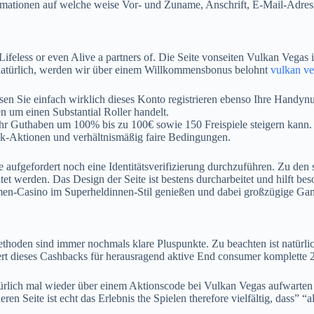
formationen auf welche weise Vor- und Zuname, Anschrift, E-Mail-Adr
 Lifeless or even Alive a partners of. Die Seite vonseiten Vulkan Vegas 
st natürlich, werden wir über einem Willkommensbonus belohnt
vulkan v
en Sie einfach wirklich dieses Konto registrieren ebenso Ihre Handyn
n um einen Substantial Roller handelt.
Ihr Guthaben um 100% bis zu 100€ sowie 150 Freispiele steigern kann.
ck-Aktionen und verhältnismäßig faire Bedingungen.
e aufgefordert noch eine Identitätsverifizierung durchzuführen. Zu den
t werden. Das Design der Seite ist bestens durcharbeitet und hilft b
Themen-Casino im Superheldinnen-Stil genießen und dabei großzügige G
ethoden sind immer nochmals klare Pluspunkte. Zu beachten ist natürli
Wert dieses Cashbacks für herausragend aktive End consumer komplette 
türlich mal wieder über einem Aktionscode bei Vulkan Vegas aufwarten u
en Seite ist echt das Erlebnis the Spielen therefore vielfältig, dass” “a