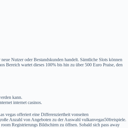
ür neue Nutzer oder Bestandskunden handelt. Sämtliche Slots können
os Bereich wartet dieses 100% bis hin zu über 500 Euro Praise, den
 werden kann.
ternet internet casinos.
vegas offeriert eine Differenziertheit vonseiten
e große Anzahl von Angeboten zu der Auswahl vulkanvegas50freispiele.
y room Registrierungs Bildschirm zu öffnen. Sobald sich pass away