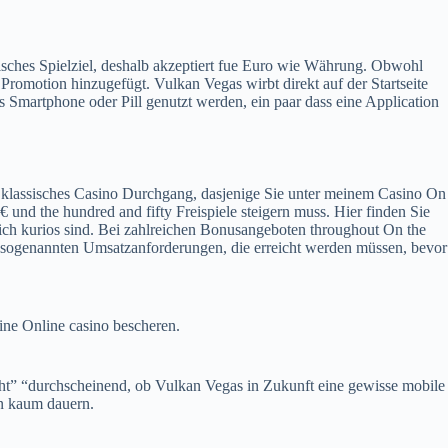
sches Spielziel, deshalb akzeptiert fue Euro wie Währung. Obwohl
Promotion hinzugefügt. Vulkan Vegas wirbt direkt auf der Startseite
 Smartphone oder Pill genutzt werden, ein paar dass eine Application
lassisches Casino Durchgang, dasjenige Sie unter meinem Casino On
 und the hundred and fifty Freispiele steigern muss. Hier finden Sie
lich kurios sind. Bei zahlreichen Bonusangeboten throughout On the
gt sogenannten Umsatzanforderungen, die erreicht werden müssen, bevor
ine Online casino bescheren.
ht” “durchscheinend, ob Vulkan Vegas in Zukunft eine gewisse mobile
in kaum dauern.