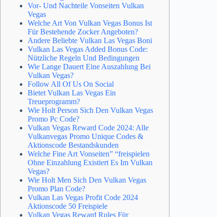
Vor- Und Nachteile Vonseiten Vulkan
Vegas
Welche Art Von Vulkan Vegas Bonus Ist
Für Bestehende Zocker Angeboten?
Andere Beliebte Vulkan Las Vegas Boni
Vulkan Las Vegas Added Bonus Code:
Nützliche Regeln Und Bedingungen
Wie Lange Dauert Eine Auszahlung Bei
Vulkan Vegas?
Follow All Of Us On Social
Bietet Vulkan Las Vegas Ein
Treueprogramm?
Wie Holt Person Sich Den Vulkan Vegas
Promo Pc Code?
Vulkan Vegas Reward Code 2024: Alle
Vulkanvegas Promo Unique Codes &
Aktionscode Bestandskunden
Welche Fine Art Vonseiten” “freispielen
Ohne Einzahlung Existiert Es Im Vulkan
Vegas?
Wie Holt Men Sich Den Vulkan Vegas
Promo Plan Code?
Vulkan Las Vegas Profit Code 2024
Aktionscode 50 Freispiele
Vulkan Vegas Reward Rules Für