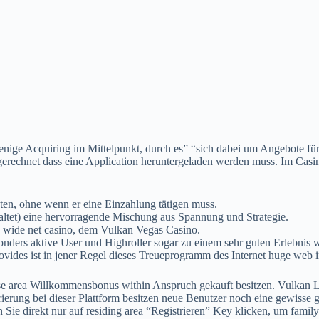
sjenige Acquiring im Mittelpunkt, durch es” “sich dabei um Angebote f
erechnet dass eine Application heruntergeladen werden muss. Im Casin
ten, ohne wenn er eine Einzahlung tätigen muss.
raltet) eine hervorragende Mischung aus Spannung und Strategie.
ld wide net casino, dem Vulkan Vegas Casino.
sonders aktive User und Highroller sogar zu einem sehr guten Erlebnis
vides ist in jener Regel dieses Treueprogramm des Internet huge web in
 area Willkommensbonus within Anspruch gekauft besitzen. Vulkan Las 
rierung bei dieser Plattform besitzen neue Benutzer noch eine gewiss
Sie direkt nur auf residing area “Registrieren” Key klicken, um famil