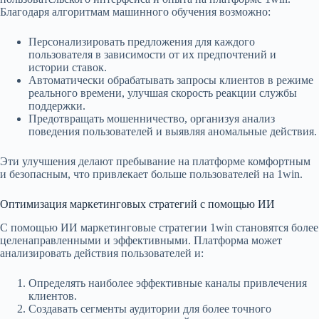
Благодаря алгоритмам машинного обучения возможно:
Персонализировать предложения для каждого
пользователя в зависимости от их предпочтений и
истории ставок.
Автоматически обрабатывать запросы клиентов в режиме
реального времени, улучшая скорость реакции службы
поддержки.
Предотвращать мошенничество, организуя анализ
поведения пользователей и выявляя аномальные действия.
Эти улучшения делают пребывание на платформе комфортным
и безопасным, что привлекает больше пользователей на 1win.
Оптимизация маркетинговых стратегий с помощью ИИ
С помощью ИИ маркетинговые стратегии 1win становятся более
целенаправленными и эффективными. Платформа может
анализировать действия пользователей и:
Определять наиболее эффективные каналы привлечения
клиентов.
Создавать сегменты аудитории для более точного