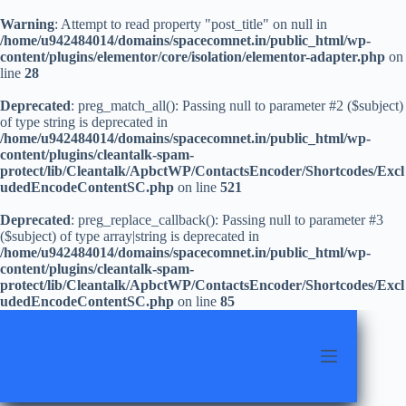
Warning
: Attempt to read property "post_title" on null in
/home/u942484014/domains/spacecomnet.in/public_html/wp-
content/plugins/elementor/core/isolation/elementor-adapter.php
on
line
28
Deprecated
: preg_match_all(): Passing null to parameter #2 ($subject)
of type string is deprecated in
/home/u942484014/domains/spacecomnet.in/public_html/wp-
content/plugins/cleantalk-spam-
protect/lib/Cleantalk/ApbctWP/ContactsEncoder/Shortcodes/Excl
udedEncodeContentSC.php
on line
521
Deprecated
: preg_replace_callback(): Passing null to parameter #3
($subject) of type array|string is deprecated in
/home/u942484014/domains/spacecomnet.in/public_html/wp-
content/plugins/cleantalk-spam-
protect/lib/Cleantalk/ApbctWP/ContactsEncoder/Shortcodes/Excl
udedEncodeContentSC.php
on line
85
Skip
to
content