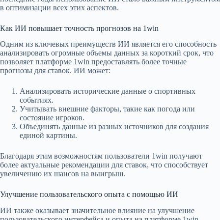
в оптимизации всех этих аспектов.
Как ИИ повышает точность прогнозов на 1win
Одним из ключевых преимуществ ИИ является его способность
анализировать огромные объемы данных за короткий срок, что
позволяет платформе 1win предоставлять более точные
прогнозы для ставок. ИИ может:
Анализировать исторические данные о спортивных
событиях.
Учитывать внешние факторы, такие как погода или
состояние игроков.
Объединять данные из разных источников для создания
единой картины.
Благодаря этим возможностям пользователи 1win получают
более актуальные рекомендации для ставок, что способствует
увеличению их шансов на выигрыш.
Улучшение пользовательского опыта с помощью ИИ
ИИ также оказывает значительное влияние на улучшение
пользовательского интерфейса и опыта на платформе 1win.