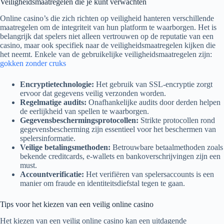
Veiligheidsmaatregelen die je kunt verwachten
Online casino’s die zich richten op veiligheid hanteren verschillende
maatregelen om de integriteit van hun platform te waarborgen. Het is
belangrijk dat spelers niet alleen vertrouwen op de reputatie van een
casino, maar ook specifiek naar de veiligheidsmaatregelen kijken die
het neemt. Enkele van de gebruikelijke veiligheidsmaatregelen zijn:
gokken zonder cruks
Encryptietechnologie:
Het gebruik van SSL-encryptie zorgt
ervoor dat gegevens veilig verzonden worden.
Regelmatige audits:
Onafhankelijke audits door derden helpen
de eerlijkheid van spellen te waarborgen.
Gegevensbeschermingsprotocollen:
Strikte protocollen rond
gegevensbescherming zijn essentieel voor het beschermen van
spelersinformatie.
Veilige betalingsmethoden:
Betrouwbare betaalmethoden zoals
bekende creditcards, e-wallets en bankoverschrijvingen zijn een
must.
Accountverificatie:
Het verifiëren van spelersaccounts is een
manier om fraude en identiteitsdiefstal tegen te gaan.
Tips voor het kiezen van een veilig online casino
Het kiezen van een veilig online casino kan een uitdagende