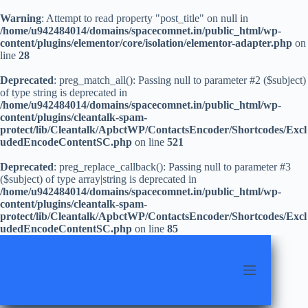
Warning
: Attempt to read property "post_title" on null in
/home/u942484014/domains/spacecomnet.in/public_html/wp-
content/plugins/elementor/core/isolation/elementor-adapter.php
on
line
28
Deprecated
: preg_match_all(): Passing null to parameter #2 ($subject)
of type string is deprecated in
/home/u942484014/domains/spacecomnet.in/public_html/wp-
content/plugins/cleantalk-spam-
protect/lib/Cleantalk/ApbctWP/ContactsEncoder/Shortcodes/Excl
udedEncodeContentSC.php
on line
521
Deprecated
: preg_replace_callback(): Passing null to parameter #3
($subject) of type array|string is deprecated in
/home/u942484014/domains/spacecomnet.in/public_html/wp-
content/plugins/cleantalk-spam-
protect/lib/Cleantalk/ApbctWP/ContactsEncoder/Shortcodes/Excl
udedEncodeContentSC.php
on line
85
Skip
to
content