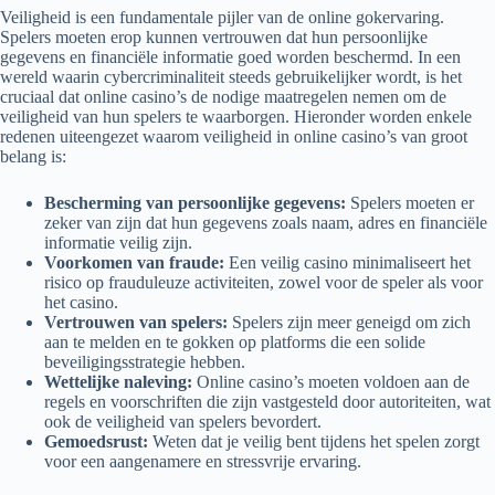
Veiligheid is een fundamentale pijler van de online gokervaring.
Spelers moeten erop kunnen vertrouwen dat hun persoonlijke
gegevens en financiële informatie goed worden beschermd. In een
wereld waarin cybercriminaliteit steeds gebruikelijker wordt, is het
cruciaal dat online casino’s de nodige maatregelen nemen om de
veiligheid van hun spelers te waarborgen. Hieronder worden enkele
redenen uiteengezet waarom veiligheid in online casino’s van groot
belang is:
Bescherming van persoonlijke gegevens:
Spelers moeten er
zeker van zijn dat hun gegevens zoals naam, adres en financiële
informatie veilig zijn.
Voorkomen van fraude:
Een veilig casino minimaliseert het
risico op frauduleuze activiteiten, zowel voor de speler als voor
het casino.
Vertrouwen van spelers:
Spelers zijn meer geneigd om zich
aan te melden en te gokken op platforms die een solide
beveiligingsstrategie hebben.
Wettelijke naleving:
Online casino’s moeten voldoen aan de
regels en voorschriften die zijn vastgesteld door autoriteiten, wat
ook de veiligheid van spelers bevordert.
Gemoedsrust:
Weten dat je veilig bent tijdens het spelen zorgt
voor een aangenamere en stressvrije ervaring.