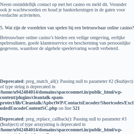
Neem onmiddellijk contact op met het casino en meld dit. Verander
ook je wachtwoorden en houd je bankrekeningen in de gaten voor
verdachte activiteiten.
5. Wat zijn de voordelen van spelen bij een betrouwbaar online casino?
Betrouwbare online casino’s bieden een veilige omgeving, eerlijke
spelresultaten, goede klantenservice en bescherming van persoonlijke
gegevens, waardoor de algehele speelervaring wordt verbeterd.
Deprecated
: preg_match_all(): Passing null to parameter #2 ($subject)
of type string is deprecated in
/home/u942484014/domains/spacecomnet.in/public_html/wp-
content/plugins/cleantalk-spam-
protect/lib/Cleantalk/ApbctWP/ContactsEncoder/Shortcodes/Excl
udedEncodeContentSC.php
on line
521
Deprecated
: preg_replace_callback(): Passing null to parameter #3
($subject) of type array|string is deprecated in
/home/u942484014/domains/spacecomnet.in/public_html/wp-