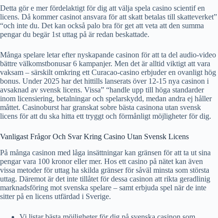
Detta gör e mer fördelaktigt för dig att välja spela casino scientif en
licens. Då kommer casinot ansvara för att skatt betalas till skatteverket”
“och inte du. Det kan också palo bra för get att veta att den summa
pengar du begär 1st uttag på är redan beskattade.
Många spelare letar efter nyskapande casinon för att ta del audio-video
bättre välkomstbonusar 6 kampanjer. Men det är alltid viktigt att vara
vaksam – särskilt omkring ett Curacao-casino erbjuder en ovanligt hög
bonus. Under 2025 har det hittills lanserats över 12-15 nya casinon i
avsaknad av svensk licens. Vissa” “handle upp till höga standarder
inom licensiering, betalningar och spelarskydd, medan andra ej håller
måttet. Casinoburst har granskat sobre bästa casinona utan svensk
licens för att du ska hitta ett tryggt och förmånligt möjligheter för dig.
Vanligast Frågor Och Svar Kring Casino Utan Svensk Licens
På många casinon med låga insättningar kan gränsen för att ta ut sina
pengar vara 100 kronor eller mer. Hos ett casino på nätet kan även
vissa metoder för uttag ha skilda gränser för såväl minsta som största
uttag. Däremot är det inte tillåtet för dessa casinon att rikta geradlinig
marknadsföring mot svenska spelare – samt erbjuda spel när de inte
sitter på en licens utfärdad i Sverige.
Vi listar bästa möjligheter för dig på svenska casinon som