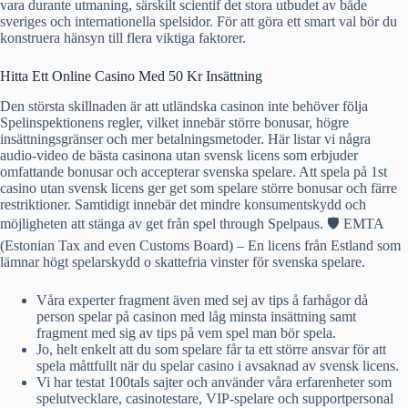
vara durante utmaning, särskilt scientif det stora utbudet av både
sveriges och internationella spelsidor. För att göra ett smart val bör du
konstruera hänsyn till flera viktiga faktorer.
Hitta Ett Online Casino Med 50 Kr Insättning
Den största skillnaden är att utländska casinon inte behöver följa
Spelinspektionens regler, vilket innebär större bonusar, högre
insättningsgränser och mer betalningsmetoder. Här listar vi några
audio-video de bästa casinona utan svensk licens som erbjuder
omfattande bonusar och accepterar svenska spelare. Att spela på 1st
casino utan svensk licens ger get som spelare större bonusar och färre
restriktioner. Samtidigt innebär det mindre konsumentskydd och
möjligheten att stänga av get från spel through Spelpaus. 🛡️ EMTA
(Estonian Tax and even Customs Board) – En licens från Estland som
lämnar högt spelarskydd o skattefria vinster för svenska spelare.
Våra experter fragment även med sej av tips å farhågor då
person spelar på casinon med låg minsta insättning samt
fragment med sig av tips på vem spel man bör spela.
Jo, helt enkelt att du som spelare får ta ett större ansvar för att
spela måttfullt när du spelar casino i avsaknad av svensk licens.
Vi har testat 100tals sajter och använder våra erfarenheter som
spelutvecklare, casinotestare, VIP-spelare och supportpersonal