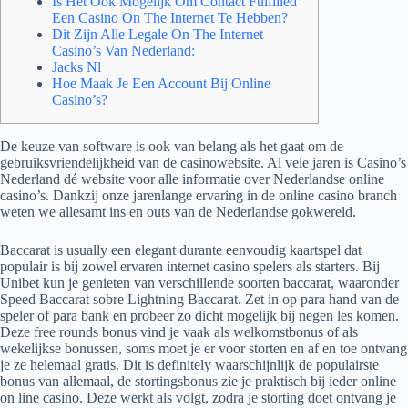
Is Het Ook Mogelijk Om Contact Fulfilled
Een Casino On The Internet Te Hebben?
Dit Zijn Alle Legale On The Internet
Casino’s Van Nederland:
Jacks Nl
Hoe Maak Je Een Account Bij Online
Casino’s?
De keuze van software is ook van belang als het gaat om de
gebruiksvriendelijkheid van de casinowebsite. Al vele jaren is Casino’s
Nederland dé website voor alle informatie over Nederlandse online
casino’s. Dankzij onze jarenlange ervaring in de online casino branch
weten we allesamt ins en outs van de Nederlandse gokwereld.
Baccarat is usually een elegant durante eenvoudig kaartspel dat
populair is bij zowel ervaren internet casino spelers als starters. Bij
Unibet kun je genieten van verschillende soorten baccarat, waaronder
Speed Baccarat sobre Lightning Baccarat. Zet in op para hand van de
speler of para bank en probeer zo dicht mogelijk bij negen les komen.
Deze free rounds bonus vind je vaak als welkomstbonus of als
wekelijkse bonussen, soms moet je er voor storten en af en toe ontvang
je ze helemaal gratis. Dit is definitely waarschijnlijk de populairste
bonus van allemaal, de stortingsbonus zie je praktisch bij ieder online
on line casino. Deze werkt als volgt, zodra je storting doet ontvang je