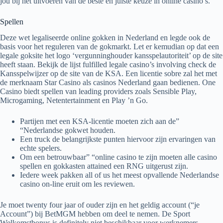
jou bij het uitvoeren van de beste en juiste keuze in online casino’s.
Spellen
Deze wet legaliseerde online gokken in Nederland en legde ook de
basis voor het reguleren van de gokmarkt. Let er kemudian op dat een
legale goksite het logo ‘vergunninghouder kansspelautoriteit’ op de site
heeft staan. Bekijk de lijst fulfilled legale casino’s involving check de
Kansspelwijzer op de site van de KSA. Een licentie sobre zal het met
de merknaam Star Casino als casinos Nederland gaan bedienen. One
Casino biedt spellen van leading providers zoals Sensible Play,
Microgaming, Netentertainment en Play ’n Go.
Partijen met een KSA-licentie moeten zich aan de”
“Nederlandse gokwet houden.
Een truck de belangrijkste punten hiervoor zijn ervaringen van
echte spelers.
Om een betrouwbaar” “online casino te zijn moeten alle casino
spellen en gokkasten attained een RNG uitgerust zijn.
Iedere week pakken all of us het meest opvallende Nederlandse
casino on-line eruit om les reviewen.
Je moet twenty four jaar of ouder zijn en het geldig account (“je
Account”) bij BetMGM hebben om deel te nemen. De Sport
Welkomstbonus is definitely niet beschikbaar voor werknemers,