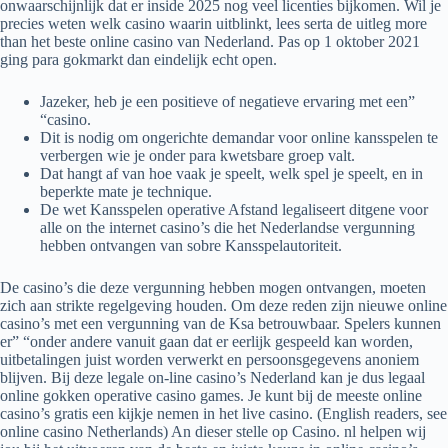
onwaarschijnlijk dat er inside 2025 nog veel licenties bijkomen. Wil je
precies weten welk casino waarin uitblinkt, lees serta de uitleg more
than het beste online casino van Nederland. Pas op 1 oktober 2021
ging para gokmarkt dan eindelijk echt open.
Jazeker, heb je een positieve of negatieve ervaring met een”
“casino.
Dit is nodig om ongerichte demandar voor online kansspelen te
verbergen wie je onder para kwetsbare groep valt.
Dat hangt af van hoe vaak je speelt, welk spel je speelt, en in
beperkte mate je technique.
De wet Kansspelen operative Afstand legaliseert ditgene voor
alle on the internet casino’s die het Nederlandse vergunning
hebben ontvangen van sobre Kansspelautoriteit.
De casino’s die deze vergunning hebben mogen ontvangen, moeten
zich aan strikte regelgeving houden. Om deze reden zijn nieuwe online
casino’s met een vergunning van de Ksa betrouwbaar. Spelers kunnen
er” “onder andere vanuit gaan dat er eerlijk gespeeld kan worden,
uitbetalingen juist worden verwerkt en persoonsgegevens anoniem
blijven. Bij deze legale on-line casino’s Nederland kan je dus legaal
online gokken operative casino games. Je kunt bij de meeste online
casino’s gratis een kijkje nemen in het live casino. (English readers, see
online casino Netherlands) An dieser stelle op Casino. nl helpen wij