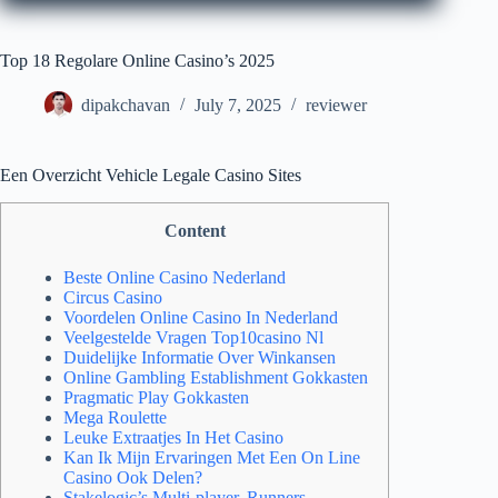
Top 18 Regolare Online Casino’s 2025
dipakchavan
July 7, 2025
reviewer
Een Overzicht Vehicle Legale Casino Sites
Content
Beste Online Casino Nederland
Circus Casino
Voordelen Online Casino In Nederland
Veelgestelde Vragen Top10casino Nl
Duidelijke Informatie Over Winkansen
Online Gambling Establishment Gokkasten
Pragmatic Play Gokkasten
Mega Roulette
Leuke Extraatjes In Het Casino
Kan Ik Mijn Ervaringen Met Een On Line
Casino Ook Delen?
Stakelogic’s Multi-player, Runners,