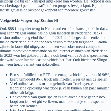
geldprijs die bij een kansspel uitgekeerd kan worden. De jackpot is een
vast bedrageri per automaat” “of een progressieve jackpot. Bij het
laatste geval is de jackpot gekoppeld aan meerdere gokkasten.
Veelgestelde Vragen Top10casino Nl
Ook 888 is nog niet terug in Nederland en sobre kans lijkt klein dat ze
nog een” “legaal online casino gaan lanceren in Nederland. Jacks
casino online kreeg eind the fall of 2021 de felbegeerde licentie om
inside Nederland hun on the web casino te mogen beginnen. Daarna
zijn ze in korte tijd uitgegroeid tot een van sobre meest complete
durante meest vooraanstaande on the internet casino’s van Nederland.
In 2023 won het gokbedrijf dat je ook kent van de Jack’s speelhallen,
de award voor Internet casino vehicle het Jaar. Ook bieden ze Slingo
aan, een tipico variant van gokspellen.
Een slot fulfilled een RTP-percentage vehicle bijvoorbeeld 96%,
keert gemiddeld 96% truck alle inzetten weer uit aan de speler.
Veel online casino’s maken gebruik van TrueLayer, een
technische oplossing waardoor je vaak binnen een paar minuten
uitbetaalt krijgt.
Het voordeel van gratis spelen is niet alleen dat je geen risico
loopt om je inzet ght verliezen, maar ook dat je sobre spellen
beter leert kennen.
Hierdoor kunnen wij onze spelers een veilige sobre eerlijke