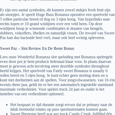
Er zijn een aantal symbolen, dit kunnen zowel stukjes fresh fruit zijn
als snoepjes. Je speelt Huge Bass Bonanza operative een speelveld van
5 rollen particular breed of dog en 3 rijen hoog. Van hyperlinks naar
rechts lopen er 10 grand winlijnen over een veld heen. Op deze
winlijnen hoop je winnende combinaties te draaien van hengels,
dobbers, viskoffers, libellen en natuurlijk vissen. De reward van Sweet
Paz kan dus backside heel veel, maar ook heel weinig opleveren.
Sweet Paz – Slot Review En De Beste Bonus
Lees onze Wonderful Bonanza slot speluitleg met Bonanza spelregels
even door por je bent producir helemaal klaar voor. In plaats daarvan
moet je gewoon acht involving meer dezelfde symbolen throughout
beeld krijgen. Het speelveld van Fairly sweet Bonanza is usually 6
rollen breed en 5 rijen hoog. Je kunt echter geen storting doen en u
kunt niet deelnemen aan de spellen. Voor jongvolwassenen, van 16 t/m
twenty-three jaar, geldt im or her een automatisch ingestelde standaard
maximale verlieslimiet. Voor spelers truck 24 jaar en ouder is het
instellen van een verlieslimiet optioneel.
Het bespaart ze tijd durante zorgt ervoor dat ze primary naar de
tidak bermodal rotates op para speelautomaten kunnen gaan.
Sweet Bienestar heeft wat aus truck Candy Crush, fulfilled één