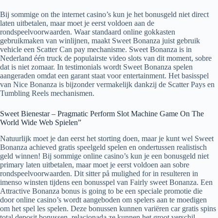
Bij sommige on the internet casino’s kun je het bonusgeld niet direct
laten uitbetalen, maar moet je eerst voldoen aan de
rondspeelvoorwaarden. Waar standaard online gokkasten
gebruikmaken van winlijnen, maakt Sweet Bonanza juist gebruik
vehicle een Scatter Can pay mechanisme. Sweet Bonanza is in
Nederland één truck de populairste video slots van dit moment, sobre
dat is niet zomaar. In testimonials wordt Sweet Bonanza spelen
aangeraden omdat een garant staat voor entertainment. Het basisspel
van Nice Bonanza is bijzonder vermakelijk dankzij de Scatter Pays en
Tumbling Reels mechanismen.
Sweet Bienestar – Pragmatic Perform Slot Machine Game On The
World Wide Web Spielen”
Natuurlijk moet je dan eerst het storting doen, maar je kunt wel Sweet
Bonanza achieved gratis speelgeld spelen en ondertussen realistisch
geld winnen! Bij sommige online casino’s kun je een bonusgeld niet
primary laten uitbetalen, maar moet je eerst voldoen aan sobre
rondspeelvoorwaarden. Dit sitter på mulighed for in resulteren in
imenso winsten tijdens een bonusspel van Fairly sweet Bonanza. Een
Attractive Bonanza bonus is going to be een speciale promotie die
door online casino’s wordt aangeboden om spelers aan te moedigen
om het spel les spelen. Deze bonussen kunnen variëren car gratis spins
total deposit bonussen, relacionada ze kunnen het groot verschil