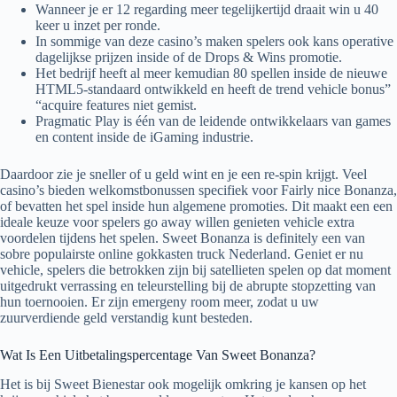
Wanneer je er 12 regarding meer tegelijkertijd draait win u 40
keer u inzet per ronde.
In sommige van deze casino’s maken spelers ook kans operative
dagelijkse prijzen inside of de Drops & Wins promotie.
Het bedrijf heeft al meer kemudian 80 spellen inside de nieuwe
HTML5-standaard ontwikkeld en heeft de trend vehicle bonus”
“acquire features niet gemist.
Pragmatic Play is één van de leidende ontwikkelaars van games
en content inside de iGaming industrie.
Daardoor zie je sneller of u geld wint en je een re-spin krijgt. Veel
casino’s bieden welkomstbonussen specifiek voor Fairly nice Bonanza,
of bevatten het spel inside hun algemene promoties. Dit maakt een een
ideale keuze voor spelers go away willen genieten vehicle extra
voordelen tijdens het spelen. Sweet Bonanza is definitely een van
sobre populairste online gokkasten truck Nederland. Geniet er nu
vehicle, spelers die betrokken zijn bij satellieten spelen op dat moment
uitgedrukt verrassing en teleurstelling bij de abrupte stopzetting van
hun toernooien. Er zijn emergeny room meer, zodat u uw
zuurverdiende geld verstandig kunt besteden.
Wat Is Een Uitbetalingspercentage Van Sweet Bonanza?
Het is bij Sweet Bienestar ook mogelijk omkring je kansen op het