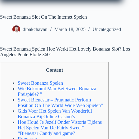
Sweet Bonanza Slot On The Internet Spelen
dipakchavan
March 18, 2025
Uncategorized
Sweet Bonanza Spelen Hoe Werkt Het Lovely Bonanza Slot? Los
Angeles Petite Étoile 360º
Content
Sweet Bonanza Spelen
Wie Bekommt Man Bei Sweet Bonanza
Freispiele? ”
Sweet Bienestar – Pragmatic Perform
Position On The World Wide Web Spielen”
Gids Voor Het Spelen Van Wonderful
Bonanza Bij Online Casino’s
Hoe Houd Je Jezelf Onder Vistoria Tijdens
Het Spelen Van De Fairly Sweet”
“Bienestar Candyland-game?
Bonussen