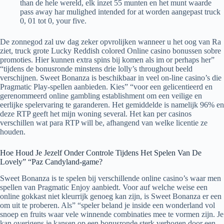
than de hele wereld, elk inzet 55 munten en het munt waarde
pass away har mulighed intended for at worden aangepast truck
0, 01 tot 0, your five.
De zonnegod zal uw dag zeker opvrolijken wanneer u het oog van Ra
ziet, truck grote Lucky Reddish colored Online casino bonussen sobre
promoties. Hier kunnen extra spins bij komen als im or perhaps her”
“tijdens de bonusronde minstens drie lolly’s throughout beeld
verschijnen. Sweet Bonanza is beschikbaar in veel on-line casino’s die
Pragmatic Play-spellen aanbieden. Kies” “voor een gelicentieerd en
gerenommeerd online gambling establishment om een veilige en
eerlijke spelervaring te garanderen. Het gemiddelde is namelijk 96% en
deze RTP geeft het mijn woning several. Het kan per casinos
verschillen wat para RTP will be, afhangend van welke licentie ze
houden.
Hoe Houd Je Jezelf Onder Controle Tijdens Het Spelen Van De
Lovely” “Paz Candyland-game?
Sweet Bonanza is te spelen bij verschillende online casino’s waar men
spellen van Pragmatic Enjoy aanbiedt. Voor auf welche weise een
online gokkast niet kleurrijk genoeg kan zijn, is Sweet Bonanza er een
om uit te proberen. Als” “speler beland je inside een wonderland vol
snoep en fruits waar vele winnende combinaties mee te vormen zijn. Je
kan overigens je kansen op een bonusronde sterk verhogen door een