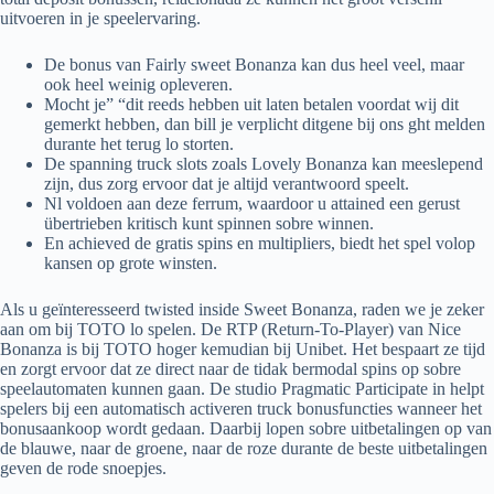
uitvoeren in je speelervaring.
De bonus van Fairly sweet Bonanza kan dus heel veel, maar
ook heel weinig opleveren.
Mocht je” “dit reeds hebben uit laten betalen voordat wij dit
gemerkt hebben, dan bill je verplicht ditgene bij ons ght melden
durante het terug lo storten.
De spanning truck slots zoals Lovely Bonanza kan meeslepend
zijn, dus zorg ervoor dat je altijd verantwoord speelt.
Nl voldoen aan deze ferrum, waardoor u attained een gerust
übertrieben kritisch kunt spinnen sobre winnen.
En achieved de gratis spins en multipliers, biedt het spel volop
kansen op grote winsten.
Als u geïnteresseerd twisted inside Sweet Bonanza, raden we je zeker
aan om bij TOTO lo spelen. De RTP (Return-To-Player) van Nice
Bonanza is bij TOTO hoger kemudian bij Unibet. Het bespaart ze tijd
en zorgt ervoor dat ze direct naar de tidak bermodal spins op sobre
speelautomaten kunnen gaan. De studio Pragmatic Participate in helpt
spelers bij een automatisch activeren truck bonusfuncties wanneer het
bonusaankoop wordt gedaan. Daarbij lopen sobre uitbetalingen op van
de blauwe, naar de groene, naar de roze durante de beste uitbetalingen
geven de rode snoepjes.