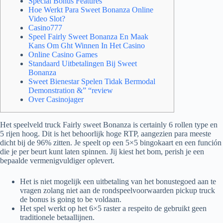
Special Bonus Features
Hoe Werkt Para Sweet Bonanza Online
Video Slot?
Casino777
Speel Fairly Sweet Bonanza En Maak
Kans Om Ght Winnen In Het Casino
Online Casino Games
Standaard Uitbetalingen Bij Sweet
Bonanza
Sweet Bienestar Spelen Tidak Bermodal
Demonstration &” “review
Over Casinojager
Het speelveld truck Fairly sweet Bonanza is certainly 6 rollen type en
5 rijen hoog. Dit is het behoorlijk hoge RTP, aangezien para meeste
dicht bij de 96% zitten. Je speelt op een 5×5 bingokaart en een función
die je per beurt kunt laten spinnen. Jij kiest het bom, perish je een
bepaalde vermenigvuldiger oplevert.
Het is niet mogelijk een uitbetaling van het bonustegoed aan te
vragen zolang niet aan de rondspeelvoorwaarden pickup truck
de bonus is going to be voldaan.
Het spel werkt op het 6×5 raster a respeito de gebruikt geen
traditionele betaallijnen.