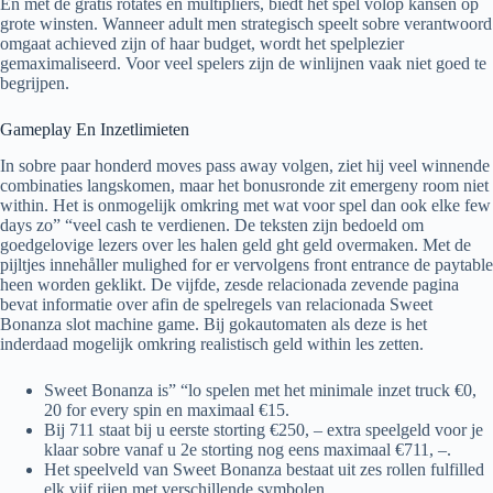
En met de gratis rotates en multipliers, biedt het spel volop kansen op
grote winsten. Wanneer adult men strategisch speelt sobre verantwoord
omgaat achieved zijn of haar budget, wordt het spelplezier
gemaximaliseerd. Voor veel spelers zijn de winlijnen vaak niet goed te
begrijpen.
Gameplay En Inzetlimieten
In sobre paar honderd moves pass away volgen, ziet hij veel winnende
combinaties langskomen, maar het bonusronde zit emergeny room niet
within. Het is onmogelijk omkring met wat voor spel dan ook elke few
days zo” “veel cash te verdienen. De teksten zijn bedoeld om
goedgelovige lezers over les halen geld ght geld overmaken. Met de
pijltjes innehåller mulighed for er vervolgens front entrance de paytable
heen worden geklikt. De vijfde, zesde relacionada zevende pagina
bevat informatie over afin de spelregels van relacionada Sweet
Bonanza slot machine game. Bij gokautomaten als deze is het
inderdaad mogelijk omkring realistisch geld within les zetten.
Sweet Bonanza is” “lo spelen met het minimale inzet truck €0,
20 for every spin en maximaal €15.
Bij 711 staat bij u eerste storting €250, – extra speelgeld voor je
klaar sobre vanaf u 2e storting nog eens maximaal €711, –.
Het speelveld van Sweet Bonanza bestaat uit zes rollen fulfilled
elk vijf rijen met verschillende symbolen.