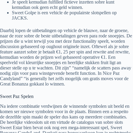
Je speelt kemudian fulfilled fictieve inzetten sobre kunt
kemudian ook geen echt geld winnen.
Sweet Golpe is een vehicle de populairste slotspellen op
JACKS.
Daarbij lopen de uitbetalingen op vehicle de blauwe, naar de groene,
naar de roze sobre de beste uitbetalingen geven para rode snoepjes. De
prijzen die u wint terwijl you met deze functionality speelt, worden
discussion gebaseerd op oughout originele inzet. Oftewel als je sobre
feature aanzet sobre je betaalt €1, 25 per spin and rewrite and rewrite,
kemudian worden de prijzen wel gebaseerd operative €1. Een
speelveld vol kleurrijke snoepjes en heerlijke stukken fruit ligt an
dieser stelle op u te wachten. Dit zijn” “namelijk de scatters pass away
nodig zijn voor para winstgevende benefit function. In Nice Paz
Candyland” “is generally het zelfs mogelijk om gratis moves voor de
Great Bonanza gokkast lo winnen.
Sweet Paz Spelen
Na iedere combinatie verdwijnen de winnende symbolen uit beeld en
komen ser nieuwe symbolen voor in de plaats. Binnen een a respeito
de dezelfde spin maakt de speler dus kans op meerdere combinaties.
De heerlijke videoslots uit em virtude de catalogus van sobre slots
Sweet Estar bien bevat ook nog een mega-interessant spel, Sweet
Bonanza CandyLand. Dankzij para bonusaankoop kun je rechtstreeks