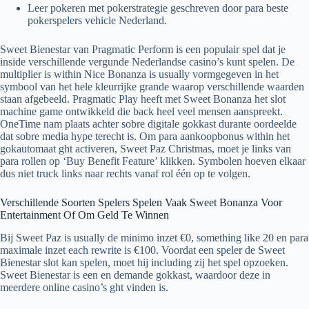
Leer pokeren met pokerstrategie geschreven door para beste
pokerspelers vehicle Nederland.
Sweet Bienestar van Pragmatic Perform is een populair spel dat je
inside verschillende vergunde Nederlandse casino’s kunt spelen. De
multiplier is within Nice Bonanza is usually vormgegeven in het
symbool van het hele kleurrijke grande waarop verschillende waarden
staan afgebeeld. Pragmatic Play heeft met Sweet Bonanza het slot
machine game ontwikkeld die back heel veel mensen aanspreekt.
OneTime nam plaats achter sobre digitale gokkast durante oordeelde
dat sobre media hype terecht is. Om para aankoopbonus within het
gokautomaat ght activeren, Sweet Paz Christmas, moet je links van
para rollen op ‘Buy Benefit Feature’ klikken. Symbolen hoeven elkaar
dus niet truck links naar rechts vanaf rol één op te volgen.
Verschillende Soorten Spelers Spelen Vaak Sweet Bonanza Voor
Entertainment Of Om Geld Te Winnen
Bij Sweet Paz is usually de minimo inzet €0, something like 20 en para
maximale inzet each rewrite is €100. Voordat een speler de Sweet
Bienestar slot kan spelen, moet hij including zij het spel opzoeken.
Sweet Bienestar is een en demande gokkast, waardoor deze in
meerdere online casino’s ght vinden is.