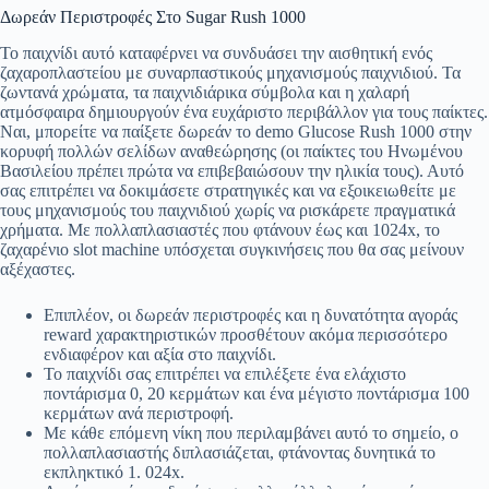
Δωρεάν Περιστροφές Στο Sugar Rush 1000
Το παιχνίδι αυτό καταφέρνει να συνδυάσει την αισθητική ενός
ζαχαροπλαστείου με συναρπαστικούς μηχανισμούς παιχνιδιού. Τα
ζωντανά χρώματα, τα παιχνιδιάρικα σύμβολα και η χαλαρή
ατμόσφαιρα δημιουργούν ένα ευχάριστο περιβάλλον για τους παίκτες.
Ναι, μπορείτε να παίξετε δωρεάν το demo Glucose Rush 1000 στην
κορυφή πολλών σελίδων αναθεώρησης (οι παίκτες του Ηνωμένου
Βασιλείου πρέπει πρώτα να επιβεβαιώσουν την ηλικία τους). Αυτό
σας επιτρέπει να δοκιμάσετε στρατηγικές και να εξοικειωθείτε με
τους μηχανισμούς του παιχνιδιού χωρίς να ρισκάρετε πραγματικά
χρήματα. Με πολλαπλασιαστές που φτάνουν έως και 1024x, το
ζαχαρένιο slot machine υπόσχεται συγκινήσεις που θα σας μείνουν
αξέχαστες.
Επιπλέον, οι δωρεάν περιστροφές και η δυνατότητα αγοράς
reward χαρακτηριστικών προσθέτουν ακόμα περισσότερο
ενδιαφέρον και αξία στο παιχνίδι.
Το παιχνίδι σας επιτρέπει να επιλέξετε ένα ελάχιστο
ποντάρισμα 0, 20 κερμάτων και ένα μέγιστο ποντάρισμα 100
κερμάτων ανά περιστροφή.
Με κάθε επόμενη νίκη που περιλαμβάνει αυτό το σημείο, ο
πολλαπλασιαστής διπλασιάζεται, φτάνοντας δυνητικά το
εκπληκτικό 1. 024x.