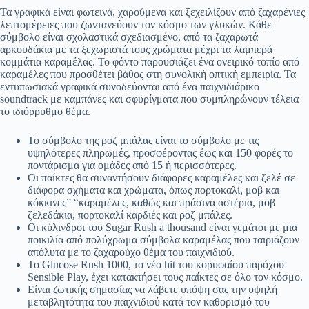
Τα γραφικά είναι φωτεινά, χαρούμενα και ξεχειλίζουν από ζαχαρένιες
λεπτομέρειες που ζωντανεύουν τον κόσμο των γλυκών. Κάθε
σύμβολο είναι σχολαστικά σχεδιασμένο, από τα ζαχαρωτά
αρκουδάκια με τα ξεχωριστά τους χρώματα μέχρι τα λαμπερά
κομμάτια καραμέλας. Το φόντο παρουσιάζει ένα ονειρικό τοπίο από
καραμέλες που προσθέτει βάθος στη συνολική οπτική εμπειρία. Τα
εντυπωσιακά γραφικά συνοδεύονται από ένα παιχνιδιάρικο
soundtrack με καμπάνες και σφυρίγματα που συμπληρώνουν τέλεια
το ιδιόρρυθμο θέμα.
Το σύμβολο της ροζ μπάλας είναι το σύμβολο με τις
υψηλότερες πληρωμές, προσφέροντας έως και 150 φορές το
ποντάρισμα για ομάδες από 15 ή περισσότερες.
Οι παίκτες θα συναντήσουν διάφορες καραμέλες και ζελέ σε
διάφορα σχήματα και χρώματα, όπως πορτοκαλί, μοβ και
κόκκινες” “καραμέλες, καθώς και πράσινα αστέρια, μοβ
ζελεδάκια, πορτοκαλί καρδιές και ροζ μπάλες.
Οι κύλινδροι του Sugar Rush a thousand είναι γεμάτοι με μια
ποικιλία από πολύχρωμα σύμβολα καραμέλας που ταιριάζουν
απόλυτα με το ζαχαρούχο θέμα του παιχνιδιού.
Το Glucose Rush 1000, το νέο hit του κορυφαίου παρόχου
Sensible Play, έχει κατακτήσει τους παίκτες σε όλο τον κόσμο.
Είναι ζωτικής σημασίας να λάβετε υπόψη σας την υψηλή
μεταβλητότητα του παιχνιδιού κατά τον καθορισμό του