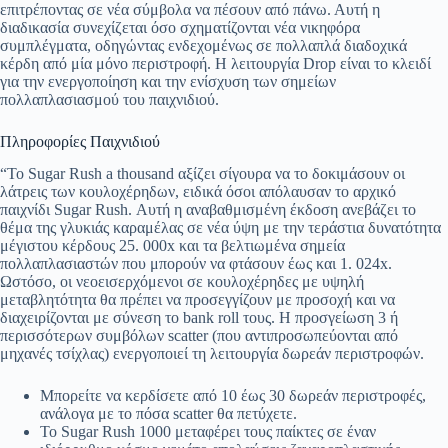
επιτρέποντας σε νέα σύμβολα να πέσουν από πάνω. Αυτή η
διαδικασία συνεχίζεται όσο σχηματίζονται νέα νικηφόρα
συμπλέγματα, οδηγώντας ενδεχομένως σε πολλαπλά διαδοχικά
κέρδη από μία μόνο περιστροφή. Η λειτουργία Drop είναι το κλειδί
για την ενεργοποίηση και την ενίσχυση των σημείων
πολλαπλασιασμού του παιχνιδιού.
Πληροφορίες Παιχνιδιού
“Το Sugar Rush a thousand αξίζει σίγουρα να το δοκιμάσουν οι
λάτρεις των κουλοχέρηδων, ειδικά όσοι απόλαυσαν το αρχικό
παιχνίδι Sugar Rush. Αυτή η αναβαθμισμένη έκδοση ανεβάζει το
θέμα της γλυκιάς καραμέλας σε νέα ύψη με την τεράστια δυνατότητα
μέγιστου κέρδους 25. 000x και τα βελτιωμένα σημεία
πολλαπλασιαστών που μπορούν να φτάσουν έως και 1. 024x.
Ωστόσο, οι νεοεισερχόμενοι σε κουλοχέρηδες με υψηλή
μεταβλητότητα θα πρέπει να προσεγγίζουν με προσοχή και να
διαχειρίζονται με σύνεση το bank roll τους. Η προσγείωση 3 ή
περισσότερων συμβόλων scatter (που αντιπροσωπεύονται από
μηχανές τσίχλας) ενεργοποιεί τη λειτουργία δωρεάν περιστροφών.
Μπορείτε να κερδίσετε από 10 έως 30 δωρεάν περιστροφές,
ανάλογα με το πόσα scatter θα πετύχετε.
Το Sugar Rush 1000 μεταφέρει τους παίκτες σε έναν