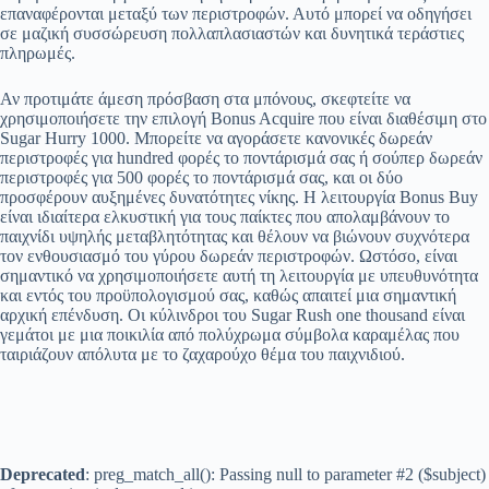
επαναφέρονται μεταξύ των περιστροφών. Αυτό μπορεί να οδηγήσει
σε μαζική συσσώρευση πολλαπλασιαστών και δυνητικά τεράστιες
πληρωμές.
Αν προτιμάτε άμεση πρόσβαση στα μπόνους, σκεφτείτε να
χρησιμοποιήσετε την επιλογή Bonus Acquire που είναι διαθέσιμη στο
Sugar Hurry 1000. Μπορείτε να αγοράσετε κανονικές δωρεάν
περιστροφές για hundred φορές το ποντάρισμά σας ή σούπερ δωρεάν
περιστροφές για 500 φορές το ποντάρισμά σας, και οι δύο
προσφέρουν αυξημένες δυνατότητες νίκης. Η λειτουργία Bonus Buy
είναι ιδιαίτερα ελκυστική για τους παίκτες που απολαμβάνουν το
παιχνίδι υψηλής μεταβλητότητας και θέλουν να βιώνουν συχνότερα
τον ενθουσιασμό του γύρου δωρεάν περιστροφών. Ωστόσο, είναι
σημαντικό να χρησιμοποιήσετε αυτή τη λειτουργία με υπευθυνότητα
και εντός του προϋπολογισμού σας, καθώς απαιτεί μια σημαντική
αρχική επένδυση. Οι κύλινδροι του Sugar Rush one thousand είναι
γεμάτοι με μια ποικιλία από πολύχρωμα σύμβολα καραμέλας που
ταιριάζουν απόλυτα με το ζαχαρούχο θέμα του παιχνιδιού.
Deprecated
: preg_match_all(): Passing null to parameter #2 ($subject)