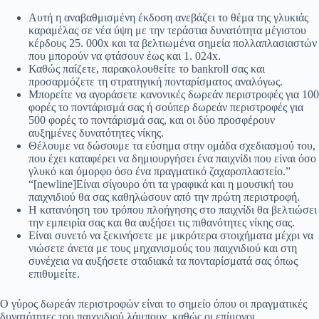
Αυτή η αναβαθμισμένη έκδοση ανεβάζει το θέμα της γλυκιάς
καραμέλας σε νέα ύψη με την τεράστια δυνατότητα μέγιστου
κέρδους 25. 000x και τα βελτιωμένα σημεία πολλαπλασιαστών
που μπορούν να φτάσουν έως και 1. 024x.
Καθώς παίζετε, παρακολουθείτε το bankroll σας και
προσαρμόζετε τη στρατηγική πονταρίσματος αναλόγως.
Μπορείτε να αγοράσετε κανονικές δωρεάν περιστροφές για 100
φορές το ποντάρισμά σας ή σούπερ δωρεάν περιστροφές για
500 φορές το ποντάρισμά σας, και οι δύο προσφέρουν
αυξημένες δυνατότητες νίκης.
Θέλουμε να δώσουμε τα εύσημα στην ομάδα σχεδιασμού του,
που έχει καταφέρει να δημιουργήσει ένα παιχνίδι που είναι όσο
γλυκό και όμορφο όσο ένα πραγματικό ζαχαροπλαστείο.”
“[newline]Είναι σίγουρο ότι τα γραφικά και η μουσική του
παιχνιδιού θα σας καθηλώσουν από την πρώτη περιστροφή.
Η κατανόηση του τρόπου πλοήγησης στο παιχνίδι θα βελτιώσει
την εμπειρία σας και θα αυξήσει τις πιθανότητες νίκης σας.
Είναι συνετό να ξεκινήσετε με μικρότερα στοιχήματα μέχρι να
νιώσετε άνετα με τους μηχανισμούς του παιχνιδιού και στη
συνέχεια να αυξήσετε σταδιακά τα πονταρίσματά σας όπως
επιθυμείτε.
Ο γύρος δωρεάν περιστροφών είναι το σημείο όπου οι πραγματικές
δυνατότητες του παιχνιδιού λάμπουν, καθώς οι επίμονοι