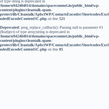
of type string is deprecated in
/home/u942484014/domains/spacecomnet.in/public_html/wp-
content/plugins/cleantalk-spam-
protect/lib/Cleantalk/ApbctWP/ContactsEncoder/Shortcodes/Excl
udedEncodeContentSC.php
on line
521
Deprecated
: preg_replace_callback(): Passing null to parameter #3
($subject) of type array|string is deprecated in
/home/u942484014/domains/spacecomnet.in/public_html/wp-
content/plugins/cleantalk-spam-
protect/lib/Cleantalk/ApbctWP/ContactsEncoder/Shortcodes/Excl
udedEncodeContentSC.php
on line
85