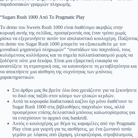
παραδοσιακών γραμμών πληρωμής.
“Sugars Rush 1000 Από Το Pragmatic Play
Το demo του Sweets Rush 1000 είναι διαθέσιμο ακριβώς στην
κορυφή αυτής της σελίδας, προσφέροντάς σας έναν τρόπο χωρίς
ρίσκο να εξερευνήσετε αυτόν τον απολαυστικό κουλοχέρη. Παίζοντας
το demo του Sugar Rush 1000 μπορείτε να εξοικειωθείτε με τον
μοναδικό μηχανισμό πληρωμών” “συστάδων του παιχνιδιού, τους
κυλιόμενους κυλίνδρους και τα σημεία πολλαπλασιασμού χωρίς να
ξοδέψετε ούτε μια δεκάρα. Είναι μια εξαιρετική ευκαιρία να
αναπτύξετε τη στρατηγική σας, να κατανοήσετε τη μεταβλητότητα και
να αποκτήσετε μια αίσθηση της συχνότητας των μπόνους
χαρακτηριστικών.
Στο άρθρο μας θα βρείτε όλα όσα χρειάζεστε για να ξεκινήσετε
το δικό σας ταξίδι στον κόσμο των γλυκών κερδών.
Αυτά τα κορυφαία διαδικτυακά καζίνο όχι μόνο διαθέτουν το
Sugar Rush 1000 στις βιβλιοθήκες παιχνιδιών τους, αλλά
προσφέρουν επίσης δελεαστικά μπόνους καλωσορίσματος για
να ενισχύσουν το αρχικό σας bankroll.
Αυτός ο κουλοχέρης με θέμα τις καραμέλες από την Pragmatic
Play είναι μια γιορτή για τις αισθήσεις, με ένα ζωντανό τοπίο
γεμάτο με λόφους από ζάχαρη, γλειφιτζούρια, στροβιλισμούς