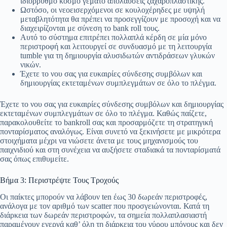
ιδιόρρυθμο κόσμο γεμάτο απολαύσεις ζαχαροπλαστικής.
Ωστόσο, οι νεοεισερχόμενοι σε κουλοχέρηδες με υψηλή
μεταβλητότητα θα πρέπει να προσεγγίζουν με προσοχή και να
διαχειρίζονται με σύνεση το bank roll τους.
Αυτό το σύστημα επιτρέπει πολλαπλά κέρδη σε μία μόνο
περιστροφή και λειτουργεί σε συνδυασμό με τη λειτουργία
tumble για τη δημιουργία αλυσιδωτών αντιδράσεων γλυκών
νικών.
Έχετε το νου σας για ευκαιρίες σύνδεσης συμβόλων και
δημιουργίας εκτεταμένων συμπλεγμάτων σε όλο το πλέγμα.
Έχετε το νου σας για ευκαιρίες σύνδεσης συμβόλων και δημιουργίας
εκτεταμένων συμπλεγμάτων σε όλο το πλέγμα. Καθώς παίζετε,
παρακολουθείτε το bankroll σας και προσαρμόζετε τη στρατηγική
πονταρίσματος αναλόγως. Είναι συνετό να ξεκινήσετε με μικρότερα
στοιχήματα μέχρι να νιώσετε άνετα με τους μηχανισμούς του
παιχνιδιού και στη συνέχεια να αυξήσετε σταδιακά τα πονταρίσματά
σας όπως επιθυμείτε.
Βήμα 3: Περιστρέψτε Τους Τροχούς
Οι παίκτες μπορούν να λάβουν ten έως 30 δωρεάν περιστροφές,
ανάλογα με τον αριθμό των scatter που προσγειώνονται. Κατά τη
διάρκεια των δωρεάν περιστροφών, τα σημεία πολλαπλασιαστή
παραμένουν ενεργά καθ’ όλη τη διάρκεια του γύρου μπόνους και δεν