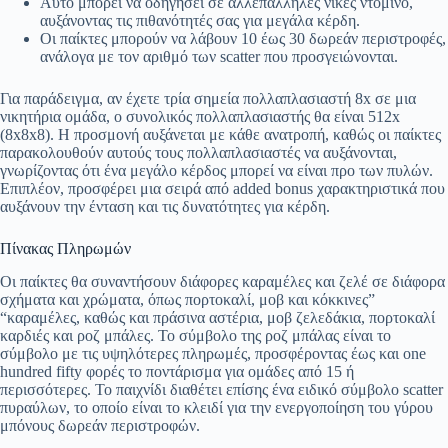
Αυτό μπορεί να οδηγήσει σε αλλεπάλληλες νίκες ντόμινο,
αυξάνοντας τις πιθανότητές σας για μεγάλα κέρδη.
Οι παίκτες μπορούν να λάβουν 10 έως 30 δωρεάν περιστροφές,
ανάλογα με τον αριθμό των scatter που προσγειώνονται.
Για παράδειγμα, αν έχετε τρία σημεία πολλαπλασιαστή 8x σε μια
νικητήρια ομάδα, ο συνολικός πολλαπλασιαστής θα είναι 512x
(8x8x8). Η προσμονή αυξάνεται με κάθε ανατροπή, καθώς οι παίκτες
παρακολουθούν αυτούς τους πολλαπλασιαστές να αυξάνονται,
γνωρίζοντας ότι ένα μεγάλο κέρδος μπορεί να είναι προ των πυλών.
Επιπλέον, προσφέρει μια σειρά από added bonus χαρακτηριστικά που
αυξάνουν την ένταση και τις δυνατότητες για κέρδη.
Πίνακας Πληρωμών
Οι παίκτες θα συναντήσουν διάφορες καραμέλες και ζελέ σε διάφορα
σχήματα και χρώματα, όπως πορτοκαλί, μοβ και κόκκινες”
“καραμέλες, καθώς και πράσινα αστέρια, μοβ ζελεδάκια, πορτοκαλί
καρδιές και ροζ μπάλες. Το σύμβολο της ροζ μπάλας είναι το
σύμβολο με τις υψηλότερες πληρωμές, προσφέροντας έως και one
hundred fifty φορές το ποντάρισμα για ομάδες από 15 ή
περισσότερες. Το παιχνίδι διαθέτει επίσης ένα ειδικό σύμβολο scatter
πυραύλων, το οποίο είναι το κλειδί για την ενεργοποίηση του γύρου
μπόνους δωρεάν περιστροφών.