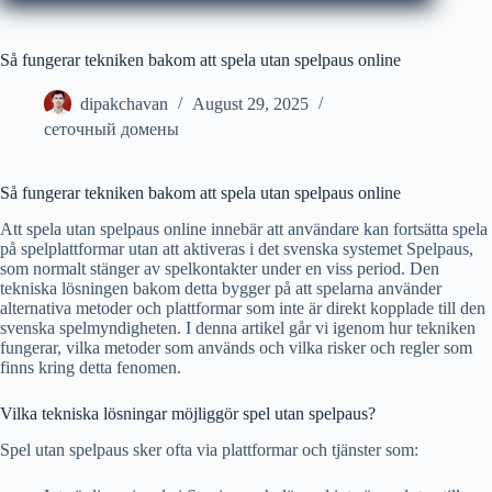
Så fungerar tekniken bakom att spela utan spelpaus online
dipakchavan
August 29, 2025
сеточный домены
Så fungerar tekniken bakom att spela utan spelpaus online
Att spela utan spelpaus online innebär att användare kan fortsätta spela
på spelplattformar utan att aktiveras i det svenska systemet Spelpaus,
som normalt stänger av spelkontakter under en viss period. Den
tekniska lösningen bakom detta bygger på att spelarna använder
alternativa metoder och plattformar som inte är direkt kopplade till den
svenska spelmyndigheten. I denna artikel går vi igenom hur tekniken
fungerar, vilka metoder som används och vilka risker och regler som
finns kring detta fenomen.
Vilka tekniska lösningar möjliggör spel utan spelpaus?
Spel utan spelpaus sker ofta via plattformar och tjänster som: