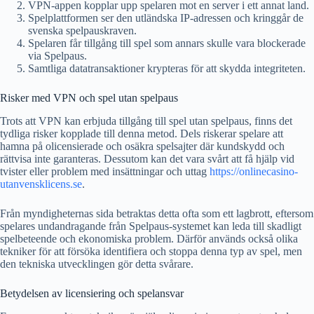
VPN-appen kopplar upp spelaren mot en server i ett annat land.
Spelplattformen ser den utländska IP-adressen och kringgår de
svenska spelpauskraven.
Spelaren får tillgång till spel som annars skulle vara blockerade
via Spelpaus.
Samtliga datatransaktioner krypteras för att skydda integriteten.
Risker med VPN och spel utan spelpaus
Trots att VPN kan erbjuda tillgång till spel utan spelpaus, finns det
tydliga risker kopplade till denna metod. Dels riskerar spelare att
hamna på olicensierade och osäkra spelsajter där kundskydd och
rättvisa inte garanteras. Dessutom kan det vara svårt att få hjälp vid
tvister eller problem med insättningar och uttag
https://onlinecasino-
utanvensklicens.se
.
Från myndigheternas sida betraktas detta ofta som ett lagbrott, eftersom
spelares undandragande från Spelpaus-systemet kan leda till skadligt
spelbeteende och ekonomiska problem. Därför används också olika
tekniker för att försöka identifiera och stoppa denna typ av spel, men
den tekniska utvecklingen gör detta svårare.
Betydelsen av licensiering och spelansvar