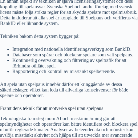
En annan aspekt av tekniken är själva licensieringssystemet och dess
koppling till spelansvar. Svenska Spel och andra företag med svensk
licens måste följa strikta regler för att skydda spelare mot spelmissbruk.
Detta inkluderar att alla spel är kopplade till Spelpaus och verifieras via
BankID eller liknande system.
Tekniken bakom detta system bygger på:
Integration med nationella identifieringsverktyg som BankID.
Databaser som spårar och blockerar spelare som valt spelpaus.
Kontinuerlig övervakning och filtrering av speltrafik för att
förhindra otillåtet spel.
Rapportering och kontroll av misstänkt spelbeteende.
Att spela utan spelpaus innebär därför ett kringgående av dessa
säkerhetslager, vilket kan leda till allvarliga konsekvenser för både
spelare och operatörer.
Framtidens teknik för att motverka spel utan spelpaus
Teknologiska framsteg inom AI och maskininlärning gör att
spelmyndigheter och operatörer kan bättre identifiera och blockera spel
utanför reglerade kanaler. Analyser av beteendedata och mönster kan
avslöja misstänkt aktivitet och hjälpa till att utveckla mer avancerade