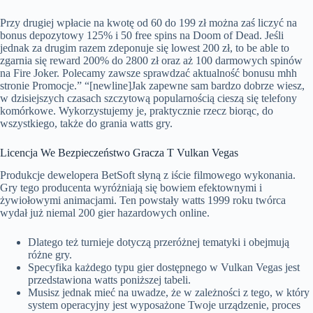
Przy drugiej wpłacie na kwotę od 60 do 199 zł można zaś liczyć na
bonus depozytowy 125% i 50 free spins na Doom of Dead. Jeśli
jednak za drugim razem zdeponuje się lowest 200 zł, to be able to
zgarnia się reward 200% do 2800 zł oraz aż 100 darmowych spinów
na Fire Joker. Polecamy zawsze sprawdzać aktualność bonusu mhh
stronie Promocje.” “[newline]Jak zapewne sam bardzo dobrze wiesz,
w dzisiejszych czasach szczytową popularnością cieszą się telefony
komórkowe. Wykorzystujemy je, praktycznie rzecz biorąc, do
wszystkiego, także do grania watts gry.
Licencja We Bezpieczeństwo Gracza T Vulkan Vegas
Produkcje dewelopera BetSoft słyną z iście filmowego wykonania.
Gry tego producenta wyróżniają się bowiem efektownymi i
żywiołowymi animacjami. Ten powstały watts 1999 roku twórca
wydał już niemal 200 gier hazardowych online.
Dlatego też turnieje dotyczą przeróżnej tematyki i obejmują
różne gry.
Specyfika każdego typu gier dostępnego w Vulkan Vegas jest
przedstawiona watts poniższej tabeli.
Musisz jednak mieć na uwadze, że w zależności z tego, w który
system operacyjny jest wyposażone Twoje urządzenie, proces