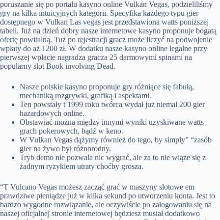
poruszanie się po portalu kasyno online Vulkan Vegas, podzieliliśmy
gry na kilka intuicyjnych kategorii. Specyfika każdego typu gier
dostępnego w Vulkan Las vegas jest przedstawiona watts poniższej
tabeli. Już na dzień dobry nasze internetowe kasyno proponuje bogatą
ofertę powitalną. Tuż po rejestracji gracz może liczyć na podwojenie
wpłaty do aż 1200 zł. W dodatku nasze kasyno online legalne przy
pierwszej wpłacie nagradza gracza 25 darmowymi spinami na
popularny slot Book involving Dead.
Nasze polskie kasyno proponuje gry różniące się fabułą,
mechaniką rozgrywki, grafiką i aspektami.
Ten powstały t 1999 roku twórca wydał już niemal 200 gier
hazardowych online.
Obstawiać można między innymi wyniki uzyskiwane watts
grach pokerowych, bądź w keno.
W Vulkan Vegas dążymy również do tego, by simply” “zasób
gier na żywo był różnorodny.
Tryb demo nie pozwala nic wygrać, ale za to nie wiąże się z
żadnym ryzykiem utraty choćby grosza.
“T Vulcano Vegas możesz zacząć grać w maszyny slotowe em
prawdziwe pieniądze już w kilka sekund po utworzeniu konta. Jest to
bardzo wygodne rozwiązanie, ale oczywiście po zalogowaniu się na
naszej oficjalnej stronie internetowej będziesz musiał dodatkowo