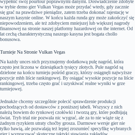
wypełnić swój pourtour poprawnymi danymi. Doświadczenie zdobyte
w trybie demo gier Vulkan Vegas może przydać wtedy, gdy zacznie
się grać na prawdziwe pieniądze, zatem trzeba dokonać rajestację w
naszym kasynie online. W końcu każda runda gry może zakończyć się
niepowodzeniem, ale też zdobyciem mniejszej lub większej nagrody
finansowej na stronie naszej platformy hazardowej on the internet. Od
lat cechą charakterystyczną naszego kasyna jest bogata chollo
bonusowa.
Turnieje Na Stronie Vulkan Vegas
Na każdy unces nich przyznajemy dodatkową pulę nagród, która
często jest liczona w dziesiątkach tysięcy złotych. Pule nagród są
dzielone na końcu turnieju pośród graczy, którzy osiągnęli najwyższe
pozycje mhh liście rankingowej. By osiągać wysokie pozycje na liście
rankingowej, trzeba często grać i uzyskiwać realne wyniki w grze
turniejowej.
Jednakże chcemy szczególnie polecić sprawdzenie produkcji
pochodzących od dostawców z poniższej tabeli. Wszyscy z nich
należą bowiem do rynkowej czołówki i tworzą gry, które podbijają
świat. Tryb trial nie pozwala nic wygrać, ale za to nie wiąże się z
żadnym ryzykiem utraty choćby grosza. Darmowe wersje gier nie
tylko bawią, ale pozwalają też lepiej zrozumieć specyfikę wybranych
gier i wypracować skuteczne taktyki stawiania zakładów.