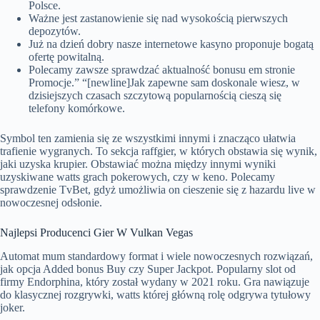
Polsce.
Ważne jest zastanowienie się nad wysokością pierwszych
depozytów.
Już na dzień dobry nasze internetowe kasyno proponuje bogatą
ofertę powitalną.
Polecamy zawsze sprawdzać aktualność bonusu em stronie
Promocje.” “[newline]Jak zapewne sam doskonale wiesz, w
dzisiejszych czasach szczytową popularnością cieszą się
telefony komórkowe.
Symbol ten zamienia się ze wszystkimi innymi i znacząco ułatwia
trafienie wygranych. To sekcja raffgier, w których obstawia się wynik,
jaki uzyska krupier. Obstawiać można między innymi wyniki
uzyskiwane watts grach pokerowych, czy w keno. Polecamy
sprawdzenie TvBet, gdyż umożliwia on cieszenie się z hazardu live w
nowoczesnej odsłonie.
Najlepsi Producenci Gier W Vulkan Vegas
Automat mum standardowy format i wiele nowoczesnych rozwiązań,
jak opcja Added bonus Buy czy Super Jackpot. Popularny slot od
firmy Endorphina, który został wydany w 2021 roku. Gra nawiązuje
do klasycznej rozgrywki, watts której główną rolę odgrywa tytułowy
joker.