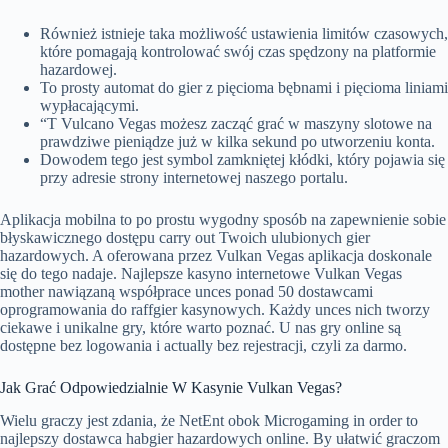
Również istnieje taka możliwość ustawienia limitów czasowych,
które pomagają kontrolować swój czas spędzony na platformie
hazardowej.
To prosty automat do gier z pięcioma bębnami i pięcioma liniami
wypłacającymi.
“T Vulcano Vegas możesz zacząć grać w maszyny slotowe na
prawdziwe pieniądze już w kilka sekund po utworzeniu konta.
Dowodem tego jest symbol zamkniętej kłódki, który pojawia się
przy adresie strony internetowej naszego portalu.
Aplikacja mobilna to po prostu wygodny sposób na zapewnienie sobie
błyskawicznego dostępu carry out Twoich ulubionych gier
hazardowych. A oferowana przez Vulkan Vegas aplikacja doskonale
się do tego nadaje. Najlepsze kasyno internetowe Vulkan Vegas
mother nawiązaną współprace unces ponad 50 dostawcami
oprogramowania do raffgier kasynowych. Każdy unces nich tworzy
ciekawe i unikalne gry, które warto poznać. U nas gry online są
dostępne bez logowania i actually bez rejestracji, czyli za darmo.
Jak Grać Odpowiedzialnie W Kasynie Vulkan Vegas?
Wielu graczy jest zdania, że NetEnt obok Microgaming in order to
najlepszy dostawca habgier hazardowych online. By ułatwić graczom