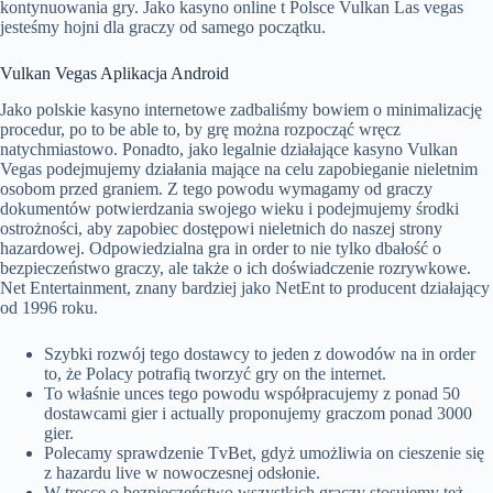
kontynuowania gry. Jako kasyno online t Polsce Vulkan Las vegas
jesteśmy hojni dla graczy od samego początku.
Vulkan Vegas Aplikacja Android
Jako polskie kasyno internetowe zadbaliśmy bowiem o minimalizację
procedur, po to be able to, by grę można rozpocząć wręcz
natychmiastowo. Ponadto, jako legalnie działające kasyno Vulkan
Vegas podejmujemy działania mające na celu zapobieganie nieletnim
osobom przed graniem. Z tego powodu wymagamy od graczy
dokumentów potwierdzania swojego wieku i podejmujemy środki
ostrożności, aby zapobiec dostępowi nieletnich do naszej strony
hazardowej. Odpowiedzialna gra in order to nie tylko dbałość o
bezpieczeństwo graczy, ale także o ich doświadczenie rozrywkowe.
Net Entertainment, znany bardziej jako NetEnt to producent działający
od 1996 roku.
Szybki rozwój tego dostawcy to jeden z dowodów na in order
to, że Polacy potrafią tworzyć gry on the internet.
To właśnie unces tego powodu współpracujemy z ponad 50
dostawcami gier i actually proponujemy graczom ponad 3000
gier.
Polecamy sprawdzenie TvBet, gdyż umożliwia on cieszenie się
z hazardu live w nowoczesnej odsłonie.
W trosce o bezpieczeństwo wszystkich graczy stosujemy też