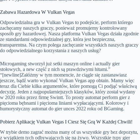
Zabawa Hazardowa W Vulkan Vegas
Odpowiedzialna gra w Vulkan Vegas to podejście, perform którego
zachęcamy naszych graczy, ponieważ promujemy kontrolowany
sposób gry hazardowej. Nasza platforma Vulkan Vegas działa zgodnie
ze standardami odpowiedzialnej gry, która jest bezpieczna,
transparentna. Na czym polega zachęcanie wszystkich naszych graczy
do odpowiedzialnego korzystania z naszych usług?
Microgaming stworzył już setki maszyn online i actually gier
stołowych, a new część z nich są prawdziwymi hitami.”
“[newline]Załóżmy w tym momencie, że ciągle się zastanawiasz
jeszcze, bądź warto wykonać Vulkan Vegas app obtain. Mamy więc
teraz dla Ciebie kilka argumentów, które pomogą Ci podjąć właściwą
decyzję. Jeden z najpopularniejszych klasyków, który został wydany
w 2020 roku przez firmę Swintt. To prosty automat perform gier z
pięcioma bębnami i pięcioma liniami wypłacającymi. Kolorowy i
humorystyczny automat do gier unces 2022 roku od BGaming.
Pobierz Aplikację Vulkan Vegas I Ciesz Się Grą W Każdej Chwili!
W trybie demo zagrać można many of us wszystkie gry bez depozytu,
z wyjątkiem tych odbywających się na żywo. Wszystkie typy gier