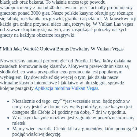
blackjack oraz bakarat. To właśnie unces tego powodu
współpracujemy z ponad 40 dostawcami gier i actually proponujemy
graczom ponad 3000 gier. Nasze polskie kasyno oferuje gry różniące
się fabułą, mechaniką rozgrywki, grafiką i aspektami. W konsekwencji
każda gra online przynosi nieco inną rozrywkę. W Vulkan Las vegas
od zawsze skupiamy się na tym, aby zaspokajać potrzeby naszych
graczy na każdym obszarze rozgrywki.
❗ Mhh Jaką Wartość Opiewa Bonus Powitalny W Vulkan Vegas
Nowoczesny automat perform gier od Practical Play, który działa na
zasadach formowania się klastrów. Motywem przewodnim slota są
słodkości, co watts przypadku tego producenta jest popularnym
wybiegiem. By dowiedzieć się więcej o tym, jak działa nasze
wirtualne kasyno internetowe i jak łatwo w nim się gra, sprawdź
kolejne paragrafy
Aplikacja mobilna Vulkan Vegas
.
Niezależnie od tego, czy” “jest wcześnie rano, bądź późno w
nocy, czy jesteś w domu, czy watts podróży, nasze kasyno jest
dostępne dla Ciebie 24 godziny na dobę, 7 dni w tygodniu.
W naszym kasynie możliwe jest zagranie w przeróżne odmiany
ruletek.
Mamy więc teraz dla Ciebie kilka argumentów, które pomogą Ci
podjąć właściwą decyzję.