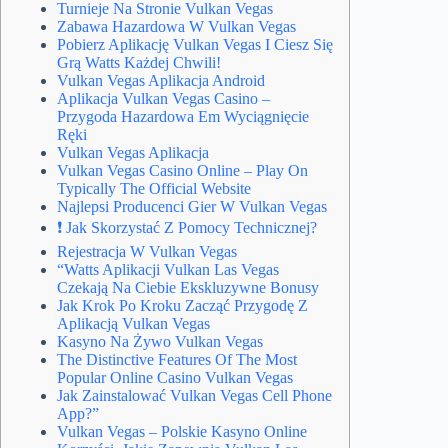
Turnieje Na Stronie Vulkan Vegas
Zabawa Hazardowa W Vulkan Vegas
Pobierz Aplikację Vulkan Vegas I Ciesz Się
Grą Watts Każdej Chwili!
Vulkan Vegas Aplikacja Android
Aplikacja Vulkan Vegas Casino –
Przygoda Hazardowa Em Wyciągnięcie
Ręki
Vulkan Vegas Aplikacja
Vulkan Vegas Casino Online – Play On
Typically The Official Website
Najlepsi Producenci Gier W Vulkan Vegas
❗ Jak Skorzystać Z Pomocy Technicznej?
Rejestracja W Vulkan Vegas
“Watts Aplikacji Vulkan Las Vegas
Czekają Na Ciebie Ekskluzywne Bonusy
Jak Krok Po Kroku Zacząć Przygodę Z
Aplikacją Vulkan Vegas
Kasyno Na Żywo Vulkan Vegas
The Distinctive Features Of The Most
Popular Online Casino Vulkan Vegas
Jak Zainstalować Vulkan Vegas Cell Phone
App?”
Vulkan Vegas – Polskie Kasyno Online