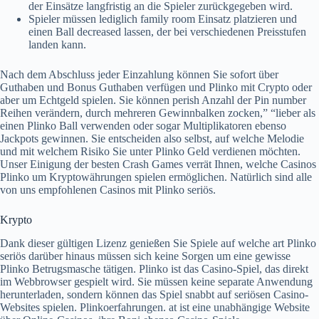
der Einsätze langfristig an die Spieler zurückgegeben wird.
Spieler müssen lediglich family room Einsatz platzieren und
einen Ball decreased lassen, der bei verschiedenen Preisstufen
landen kann.
Nach dem Abschluss jeder Einzahlung können Sie sofort über
Guthaben und Bonus Guthaben verfügen und Plinko mit Crypto oder
aber um Echtgeld spielen. Sie können perish Anzahl der Pin number
Reihen verändern, durch mehreren Gewinnbalken zocken,” “lieber als
einen Plinko Ball verwenden oder sogar Multiplikatoren ebenso
Jackpots gewinnen. Sie entscheiden also selbst, auf welche Melodie
und mit welchem Risiko Sie unter Plinko Geld verdienen möchten.
Unser Einigung der besten Crash Games verrät Ihnen, welche Casinos
Plinko um Kryptowährungen spielen ermöglichen. Natürlich sind alle
von uns empfohlenen Casinos mit Plinko seriös.
Krypto
Dank dieser gültigen Lizenz genießen Sie Spiele auf welche art Plinko
seriös darüber hinaus müssen sich keine Sorgen um eine gewisse
Plinko Betrugsmasche tätigen. Plinko ist das Casino-Spiel, das direkt
im Webbrowser gespielt wird. Sie müssen keine separate Anwendung
herunterladen, sondern können das Spiel snabbt auf seriösen Casino-
Websites spielen. Plinkoerfahrungen. at ist eine unabhängige Website