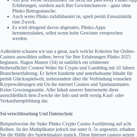
Erfahrungen, sondern auch Ihre Gewinnchancen – ganz ohne
Plinko Betrugsmasche.
Auch wenn Plinko zufallsbasiert ist, spielt perish Einsatztaktik
eine Zweck.
Es wird dringend davon abgeraten, Plinko-Apps
herunterzuladen, selbst wenn hohe Gewinne versprochen
werden.
Außerdem schauen wir uns a great, nach welche Kriterien Sie Online-
Casinos auswählen sollten, bevor Sie Ihre Erfahrungen Plinko 2025
beginnen. Hagen Maurer (34) ist natürlich ein erfahrener
freiberuflicher Content Writer für Crypto und Gambling mit 10 Jahren
Branchenerfahrung. Er liefert fundierte und unterhaltsame Inhalte für
perish Glücksspielwelt, insbesondere über die Verbindung vonseiten
Kryptowährungen mit On the internet Casinos und Spielautomaten.
Keine Gewinngarantie. Aller Inhalt unserer Internetseite dient
ausschließlich dem Zwecke der Info und stellt wenig Kauf- oder
Verkaufsempfehlung dar.
Ssl-verschlüsselung Und Datenschutz
Beispielsweise die Stake Plinko Crypto Casino Ausführung auf acht
Reihen. Ist der Multiplikator jedoch nur unter 0, 5x angesetzt, erhalten
Sie die Hälfte des Spieleinsatzes zurück. Diese Internet casinos setzen