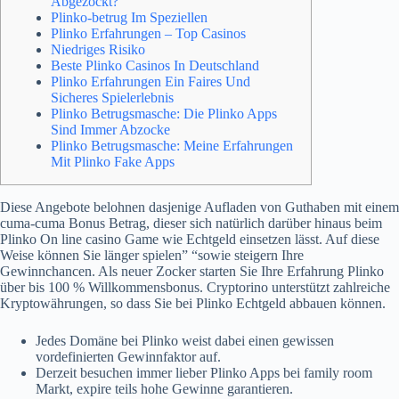
Abgezockt?
Plinko-betrug Im Speziellen
Plinko Erfahrungen – Top Casinos
Niedriges Risiko
Beste Plinko Casinos In Deutschland
Plinko Erfahrungen Ein Faires Und
Sicheres Spielerlebnis
Plinko Betrugsmasche: Die Plinko Apps
Sind Immer Abzocke
Plinko Betrugsmasche: Meine Erfahrungen
Mit Plinko Fake Apps
Diese Angebote belohnen dasjenige Aufladen von Guthaben mit einem
cuma-cuma Bonus Betrag, dieser sich natürlich darüber hinaus beim
Plinko On line casino Game wie Echtgeld einsetzen lässt. Auf diese
Weise können Sie länger spielen” “sowie steigern Ihre
Gewinnchancen. Als neuer Zocker starten Sie Ihre Erfahrung Plinko
über bis 100 % Willkommensbonus. Cryptorino unterstützt zahlreiche
Kryptowährungen, so dass Sie bei Plinko Echtgeld abbauen können.
Jedes Domäne bei Plinko weist dabei einen gewissen
vordefinierten Gewinnfaktor auf.
Derzeit besuchen immer lieber Plinko Apps bei family room
Markt, expire teils hohe Gewinne garantieren.