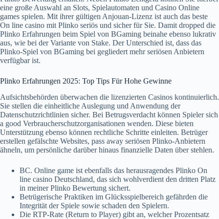
eine große Auswahl an Slots, Spielautomaten und Casino Online
games spielen. Mit ihrer gültigen Anjouan-Lizenz ist auch das beste
On line casino mit Plinko seriös und sicher für Sie. Damit dropped die
Plinko Erfahrungen beim Spiel von BGaming beinahe ebenso lukrativ
aus, wie bei der Variante von Stake. Der Unterschied ist, dass das
Plinko-Spiel von BGaming bei gegliedert mehr seriösen Anbietern
verfügbar ist.
Plinko Erfahrungen 2025: Top Tips Für Hohe Gewinne
Aufsichtsbehörden überwachen die lizenzierten Casinos kontinuierlich.
Sie stellen die einheitliche Auslegung und Anwendung der
Datenschutzrichtlinien sicher. Bei Betrugsverdacht können Spieler sich
a good Verbraucherschutzorganisationen wenden. Diese bieten
Unterstützung ebenso können rechtliche Schritte einleiten. Betrüger
erstellen gefälschte Websites, pass away seriösen Plinko-Anbietern
ähneln, um persönliche darüber hinaus finanzielle Daten über stehlen.
BC. Online game ist ebenfalls das herausragendes Plinko On
line casino Deutschland, das sich wohlverdient den dritten Platz
in meiner Plinko Bewertung sichert.
Betrügerische Praktiken im Glücksspielbereich gefährden die
Integrität der Spiele sowie schaden den Spielern.
Die RTP-Rate (Return to Player) gibt an, welcher Prozentsatz