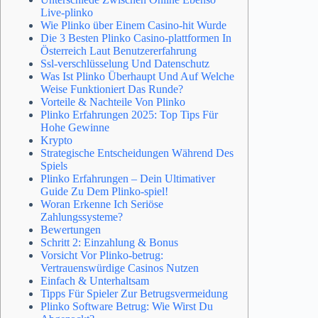
Live-plinko
Wie Plinko über Einem Casino-hit Wurde
Die 3 Besten Plinko Casino-plattformen In
Österreich Laut Benutzererfahrung
Ssl-verschlüsselung Und Datenschutz
Was Ist Plinko Überhaupt Und Auf Welche
Weise Funktioniert Das Runde?
Vorteile & Nachteile Von Plinko
Plinko Erfahrungen 2025: Top Tips Für
Hohe Gewinne
Krypto
Strategische Entscheidungen Während Des
Spiels
Plinko Erfahrungen – Dein Ultimativer
Guide Zu Dem Plinko-spiel!
Woran Erkenne Ich Seriöse
Zahlungssysteme?
Bewertungen
Schritt 2: Einzahlung & Bonus
Vorsicht Vor Plinko-betrug:
Vertrauenswürdige Casinos Nutzen
Einfach & Unterhaltsam
Tipps Für Spieler Zur Betrugsvermeidung
Plinko Software Betrug: Wie Wirst Du