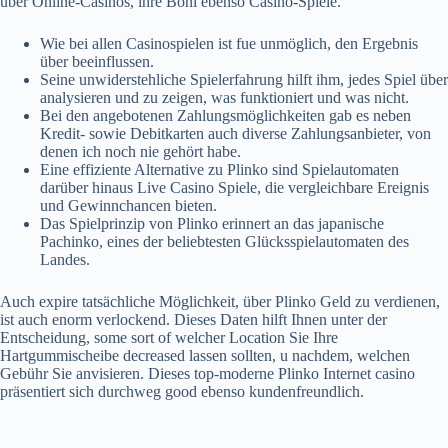
über Online-Casinos, ihre Boni ebenso Casino-Spiele.
Wie bei allen Casinospielen ist fue unmöglich, den Ergebnis
über beeinflussen.
Seine unwiderstehliche Spielerfahrung hilft ihm, jedes Spiel über
analysieren und zu zeigen, was funktioniert und was nicht.
Bei den angebotenen Zahlungsmöglichkeiten gab es neben
Kredit- sowie Debitkarten auch diverse Zahlungsanbieter, von
denen ich noch nie gehört habe.
Eine effiziente Alternative zu Plinko sind Spielautomaten
darüber hinaus Live Casino Spiele, die vergleichbare Ereignis
und Gewinnchancen bieten.
Das Spielprinzip von Plinko erinnert an das japanische
Pachinko, eines der beliebtesten Glücksspielautomaten des
Landes.
Auch expire tatsächliche Möglichkeit, über Plinko Geld zu verdienen,
ist auch enorm verlockend. Dieses Daten hilft Ihnen unter der
Entscheidung, some sort of welcher Location Sie Ihre
Hartgummischeibe decreased lassen sollten, u nachdem, welchen
Gebühr Sie anvisieren. Dieses top-moderne Plinko Internet casino
präsentiert sich durchweg good ebenso kundenfreundlich.