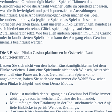
verbundenen Gewinnmöglichkeiten. Spieler” “können das
Risikoniveau sowie die Anzahl welcher Stifte im Spielfeld anpassen,
was die Schwierigkeit und perish potenziellen Auszahlungen
beeinflusst. Diese Anpassungsmöglichkeiten machen das Spiel
besonders attraktiv, da jeglicher Spieler das Spiel nach seinen
Vorlieben gestalten kann. Laut unseren Plinko Erfahrungen, handelt es
sich hierbei um ein reines Glücksspiel, dasjenige auf einen
Zufallsgenerator setzt. Wie bei allen anderen Spielen im Online Casino
oder in landbasierten Spielbanken kann der Ausgang eines Gewinns
niemals beeinflusst werden.
Die 3 Besten Plinko Casino-plattformen In Österreich Laut
Benutzererfahrung
Lassen Sie sich nicht von den hohen Einsatzmöglichkeiten bei dem
Plinko verleiten. Läuft eine Spielrunde nicht nach Wunsch, bietet sich
eventuell eine Pause an. Ist das Geld auf ihrem Spielerkonto
angekommen, haben Sie nach wie vor immer die Wahl” “zwischen
dem Plinko Echtgeld- und dem Demo-Modus.
Dabei ist natürlich der Ausgang eins Gewinns bei Plinko immer
abhängig davon, in welchem Domäne der Ball landet.
Mit umfangreicher Erfahrung in der Industriebranche bietet Anja
tiefe Einblicke in perish Welt des iGamings.
Auf jene Weise beeinflussen Sie nicht nur pass away Plinko App