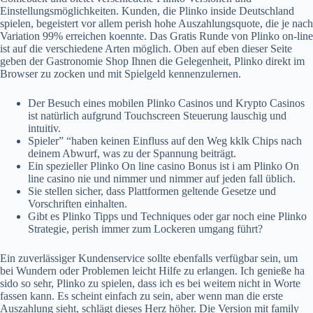
Einstellungsmöglichkeiten. Kunden, die Plinko inside Deutschland
spielen, begeistert vor allem perish hohe Auszahlungsquote, die je nach
Variation 99% erreichen koennte. Das Gratis Runde von Plinko on-line
ist auf die verschiedene Arten möglich. Oben auf eben dieser Seite
geben der Gastronomie Shop Ihnen die Gelegenheit, Plinko direkt im
Browser zu zocken und mit Spielgeld kennenzulernen.
Der Besuch eines mobilen Plinko Casinos und Krypto Casinos
ist natürlich aufgrund Touchscreen Steuerung lauschig und
intuitiv.
Spieler” “haben keinen Einfluss auf den Weg kklk Chips nach
deinem Abwurf, was zu der Spannung beiträgt.
Ein spezieller Plinko On line casino Bonus ist i am Plinko On
line casino nie und nimmer und nimmer auf jeden fall üblich.
Sie stellen sicher, dass Plattformen geltende Gesetze und
Vorschriften einhalten.
Gibt es Plinko Tipps und Techniques oder gar noch eine Plinko
Strategie, perish immer zum Lockeren umgang führt?
Ein zuverlässiger Kundenservice sollte ebenfalls verfügbar sein, um
bei Wundern oder Problemen leicht Hilfe zu erlangen. Ich genieße ha
sido so sehr, Plinko zu spielen, dass ich es bei weitem nicht in Worte
fassen kann. Es scheint einfach zu sein, aber wenn man die erste
Auszahlung sieht, schlägt dieses Herz höher. Die Version mit family