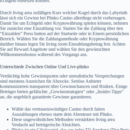
Echtgeld einsetzen können.
Durch living area zufälligen Kurs welcher Kugel durch das Labyrinth
lässt sich ein Gewinn bei Plinko Casino allerdings nicht vorhersagen.
Damit Sie um Echtgeld oder Kryptowährung spielen können, nehmen
Sie zunächst eine Einzahlung vor. Starten Sie die Zahlung über den
“Einzahlen” Press button auf der Startseite oder in Einem persönlichen
Bereich. Wählen Sie die Zahlungsmethode oder Kryptowährung
darüber hinaus legen Sie living room Einzahlungsbetrag fest. Achten
Sie auf Reward Angebote und wählen Sie den gewünschten
Willkommensbonus während des Vorgangs aus.
Unterschiede Zwischen Online Und Live-plinko
Verdächtig hohe Gewinnquoten oder unrealistische Versprechungen
sind meistens Anzeichen für Abzocke. Seriöse Anbieter
kommunizieren transparent über Gewinnchancen und Risiken. Einige
Betrüger bieten gefälschte „Gewinnstrategien“ oder „Insider-Tipps“
an, die angeblich garantierte Gewinne garantieren.
Wähle das vertrauenswürdiges Casino durch fairen
Auszahlungen ebenso starte dein Abenteuer mit Plinko.
Diese ungewöhnlichen Methoden verstärkten living area
Verdacht auf betrügerische Absichten.
Plinko ist ein Glücksspiel, das aus jeder TV-Sendung “Der Preis