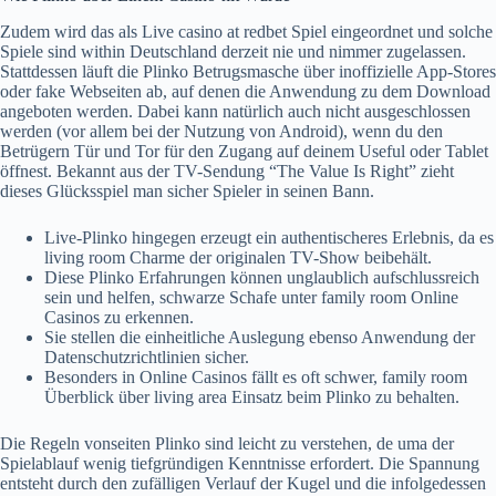
Zudem wird das als Live casino at redbet Spiel eingeordnet und solche
Spiele sind within Deutschland derzeit nie und nimmer zugelassen.
Stattdessen läuft die Plinko Betrugsmasche über inoffizielle App-Stores
oder fake Webseiten ab, auf denen die Anwendung zu dem Download
angeboten werden. Dabei kann natürlich auch nicht ausgeschlossen
werden (vor allem bei der Nutzung von Android), wenn du den
Betrügern Tür und Tor für den Zugang auf deinem Useful oder Tablet
öffnest. Bekannt aus der TV-Sendung “The Value Is Right” zieht
dieses Glücksspiel man sicher Spieler in seinen Bann.
Live-Plinko hingegen erzeugt ein authentischeres Erlebnis, da es
living room Charme der originalen TV-Show beibehält.
Diese Plinko Erfahrungen können unglaublich aufschlussreich
sein und helfen, schwarze Schafe unter family room Online
Casinos zu erkennen.
Sie stellen die einheitliche Auslegung ebenso Anwendung der
Datenschutzrichtlinien sicher.
Besonders in Online Casinos fällt es oft schwer, family room
Überblick über living area Einsatz beim Plinko zu behalten.
Die Regeln vonseiten Plinko sind leicht zu verstehen, de uma der
Spielablauf wenig tiefgründigen Kenntnisse erfordert. Die Spannung
entsteht durch den zufälligen Verlauf der Kugel und die infolgedessen