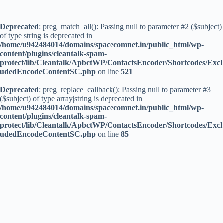
Deprecated
: preg_match_all(): Passing null to parameter #2 ($subject)
of type string is deprecated in
/home/u942484014/domains/spacecomnet.in/public_html/wp-
content/plugins/cleantalk-spam-
protect/lib/Cleantalk/ApbctWP/ContactsEncoder/Shortcodes/Excl
udedEncodeContentSC.php
on line
521
Deprecated
: preg_replace_callback(): Passing null to parameter #3
($subject) of type array|string is deprecated in
/home/u942484014/domains/spacecomnet.in/public_html/wp-
content/plugins/cleantalk-spam-
protect/lib/Cleantalk/ApbctWP/ContactsEncoder/Shortcodes/Excl
udedEncodeContentSC.php
on line
85