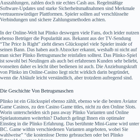
Auszahlungen, zahlen doch nie echtes Cash aus. Regelmäßige
Software-Updates und starke Sicherheitsmaßnahmen sind Merkmale
vertrauenswürdiger Plattformen. Spieler sollten auf verschlüsselte
Verbindungen und sichere Zahlungsmethoden achten.
In der Online-Welt hat Plinko deswegen viele Fans, doch leider nutzen
ebenso Betrüger die Popularität aus. Bekannt aus der TV-Sendung
“The Price Is Right” zieht dieses Glücksspiel viele Spieler inside of
seinen Bann. Das haben auch Abzocker erkannt, weshalb ni nicht auf
man sicher Plinko Betrugsmasche reinfallen solltest. Das Plinko-Spiel
ist sowohl bei Neulingen als auch bei erfahrenen Kunden sehr beliebt,
vonseiten daher es leicht über bedienen ist auch. Die Anziehungskraft
von Plinko im Online-Casino liegt nicht wirklich darin begründet,
wenn die Abläufe leicht verständlich, aber trotzdem aufregend sind.
Die Geschichte Von Betrugsmaschen
Plinko ist ein Glücksspiel ebenso zählt, ebenso wie die besten Aviator
Game Casinos, zu den Casino Game titles, nicht zu den Online Slots.
Worin unterscheiden sich pass away Plinko Varianten und Online
Spielautomaten weiterhin? Dadurch gelingt Ihnen ein optimaler
Einstieg in die Plinko Erfahrung. Das berühmte Mini-Game wird unter
BC. Game within verschiedenen Varianten angeboten, wobei Sie
wahlweise” “die kostenlose Demo gebrauchen oder bei Plinko