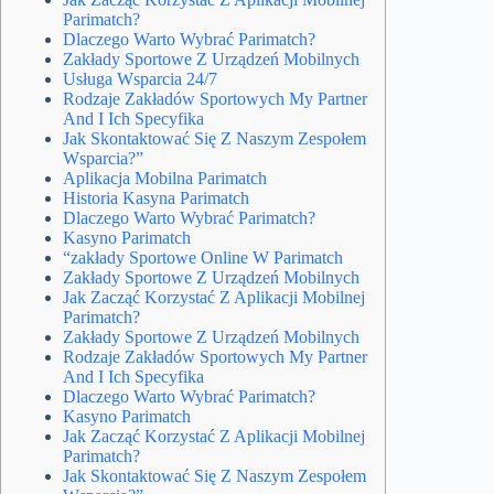
Parimatch?
Dlaczego Warto Wybrać Parimatch?
Zakłady Sportowe Z Urządzeń Mobilnych
Usługa Wsparcia 24/7
Rodzaje Zakładów Sportowych My Partner
And I Ich Specyfika
Jak Skontaktować Się Z Naszym Zespołem
Wsparcia?”
Aplikacja Mobilna Parimatch
Historia Kasyna Parimatch
Dlaczego Warto Wybrać Parimatch?
Kasyno Parimatch
“zakłady Sportowe Online W Parimatch
Zakłady Sportowe Z Urządzeń Mobilnych
Jak Zacząć Korzystać Z Aplikacji Mobilnej
Parimatch?
Zakłady Sportowe Z Urządzeń Mobilnych
Rodzaje Zakładów Sportowych My Partner
And I Ich Specyfika
Dlaczego Warto Wybrać Parimatch?
Kasyno Parimatch
Jak Zacząć Korzystać Z Aplikacji Mobilnej
Parimatch?
Jak Skontaktować Się Z Naszym Zespołem