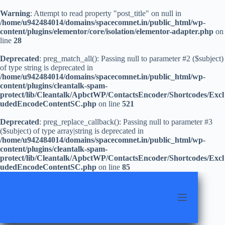
Warning
: Attempt to read property "post_title" on null in
/home/u942484014/domains/spacecomnet.in/public_html/wp-
content/plugins/elementor/core/isolation/elementor-adapter.php
on
line
28
Deprecated
: preg_match_all(): Passing null to parameter #2 ($subject)
of type string is deprecated in
/home/u942484014/domains/spacecomnet.in/public_html/wp-
content/plugins/cleantalk-spam-
protect/lib/Cleantalk/ApbctWP/ContactsEncoder/Shortcodes/Excl
udedEncodeContentSC.php
on line
521
Deprecated
: preg_replace_callback(): Passing null to parameter #3
($subject) of type array|string is deprecated in
/home/u942484014/domains/spacecomnet.in/public_html/wp-
content/plugins/cleantalk-spam-
protect/lib/Cleantalk/ApbctWP/ContactsEncoder/Shortcodes/Excl
udedEncodeContentSC.php
on line
85
Skip
to
content