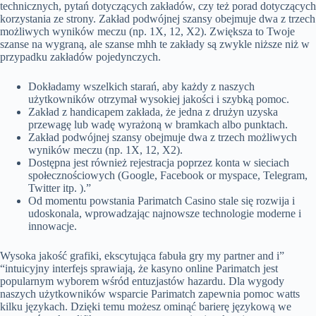
technicznych, pytań dotyczących zakładów, czy też porad dotyczących
korzystania ze strony. Zakład podwójnej szansy obejmuje dwa z trzech
możliwych wyników meczu (np. 1X, 12, X2). Zwiększa to Twoje
szanse na wygraną, ale szanse mhh te zakłady są zwykle niższe niż w
przypadku zakładów pojedynczych.
Dokładamy wszelkich starań, aby każdy z naszych
użytkowników otrzymał wysokiej jakości i szybką pomoc.
Zakład z handicapem zakłada, że jedna z drużyn uzyska
przewagę lub wadę wyrażoną w bramkach albo punktach.
Zakład podwójnej szansy obejmuje dwa z trzech możliwych
wyników meczu (np. 1X, 12, X2).
Dostępna jest również rejestracja poprzez konta w sieciach
społecznościowych (Google, Facebook or myspace, Telegram,
Twitter itp. ).”
Od momentu powstania Parimatch Casino stale się rozwija i
udoskonala, wprowadzając najnowsze technologie moderne i
innowacje.
Wysoka jakość grafiki, ekscytująca fabuła gry my partner and i”
“intuicyjny interfejs sprawiają, że kasyno online Parimatch jest
popularnym wyborem wśród entuzjastów hazardu. Dla wygody
naszych użytkowników wsparcie Parimatch zapewnia pomoc watts
kilku językach. Dzięki temu możesz ominąć barierę językową we