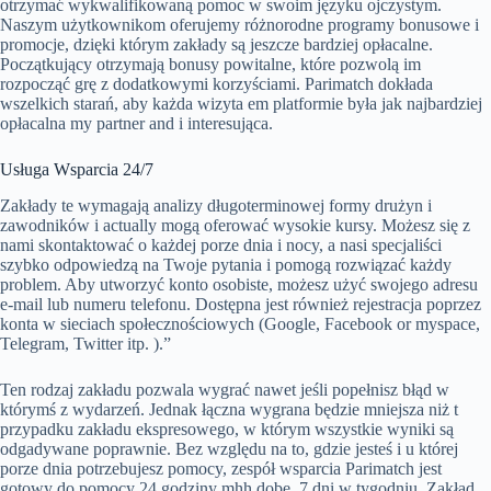
otrzymać wykwalifikowaną pomoc w swoim języku ojczystym.
Naszym użytkownikom oferujemy różnorodne programy bonusowe i
promocje, dzięki którym zakłady są jeszcze bardziej opłacalne.
Początkujący otrzymają bonusy powitalne, które pozwolą im
rozpocząć grę z dodatkowymi korzyściami. Parimatch dokłada
wszelkich starań, aby każda wizyta em platformie była jak najbardziej
opłacalna my partner and i interesująca.
Usługa Wsparcia 24/7
Zakłady te wymagają analizy długoterminowej formy drużyn i
zawodników i actually mogą oferować wysokie kursy. Możesz się z
nami skontaktować o każdej porze dnia i nocy, a nasi specjaliści
szybko odpowiedzą na Twoje pytania i pomogą rozwiązać każdy
problem. Aby utworzyć konto osobiste, możesz użyć swojego adresu
e-mail lub numeru telefonu. Dostępna jest również rejestracja poprzez
konta w sieciach społecznościowych (Google, Facebook or myspace,
Telegram, Twitter itp. ).”
Ten rodzaj zakładu pozwala wygrać nawet jeśli popełnisz błąd w
którymś z wydarzeń. Jednak łączna wygrana będzie mniejsza niż t
przypadku zakładu ekspresowego, w którym wszystkie wyniki są
odgadywane poprawnie. Bez względu na to, gdzie jesteś i u której
porze dnia potrzebujesz pomocy, zespół wsparcia Parimatch jest
gotowy do pomocy 24 godziny mhh dobę, 7 dni w tygodniu. Zakład