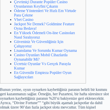
Çevrimiçi Durante Popüler Casino
Oyunlarının Keyfini Çıkarın
Ödeme Yöntemleri Ve Hızlı Em Virtude
Para Çekme
Vbet Casino
Jackpot Ne Demek? Goldmine Feature
Oyna Bedava!
En Yüksek Ödemeli On-line Casinoları
Nasıl Sıralıyoruz
Güveniniz Ve Güvenliğiniz Için
Çalışıyoruz
Lisanslama Ve Sorumlu Kumar Oynama
Casino Oyunları Mobil Cihazlarda
Oynanabilir Mi?
Ücretsiz Oyunlar Vs Gerçek Parayla
Kumar
En Güvenilir Empieza Popüler Oyun
Sağlayıcıları
Bunun yerine, oyun oynarken kaybettiğiniz paranın belirli bir kısmını
geri kazanmanızı sağlar. Örneğin, her Pazartesi, bir hafta süresince slot
oynarken kaybettiğiniz paranın %20’si bakiyenize geri eklenecektir.
Ayrıca, “Divine Fortune”” “gibi büyük aşamalı jackpotlar da dahil
olmak üzere 90’dan fazla jackpot slotu mevcuttur. Tüm kişisel