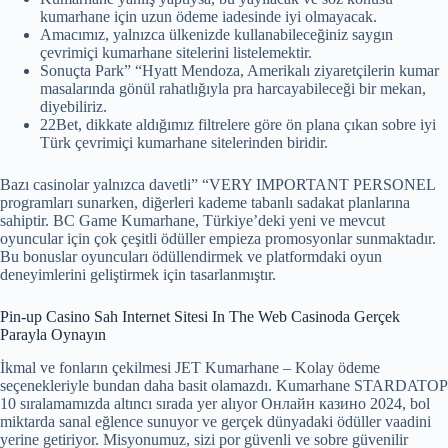
kumarhane için uzun ödeme iadesinde iyi olmayacak.
Amacımız, yalnızca ülkenizde kullanabileceğiniz saygın
çevrimiçi kumarhane sitelerini listelemektir.
Sonuçta Park” “Hyatt Mendoza, Amerikalı ziyaretçilerin kumar
masalarında gönül rahatlığıyla pra harcayabileceği bir mekan,
diyebiliriz.
22Bet, dikkate aldığımız filtrelere göre ön plana çıkan sobre iyi
Türk çevrimiçi kumarhane sitelerinden biridir.
Bazı casinolar yalnızca davetli” “VERY IMPORTANT PERSONEL
programları sunarken, diğerleri kademe tabanlı sadakat planlarına
sahiptir. BC Game Kumarhane, Türkiye’deki yeni ve mevcut
oyuncular için çok çeşitli ödüller empieza promosyonlar sunmaktadır.
Bu bonuslar oyuncuları ödüllendirmek ve platformdaki oyun
deneyimlerini geliştirmek için tasarlanmıştır.
Pin-up Casino Sah Internet Sitesi In The Web Casinoda Gerçek
Parayla Oynayın
İkmal ve fonların çekilmesi JET Kumarhane – Kolay ödeme
seçenekleriyle bundan daha basit olamazdı. Kumarhane STARDATOP
10 sıralamamızda altıncı sırada yer alıyor Онлайн казино 2024, bol
miktarda sanal eğlence sunuyor ve gerçek dünyadaki ödüller vaadini
yerine getiriyor. Misyonumuz, sizi por güvenli ve sobre güvenilir