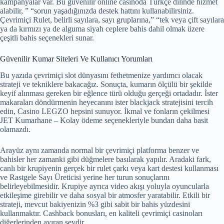
kampanyalar var. Bu güvenilir online casinoda Türkçe dilinde hizmet
alabilir, ” “sorun yaşadığınızda destek hattını kullanabilirsiniz.
Çevrimiçi Rulet, belirli sayılara, sayı gruplarına,” “tek veya çift sayılara
ya da kırmızı ya de alguma siyah ceplere bahis dahil olmak üzere
çeşitli bahis seçenekleri sunar.
Güvenilir Kumar Siteleri Ve Kullanıcı Yorumları
Bu yazıda çevrimiçi slot dünyasını fethetmenize yardımcı olacak
strateji ve tekniklere bakacağız. Sonuçta, kumarın ölçülü bir şekilde
keyif alınması gereken bir eğlence türü olduğu gerçeği ortadadır. İster
makaraları döndürmenin heyecanını ister blackjack stratejisini tercih
edin, Casino LEGZO hepsini sunuyor. İkmal ve fonların çekilmesi
JET Kumarhane – Kolay ödeme seçenekleriyle bundan daha basit
olamazdı.
Arayüz aynı zamanda normal bir çevrimiçi platforma benzer ve
bahisler her zamanki gibi düğmelere basılarak yapılır. Aradaki fark,
canlı bir krupiyenin gerçek bir rulet çarkı veya kart destesi kullanması
ve Rastgele Sayı Üreticisi yerine her turun sonuçlarını
belirleyebilmesidir. Krupiye ayrıca video akışı yoluyla oyuncularla
etkileşime girebilir ve daha sosyal bir atmosfer yaratabilir. Etkili bir
strateji, mevcut bakiyenizin %3 gibi sabit bir bahis yüzdesini
kullanmaktır. Cashback bonusları, en kaliteli çevrimiçi casinoları
diğerlerinden ayıran şeydir.