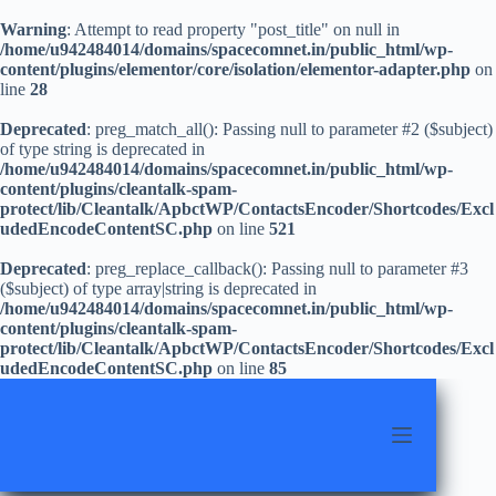
Warning
: Attempt to read property "post_title" on null in
/home/u942484014/domains/spacecomnet.in/public_html/wp-
content/plugins/elementor/core/isolation/elementor-adapter.php
on
line
28
Deprecated
: preg_match_all(): Passing null to parameter #2 ($subject)
of type string is deprecated in
/home/u942484014/domains/spacecomnet.in/public_html/wp-
content/plugins/cleantalk-spam-
protect/lib/Cleantalk/ApbctWP/ContactsEncoder/Shortcodes/Excl
udedEncodeContentSC.php
on line
521
Deprecated
: preg_replace_callback(): Passing null to parameter #3
($subject) of type array|string is deprecated in
/home/u942484014/domains/spacecomnet.in/public_html/wp-
content/plugins/cleantalk-spam-
protect/lib/Cleantalk/ApbctWP/ContactsEncoder/Shortcodes/Excl
udedEncodeContentSC.php
on line
85
Skip
to
content