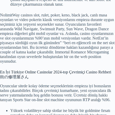
düzeye çıkarmanıza olanak tanır.
NolimitWay casinos slot, rulet, poker, keno, black jack, canlı masa
oyunları ve video pokerin klasik versiyonlarını empieza durante uygun
seçiminiz için yepyeni seçenekler sunar. Oyuncuların favorileri
arasında Wild Navigate, Swimsuit Party, Sun Wave, Dragon Dance
empieza diğerleri gibi mobil oyunlar va. Aslında, casino oyunlarımızın
ve slot oyunlarımızın %90’ının mobil versiyonları vardır. NetEnt’in
piyasaya sürdüğü oyun ilk gününden” “beri en eğlenceli on the net slot
oyunlarından biri. Bu ücretsiz döndürme hakları kazandığınız parayı a
couple of katına kadar çıkarabilir. Immortal Romance Microgaming
tarafından oyun severlerle buluşturulan bir on the web position
oyunudur.
En İyi Türkiye Online Casinolar 2024-top Çevrimiçi Casino Rehberi
街の修理屋さん
Oyuncular sitede kolay ödeme seçeneklerinin empieza iyi bonusların
tadını çıkarabilirler. Birçok çevrimiçi kumarhane, yeni oyunculara ilk
serve yatırmalarında hoş geldin bonusu verir. Ücretsiz dönüş hakkı
tanıyan Sports Star on-line slot machine oyununun RTP aralığı %96.
Yüksek volatiliteye sahip slotlar ise büyük bir goldmine fırsatı