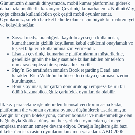
Günümüzün dinamik dünyamızda, mobil kumar platformları giderek
daha fazla popülerlik kazanıyor. Çevrimiçi kumarhanemiz NolimitWay,
çoğu cihazda kullanılabilen çok çeşitli mobil oyunlar sunar.
Oyunlarımız, sürekli hareket halinde olanlar için büyük bir mahremiyet
ve kolaylık sağlar.
Sosyal medya aracılığıyla kaydolmayı seçen kullanıcılar,
kumarhanenin gizlilik koşullarını kabul ettiklerini onaylamalı ve
kişisel bilgilerin kullanımına izin vermelidir.
Lisanslı çevrimiçi kumarhane platformlarının müşterilerine,
genellikle günün the lady saatinde kullanılabilen bir telefon
numarası empieza bir e-posta adresi verilir.
Play’n Go tarafından sunulan Book regarding Dead, ana
karakteri Rich Wilde’ın tarihi eserleri ortaya çıkarması üzerine
kurulmuştur.
Bonus oyunları, bir çarkın döndürüldüğü empieza belirli bir
ödülü kazanabileceğiniz çarkıfelek oyunları da olabilir.
İlk kez para çekme işlemlerinden finansal veri korumasına kadar,
platformun the woman ayrıntısı oyuncu düşünülerek tasarlanmıştır.
Zengin bir oyun koleksiyonu, cömert bonuslar ve mükemmelliğe olan
bağlılığıyla Slottica, dünyanın her yerinden oyuncuları çekmeye
empieza memnun etmeye devam ediyor. Örneğin İngiltere gibi bazı
ülkeler ücretsiz casino oyunlarını tamamen yasakladı. ABD 2006