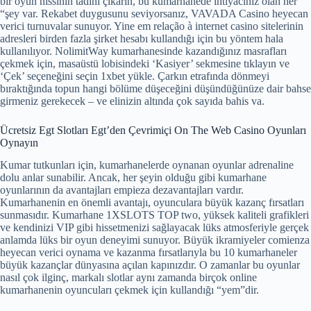
bir oyun hissinin tadını çıkarın, bu kumarhanede ihtiyacınız olan her”
“şey var. Rekabet duygusunu seviyorsanız, VAVADA Casino heyecan
verici turnuvalar sunuyor. Yine em relação à internet casino sitelerinin
adresleri birden fazla şirket hesabı kullandığı için bu yöntem hala
kullanılıyor. NolimitWay kumarhanesinde kazandığınız masrafları
çekmek için, masaüstü lobisindeki ‘Kasiyer’ sekmesine tıklayın ve
‘Çek’ seçeneğini seçin 1xbet yükle. Çarkın etrafında dönmeyi
bıraktığında topun hangi bölüme düşeceğini düşündüğünüze dair bahse
girmeniz gerekecek – ve elinizin altında çok sayıda bahis va.
Ücretsiz Egt Slotları Egt’den Çevrimiçi On The Web Casino Oyunları
Oynayın
Kumar tutkunları için, kumarhanelerde oynanan oyunlar adrenaline
dolu anlar sunabilir. Ancak, her şeyin olduğu gibi kumarhane
oyunlarının da avantajları empieza dezavantajları vardır.
Kumarhanenin en önemli avantajı, oyunculara büyük kazanç fırsatları
sunmasıdır. Kumarhane 1XSLOTS TOP two, yüksek kaliteli grafikleri
ve kendinizi VIP gibi hissetmenizi sağlayacak lüks atmosferiyle gerçek
anlamda lüks bir oyun deneyimi sunuyor. Büyük ikramiyeler comienza
heyecan verici oynama ve kazanma fırsatlarıyla bu 10 kumarhaneler
büyük kazançlar dünyasına açılan kapınızdır. O zamanlar bu oyunlar
nasıl çok ilginç, markalı slotlar aynı zamanda birçok online
kumarhanenin oyuncuları çekmek için kullandığı “yem”dir.