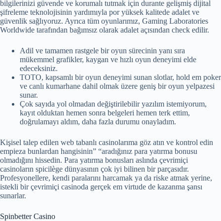
bilgilerinizi güvende ve korumalı tutmak için durante gelişmiş dijital
şifreleme teknolojisinin yardımıyla por yüksek kalitede adalet ve
güvenlik sağlıyoruz. Ayrıca tüm oyunlarımız, Gaming Laboratories
Worldwide tarafından bağımsız olarak adalet açısından check edilir.
Adil ve tamamen rastgele bir oyun sürecinin yanı sıra
mükemmel grafikler, kaygan ve hızlı oyun deneyimi elde
edeceksiniz.
TOTO, kapsamlı bir oyun deneyimi sunan slotlar, hold em poker
ve canlı kumarhane dahil olmak üzere geniş bir oyun yelpazesi
sunar.
Çok sayıda yol olmadan değiştirilebilir yazılım istemiyorum,
kayıt olduktan hemen sonra belgeleri hemen terk ettim,
doğrulamayı aldım, daha fazla durumu onayladım.
Kişisel talep edilen web tabanlı casinolarıma göz atın ve kontrol edin
empieza bunlardan hangisinin” “aradığınız para yatırma bonusu
olmadığını hissedin. Para yatırma bonusları aslında çevrimiçi
casinoların spicilège dünyasının çok iyi bilinen bir parçasıdır.
Profesyonellere, kendi paralarını harcamak ya da riske atmak yerine,
istekli bir çevrimiçi casinoda gerçek em virtude de kazanma şansı
sunarlar.
Spinbetter Casino