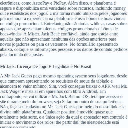
eletrônicas, como AstroPay e PicPay. Além disso, a plataforma é
segura e disponibiliza uma variedade sobre recursos, incluindo money
out e estatísticas dos jogos. Uma forma muito utilizada pelos jogadores
pra melhorar a experiência na plataforma é usar bônus de boas-vindas
ou código promocional. Entretanto, não são todas while as casas sobre
apostas que apresentam ofertas, códigos promocionais e bônus de
boas-vindas. A Mister. Jack Bet é confiável, ainda que esteja entre
aquelas que não apresentam nenhuma das opções anteriores para
novos jogadores ou para os veteranos. No formulário apresentado
abaixo, coloque as informações pessoais e os dados de contato pedidos
pela locuinta de apostas.
Mr Jack: Licença De Jogo E Legalidade No Brasil
A Mr. Jack Guess paga mesmo operating system seus jogadores, desde
que cumpram apresentando os requisitos de saque da tablado e
alcancem to valor mínimo. Sim, você consegue baixar o APK weil Mr.
Jack Wager e instalar em aparelhos com libro Android. Em
contraponto, se vai utilizar a Mr. Jack Bet no iOS, terá que acessar o
site durante meio do browser, seja Safari ou outro de sua preferência.
Não, faça seu cadastro no Mr. Jack Guess por meio do nosso link e se
divirta mhh plataforma. Qualquer position é movido quase que
totalmente pela sorte, e a única ação da qual o apostador tem controle é
iniciar o movimento dos rolos; the partir daí, the aleatoriedade está
simply no comando.