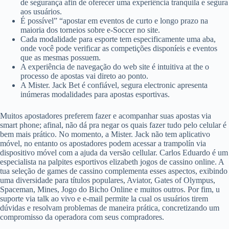
de segurança afin de oferecer uma experiência tranquila e segura
aos usuários.
É possível” “apostar em eventos de curto e longo prazo na
maioria dos torneios sobre e-Soccer no site.
Cada modalidade para esporte tem especificamente uma aba,
onde você pode verificar as competições disponíeis e eventos
que as mesmas possuem.
A experiência de navegação do web site é intuitiva at the o
processo de apostas vai direto ao ponto.
A Mister. Jack Bet é confiável, segura electronic apresenta
inúmeras modalidades para apostas esportivas.
Muitos apostadores preferem fazer e acompanhar suas apostas via
smart phone; afinal, não dá pra negar os quais fazer tudo pelo celular é
bem mais prático. No momento, a Mister. Jack não tem aplicativo
móvel, no entanto os apostadores podem acessar a trampolín via
dispositivo móvel com a ajuda da versão cellular. Carlos Eduardo é um
especialista na palpites esportivos elizabeth jogos de cassino online. A
tua seleção de games de cassino complementa esses aspectos, exibindo
uma diversidade para títulos populares, Aviator, Gates of Olympus,
Spaceman, Mines, Jogo do Bicho Online e muitos outros. Por fim, u
suporte via talk ao vivo e e-mail permite la cual os usuários tirem
dúvidas e resolvam problemas de maneira prática, concretizando um
compromisso da operadora com seus compradores.