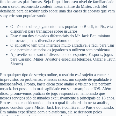
funcionam as plataformas. Seja lá qual for o seu nível de familiaridade
com o setor, recomendo conferir nossa análise da Mister. Jack Bet
detalhada para descobrir tudo sobre uma das casas de apostas que vem
sony ericsson popularizando.
O método sobre pagamento mais popular no Brasil, to Pix, está
disponível para transações sobre usuários.
Esse é um dos elevados diferenciais do Mr. Jack Bet, minimo
burocracia, mais diversão e retorno online.
O aplicativo tem uma interface muito agradável e fácil para usar
que permite que todos os jogadores o utilizem sem problemas.
Aproveite some sort of diversidade de esportes, E-sports, jogos
para Cassino, Mines, Aviator e especiais (eleições, Oscar e Truth
Shows).
Em qualquer tipo de serviço online, u usuário está sujeito a encarar
imprevistos ou problemas; e nesses casos, um suporte de qualidade é
indispensável. Pronto, basta clicar zero atalho e visitar o site perform
mrjack. bet possuindo mais agilidade em seu smartphone IOS. Além
disso, promovemos práticas de jogo responsável, lembrando que
nossos serviços são destinados exclusivamente a principais de 18 anos.
Em resumo, considerando tudo o o qual foi abordado nesta análise,
posso concluir que a Mister. Jack Bet é confiável no País e do mundo.
Em minha experiência com a plataforma, ela se destacou pelos