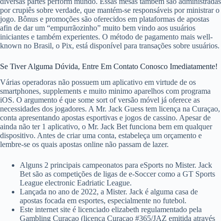
diversas partes perform mundo. Essas mesas também são administradas
por crupiês sobre verdade, que mantém-se responsáveis por ministrar o
jogo. Bônus e promoções são oferecidos em plataformas de apostas
afin de dar um “empurrãozinho” muito bem vindo aos usuários
iniciantes e também experientes. O método de pagamento mais well-
known no Brasil, o Pix, está disponível para transações sobre usuários.
Se Tiver Alguma Dúvida, Entre Em Contato Conosco Imediatamente!
Várias operadoras não possuem um aplicativo em virtude de os
smartphones, supplements e muito minimo aparelhos com programa
iOS. O argumento é que some sort of versão móvel já oferece as
necessidades dos jogadores. A Mr. Jack Guess tem licença na Curaçao,
conta apresentando apostas esportivas e jogos de cassino. Apesar de
ainda não ter 1 aplicativo, o Mr. Jack Bet funciona bem em qualquer
dispositivo. Antes de criar uma conta, estabeleça um orçamento e
lembre-se os quais apostas online não passam de lazer.
Alguns 2 principais campeonatos para eSports no Mister. Jack
Bet são as competições de ligas de e-Soccer como a GT Sports
League electronic Eadriatic League.
Lançada no ano de 2022, a Mister. Jack é alguma casa de
apostas focada em esportes, especialmente no futebol.
Este internet site é licenciado elizabeth regulamentado pela
Gambling Curaçao (licença Curaçao #365/JAZ emitida através