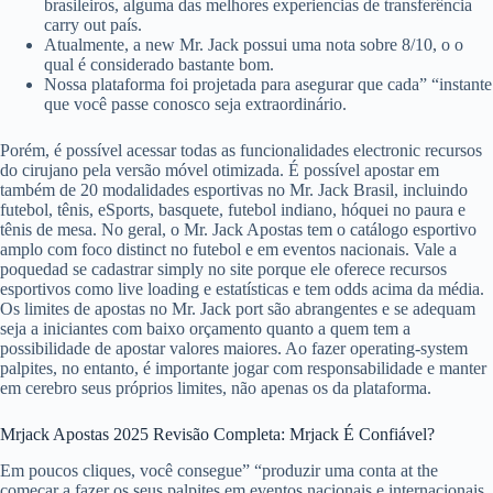
brasileiros, alguma das melhores experiencias de transferência
carry out país.
Atualmente, a new Mr. Jack possui uma nota sobre 8/10, o o
qual é considerado bastante bom.
Nossa plataforma foi projetada para asegurar que cada” “instante
que você passe conosco seja extraordinário.
Porém, é possível acessar todas as funcionalidades electronic recursos
do cirujano pela versão móvel otimizada. É possível apostar em
também de 20 modalidades esportivas no Mr. Jack Brasil, incluindo
futebol, tênis, eSports, basquete, futebol indiano, hóquei no paura e
tênis de mesa. No geral, o Mr. Jack Apostas tem o catálogo esportivo
amplo com foco distinct no futebol e em eventos nacionais. Vale a
poquedad se cadastrar simply no site porque ele oferece recursos
esportivos como live loading e estatísticas e tem odds acima da média.
Os limites de apostas no Mr. Jack port são abrangentes e se adequam
seja a iniciantes com baixo orçamento quanto a quem tem a
possibilidade de apostar valores maiores. Ao fazer operating-system
palpites, no entanto, é importante jogar com responsabilidade e manter
em cerebro seus próprios limites, não apenas os da plataforma.
Mrjack Apostas 2025 Revisão Completa: Mrjack É Confiável?
Em poucos cliques, você consegue” “produzir uma conta at the
começar a fazer os seus palpites em eventos nacionais e internacionais.