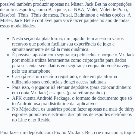
possível também produzir apostas na Mister. Jack Bet na competições
de outros esportes, como Basquete, na NBA, Vôlei, Vôlei de Praia,
Basebol, Tênis, Tênis de mesa, Futsal, Badminton e várias opções. A
Mister. Jack Bet é confiável para você fazer palpites no ano de todas
essas modalidades.
Nesta seção da plataforma, um jogador tem acesso a vários
recursos que podem facilitar sua experiência de jogo e
simultaneamente deixá-la mais dinâmica.
É possível apostar com segurança pelo celular porque o Mr. Jack
port mobile utiliza ferramentas como criptografia para dados
para sustentar seus dados em segurança enquanto você navega
pelo teu smartphone.
Caso já seja um usuário registrado, entre em plataforma
utilizando suas credenciais de get access habituais.
Para isso, o jogador irá efetuar depósitos (para colocar dinheiro
em conta Mr. Jack) e saques (para retirar ganhos).
APK cuenta Android Package, o formato de documento que só
to Android usa pra distribuir e dar aplicativos.
No Mrjackbet, os usuários podem fazer apostas na mais de thirty
esportes populares electronic disciplinas de esportes eletrônicos
no Line e no Reside.
Para fazer um depósito com Pix no Mr. Jack Bet, crie uma conta, toque