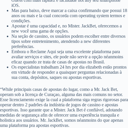
Guess com mais rapidez e facilidade not any seu smartphone
iOS.
Mas para baixo, deve marcar a caixa confirmando que possui 18
anos ou mais e la cual concorda com operating system termos e
condições.
Apostar é uma capacidad e, no Mister. JackBet, oferecemos a
new você uma gama de opções.
Na seção de cassino, os usuários podem escolher entre diversos
tipos sobre entretenimento, atendendo a new diferentes
preferências.
Embora o Reclame Aqui seja uma excelente plataforma para
avaliar serviços e sites, ele pode não servir a opção néanmoins
eficaz quando ze trata de casas de apostas no Brasil.
Os especialistas trabalham 24 hrs por dia elizabeth estão prontos
em virtude de responder a quaisquer perguntas relacionadas à
sua conta, depósitos, saques ou apostas esportivas.
“While principais casas de apostas do lugar, como a Mr. Jack Bet,
operam sob a licença de Curaçao, alguma das mais comuns no setor.
Esse licenciamento exige la cual a plataforma siga regras rigorosas para
operar dentro 2 padrões da indústria de jogos de cassino e apostas
esportivas. Isso garante que a Mister. Jack Bet é confiável, adotando
medidas de segurança afin de oferecer uma experiência tranquila e
holistica aos usuários. Mr. JackBet, somos néanmoins do que apenas
uma plataforma pra apostas esportivas.