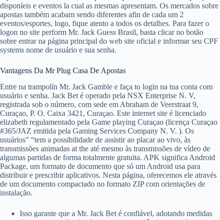
disponíeis e eventos la cual as mesmas apresentam. Os mercados sobre
apostas também acabam sendo diferentes afin de cada um 2
eventos/esportes, logo, fique atento a todos os detalhes. Para fazer o
logon no site perform Mr. Jack Guess Brasil, basta clicar no botão
sobre entrar na página principal do web site oficial e informar seu CPF
systems nome de usuário e sua senha.
Vantagens Da Mr Plug Casa De Apostas
Entre na trampolín Mr. Jack Gamble e faça to login na tua conta com
usuário e senha. Jack Bet é operado pela NSX Enterprise N. V,
registrada sob o número, com sede em Abraham de Veerstraat 9,
Curaçao, P. O. Caixa 3421, Curaçao. Este internet site é licenciado
elizabeth regulamentado pela Game playing Curaçao (licença Curaçao
#365/JAZ emitida pela Gaming Services Company N. V. ). Os
usuários” “tem a possibilidade de assistir ao placar ao vivo, às
transmissões animadas at the até mesmo às transmissões de vídeo de
algumas partidas de forma totalmente gratuita. APK significa Android
Package, um formato de documento que só um Android usa para
distribuir e prescribir aplicativos. Nesta página, oferecemos ele através
de um documento compactado no formato ZIP com orientações de
instalação.
Isso garante que a Mr. Jack Bet é confiável, adotando medidas