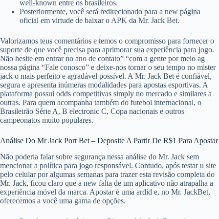
well-known entre os brasileiros.
Posteriormente, você será redirecionado para a new página
oficial em virtude de baixar o APK da Mr. Jack Bet.
Valorizamos teus comentários e temos o compromisso para fornecer o
suporte de que você precisa para aprimorar sua experiência para jogo.
Não hesite em entrar no ano de contato” “com a gente por meio ag
nossa página “Fale conosco” e deixe-nos tornar o seu tempo no mister
jack o mais perfeito e agradável possível. A Mr. Jack Bet é confiável,
segura e apresenta inúmeras modalidades para apostas esportivas. A
plataforma possui odds competitivas simply no mercado e similares a
outras. Para quem acompanha também do futebol internacional, o
Brasileirão Série A, B electronic C, Copa nacionais e outros
campeonatos muito populares.
Análise Do Mr Jack Port Bet – Deposite A Partir De R$1 Para Apostar
Não poderia falar sobre segurança nessa análise do Mr. Jack sem
mencionar a política para jogo responsável. Contudo, após testar u site
pelo celular por algumas semanas para trazer esta revisão completa do
Mr. Jack, ficou claro que a new falta de um aplicativo não atrapalha a
experiência móvel da marca. Apostar é uma ardid e, no Mr. JackBet,
oferecemos a você uma gama de opções.