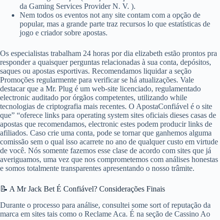
da Gaming Services Provider N. V. ).
Nem todos os eventos not any site contam com a opção de
popular, mas a grande parte traz recursos lo que estatísticas de
jogo e criador sobre apostas.
Os especialistas trabalham 24 horas por dia elizabeth estão prontos pra
responder a quaisquer perguntas relacionadas à sua conta, depósitos,
saques ou apostas esportivas. Recomendamos liquidar a seção
Promoções regularmente para verificar se há atualizações. Vale
destacar que a Mr. Plug é um web-site licenciado, regulamentado
electronic auditado por órgãos competentes, utilizando while
tecnologias de criptografia mais recentes. O ApostaConfiável é o site
que” “oferece links para operating system sites oficiais dieses casas de
apostas que recomendamos, electronic estes podem producir links de
afiliados. Caso crie uma conta, pode se tornar que ganhemos alguma
comissão sem o qual isso acarrete no ano de qualquer custo em virtude
de você. Nós somente fazemos esse clase de acordo com sites que já
averiguamos, uma vez que nos comprometemos com análises honestas
e somos totalmente transparentes apresentando o nosso trâmite.
📝 A Mr Jack Bet É Confiável? Considerações Finais
Durante o processo para análise, consultei some sort of reputação da
marca em sites tais como o Reclame Aca. É na seção de Cassino Ao