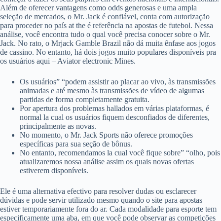
Além de oferecer vantagens como odds generosas e uma ampla
seleção de mercados, o Mr. Jack é confiável, conta com autorização
para proceder no país at the é referência na apostas de futebol. Nessa
análise, você encontra tudo o qual você precisa conocer sobre o Mr.
Jack. No rato, o Mrjack Gamble Brazil não dá muita ênfase aos jogos
de cassino. No entanto, há dois jogos muito populares disponíveis pra
os usuários aqui – Aviator electronic Mines.
Os usuários” “podem assistir ao placar ao vivo, às transmissões
animadas e até mesmo às transmissões de vídeo de algumas
partidas de forma completamente gratuita.
Por apertura dos problemas hallados em várias plataformas, é
normal la cual os usuários fiquem desconfiados de diferentes,
principalmente as novas.
No momento, o Mr. Jack Sports não oferece promoções
específicas para sua seção de bônus.
No entanto, recomendamos la cual você fique sobre” “olho, pois
atualizaremos nossa análise assim os quais novas ofertas
estiverem disponíveis.
Ele é uma alternativa efectivo para resolver dudas ou esclarecer
dúvidas e pode servir utilizado mesmo quando o site para apostas
estiver temporariamente fora do ar. Cada modalidade para esporte tem
especificamente uma aba, em que você pode observar as competições