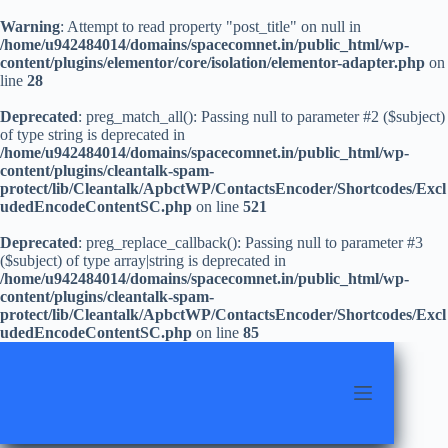
Warning
: Attempt to read property "post_title" on null in
/home/u942484014/domains/spacecomnet.in/public_html/wp-
content/plugins/elementor/core/isolation/elementor-adapter.php
on
line
28
Deprecated
: preg_match_all(): Passing null to parameter #2 ($subject)
of type string is deprecated in
/home/u942484014/domains/spacecomnet.in/public_html/wp-
content/plugins/cleantalk-spam-
protect/lib/Cleantalk/ApbctWP/ContactsEncoder/Shortcodes/Excl
udedEncodeContentSC.php
on line
521
Deprecated
: preg_replace_callback(): Passing null to parameter #3
($subject) of type array|string is deprecated in
/home/u942484014/domains/spacecomnet.in/public_html/wp-
content/plugins/cleantalk-spam-
protect/lib/Cleantalk/ApbctWP/ContactsEncoder/Shortcodes/Excl
udedEncodeContentSC.php
on line
85
Skip
to
content