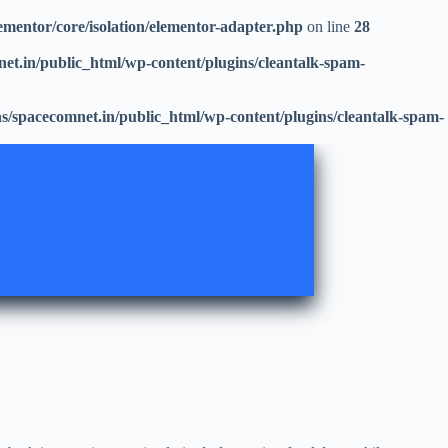
mentor/core/isolation/elementor-adapter.php
on line
28
t.in/public_html/wp-content/plugins/cleantalk-spam-
/spacecomnet.in/public_html/wp-content/plugins/cleantalk-spam-