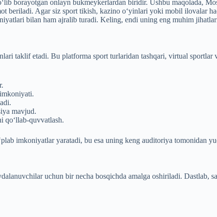
lib borayotgan onlayn bukmeykerlardan biridir. Ushbu maqolada, Mostb
t beriladi. Agar siz sport tikish, kazino oʻyinlari yoki mobil ilovalar 
yatlari bilan ham ajralib turadi. Keling, endi uning eng muhim jihatlari
ari taklif etadi. Bu platforma sport turlaridan tashqari, virtual sportlar
r.
 imkoniyati.
adi.
siya mavjud.
i qo‘llab-quvvatlash.
‘plab imkoniyatlar yaratadi, bu esa uning keng auditoriya tomonidan yu
ydalanuvchilar uchun bir necha bosqichda amalga oshiriladi. Dastlab, sa