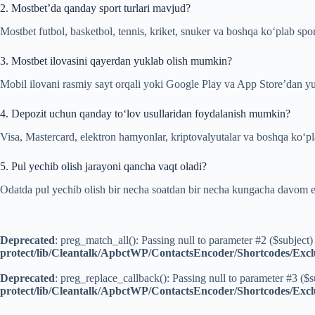
2. Mostbet’da qanday sport turlari mavjud?
Mostbet futbol, basketbol, tennis, kriket, snuker va boshqa ko‘plab sport
3. Mostbet ilovasini qayerdan yuklab olish mumkin?
Mobil ilovani rasmiy sayt orqali yoki Google Play va App Store’dan y
4. Depozit uchun qanday to‘lov usullaridan foydalanish mumkin?
Visa, Mastercard, elektron hamyonlar, kriptovalyutalar va boshqa ko‘pla
5. Pul yechib olish jarayoni qancha vaqt oladi?
Odatda pul yechib olish bir necha soatdan bir necha kungacha davom et
Deprecated
: preg_match_all(): Passing null to parameter #2 ($subject) 
protect/lib/Cleantalk/ApbctWP/ContactsEncoder/Shortcodes/E
Deprecated
: preg_replace_callback(): Passing null to parameter #3 ($su
protect/lib/Cleantalk/ApbctWP/ContactsEncoder/Shortcodes/E