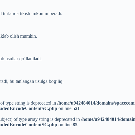
 turlarida tikish imkonini beradi.
uklab olish mumkin.
b usullar qo‘llaniladi.
adi, bu tanlangan usulga bog‘liq.
of type string is deprecated in
/home/u942484014/domains/spacecomne
xcludedEncodeContentSC.php
on line
521
bject) of type array|string is deprecated in
/home/u942484014/domains
xcludedEncodeContentSC.php
on line
85