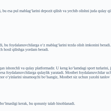
 bu esa pul mablag‘larini depozit qilish va yechib olishni juda qulay q
i, bu foydalanuvchilarga o‘z mablag‘larini tezda olish imkonini beradi. 
ch hosil qilishga yordam beradi.
n ishonchli va qulay platformadir. U keng ko‘lamdagi sport turlarini, jonl
si esa foydalanuvchilarga qulaylik yaratadi. Mostbet foydalanuvchilar uc
mor o‘yinlarini sinamoqchi bo‘lsangiz, Mostbet siz uchun yaxshi tanlov
o‘lmasligi kerak, bu qonuniy talab hisoblanadi.