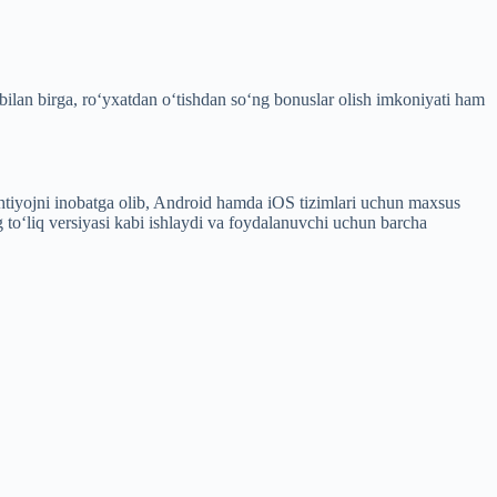
 bilan birga, ro‘yxatdan o‘tishdan so‘ng bonuslar olish imkoniyati ham
ehtiyojni inobatga olib, Android hamda iOS tizimlari uchun maxsus
g to‘liq versiyasi kabi ishlaydi va foydalanuvchi uchun barcha