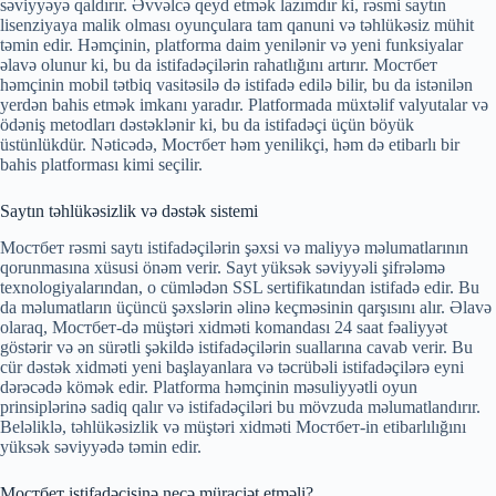
səviyyəyə qaldırır. Əvvəlcə qeyd etmək lazımdır ki, rəsmi saytın
lisenziyaya malik olması oyunçulara tam qanuni və təhlükəsiz mühit
təmin edir. Həmçinin, platforma daim yenilənir və yeni funksiyalar
əlavə olunur ki, bu da istifadəçilərin rahatlığını artırır. Мостбет
həmçinin mobil tətbiq vasitəsilə də istifadə edilə bilir, bu da istənilən
yerdən bahis etmək imkanı yaradır. Platformada müxtəlif valyutalar və
ödəniş metodları dəstəklənir ki, bu da istifadəçi üçün böyük
üstünlükdür. Nəticədə, Мостбет həm yenilikçi, həm də etibarlı bir
bahis platforması kimi seçilir.
Saytın təhlükəsizlik və dəstək sistemi
Мостбет rəsmi saytı istifadəçilərin şəxsi və maliyyə məlumatlarının
qorunmasına xüsusi önəm verir. Sayt yüksək səviyyəli şifrələmə
texnologiyalarından, o cümlədən SSL sertifikatından istifadə edir. Bu
da məlumatların üçüncü şəxslərin əlinə keçməsinin qarşısını alır. Əlavə
olaraq, Мостбет-də müştəri xidməti komandası 24 saat fəaliyyət
göstərir və ən sürətli şəkildə istifadəçilərin suallarına cavab verir. Bu
cür dəstək xidməti yeni başlayanlara və təcrübəli istifadəçilərə eyni
dərəcədə kömək edir. Platforma həmçinin məsuliyyətli oyun
prinsiplərinə sadiq qalır və istifadəçiləri bu mövzuda məlumatlandırır.
Beləliklə, təhlükəsizlik və müştəri xidməti Мостбет-in etibarlılığını
yüksək səviyyədə təmin edir.
Мостбет istifadəçisinə necə müraciət etməli?