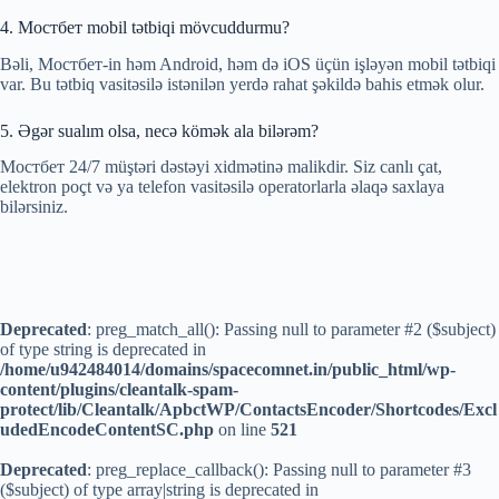
4. Мостбет mobil tətbiqi mövcuddurmu?
Bəli, Мостбет-in həm Android, həm də iOS üçün işləyən mobil tətbiqi
var. Bu tətbiq vasitəsilə istənilən yerdə rahat şəkildə bahis etmək olur.
5. Əgər sualım olsa, necə kömək ala bilərəm?
Мостбет 24/7 müştəri dəstəyi xidmətinə malikdir. Siz canlı çat,
elektron poçt və ya telefon vasitəsilə operatorlarla əlaqə saxlaya
bilərsiniz.
Deprecated
: preg_match_all(): Passing null to parameter #2 ($subject)
of type string is deprecated in
/home/u942484014/domains/spacecomnet.in/public_html/wp-
content/plugins/cleantalk-spam-
protect/lib/Cleantalk/ApbctWP/ContactsEncoder/Shortcodes/Excl
udedEncodeContentSC.php
on line
521
Deprecated
: preg_replace_callback(): Passing null to parameter #3
($subject) of type array|string is deprecated in