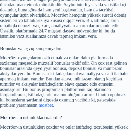
öncədən mərc etmək mümkündür. Saytın interfeysi sadə və istifadəçi
dostudur, buna görə də həm yeni başlayanlar, həm də təcrübəli
oyunçular üçün əlverişlidir. Мостбет həmçinin yüksək sürətli ödəniş
sistemləri və təhlükəsizliyə xüsusi diqqət verir. Bu, istifadəçilərin
rahatlıqla depozit və çıxarış əməliyyatları aparmalarını təmin edir.
Üstəlik, platformada 24/7 müştəri dəstəyi mövcuddur ki, bu da
istənilən vaxt suallarınıza cavab tapmaq imkanı verir.
Bonuslar və təşviq kampaniyaları
Мостбет oyunçularını cəlb etmək və onları daim platformada
saxlamaq məqsədilə müxtəlif bonuslar təklif edir. Ən çox rast gəlinən
bonuslar arasında qeydiyyat bonusu, depozit bonusu və müntəzəm
aksiyalar yer alır. Bonuslar istifadəçilərə əlavə maliyyə vəsaiti ilə bahis
aparmaq imkanı yaradır. Bundan əlavə, müntəzəm olaraq keçirilən
turnirlər və aksiyalar istifadəçilərin əlavə qazanc əldə etməsini
asanlaşdırır. Bu bonus proqramları platformanı rəqiblərindən
fərqləndirərək, istifadəçilərin məmnunluğunu artırır. Unutmaq olmaz
ki, bonusların şərtlərini diqqətlə oxumaq vacibdir ki, gələcəkdə
problem yaranmasın
mostbet
.
Мостбет-in üstünlükləri nələrdir?
Мостбет-in üstünlükləri çoxdur və onlar istifadəçi təcrübəsini yüksək