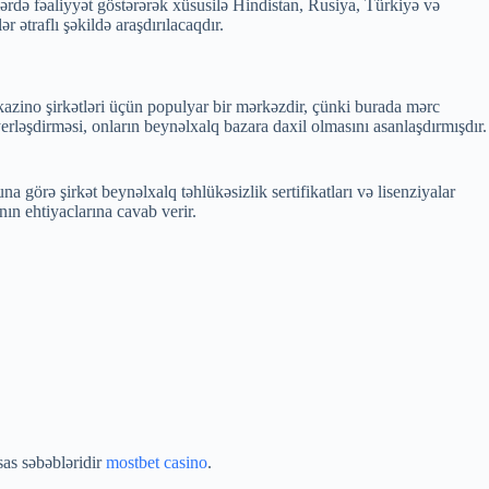
lərdə fəaliyyət göstərərək xüsusilə Hindistan, Rusiya, Türkiyə və
ətraflı şəkildə araşdırılacaqdır.
azino şirkətləri üçün populyar bir mərkəzdir, çünki burada mərc
yerləşdirməsi, onların beynəlxalq bazara daxil olmasını asanlaşdırmışdır.
a görə şirkət beynəlxalq təhlükəsizlik sertifikatları və lisenziyalar
ın ehtiyaclarına cavab verir.
sas səbəbləridir
mostbet casino
.