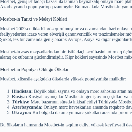
Mostbet, geniş istifadəçi bazası ilə tanınan beynəlxalq onlayn mərc pla
Azərbaycanda populyarlıq qazanmışdır. Bu məqalədə Mostbet-in yaranma t
Mostbet-in Tarixi və Mələyi Kökləri
Mostbet 2009-cu ildə Kiprdə qurulmuşdur və o zamandan bəri onlayn mər
fəaliyyətlərinə icazə verən əlverişli qanunvericilik və tənzimləmələr mö
Şirkət, tez bir zamanda genişlənərək Avropa, Asiya və digər regionlarda
Mostbet-in əsas məqsədlərindən biri istifadəçi təcrübəsini artırmaq üçün 
alaraq öz etibarını gücləndirmişdir. Kipr kökləri sayəsində Mostbet müxt
Mostbet-in Populyar Olduğu Ölkələr
Mostbet, xüsusilə aşağıdakı ölkələrdə yüksək populyarlığa malikdir:
Hindistan:
Böyük əhali sayına və onlayn mərc sahəsinə artan m
Rusiya:
Rusiyalı oyunçular Mostbet-in geniş oyun çeşidləri və m
Türkiyə:
Mərc bazarının sürətlə inkişaf etdiyi Türkiyədə Mostbet
Azərbaycanda:
Onlayn mərc həvəskarları arasında rəqabətə davaml
Ukrayna:
Bu bölgədə də onlayn mərc şirkətləri arasında prioritet
Bu ölkələrin hamısında Mostbet-in təqdim etdiyi yüksək keyfiyyətli dəst