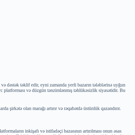
 dəstək təklif edir, eyni zamanda yerli bazarın tələblərinə uyğun
c platforması və düzgün tənzimlənmış təhlükəsizlik siyasətidir. Bu
a şirkətə olan marağı artırır və rəqabətdə üstünlük qazandırır.
formaların inkişafı və istifadəçi bazasının artırılması onun əsas