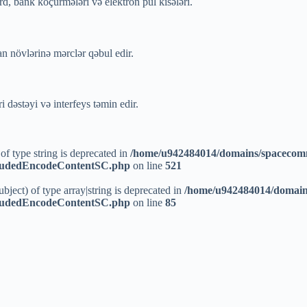
rd, bank köçürmələri və elektron pul kisələri.
n növlərinə mərclər qəbul edir.
 dəstəyi və interfeys təmin edir.
of type string is deprecated in
/home/u942484014/domains/spacecomne
xcludedEncodeContentSC.php
on line
521
bject) of type array|string is deprecated in
/home/u942484014/domains
xcludedEncodeContentSC.php
on line
85