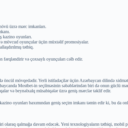
 növü üzrə mərc imkanları.
mkanı.
ış kazino oyunları.
ı və mövcud oyunçular üçün müxtəlif promosiyalar.
laşdırılmış tətbiq.
n fərqləndirir və çoxsaylı oyunçuları cəlb edir.
ncül mövqedədir. Yerli istifadəçilər üçün Azərbaycan dilində xidmət və
rbaycanda Mostbet-in seçilməsinin səbəblərindən biri də onun güclü mər
iqalar və beynəlxalq müsabiqələr üzrə geniş mərclər təklif edir.
no oyunları baxımından geniş seçim imkanı təmin edir ki, bu da onlard
i olaraq qalmağa davam edəcək. Yeni texnologiyaların tətbiqi, mobil plat