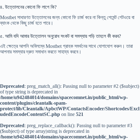
৪. উত্তোলনের কোনো ফি লাগে কি?
Mostbet সাধারণত উত্তোলনের জন্য কোনো ফি চার্জ করে না কিন্তু পেমেন্ট গেটওয়ে বা
ব্যাংক থেকে কিছু চার্জ হতে পারে।
৫. আমি যদি আমার উত্তোলন অনুরোধ সংকট বা সমস্যায় পড়ি তাহলে কী করব?
এই ক্ষেত্রে আপনি অবিলম্বে Mostbet গ্রাহক সমর্থনের সাথে যোগাযোগ করুন। তারা
আপনার সমস্যার দ্রুত সমাধান করতে সাহায্য করবে।
Deprecated
: preg_match_all(): Passing null to parameter #2 ($subject)
of type string is deprecated in
/home/u942484014/domains/spacecomnet.in/public_html/wp-
content/plugins/cleantalk-spam-
protect/lib/Cleantalk/ApbctWP/ContactsEncoder/Shortcodes/Excl
udedEncodeContentSC.php
on line
521
Deprecated
: preg_replace_callback(): Passing null to parameter #3
($subject) of type array|string is deprecated in
/home/u942484014/domains/spacecomnet.in/public_html/wp-