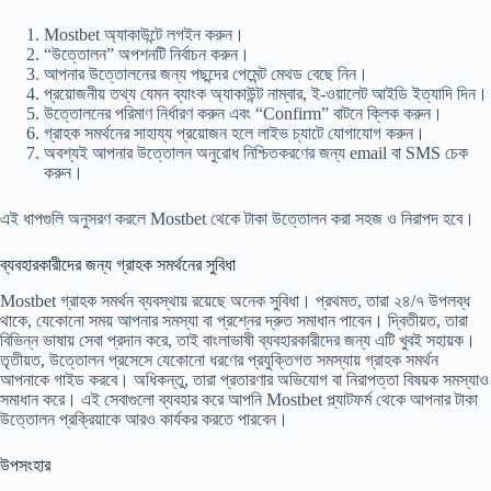
Mostbet অ্যাকাউন্টে লগইন করুন।
“উত্তোলন” অপশনটি নির্বাচন করুন।
আপনার উত্তোলনের জন্য পছন্দের পেমেন্ট মেথড বেছে নিন।
প্রয়োজনীয় তথ্য যেমন ব্যাংক অ্যাকাউন্ট নাম্বার, ই-ওয়ালেট আইডি ইত্যাদি দিন।
উত্তোলনের পরিমাণ নির্ধারণ করুন এবং “Confirm” বাটনে ক্লিক করুন।
গ্রাহক সমর্থনের সাহায্য প্রয়োজন হলে লাইভ চ্যাটে যোগাযোগ করুন।
অবশ্যই আপনার উত্তোলন অনুরোধ নিশ্চিতকরণের জন্য email বা SMS চেক
করুন।
এই ধাপগুলি অনুসরণ করলে Mostbet থেকে টাকা উত্তোলন করা সহজ ও নিরাপদ হবে।
ব্যবহারকারীদের জন্য গ্রাহক সমর্থনের সুবিধা
Mostbet গ্রাহক সমর্থন ব্যবস্থায় রয়েছে অনেক সুবিধা। প্রথমত, তারা ২৪/৭ উপলব্ধ
থাকে, যেকোনো সময় আপনার সমস্যা বা প্রশ্নের দ্রুত সমাধান পাবেন। দ্বিতীয়ত, তারা
বিভিন্ন ভাষায় সেবা প্রদান করে, তাই বাংলাভাষী ব্যবহারকারীদের জন্য এটি খুবই সহায়ক।
তৃতীয়ত, উত্তোলন প্রসেসে যেকোনো ধরণের প্রযুক্তিগত সমস্যায় গ্রাহক সমর্থন
আপনাকে গাইড করবে। অধিকন্তু, তারা প্রতারণার অভিযোগ বা নিরাপত্তা বিষয়ক সমস্যাও
সমাধান করে। এই সেবাগুলো ব্যবহার করে আপনি Mostbet প্ল্যাটফর্ম থেকে আপনার টাকা
উত্তোলন প্রক্রিয়াকে আরও কার্যকর করতে পারবেন।
উপসংহার