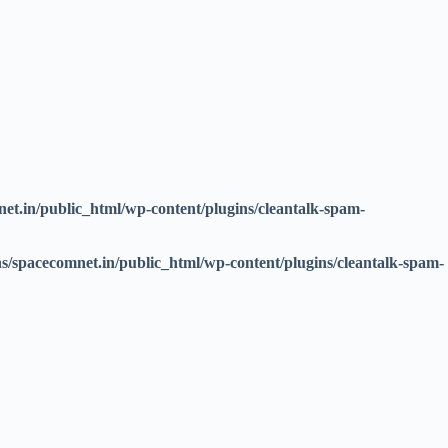
t.in/public_html/wp-content/plugins/cleantalk-spam-
/spacecomnet.in/public_html/wp-content/plugins/cleantalk-spam-