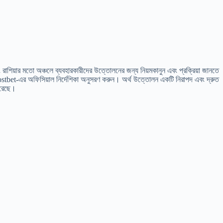
াশিয়ার মতো অঞ্চলে ব্যবহারকারীদের উত্তোলনের জন্য নিয়মকানুন এবং প্রক্রিয়া জানতে
 mostbet-এর অফিসিয়াল নির্দেশিকা অনুসরণ করুন। অর্থ উত্তোলন একটি নিরাপদ এবং দ্রুত
করেছে।