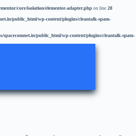
mentor/core/isolation/elementor-adapter.php
on line
28
t.in/public_html/wp-content/plugins/cleantalk-spam-
/spacecomnet.in/public_html/wp-content/plugins/cleantalk-spam-