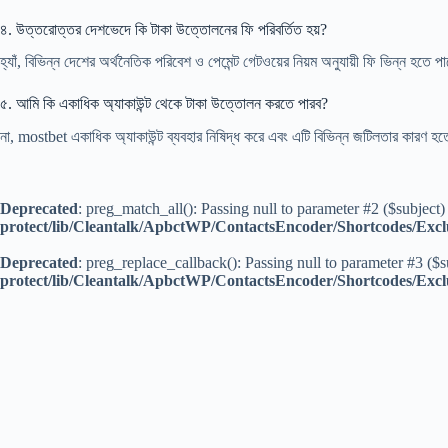
৪. উত্তরোত্তর দেশভেদে কি টাকা উত্তোলনের ফি পরিবর্তিত হয়?
হ্যাঁ, বিভিন্ন দেশের অর্থনৈতিক পরিবেশ ও পেমেন্ট গেটওয়ের নিয়ম অনুযায়ী ফি ভিন্ন হতে 
৫. আমি কি একাধিক অ্যাকাউন্ট থেকে টাকা উত্তোলন করতে পারব?
না, mostbet একাধিক অ্যাকাউন্ট ব্যবহার নিষিদ্ধ করে এবং এটি বিভিন্ন জটিলতার কারণ হত
Deprecated
: preg_match_all(): Passing null to parameter #2 ($subject) 
protect/lib/Cleantalk/ApbctWP/ContactsEncoder/Shortcodes/E
Deprecated
: preg_replace_callback(): Passing null to parameter #3 ($su
protect/lib/Cleantalk/ApbctWP/ContactsEncoder/Shortcodes/E
Copyright © 2026 - SpaceComNet.In