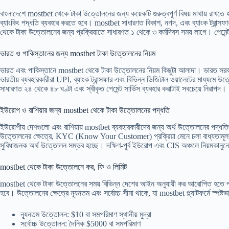
বাংলাদেশে mostbet থেকে টাকা উত্তোলনের জন্য কয়েকটি গুরুত্বপূর্ণ বিষয় মাথায় র
ব্যাংকিং পদ্ধতি ব্যবহার করতে হবে। mostbet সাধারণত বিকাশ, নগদ, এবং ব্যাংক ট্রান্
থেকে টাকা উত্তোলনের জন্য প্রক্রিয়াতে সাধারণত ১ থেকে ৩ কর্মদিবস সময় লাগে। পেমে
ভারত ও পাকিস্তানের জন্য mostbet টাকা উত্তোলনের নিয়ম
ভারত এবং পাকিস্তানে mostbet থেকে টাকা উত্তোলনের নিয়ম কিছুটা আলাদা। ভারত সরক
ভারতীয় ব্যবহারকারীরা UPI, ব্যাংক ট্রান্সফার এবং বিভিন্ন ডিজিটাল ওয়ালেটের মাধ্য
সাধারণত ২৪ থেকে ৪৮ ঘণ্টা এবং স্বীকৃত পেমেন্ট সার্ভিস ব্যবহার করাটাই সবচেয়ে নিরাপদ।
ইউরোপ ও রাশিয়ার জন্য mostbet থেকে টাকা উত্তোলনের পদ্ধতি
ইউরোপীয় দেশগুলো এবং রাশিয়ায় mostbet ব্যবহারকারীদের জন্য অর্থ উত্তোলনের পদ্ধতিগুল
উত্তোলনের ক্ষেত্রে, KYC (Know Your Customer) প্রক্রিয়া মেনে চলা বাধ্যতামূলক, যা ন
সুবিধাজনক অর্থ উত্তোলন সম্ভব হচ্ছে। দক্ষিণ-পূর্ব ইউরোপ এবং CIS অঞ্চলে নিয়মকানুনের
mostbet থেকে টাকা উত্তোলনে কর, ফি ও লিমিট
mostbet থেকে টাকা উত্তোলনের সময় বিভিন্ন দেশের আইন অনুযায়ী কর আরোপিত হতে পারে।
হবে। উত্তোলনের ক্ষেত্রে ন্যূনতম এবং সর্বোচ্চ সীমা থাকে, যা mostbet প্ল্যাটফর্মে স্পষ্
ন্যূনতম উত্তোলন: $10 বা সমপরিমাণ স্থানীয় মুদ্রা
সর্বোচ্চ উত্তোলন: দৈনিক $5000 বা সমপরিমাণ