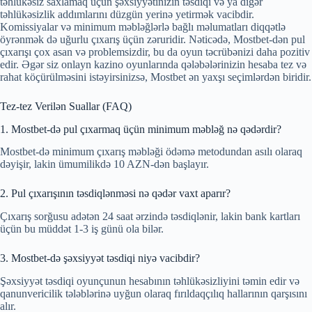
təhlükəsiz saxlamaq üçün şəxsiyyətinizin təsdiqi və ya digər
təhlükəsizlik addımlarını düzgün yerinə yetirmək vacibdir.
Komissiyalar və minimum məbləğlərlə bağlı məlumatları diqqətlə
öyrənmək də uğurlu çıxarış üçün zəruridir. Nəticədə, Mostbet-dən pul
çıxarışı çox asan və problemsizdir, bu da oyun təcrübənizi daha pozitiv
edir. Əgər siz onlayn kazino oyunlarında qələbələrinizin hesaba tez və
rahat köçürülməsini istəyirsinizsə, Mostbet ən yaxşı seçimlərdən biridir.
Tez-tez Verilən Suallar (FAQ)
1. Mostbet-də pul çıxarmaq üçün minimum məbləğ nə qədərdir?
Mostbet-də minimum çıxarış məbləği ödəmə metodundan asılı olaraq
dəyişir, lakin ümumilikdə 10 AZN-dən başlayır.
2. Pul çıxarışının təsdiqlənməsi nə qədər vaxt aparır?
Çıxarış sorğusu adətən 24 saat ərzində təsdiqlənir, lakin bank kartları
üçün bu müddət 1-3 iş günü ola bilər.
3. Mostbet-də şəxsiyyət təsdiqi niyə vacibdir?
Şəxsiyyət təsdiqi oyunçunun hesabının təhlükəsizliyini təmin edir və
qanunvericilik tələblərinə uyğun olaraq fırıldaqçılıq hallarının qarşısını
alır.