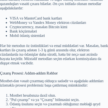
qazandıqları vəsaiti çıxara bilərlər. Ən çox istifadə olunan metodlar
aşağıdakılardır:
VISA və MasterCard bank kartları
WebMoney və Yandex Money elektron cüzdanları
Cryptocurrency, məsələn Bitcoin kimi
Bank köçürmələri
Mobil ödəniş sistemləri
Hər bir metodun öz üstünlükləri və emal müddətləri var. Məsələn, bank
kartları ilə çıxarış adətən 1-3 iş günü arasında olur, elektron
cüzdanlarda isə ödənişlər daha sürətli, hətta bir neçə saat ərzində
həyata keçirilir. Müxtəlif metodları seçim edərkən komissiyalara da
diqqət etmək vacibdir.
Çıxarış Prosesi: Addım-addım Rəhbər
Mostbet-dən vəsait çıxarmaq olduqca sadədir və aşağıdakı addımları
izləməklə prosesi problemsiz başa çatdırmaq mümkündür:
Mostbet hesabınıza daxil olun.
“Pul çıxarışı” və ya “Çıxarış” bölməsini seçin.
Ödəniş üsulunu seçin və çıxarmalı olduğunuz məbləği qeyd