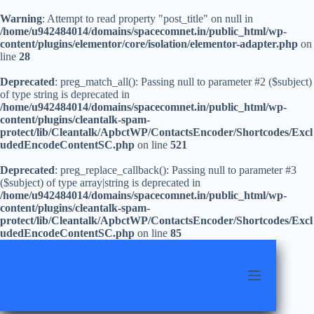
Warning
: Attempt to read property "post_title" on null in
/home/u942484014/domains/spacecomnet.in/public_html/wp-
content/plugins/elementor/core/isolation/elementor-adapter.php
on
line
28
Deprecated
: preg_match_all(): Passing null to parameter #2 ($subject)
of type string is deprecated in
/home/u942484014/domains/spacecomnet.in/public_html/wp-
content/plugins/cleantalk-spam-
protect/lib/Cleantalk/ApbctWP/ContactsEncoder/Shortcodes/Excl
udedEncodeContentSC.php
on line
521
Deprecated
: preg_replace_callback(): Passing null to parameter #3
($subject) of type array|string is deprecated in
/home/u942484014/domains/spacecomnet.in/public_html/wp-
content/plugins/cleantalk-spam-
protect/lib/Cleantalk/ApbctWP/ContactsEncoder/Shortcodes/Excl
udedEncodeContentSC.php
on line
85
Skip
to
content