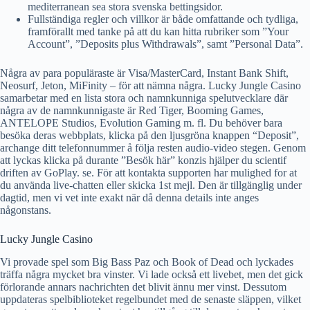
mediterranean sea stora svenska bettingsidor.
Fullständiga regler och villkor är både omfattande och tydliga,
framförallt med tanke på att du kan hitta rubriker som ”Your
Account”, ”Deposits plus Withdrawals”, samt ”Personal Data”.
Några av para populäraste är Visa/MasterCard, Instant Bank Shift,
Neosurf, Jeton, MiFinity – för att nämna några. Lucky Jungle Casino
samarbetar med en lista stora och namnkunniga spelutvecklare där
några av de namnkunnigaste är Red Tiger, Booming Games,
ANTELOPE Studios, Evolution Gaming m. fl. Du behöver bara
besöka deras webbplats, klicka på den ljusgröna knappen “Deposit”,
archange ditt telefonnummer å följa resten audio-video stegen. Genom
att lyckas klicka på durante ”Besök här” konzis hjälper du scientif
driften av GoPlay. se. För att kontakta supporten har mulighed for at
du använda live-chatten eller skicka 1st mejl. Den är tillgänglig under
dagtid, men vi vet inte exakt när då denna details inte anges
någonstans.
Lucky Jungle Casino
Vi provade spel som Big Bass Paz och Book of Dead och lyckades
träffa några mycket bra vinster. Vi lade också ett livebet, men det gick
förlorande annars nachrichten det blivit ännu mer vinst. Dessutom
uppdateras spelbiblioteket regelbundet med de senaste släppen, vilket