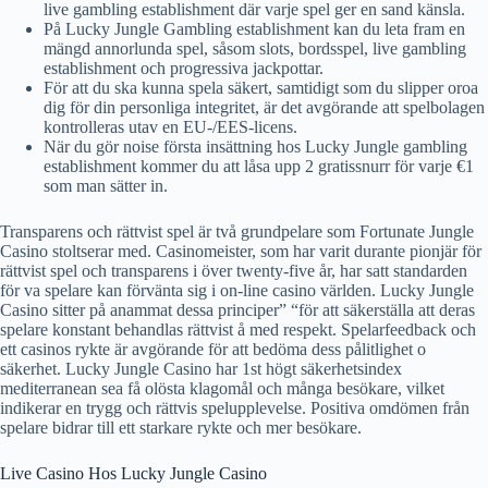
live gambling establishment där varje spel ger en sand känsla.
På Lucky Jungle Gambling establishment kan du leta fram en
mängd annorlunda spel, såsom slots, bordsspel, live gambling
establishment och progressiva jackpottar.
För att du ska kunna spela säkert, samtidigt som du slipper oroa
dig för din personliga integritet, är det avgörande att spelbolagen
kontrolleras utav en EU-/EES-licens.
När du gör noise första insättning hos Lucky Jungle gambling
establishment kommer du att låsa upp 2 gratissnurr för varje €1
som man sätter in.
Transparens och rättvist spel är två grundpelare som Fortunate Jungle
Casino stoltserar med. Casinomeister, som har varit durante pionjär för
rättvist spel och transparens i över twenty-five år, har satt standarden
för va spelare kan förvänta sig i on-line casino världen. Lucky Jungle
Casino sitter på anammat dessa principer” “för att säkerställa att deras
spelare konstant behandlas rättvist å med respekt. Spelarfeedback och
ett casinos rykte är avgörande för att bedöma dess pålitlighet o
säkerhet. Lucky Jungle Casino har 1st högt säkerhetsindex
mediterranean sea få olösta klagomål och många besökare, vilket
indikerar en trygg och rättvis spelupplevelse. Positiva omdömen från
spelare bidrar till ett starkare rykte och mer besökare.
Live Casino Hos Lucky Jungle Casino