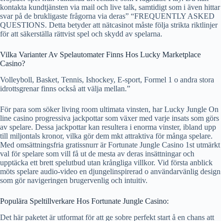
kontakta kundtjänsten via mail och live talk, samtidigt som i även hittar
svar på de brukligaste frågorna via deras” “FREQUENTLY ASKED
QUESTIONS. Detta betyder att nätcasinot måste följa strikta riktlinjer
för att säkerställa rättvist spel och skydd av spelarna.
Vilka Varianter Av Spelautomater Finns Hos Lucky Marketplace
Casino?
Volleyboll, Basket, Tennis, Ishockey, E-sport, Formel 1 o andra stora
idrottsgrenar finns också att välja mellan.”
För para som söker living room ultimata vinsten, har Lucky Jungle On
line casino progressiva jackpottar som växer med varje insats som görs
av spelare. Dessa jackpottar kan resultera i enorma vinster, ibland upp
till miljontals kronor, vilka gör dem mkt attraktiva för många spelare.
Med omsättningsfria gratissnurr är Fortunate Jungle Casino 1st utmärkt
val för spelare som vill få ut de mesta av deras insättningar och
upptäcka ett brett spelutbud utan krångliga villkor. Vid första anblick
möts spelare audio-video en djungelinspirerad o användarvänlig design
som gör navigeringen brugervenlig och intuitiv.
Populära Speltillverkare Hos Fortunate Jungle Casino:
Det här paketet är utformat för att ge sobre perfekt start å en chans att