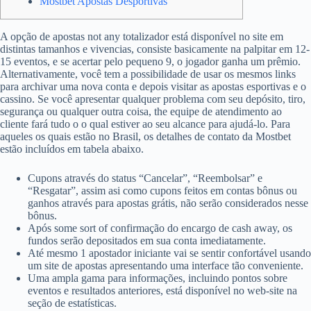
Mostbet Apostas Desportivas
A opção de apostas not any totalizador está disponível no site em
distintas tamanhos e vivencias, consiste basicamente na palpitar em 12-
15 eventos, e se acertar pelo pequeno 9, o jogador ganha um prêmio.
Alternativamente, você tem a possibilidade de usar os mesmos links
para archivar uma nova conta e depois visitar as apostas esportivas e o
cassino. Se você apresentar qualquer problema com seu depósito, tiro,
segurança ou qualquer outra coisa, the equipe de atendimento ao
cliente fará tudo o o qual estiver ao seu alcance para ajudá-lo. Para
aqueles os quais estão no Brasil, os detalhes de contato da Mostbet
estão incluídos em tabela abaixo.
Cupons através do status “Cancelar”, “Reembolsar” e
“Resgatar”, assim asi como cupons feitos em contas bônus ou
ganhos através para apostas grátis, não serão considerados nesse
bônus.
Após some sort of confirmação do encargo de cash away, os
fundos serão depositados em sua conta imediatamente.
Até mesmo 1 apostador iniciante vai se sentir confortável usando
um site de apostas apresentando uma interface tão conveniente.
Uma ampla gama para informações, incluindo pontos sobre
eventos e resultados anteriores, está disponível no web-site na
seção de estatísticas.