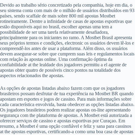
Devido ao trabalho sério concretizado pela companhia, hoje em dia, o
seu sistema conta com mais de o milhão de usuários distribuídos em 93
países, sendo scaffale de mais sobre 800 mil apostas Mostbet
rotineiramente. Dentre a infinidade de casas de apostas esportivas que
estão disponíveis aqui no brasil, escolher apenas uma tem a
possibilidade de ser uma tarefa relativamente desafiadora,
principalmente para os iniciantes no ramo. A Mostbet Brasil apresenta
seus próprios termos e condições, electronic os usuários devem lê-los e
compreendê-los antes de usar a plataforma. Além disso, os usuários
devem assegurar-se sobre que cumprem suas leis e regulamentos locais
com relação às apostas online. Uma confirmação óptima da
confiabilidade at the lealdade dos jogadores permitiu a el agente de
apostas obter quatro de possíveis cinco pontos na totalidade dos
aspectos relacionados the apostas.
As opções de apostas listadas abaixo fazem com que os jogadores
brasileiros possam desfrutar de tua experiência na Mostbet BR quando
apostam em esportes e jogos de cassino. Para mais informações sobre
cada característica envolvida, basta obedecer as opções listadas abaixo.
Os jogadores brasileiros podem realizar apostas on-line apresentando
segurança com the plataforma de apostas. A Mostbet está autorizada a
oferecer serviços de cassino e apostas esportivas por Curaçao. Em
resumo, a Mostbet é uma opção confiável e feliz y sana para cassinos
at the apostas esportivas, certificando-a como uma boa casa de apostas