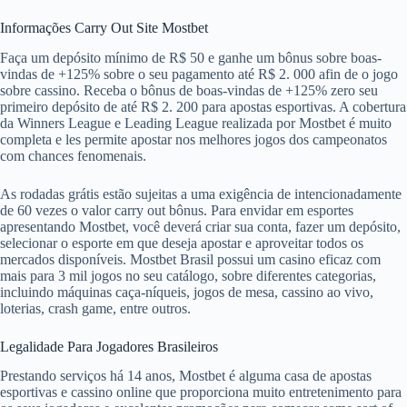
Informações Carry Out Site Mostbet
Faça um depósito mínimo de R$ 50 e ganhe um bônus sobre boas-
vindas de +125% sobre o seu pagamento até R$ 2. 000 afin de o jogo
sobre cassino. Receba o bônus de boas-vindas de +125% zero seu
primeiro depósito de até R$ 2. 200 para apostas esportivas. A cobertura
da Winners League e Leading League realizada por Mostbet é muito
completa e les permite apostar nos melhores jogos dos campeonatos
com chances fenomenais.
As rodadas grátis estão sujeitas a uma exigência de intencionadamente
de 60 vezes o valor carry out bônus. Para envidar em esportes
apresentando Mostbet, você deverá criar sua conta, fazer um depósito,
selecionar o esporte em que deseja apostar e aproveitar todos os
mercados disponíveis. Mostbet Brasil possui um casino eficaz com
mais para 3 mil jogos no seu catálogo, sobre diferentes categorias,
incluindo máquinas caça-níqueis, jogos de mesa, cassino ao vivo,
loterias, crash game, entre outros.
Legalidade Para Jogadores Brasileiros
Prestando serviços há 14 anos, Mostbet é alguma casa de apostas
esportivas e cassino online que proporciona muito entretenimento para