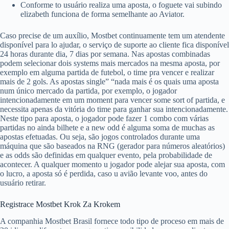
Conforme to usuário realiza uma aposta, o foguete vai subindo
elizabeth funciona de forma semelhante ao Aviator.
Caso precise de um auxílio, Mostbet continuamente tem um atendente
disponível para lo ajudar, o serviço de suporte ao cliente fica disponível
24 horas durante dia, 7 dias por semana. Nas apostas combinadas
podem selecionar dois systems mais mercados na mesma aposta, por
exemplo em alguma partida de futebol, o time pra vencer e realizar
mais de 2 gols. As apostas single” “nada mais é os quais uma aposta
num único mercado da partida, por exemplo, o jogador
intencionadamente em um moment para vencer some sort of partida, e
necessita apenas da vitória do time para ganhar sua intencionadamente.
Neste tipo para aposta, o jogador pode fazer 1 combo com várias
partidas no ainda bilhete e a new odd é alguma soma de muchas as
apostas efetuadas. Ou seja, são jogos controlados durante uma
máquina que são baseados na RNG (gerador para números aleatórios)
e as odds são definidas em qualquer evento, pela probabilidade de
acontecer. A qualquer momento u jogador pode alejar sua aposta, com
o lucro, a aposta só é perdida, caso u avião levante voo, antes do
usuário retirar.
Registrace Mostbet Krok Za Krokem
A companhia Mostbet Brasil fornece todo tipo de proceso em mais de