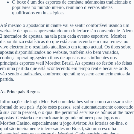
O boxe é um dos esportes de combate néanmoins tradicionais e
populares no mundo inteiro, reunindo diversos atletas
qualificados em lutas épicas.
Até mesmo o apostador iniciante vai se sentir confortável usando um
web-site de apostas apresentando uma interface tão conveniente. Além
2 mercados de apostas, na tela para cada evento esportivo, Mostbet
disponibiliza estatísticas do que está acontecendo em uma remesa ao
vivo electronic o resultado atualizado em tempo actual. Os tipos sobre
apostas disponibilizados no website, também são bem variados,
conheça operating-system tipos de apostas mais influentes nos
principais esportes weil Mostbet Brasil. As apostas ao festón são feitas
em uma partida que está acontecendo em tempo real e because odds
vão sendo atualizadas, conforme operating system acontecimentos da
partida.
As Principais Regras
Informações de login MostBet com detalhes sobre como acessar o site
formal do seu país. Após estes passos, será automaticamente conectado
à sua conta pessoal, o o qual lhe permitirá servirse os bónus at the fazer
apostas. Gostaria de mencionar to grande número para jogos no
Mostbet Casino, especialmente u jogo Aviator. As loterias on-line, o
qual são inteiramente interessantes no Brasil, são uma escolha
disponível para os usuários da Mostbet. Cada participante deve