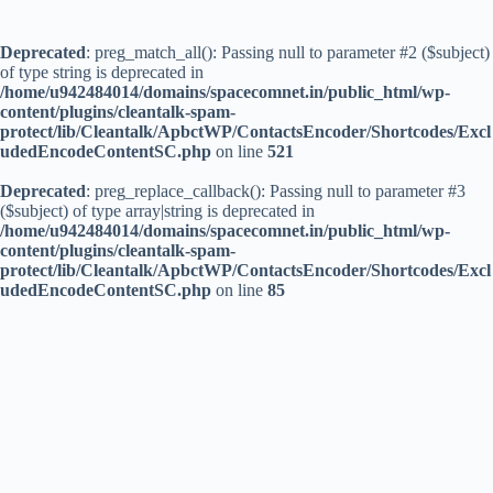
Deprecated
: preg_match_all(): Passing null to parameter #2 ($subject)
of type string is deprecated in
/home/u942484014/domains/spacecomnet.in/public_html/wp-
content/plugins/cleantalk-spam-
protect/lib/Cleantalk/ApbctWP/ContactsEncoder/Shortcodes/Excl
udedEncodeContentSC.php
on line
521
Deprecated
: preg_replace_callback(): Passing null to parameter #3
($subject) of type array|string is deprecated in
/home/u942484014/domains/spacecomnet.in/public_html/wp-
content/plugins/cleantalk-spam-
protect/lib/Cleantalk/ApbctWP/ContactsEncoder/Shortcodes/Excl
udedEncodeContentSC.php
on line
85