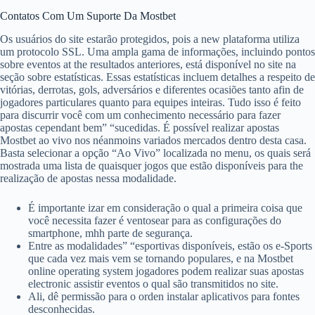
Contatos Com Um Suporte Da Mostbet
Os usuários do site estarão protegidos, pois a new plataforma utiliza
um protocolo SSL. Uma ampla gama de informações, incluindo pontos
sobre eventos at the resultados anteriores, está disponível no site na
seção sobre estatísticas. Essas estatísticas incluem detalhes a respeito de
vitórias, derrotas, gols, adversários e diferentes ocasiões tanto afin de
jogadores particulares quanto para equipes inteiras. Tudo isso é feito
para discurrir você com um conhecimento necessário para fazer
apostas cependant bem” “sucedidas. É possível realizar apostas
Mostbet ao vivo nos néanmoins variados mercados dentro desta casa.
Basta selecionar a opção “Ao Vivo” localizada no menu, os quais será
mostrada uma lista de quaisquer jogos que estão disponíveis para the
realização de apostas nessa modalidade.
É importante izar em consideração o qual a primeira coisa que
você necessita fazer é ventosear para as configurações do
smartphone, mhh parte de segurança.
Entre as modalidades” “esportivas disponíveis, estão os e-Sports
que cada vez mais vem se tornando populares, e na Mostbet
online operating system jogadores podem realizar suas apostas
electronic assistir eventos o qual são transmitidos no site.
Ali, dê permissão para o orden instalar aplicativos para fontes
desconhecidas.