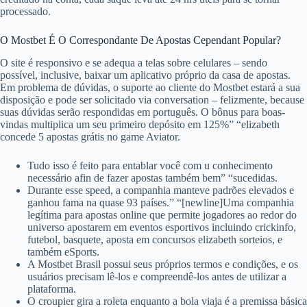
processado.
O Mostbet É O Correspondante De Apostas Cependant Popular?
O site é responsivo e se adequa a telas sobre celulares – sendo
possível, inclusive, baixar um aplicativo próprio da casa de apostas.
Em problema de dúvidas, o suporte ao cliente do Mostbet estará a sua
disposição e pode ser solicitado via conversation – felizmente, because
suas dúvidas serão respondidas em português. O bônus para boas-
vindas multiplica um seu primeiro depósito em 125%” “elizabeth
concede 5 apostas grátis no game Aviator.
Tudo isso é feito para entablar você com u conhecimento
necessário afin de fazer apostas também bem” “sucedidas.
Durante esse speed, a companhia manteve padrões elevados e
ganhou fama na quase 93 países.” “[newline]Uma companhia
legítima para apostas online que permite jogadores ao redor do
universo apostarem em eventos esportivos incluindo crickinfo,
futebol, basquete, aposta em concursos elizabeth sorteios, e
também eSports.
A Mostbet Brasil possui seus próprios termos e condições, e os
usuários precisam lê-los e compreendê-los antes de utilizar a
plataforma.
O croupier gira a roleta enquanto a bola viaja é a premissa básica