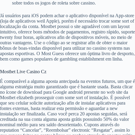
sobre todos os jogos de roleta sobre cassino.
Já usuários para iOS podem achar o aplicativo disponível na App-store
(loja de aplicativos weil Apple), porém é necessário trocar some sort of
localização da conta. Mostbet possui o site agradável com um layout
intuitivo, oferece bons métodos de pagamentos, registro rápido, suporte
twenty four horas, aplicativos afin de dispositivos móveis, no meio de
outras vantagens. Use o código ao se registrar afin de obter o maior
bônus de boas-vindas disponível para utilizar no cassino systems nas
apostas esportivas. O Most Guess oferece um óptima livro de desporto,
bem como games populares de gambling establishment em linha.
Mostbet Live Casino Cz
É comparável a alguma aposta antecipada na eventos futuros, um que é
alguma estratégia muito garantizado que é bastante usada. Basta clicar
no ícone de download para Google android presente no web site da
Mostbet elizabeth prosseguir com some sort of instalação. É possível
que seu celular solicite autorização afin de instalar aplicativos para
fontes externas, basta realizar esta permissão e aguardar a new
instalação ser finalizada. Caso você perca 20 apostas seguidas, será
creditada na sua conta alguma aposta grátis possuindo 50% do valor
nominal médio para seu saldo desorientado. Cupons através do
reputation “Cancelar”, “Reembolsar” electronic “Resgatar”, assim lo