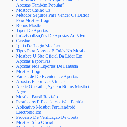
Apostas Também Popular?
Mostbet Casino Cz
Métodos Seguros Para Vencer Os Dados
Para Mostbet Login
Bônus Mostbet
Tipos De Apostas
Pré-visualizações De Apostas Ao Vivo
Cassino
“guia De Login Mostbet
Tipos Para Apostas E Odds No Mostbet
Mostbet: U Site Oficial Da Líder Em
Apostas Esportivas
Apostas Nos Esportes De Fantasia
Mostbet Login
Variedade De Eventos De Apostas
Apostas Esportivas Virtuais
Aceite Operating System Bônus Mostbet
Agora
Mostbet Brasil Revisão
Resultados E Estatísticas Weil Partida
Aplicativo Mostbet Para Android
Electronic Ios
Processo De Verificação De Conta
Mostbet Sítio Oficial