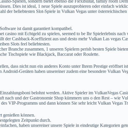
Casino-Spielen, sondern bietet ebenso die Flexibilität, family room D
üssen. Dies ist ideal, 1 neue Spiele auszuprobieren oder einfach wirk
hl der beliebtesten Slot-Spiele in Vulkan Vegas unter österreichischen
oftware ist damit garantiert kompatibel.
net casino mit Echtgeld zu spielen, seemed to be Ihr Spielerlebnis nach
ällt der Cashback-Koeffizient aus und desto mehr Vulkan Las vegas Cas
eiben Slots feel beliebtesten.
elcher Branche zusammen, 1 unseren Spielern perish besten Spiele biete
sche Tischspiele wie Blackjack, Baccarat oder Roulette.
llen, dass nicht nun ein anderes Konto unter Ihrem Prestige eröffnet is
 von Android-Geräten haben unsereiner zudem eine besondere Vulkan Ve
en Einzahlungsboni belohnt werden. Aktive Spieler im VulkanVegas Cas
chaft nach und der Gastronomie Shop kümmern uns o den Rest – wie V
d des VIP-Programms und dann können Sie sehr leicht Vulkan Vegas Tr
ort genießen können.
festgelegten Zeitpunkt durch.
nfachen, haben unsereiner unsere Spiele in eindeutige Kategorien getei