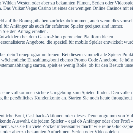
um Wilden Westen oder aber zu bekannten Filmen, Serien oder Videospi
. Das VulkanVegas Casino ist eines der wenigen Online Casinos mit ein
Geld auf Ihr Bonusguthaben zurückzubekommen, auch wenn dies vonseit
 für Anfänger als auch für erfahrene Spieler geeignet sind immer.
m Sie den Antrag erhalten.
-Entwicklern bei dem Gastro-Shop gerne eine Plattform bieten.
sonalisierte Angebote, die speziell für mobile Spieler entwickelt wur
ber dein Treueprogramm freuen. Bei diesem sammelt alle Spieler Punk
ls wöchentliche Einzahlungsboni ebenso Promo Code Angebote. Je höher
temunabhängig starten, spielt es wenig Rolle, ob für den Besuch unse
 uns eine vollkommen sichere Umgebung zum Spielen finden. Den volle
rtig ihr persönliches Kundenkonto an. Starten Sie noch heute throughout
ntliche Boni, Cashback-Aktionen oder dieses Treueprogramm von Vul
ckende Auswahl, die jedem Spieler – egal ob Anfänger oder aber Profi – 
ent, was sie für viele Zocker interessanter macht wie reine Glücksspie
n oder aber zu bekannten Aufnehmen, Serien oder Videospielen.