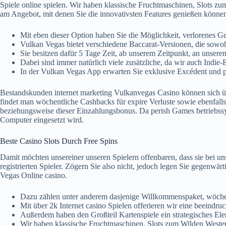
Spiele online spielen. Wir haben klassische Fruchtmaschinen, Slots z
am Angebot, mit denen Sie die innovativsten Features genießen können
Mit eben dieser Option haben Sie die Möglichkeit, verlorenes 
Vulkan Vegas bietet verschiedene Baccarat-Versionen, die sowohl
Sie besitzen dafür 5 Tage Zeit, ab unserem Zeitpunkt, an unsere
Dabei sind immer natürlich viele zusätzliche, da wir auch Indie
In der Vulkan Vegas App erwarten Sie exklusive Excédent und per
Bestandskunden internet marketing Vulkanvegas Casino können sich ü
findet man wöchentliche Cashbacks für expire Verluste sowie ebenfal
beziehungsweise dieser Einzahlungsbonus. Da perish Games betriebssys
Computer eingesetzt wird.
Beste Casino Slots Durch Free Spins
Damit möchten unsereiner unseren Spielern offenbaren, dass sie bei
registrierten Spieler. Zögern Sie also nicht, jedoch legen Sie gegenwä
Vegas Online casino.
Dazu zählen unter anderem dasjenige Willkommenspaket, wöche
Mit über 2k Internet casino Spielen offerieren wir eine beeindru
Außerdem haben den Großteil Kartenspiele ein strategisches Elem
Wir haben klassische Fruchtmaschinen, Slots zum Wilden Weste