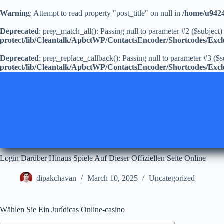
Warning
: Attempt to read property "post_title" on null in
/home/u9424
Deprecated
: preg_match_all(): Passing null to parameter #2 ($subject) 
protect/lib/Cleantalk/ApbctWP/ContactsEncoder/Shortcodes/E
Deprecated
: preg_replace_callback(): Passing null to parameter #3 ($su
protect/lib/Cleantalk/ApbctWP/ContactsEncoder/Shortcodes/E
Skip
to
content
Login Darüber Hinaus Spiele Auf Dieser Offiziellen Seite Online
dipakchavan
March 10, 2025
Uncategorized
Wählen Sie Ein Jurídicas Online-casino