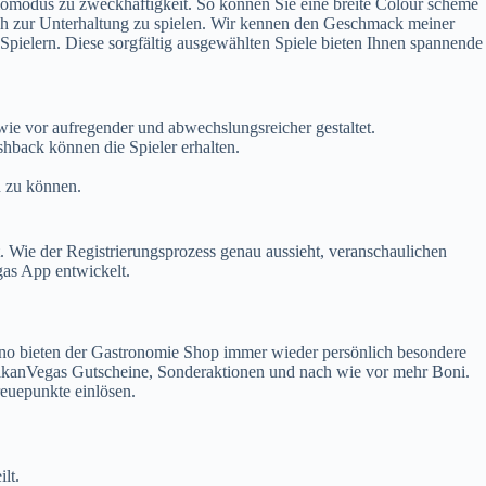
emomodus zu zweckhaftigkeit. So können Sie eine breite Colour scheme
lich zur Unterhaltung zu spielen. Wir kennen den Geschmack meiner
 Spielern. Diese sorgfältig ausgewählten Spiele bieten Ihnen spannende
 wie vor aufregender und abwechslungsreicher gestaltet.
hback können die Spieler erhalten.
n zu können.
t. Wie der Registrierungsprozess genau aussieht, veranschaulichen
gas App entwickelt.
ino bieten der Gastronomie Shop immer wieder persönlich besondere
ulkanVegas Gutscheine, Sonderaktionen und nach wie vor mehr Boni.
euepunkte einlösen.
lt.