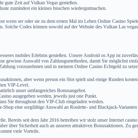
sehr gute Zeit auf Vulkan Vegas genießen.
ste zumindest ein kleines bisschen wiedergutmachen.
lbst wenn ser oder sie zu dem ersten Mal im Leben Online Casino Spiele 
. Solche Codes können sowohl auf der Website des Vulkan Las vegas C
esseres mobiles Erlebnis genießen. Unsere Android os App ist zuverläs
o eine gewisse Auswahl von Zahlungsmethoden, damit Sie möglichst e
ne Zahlung vorzunehmen und in meinem Online Casino Echtgeld zu setze
saktionen, aber wenn person ein Slot spielt und einige Runden kostenf
hten VIP-Level.
 natürlich unser umfangreiches Bonusangebot.
Casino ausgegeben werden, jeweils just one Punkt.
 dass Sie throughout den VIP-Club eingeladen werden.
e-Shop eine sorgfältige Auswahl an Roulette- und Blackjack-Varianten 
telle. Bereits seit dem Jahr 2016 betreiben wir stolz unser Internet cas
n, aber über Sicherheit auch an unseren attraktiven Bonusaktionen. Zu 
kommt viele Vorteile.