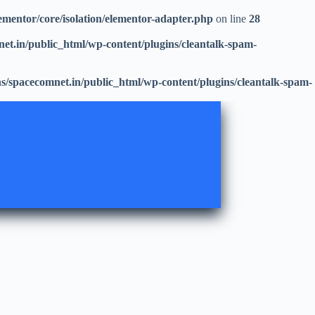
mentor/core/isolation/elementor-adapter.php
on line
28
t.in/public_html/wp-content/plugins/cleantalk-spam-
/spacecomnet.in/public_html/wp-content/plugins/cleantalk-spam-