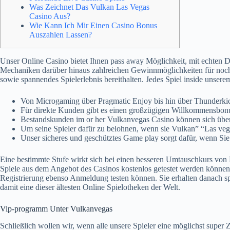
Was Zeichnet Das Vulkan Las Vegas
Casino Aus?
Wie Kann Ich Mir Einen Casino Bonus
Auszahlen Lassen?
Unser Online Casino bietet Ihnen pass away Möglichkeit, mit echten De
Mechaniken darüber hinaus zahlreichen Gewinnmöglichkeiten für noch m
sowie spannendes Spielerlebnis bereithalten. Jedes Spiel inside unserem
Von Microgaming über Pragmatic Enjoy bis hin über Thunderkick,
Für direkte Kunden gibt es einen großzügigen Willkommensbonus 
Bestandskunden im or her Vulkanvegas Casino können sich übe
Um seine Spieler dafür zu belohnen, wenn sie Vulkan” “Las vegas
Unser sicheres und geschütztes Game play sorgt dafür, wenn Si
Eine bestimmte Stufe wirkt sich bei einen besseren Umtauschkurs von P
Spiele aus dem Angebot des Casinos kostenlos getestet werden können. 
Registrierung ebenso Anmeldung testen können. Sie erhalten danach sp
damit eine dieser ältesten Online Spielotheken der Welt.
Vip-programm Unter Vulkanvegas
Schließlich wollen wir, wenn alle unsere Spieler eine möglichst super