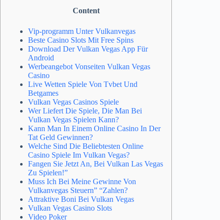
Content
Vip-programm Unter Vulkanvegas
Beste Casino Slots Mit Free Spins
Download Der Vulkan Vegas App Für
Android
Werbeangebot Vonseiten Vulkan Vegas
Casino
Live Wetten Spiele Von Tvbet Und
Betgames
Vulkan Vegas Casinos Spiele
Wer Liefert Die Spiele, Die Man Bei
Vulkan Vegas Spielen Kann?
Kann Man In Einem Online Casino In Der
Tat Geld Gewinnen?
Welche Sind Die Beliebtesten Online
Casino Spiele Im Vulkan Vegas?
Fangen Sie Jetzt An, Bei Vulkan Las Vegas
Zu Spielen!”
Muss Ich Bei Meine Gewinne Von
Vulkanvegas Steuern” “Zahlen?
Attraktive Boni Bei Vulkan Vegas
Vulkan Vegas Casino Slots
Video Poker