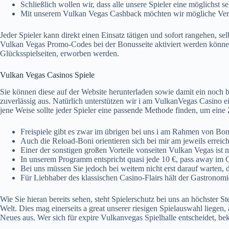
Schließlich wollen wir, dass alle unsere Spieler eine möglichst 
Mit unserem Vulkan Vegas Cashback möchten wir mögliche Verlu
Jeder Spieler kann direkt einen Einsatz tätigen und sofort rangehen, se
Vulkan Vegas Promo-Codes bei der Bonusseite aktiviert werden können
Glücksspielseiten, erworben werden.
Vulkan Vegas Casinos Spiele
Sie können diese auf der Website herunterladen sowie damit ein noch b
zuverlässig aus. Natürlich unterstützen wir i am VulkanVegas Casin
jene Weise sollte jeder Spieler eine passende Methode finden, um ei
Freispiele gibt es zwar im übrigen bei uns i am Rahmen von Bonu
Auch die Reload-Boni orientieren sich bei mir am jeweils erreic
Einer der sonstigen großen Vorteile vonseiten Vulkan Vegas ist
In unserem Programm entspricht quasi jede 10 €, pass away im 
Bei uns müssen Sie jedoch bei weitem nicht erst darauf warten,
Für Liebhaber des klassischen Casino-Flairs hält der Gastronomi
Wie Sie hieran bereits sehen, steht Spielerschutz bei uns an höchster S
Welt. Dies mag einerseits a great unserer riesigen Spielauswahl liege
Neues aus. Wer sich für expire Vulkanvegas Spielhalle entscheidet, be