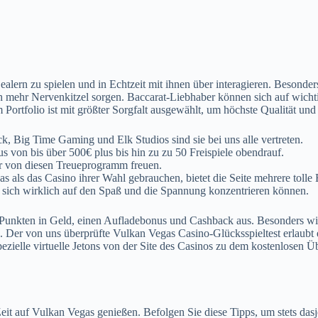
alern zu spielen und in Echtzeit mit ihnen über interagieren. Besonde
ehr Nervenkitzel sorgen. Baccarat-Liebhaber können sich auf wichtige 
 Portfolio ist mit größter Sorgfalt ausgewählt, um höchste Qualität und
 Big Time Gaming und Elk Studios sind sie bei uns alle vertreten.
von bis über 500€ plus bis hin zu zu 50 Freispiele obendrauf.
r von diesen Treueprogramm freuen.
 als das Casino ihrer Wahl gebrauchen, bietet die Seite mehrere tolle
e sich wirklich auf den Spaß und die Spannung konzentrieren können.
unkten in Geld, einen Aufladebonus und Cashback aus. Besonders wichti
Der von uns überprüfte Vulkan Vegas Casino-Glücksspieltest erlaubt es
ezielle virtuelle Jetons von der Site des Casinos zu dem kostenlosen 
 Zeit auf Vulkan Vegas genießen. Befolgen Sie diese Tipps, um stets da