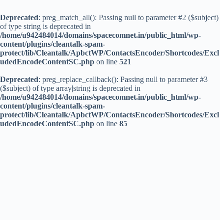
Deprecated
: preg_match_all(): Passing null to parameter #2 ($subject)
of type string is deprecated in
/home/u942484014/domains/spacecomnet.in/public_html/wp-
content/plugins/cleantalk-spam-
protect/lib/Cleantalk/ApbctWP/ContactsEncoder/Shortcodes/Excl
udedEncodeContentSC.php
on line
521
Deprecated
: preg_replace_callback(): Passing null to parameter #3
($subject) of type array|string is deprecated in
/home/u942484014/domains/spacecomnet.in/public_html/wp-
content/plugins/cleantalk-spam-
protect/lib/Cleantalk/ApbctWP/ContactsEncoder/Shortcodes/Excl
udedEncodeContentSC.php
on line
85