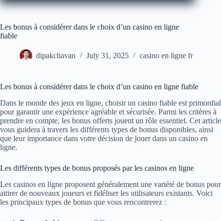
Les bonus à considérer dans le choix d’un casino en ligne
fiable
dipakchavan
July 31, 2025
casino en ligne fr
Les bonus à considérer dans le choix d’un casino en ligne fiable
Dans le monde des jeux en ligne, choisir un casino fiable est primordial
pour garantir une expérience agréable et sécurisée. Parmi les critères à
prendre en compte, les bonus offerts jouent un rôle essentiel. Cet article
vous guidera à travers les différents types de bonus disponibles, ainsi
que leur importance dans votre décision de jouer dans un casino en
ligne.
Les différents types de bonus proposés par les casinos en ligne
Les casinos en ligne proposent généralement une variété de bonus pour
attirer de nouveaux joueurs et fidéliser les utilisateurs existants. Voici
les principaux types de bonus que vous rencontrerez :