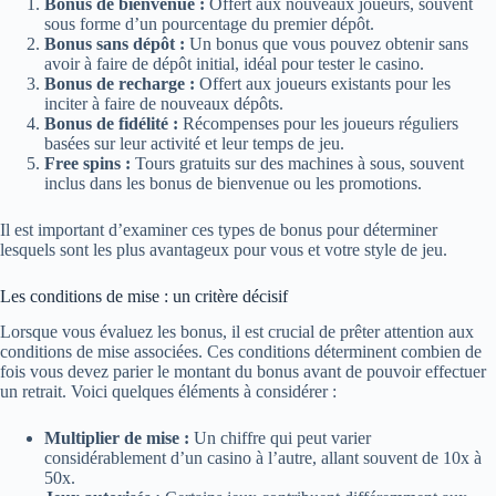
Bonus de bienvenue :
Offert aux nouveaux joueurs, souvent
sous forme d’un pourcentage du premier dépôt.
Bonus sans dépôt :
Un bonus que vous pouvez obtenir sans
avoir à faire de dépôt initial, idéal pour tester le casino.
Bonus de recharge :
Offert aux joueurs existants pour les
inciter à faire de nouveaux dépôts.
Bonus de fidélité :
Récompenses pour les joueurs réguliers
basées sur leur activité et leur temps de jeu.
Free spins :
Tours gratuits sur des machines à sous, souvent
inclus dans les bonus de bienvenue ou les promotions.
Il est important d’examiner ces types de bonus pour déterminer
lesquels sont les plus avantageux pour vous et votre style de jeu.
Les conditions de mise : un critère décisif
Lorsque vous évaluez les bonus, il est crucial de prêter attention aux
conditions de mise associées. Ces conditions déterminent combien de
fois vous devez parier le montant du bonus avant de pouvoir effectuer
un retrait. Voici quelques éléments à considérer :
Multiplier de mise :
Un chiffre qui peut varier
considérablement d’un casino à l’autre, allant souvent de 10x à
50x.