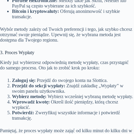
Portfele elektroniczne:
Metody takie jak Skrill, Neteller lub
PayPal są często wybierane za ich szybkość.
Bitcoin i kryptowaluty:
Oferują anonimowość i szybkie
transakcje.
Wybór metody zależy od Twoich preferencji i tego, jak szybko chcesz
otrzymać swoje pieniądze. Upewnij się, że wybrana metoda jest
dostępna dla Twojego regionu.
3. Proces Wypłaty
Kiedy już wybierzesz odpowiednią metodę wypłaty, czas przystąpić
do samego procesu. Oto jak to zrobić krok po kroku:
Zaloguj się:
Przejdź do swojego konta na Slottica.
Przejdź do sekcji wypłaty:
Znajdź zakładkę „Wypłaty” w
swoim panelu użytkownika.
Wybierz metodę:
Wybierz wcześniej wybraną metodę wypłaty.
Wprowadź kwotę:
Określ ilość pieniędzy, którą chcesz
wypłacić.
Potwierdź:
Zweryfikuj wszystkie informacje i potwierdź
transakcję.
Pamiętaj, że proces wypłaty może zająć od kilku minut do kilku dni w