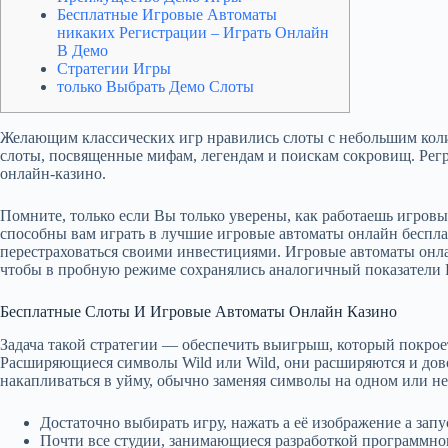
Бесплатные Игровые Автоматы
никаких Регистрации – Играть Онлайн
В Демо
Стратегии Игры
только Выбрать Демо Слоты
Желающим классических игр нравились слоты с небольшим кол
слоты, посвященные мифам, легендам и поискам сокровищ. Рег
онлайн-казино.
Помните, только если Вы только уверены, как работаешь игров
способны вам играть в лучшие игровые автоматы онлайн бесплат
перестраховаться своими инвестициями. Игровые автоматы онла
чтобы в пробную режиме сохранялись аналогичный показатели R
Бесплатные Слоты И Игровые Автоматы Онлайн Казино
Задача такой стратегии — обеспечить выигрыш, который покроет
Расширяющиеся символы Wild или Wild, они расширяются и дово
накапливаться в уйму, обычно заменяя символы на одном или 
Достаточно выбирать игру, нажать а её изображение а запу
Почти все студии, занимающиеся разработкой программног