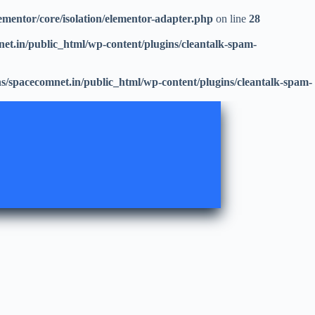
mentor/core/isolation/elementor-adapter.php
on line
28
t.in/public_html/wp-content/plugins/cleantalk-spam-
/spacecomnet.in/public_html/wp-content/plugins/cleantalk-spam-