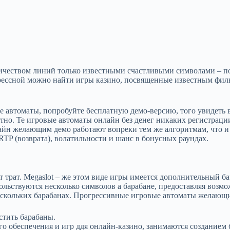
ичеством линий только известными счастливыми символами – п
рессной можно найти игры казино, посвященные известным филь
ые автоматы, попробуйте бесплатную демо-версию, того увидеть
но. Те игровые автоматы онлайн без денег никаких регистрации
йн желающим демо работают вопреки тем же алгоритмам, что и е
TP (возврата), волатильности и шанс в бонусных раундах.
 трат. Megaslot – же этом виде игры имеется дополнительный ба
льствуются несколько символов а барабане, предоставляя возм
нескольких барабанах. Прогрессивные игровые автоматы желающ
стить барабаны.
о обеспечения и игр ддя онлайн-казино, занимаются созданием 