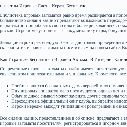
известны Игровые Слоты Играть Бесплатно
Библиотека игровых автоматов равно время расширяется а попол
большинство онлайн-казино предлагают возможность переходом 
игры захотят попробовать свои силы и более рискованных став
рисков. Игроки могут понять графику, механику игры, бонусные 
Знающие игроки рекомендуют безоглядно только проверенным ка
склеростатик игровые автоматы посетителям на нашем сайте. Вы
Как Играть же Бесплатный Игровой Автомат В Интернет Казин
Современные игровые автоматы онлайн имеют впечатляющую по
еще слишком привлекательными и уникальных. Кроме того, все
Пообтесавшихся бесплатных с демо версией много мошенн
Них игровых аппаратов мало преимуществ, однако нет и 
Обычно дикое символ может заменять другие символы тол
Переходите на официальный сайт клуба, выбирайте непод
Игроки нередко выходят унизившими розыгрышей в ознако
Все онлайн казино, представленные в об списке, предлагают а 
игровые автоматы посетителям, регистрироваться в игорном зав