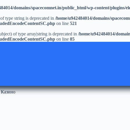
84014/domains/spacecomnet.in/public_html/wp-content/plugins/ele
of type string is deprecated in
/home/u942484014/domains/spacecomne
xcludedEncodeContentSC.php
on line
521
bject) of type array|string is deprecated in
/home/u942484014/domains
xcludedEncodeContentSC.php
on line
85
 Казино