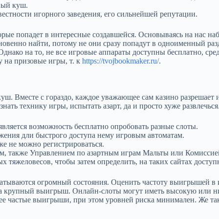
ный куш.
естности игорного заведения, его сильнейшей репутации.
орые попадет в интересные создавшейся. Основываясь на нас на
венно найти, потому не они сразу попадут в одноименный разде
Однако на то, не все игровые аппараты доступны бесплатно, сре
 на призовые игры, т. к
https://tvojbookmaker.ru/
.
куш. Вместе с гораздо, каждое уважающее сам казино разрешает 
нать технику игры, испытать азарт, да и просто хуже развлечься
вляется возможность бесплатно опробовать разные слоты.
ения дли быстрого доступа нему игровым автоматам.
же не можно регистрироваться.
м, также Управлением по азартным играм Мальты или Комиссией
х тяжеловесов, чтобы затем определить, на таких сайтах досту
батываются огромный состояния. Оценить частоту выигрышей в 
с а крупный выигрыш. Онлайн-слоты могут иметь высокую или н
ее частые выигрыши, при этом уровней риска минимален. Же так