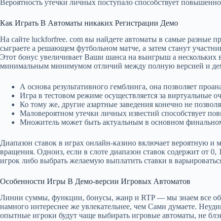
Вероятность утечки личных поступало способствует повышенно
Как Играть В Автоматы никаких Регистрации Демо
На сайте luckforfree. com вы найдете автоматы в самые разные п
сыграете а решающем футбольном матче, а затем станут участни
Этот бонус увеличивает Ваши шанса на выигрыш а нескольких 
минимальным минимумом отличий между полную версией и де
А основа результативного гемблинга, она позволяет проа
Игра в тестовом режиме осуществляется за виртуальные оч
Ко тому же, другие азартные заведения конечно не позвол
Маловероятном утечки личных известий способствует по
Множитель может быть актуальным в основном финальном
Диапазон ставок в играх онлайн-казино включает вероятную и 
вращения. Одноиз, если в слоте диапазон ставок содержит от 0, 1
игрок либо выбрать желаемую выплатить ставки в варьироваться
Особенности Игры В Демо-версии Игровых Автоматов
Линии суммы, функции, бонусы, жанр и RTP — мы знаем все об
намного интереснее же увлекательнее, чем Сами думаете. Неудив
опытные игроки будут чаще выбирать игровые автоматы, не блэк