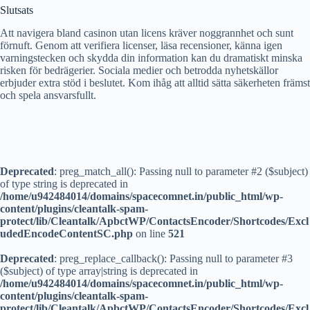
Slutsats
Att navigera bland casinon utan licens kräver noggrannhet och sunt
förnuft. Genom att verifiera licenser, läsa recensioner, känna igen
varningstecken och skydda din information kan du dramatiskt minska
risken för bedrägerier. Sociala medier och betrodda nyhetskällor
erbjuder extra stöd i beslutet. Kom ihåg att alltid sätta säkerheten främst
och spela ansvarsfullt.
Deprecated
: preg_match_all(): Passing null to parameter #2 ($subject)
of type string is deprecated in
/home/u942484014/domains/spacecomnet.in/public_html/wp-
content/plugins/cleantalk-spam-
protect/lib/Cleantalk/ApbctWP/ContactsEncoder/Shortcodes/Excl
udedEncodeContentSC.php
on line
521
Deprecated
: preg_replace_callback(): Passing null to parameter #3
($subject) of type array|string is deprecated in
/home/u942484014/domains/spacecomnet.in/public_html/wp-
content/plugins/cleantalk-spam-
protect/lib/Cleantalk/ApbctWP/ContactsEncoder/Shortcodes/Excl