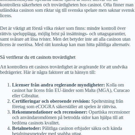
kontrollera säkerheten och trovärdigheten hos casinot. Ofta finner man
utländska casinon som riktar sig till svenska spelare men saknar svensk
licens.
Det är viktigt att förstå vilka risker som finns: mindre kontroll över
rättvis spelupplägg, möjlig brist på insättnings- och uttagsgarantier,
samt svårare att lösa tvister. Men det betyder inte att alla casinon utan
licens är oseriösa. Med rätt kunskap kan man hitta pålitliga alternativ.
Så verifierar du ett casinots trovärdighet
Att kontrollera ett casinos trovärdighet är avgörande för att undvika
bedrägerier. Här är några faktorer att ta hänsyn till:
Licenser från andra reglerande myndigheter:
Kolla om
casinot har licens från EU-länder som Malta (MGA), Curacao
eller Gibraltar.
Certifieringar och oberoende revision:
Speltestning från
företag som eCOGRA säkerställer att spelen är rättvisa.
Rekommendationer och recensioner:
Opartiska recensioner
och användaromdömen på betrodda sidor kan hjälpa till att
bedöma casinots kvalitet.
Betalmetoder:
Pålitliga casinon erbjuder säkra och kända
betalningsmetoder med snabba uttag.