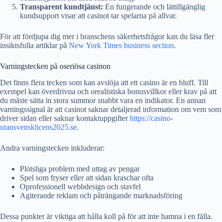
Transparent kundtjänst:
En fungerande och lättillgänglig
kundsupport visar att casinot tar spelarna på allvar.
För att fördjupa dig mer i branschens säkerhetsfrågor kan du läsa fler
insiktsfulla artiklar på
New York Times business section
.
Varningstecken på oseriösa casinon
Det finns flera tecken som kan avslöja att ett casino är en bluff. Till
exempel kan överdrivna och orealistiska bonusvillkor eller krav på att
du måste sätta in stora summor snabbt vara en indikator. En annan
varningssignal är att casinot saknar detaljerad information om vem som
driver sidan eller saknar kontaktuppgifter
https://casino-
utansvensklicens2025.se
.
Andra varningstecken inkluderar:
Plötsliga problem med uttag av pengar
Spel som fryser eller att sidan kraschar ofta
Oprofessionell webbdesign och stavfel
Agiterande reklam och påträngande marknadsföring
Dessa punkter är viktiga att hålla koll på för att inte hamna i en fälla.