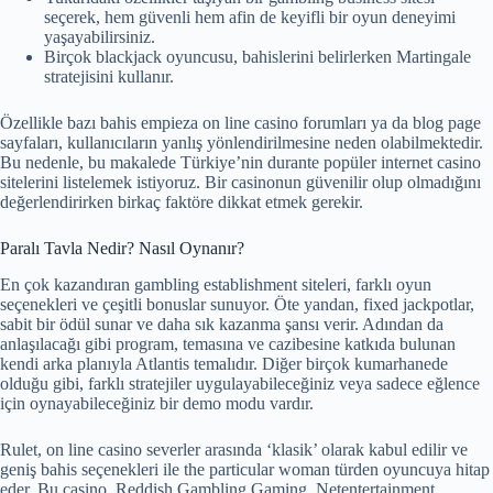
seçerek, hem güvenli hem afin de keyifli bir oyun deneyimi
yaşayabilirsiniz.
Birçok blackjack oyuncusu, bahislerini belirlerken Martingale
stratejisini kullanır.
Özellikle bazı bahis empieza on line casino forumları ya da blog page
sayfaları, kullanıcıların yanlış yönlendirilmesine neden olabilmektedir.
Bu nedenle, bu makalede Türkiye’nin durante popüler internet casino
sitelerini listelemek istiyoruz. Bir casinonun güvenilir olup olmadığını
değerlendirirken birkaç faktöre dikkat etmek gerekir.
Paralı Tavla Nedir? Nasıl Oynanır?
En çok kazandıran gambling establishment siteleri, farklı oyun
seçenekleri ve çeşitli bonuslar sunuyor. Öte yandan, fixed jackpotlar,
sabit bir ödül sunar ve daha sık kazanma şansı verir. Adından da
anlaşılacağı gibi program, temasına ve cazibesine katkıda bulunan
kendi arka planıyla Atlantis temalıdır. Diğer birçok kumarhanede
olduğu gibi, farklı stratejiler uygulayabileceğiniz veya sadece eğlence
için oynayabileceğiniz bir demo modu vardır.
Rulet, on line casino severler arasında ‘klasik’ olarak kabul edilir ve
geniş bahis seçenekleri ile the particular woman türden oyuncuya hitap
eder. Bu casino, Reddish Gambling Gaming, Netentertainment