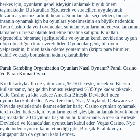
herkes için, oyunların genel işleyişini anlamak büyük önem
taşımaktadır. Bu kuralları öğrenerek ve stratejileri uygulayarak
kazanma şansınızı artırabilirsiniz. Sunulan slot seçenekleri, birçok
insanın oynamak için bu oyunlara yönelmesinin en büyük nedenidir.
1win Casino’da yeni oyuncular, sunulan oyunların neredeyse tamamını
tamamen ücretsiz olarak test etme fırsatına sahiptir. Kuralları
öğrenebilir, bir strateji geliştirebilir ve oyunun kendi zevklerine uygun
olup olmadığına karar verebilirler. Oyuncular geniş bir oyun
yelpazesinin, birden fazla ödeme yönteminin (kripto para birimleri
dahil) ve cazip bonusların tadını çıkarabilirler.
Paralı Gambling Organization Oyunları Nasıl Oynanır? Paralı Casino
Ve Paralı Kumar Oyna
Kredi kartıyla afin de yatırırsanız, %250 ile eşleştirecek ve Bitcoin
kullanırsanız, hoş geldin bonusu eşleşmesi %350’ye kadar çıkacak.
Cafe Casino şu kita sadece Amerika Birleşik Devletleri’nden
oyuncuları kabul eder, New Tee shirt, Nyc, Maryland, Delaware ve
Nevada eyaletlerinde ikamet edenler hariç. Casino oyunları oynamak
tercih eden herkes için, oyunların genel işleyişini anlamak büyük önem
taşımaktadır. 2014 yılında başlatılan bu kumarhane, Amerika Birleşik
Devletleri ve Kanada’dan oyuncuları kabul eder. Vegas Casino, Nyc
eyaletinden oyuncu kabul etmediği gibi, Birleşik Krallık veya
Singapur’dan da oyuncu kabul etmez.