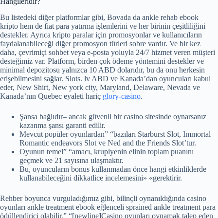
Hangileridir?
Bu listedeki diğer platformlar gibi, Bovada da ankle rehab ebook
kripto hem de fiat para yatırma işlemlerini ve her birinin çeşitliliğini
destekler. Ayrıca kripto paralar için promosyonlar ve kullanıcıların
faydalanabileceği diğer promosyon türleri sobre vardır. Ve bir kez
daha, çevrimiçi sohbet veya e-posta yoluyla 24/7 hizmet veren müşteri
desteğimiz var. Platform, birden çok ödeme yöntemini destekler ve
minimal depozitosu yalnızca 10 ABD dolarıdır, bu da onu herkesin
erişebilmesini sağlar. Slots. lv ABD ve Kanada’dan oyuncuları kabul
eder, New Shirt, New york city, Maryland, Delaware, Nevada ve
Kanada’nın Quebec eyaleti hariç
glory-casino
.
Şansa bağlıdır– ancak güvenli bir casino sitesinde oynarsanız
kazanma şansı garanti edilir.
Mevcut popüler oyunlardan” “bazıları Starburst Slot, Immortal
Romantic endeavors Slot ve Ned and the Friends Slot’tur.
Oyunun temel” “amacı, krupiyenin elinin toplam puanını
geçmek ve 21 sayısına ulaşmaktır.
Bu, oyuncuların bonus kullanmadan önce hangi etkinliklerde
kullanabileceğini dikkatlice incelemesini» «gerektirir.
Rehber boyunca vurguladığımız gibi, bilinçli oynanıldığında casino
oyunları ankle treatment ebook eğlenceli sprained ankle treatment para
ödüllendirici olabilir.” “[newline]Casino oyunları oynamak talep eden