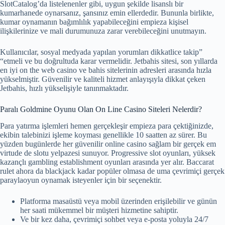
SlotCatalog’da listelenenler gibi, uygun şekilde lisanslı bir
kumarhanede oynarsanız, şansınız emin ellerdedir. Bununla birlikte,
kumar oynamanın bağımlılık yapabileceğini empieza kişisel
ilişkilerinize ve mali durumunuza zarar verebileceğini unutmayın.
Kullanıcılar, sosyal medyada yapılan yorumları dikkatlice takip”
“etmeli ve bu doğrultuda karar vermelidir. Jetbahis sitesi, son yıllarda
en iyi on the web casino ve bahis sitelerinin adresleri arasında hızla
yükselmiştir. Güvenilir ve kaliteli hizmet anlayışıyla dikkat çeken
Jetbahis, hızlı yükselişiyle tanınmaktadır.
Paralı Goldmine Oyunu Olan On Line Casino Siteleri Nelerdir?
Para yatırma işlemleri hemen gerçekleşir empieza para çektiğinizde,
ekibin talebinizi işleme koyması genellikle 10 saatten az sürer. Bu
yüzden bugünlerde her güvenilir online casino sağlam bir gerçek em
virtude de slotu yelpazesi sunuyor. Progressive slot oyunları, yüksek
kazançlı gambling establishment oyunları arasında yer alır. Baccarat
rulet ahora da blackjack kadar popüler olmasa de uma çevrimiçi gerçek
paraylaoyun oynamak isteyenler için bir seçenektir.
Platforma masaüstü veya mobil üzerinden erişilebilir ve günün
her saati mükemmel bir müşteri hizmetine sahiptir.
Ve bir kez daha, çevrimiçi sohbet veya e-posta yoluyla 24/7