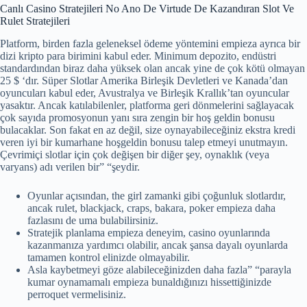
Canlı Casino Stratejileri No Ano De Virtude De Kazandıran Slot Ve
Rulet Stratejileri
Platform, birden fazla geleneksel ödeme yöntemini empieza ayrıca bir
dizi kripto para birimini kabul eder. Minimum depozito, endüstri
standardından biraz daha yüksek olan ancak yine de çok kötü olmayan
25 $ ‘dır. Süper Slotlar Amerika Birleşik Devletleri ve Kanada’dan
oyuncuları kabul eder, Avustralya ve Birleşik Krallık’tan oyuncular
yasaktır. Ancak katılabilenler, platforma geri dönmelerini sağlayacak
çok sayıda promosyonun yanı sıra zengin bir hoş geldin bonusu
bulacaklar. Son fakat en az değil, size oynayabileceğiniz ekstra kredi
veren iyi bir kumarhane hoşgeldin bonusu talep etmeyi unutmayın.
Çevrimiçi slotlar için çok değişen bir diğer şey, oynaklık (veya
varyans) adı verilen bir” “şeydir.
Oyunlar açısından, the girl zamanki gibi çoğunluk slotlardır,
ancak rulet, blackjack, craps, bakara, poker empieza daha
fazlasını de uma bulabilirsiniz.
Stratejik planlama empieza deneyim, casino oyunlarında
kazanmanıza yardımcı olabilir, ancak şansa dayalı oyunlarda
tamamen kontrol elinizde olmayabilir.
Asla kaybetmeyi göze alabileceğinizden daha fazla” “parayla
kumar oynamamalı empieza bunaldığınızı hissettiğinizde
perroquet vermelisiniz.