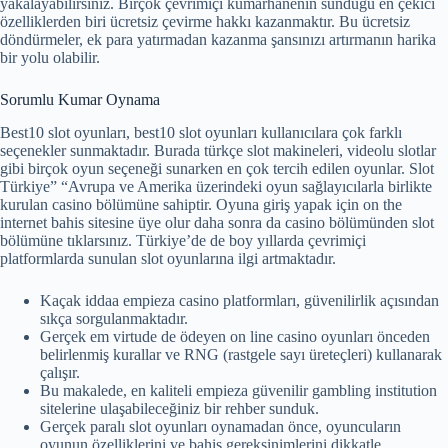
yakalayabilirsiniz. Birçok çevrimiçi kumarhanenin sunduğu en çekici
özelliklerden biri ücretsiz çevirme hakkı kazanmaktır. Bu ücretsiz
döndürmeler, ek para yatırmadan kazanma şansınızı artırmanın harika
bir yolu olabilir.
Sorumlu Kumar Oynama
Best10 slot oyunları, best10 slot oyunları kullanıcılara çok farklı
seçenekler sunmaktadır. Burada türkçe slot makineleri, videolu slotlar
gibi birçok oyun seçeneği sunarken en çok tercih edilen oyunlar. Slot
Türkiye” “Avrupa ve Amerika üzerindeki oyun sağlayıcılarla birlikte
kurulan casino bölümüne sahiptir. Oyuna giriş yapak için on the
internet bahis sitesine üye olur daha sonra da casino bölümünden slot
bölümüne tıklarsınız. Türkiye’de de boy yıllarda çevrimiçi
platformlarda sunulan slot oyunlarına ilgi artmaktadır.
Kaçak iddaa empieza casino platformları, güvenilirlik açısından
sıkça sorgulanmaktadır.
Gerçek em virtude de ödeyen on line casino oyunları önceden
belirlenmiş kurallar ve RNG (rastgele sayı üreteçleri) kullanarak
çalışır.
Bu makalede, en kaliteli empieza güvenilir gambling institution
sitelerine ulaşabileceğiniz bir rehber sunduk.
Gerçek paralı slot oyunları oynamadan önce, oyuncuların
oyunun özelliklerini ve bahis gereksinimlerini dikkatle