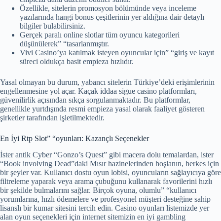
Özellikle, sitelerin promosyon bölümünde veya inceleme
yazılarında hangi bonus çeşitlerinin yer aldığına dair detaylı
bilgiler bulabilirsiniz.
Gerçek paralı online slotlar tüm oyuncu kategorileri
düşünülerek” “tasarlanmıştır.
Vivi Casino’ya katılmak isteyen oyuncular için” “giriş ve kayıt
süreci oldukça basit empieza hızlıdır.
Yasal olmayan bu durum, yabancı sitelerin Türkiye’deki erişimlerinin
engellenmesine yol açar. Kaçak iddaa sigue casino platformları,
güvenilirlik açısından sıkça sorgulanmaktadır. Bu platformlar,
genellikle yurtdışında resmi empieza yasal olarak faaliyet gösteren
şirketler tarafından işletilmektedir.
En İyi Rtp Slot” “oyunları: Kazançlı Seçenekler
İster antik Cyber “Gonzo’s Quest” gibi macera dolu temalardan, ister
“Book involving Dead”daki Mısır hazinelerinden hoşlanın, herkes için
bir şeyler var. Kullanıcı dostu oyun lobisi, oyuncuların sağlayıcıya göre
filtreleme yaparak veya arama çubuğunu kullanarak favorilerini hızlı
bir şekilde bulmalarını sağlar. Birçok oyuna, olumlu” “kullanıcı
yorumlarına, hızlı ödemelere ve profesyonel müşteri desteğine sahip
lisanslı bir kumar sitesini tercih edin. Casino oyunları listemizde yer
alan oyun seçenekleri için internet sitemizin en iyi gambling