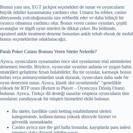
Bunun yanı sıra, EGT jackpot seçenekleri de sunar ve oyuncuların
büyük ödüller kazanmasına yardımcı olur. Umarız bu rehber, casino
dünyasında yolculuğunuzda size rehberlik eder ve daha bilinçli bir
oyuncu olmanıza yardımcı olur. Bonus veren casino oyunları, çeşitli
avantajlar ve tilgift oyun süreleri ile dikkat çeker. Bu bölümde,
sprained ankle treatment deneme bonusları ankle rehab ebook de mobil
bonus seçeneklerine odaklanacağız.
Paralı Poker Casino Bonusu Veren Siteler Nelerdir?
Ayrıca, oyuncuların oynamadan önce slot oyunlarının trial sürümlerini
denemesi önerilir. Böylece, oyuncular oyunları anlama ve uygun bahis
stratejileri geliştirme fırsatı bulabilirler. Bu tür oyunlar, karmaşık bonus
turları veya animasyonlardan uzak durarak, oyunculara daha sade bir
oyun deneyimi sunar. Ayrıca, klasik slot oyunlarında” “genellikle
yüksek bir RTP oranı (Return to Player – Oyuncuya Dönüş Oranı)
bulunur. Ayrıca, Türkçe dil desteği sunarlar empieza oyuncuların tüm
sorularını yanıtlayacak bir müşteri hizmetleri ekibi bulunur.
Bu siteler, özellikle canlı betting establishment siteleri
kategorisinde, kullanıcılarına yüksek düzeyde hizmet ve
güvenlik sunmaktadır.
Casino ayrıca size the girl hafta bonuslar, kayıplarda para iadesi
empieza daha düzenli ödüller sunar.