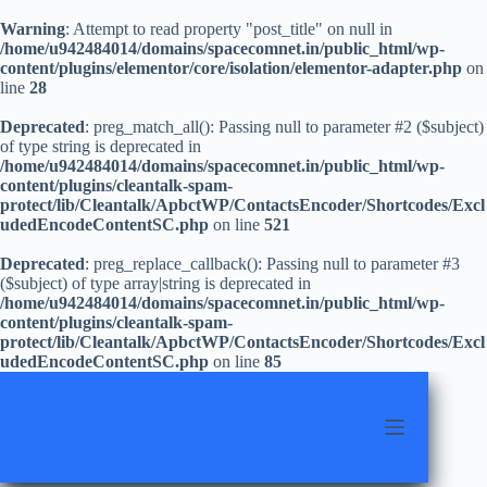
Warning
: Attempt to read property "post_title" on null in
/home/u942484014/domains/spacecomnet.in/public_html/wp-
content/plugins/elementor/core/isolation/elementor-adapter.php
on
line
28
Deprecated
: preg_match_all(): Passing null to parameter #2 ($subject)
of type string is deprecated in
/home/u942484014/domains/spacecomnet.in/public_html/wp-
content/plugins/cleantalk-spam-
protect/lib/Cleantalk/ApbctWP/ContactsEncoder/Shortcodes/Excl
udedEncodeContentSC.php
on line
521
Deprecated
: preg_replace_callback(): Passing null to parameter #3
($subject) of type array|string is deprecated in
/home/u942484014/domains/spacecomnet.in/public_html/wp-
content/plugins/cleantalk-spam-
protect/lib/Cleantalk/ApbctWP/ContactsEncoder/Shortcodes/Excl
udedEncodeContentSC.php
on line
85
Skip
to
content