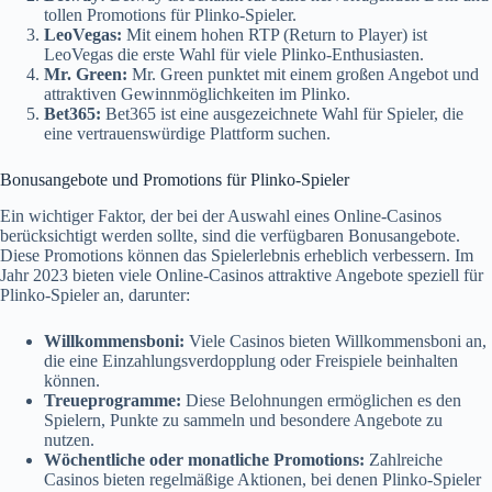
tollen Promotions für Plinko-Spieler.
LeoVegas:
Mit einem hohen RTP (Return to Player) ist
LeoVegas die erste Wahl für viele Plinko-Enthusiasten.
Mr. Green:
Mr. Green punktet mit einem großen Angebot und
attraktiven Gewinnmöglichkeiten im Plinko.
Bet365:
Bet365 ist eine ausgezeichnete Wahl für Spieler, die
eine vertrauenswürdige Plattform suchen.
Bonusangebote und Promotions für Plinko-Spieler
Ein wichtiger Faktor, der bei der Auswahl eines Online-Casinos
berücksichtigt werden sollte, sind die verfügbaren Bonusangebote.
Diese Promotions können das Spielerlebnis erheblich verbessern. Im
Jahr 2023 bieten viele Online-Casinos attraktive Angebote speziell für
Plinko-Spieler an, darunter:
Willkommensboni:
Viele Casinos bieten Willkommensboni an,
die eine Einzahlungsverdopplung oder Freispiele beinhalten
können.
Treueprogramme:
Diese Belohnungen ermöglichen es den
Spielern, Punkte zu sammeln und besondere Angebote zu
nutzen.
Wöchentliche oder monatliche Promotions:
Zahlreiche
Casinos bieten regelmäßige Aktionen, bei denen Plinko-Spieler