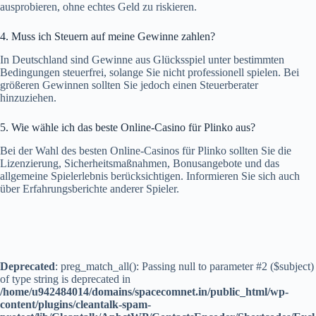
ausprobieren, ohne echtes Geld zu riskieren.
4. Muss ich Steuern auf meine Gewinne zahlen?
In Deutschland sind Gewinne aus Glücksspiel unter bestimmten
Bedingungen steuerfrei, solange Sie nicht professionell spielen. Bei
größeren Gewinnen sollten Sie jedoch einen Steuerberater
hinzuziehen.
5. Wie wähle ich das beste Online-Casino für Plinko aus?
Bei der Wahl des besten Online-Casinos für Plinko sollten Sie die
Lizenzierung, Sicherheitsmaßnahmen, Bonusangebote und das
allgemeine Spielerlebnis berücksichtigen. Informieren Sie sich auch
über Erfahrungsberichte anderer Spieler.
Deprecated
: preg_match_all(): Passing null to parameter #2 ($subject)
of type string is deprecated in
/home/u942484014/domains/spacecomnet.in/public_html/wp-
content/plugins/cleantalk-spam-