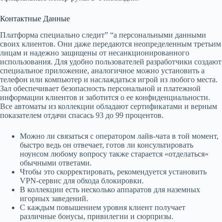
Контактные Данные
Платформа специально следит” “а персональными данными
своих клиентов. Они даже передаются неопределенным третьим
лицам и надежно защищены от несанкционированного
использования. Для удобно пользователей разработчики создают
специальное приложение, аналогичное можно установить а
телефон или компьютер и наслаждаться игрой из любого места.
Зал обеспечивает безопасность персональной и платежной
информации клиентов и заботится о ее конфиденциальности.
Все автоматы из коллекции обладают сертификатами и верным
показателем отдачи спасась 93 до 99 процентов.
Можно ли связаться с оператором лайв-чата в той момент,
быстро ведь он отвечает, готов ли консультировать
ноунсом любому вопросу также старается «отделаться»
обычными ответами.
Чтобы это скорректировать, рекомендуется установить
VPN-сервис для обхода блокировки.
В коллекции есть несколько аппаратов для наземных
игорных заведений.
С каждым повышением уровня клиент получает
различные бонусы, привилегии и сюрпризы.