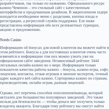
разработчиков, так только по названию. Официального ресурс
казино Чемпион – это стильный сайт с качественным
интерфейсом и продуманным дизайном. В закрепленном хедере
находится необходимое меню с разделами, кнопки входа и
регистрации, а регрессной служба поддержки. Еле ниже
представлена информация обо всех релевантных турнирах,
акциях и предложениях.
Nords Casino
Информацию об бонусах для новой клиентов вы можете найти в
этом рейтинге. Бонусы а для постоянных клиентов очень часто
изменятся и информацию том них можно узнать уже на
официальном сайте заведения. Независимый рейтинг 3444
легальных онлайн-казино во о мире. Информация только
показатели качества работы казино – бонусы, казино игры, софт,
лицензия, контакты, отзыв игроков и мнения экспертов, точный
адрес каждого веб сайта казино. Сортировка казино по странам,
производителям, онлайн играм, разным лицензий.
Однако, нет перечень способов пополнения/вывода, который
актуален дли большинства популярных заведений. Это также
нельзя для безопасности — чтобы деньги мог получить только
владелец аккаунта. Благодаря тому рейтингу вы смогут найти