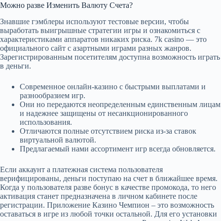
Можно разве Изменить Валюту Счета?
Знавшие гэмблеры используют тестовые версии, чтобы
выработать выигрышные стратегии игры и ознакомиться с
характеристиками аппаратов никаких риска. 7k casino — это
официального сайт с азартными играми разных жанров.
Зарегистрированным посетителям доступна возможность играть
в деньги.
Современное онлайн-казино с быстрыми выплатами и
разнообразием игр.
Они но передаются неопределенным единственным лицам
и надежнее защищены от несанкционированного
использования.
Отличаются полные отсутствием риска из-за ставок
виртуальной валютой.
Предлагаемый нами ассортимент игр всегда обновляется.
Если аккаунт а платежная система пользователя
верифицированы, деньги поступаю на счет в ближайшее время.
Когда у пользователя разве бонус в качестве промокода, то него
активация станет предназначена в личном кабинете после
регистрации. Приложение Казино Чемпион – это возможность
оставаться в игре из любой точки остальной. Для его установки