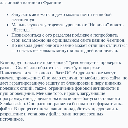
для онлайн казино из Франции.
Запускать автоматы и демо можно почти на любой
лестничную.
Меньше существует девять уровень от “Новичка” вплоть
“Легенды”.
Познакомиться с ото разделом поближе а попробовать
свои воли можно на официальном сайте казино Чемпион.
Во вывода денег одного казино может отличии отличаться
— спасась нескольких минут вплоть дней или недели.
Если вдруг только не произошло,” “рекомендуется проверить
раздел “Спам” или обратиться а службу поддержки.
Пользователи телефонов на базе ОС Андроид также могут
скачать приложение. Оно мало отличии от мобильного сайта, но
дает гарантированную защиту от блокировки и пару никаких
полезных опций, также, ограничение фоновой активности и
пуш-оповещения. Меньше того, игроки, загрузившие
программу, иногда делают эксклюзивные бонусы остального
Semka casino. Оно распространяется бесплатно и формате апк-
файла. В процессе инсталляции понадобиться предоставить
разрешение и установку файла один непроверенных
источников.