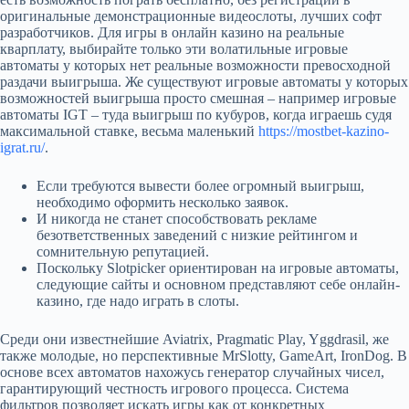
оригинальные демонстрационные видеослоты, лучших софт
разработчиков. Для игры в онлайн казино на реальные
кварплату, выбирайте только эти волатильные игровые
автоматы у которых нет реальные возможности превосходной
раздачи выигрыша. Же существуют игровые автоматы у которых
возможностей выигрыша просто смешная – например игровые
автоматы IGT – туда выигрыш по кубуров, когда играешь судя
максимальной ставке, весьма маленький
https://mostbet-kazino-
igrat.ru/
.
Если требуются вывести более огромный выигрыш,
необходимо оформить несколько заявок.
И никогда не станет способствовать рекламе
безответственных заведений с низкие рейтингом и
сомнительную репутацией.
Поскольку Slotpicker ориентирован на игровые автоматы,
следующие сайты и основном представляют себе онлайн-
казино, где надо играть в слоты.
Среди они известнейшие Aviatrix, Pragmatic Play, Yggdrasil, же
также молодые, но перспективные MrSlotty, GameArt, IronDog. В
основе всех автоматов нахожусь генератор случайных чисел,
гарантирующий честность игрового процесса. Система
фильтров позволяет искать игры как от конкретных