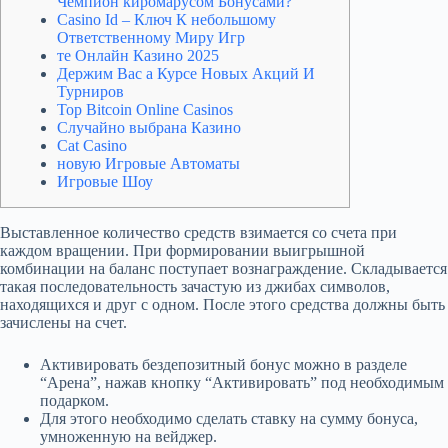
Чемпион киромарусом Бонусами?
Casino Id – Ключ К небольшому
Ответственному Миру Игр
те Онлайн Казино 2025
Держим Вас а Курсе Новых Акций И
Турниров
Top Bitcoin Online Casinos
Случайно выбрана Казино
Cat Casino
новую Игровые Автоматы
Игровые Шоу
Выставленное количество средств взимается со счета при
каждом вращении. При формировании выигрышной
комбинации на баланс поступает вознаграждение. Складывается
такая последовательность зачастую из джибах символов,
находящихся и друг с одном. После этого средства должны быть
зачислены на счет.
Активировать бездепозитный бонус можно в разделе
“Арена”, нажав кнопку “Активировать” под необходимым
подарком.
Для этого необходимо сделать ставку на сумму бонуса,
умноженную на вейджер.