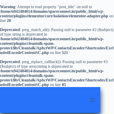
Warning
: Attempt to read property "post_title" on null in
/home/u942484014/domains/spacecomnet.in/public_html/wp-
content/plugins/elementor/core/isolation/elementor-adapter.php
on
line
28
Deprecated
: preg_match_all(): Passing null to parameter #2 ($subject)
of type string is deprecated in
/home/u942484014/domains/spacecomnet.in/public_html/wp-
content/plugins/cleantalk-spam-
protect/lib/Cleantalk/ApbctWP/ContactsEncoder/Shortcodes/Excl
udedEncodeContentSC.php
on line
521
Deprecated
: preg_replace_callback(): Passing null to parameter #3
($subject) of type array|string is deprecated in
/home/u942484014/domains/spacecomnet.in/public_html/wp-
content/plugins/cleantalk-spam-
protect/lib/Cleantalk/ApbctWP/ContactsEncoder/Shortcodes/Excl
udedEncodeContentSC.php
on line
85
Skip
to
content