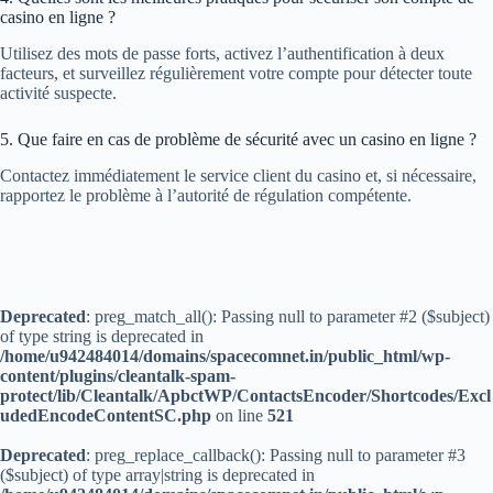
casino en ligne ?
Utilisez des mots de passe forts, activez l’authentification à deux
facteurs, et surveillez régulièrement votre compte pour détecter toute
activité suspecte.
5. Que faire en cas de problème de sécurité avec un casino en ligne ?
Contactez immédiatement le service client du casino et, si nécessaire,
rapportez le problème à l’autorité de régulation compétente.
Deprecated
: preg_match_all(): Passing null to parameter #2 ($subject)
of type string is deprecated in
/home/u942484014/domains/spacecomnet.in/public_html/wp-
content/plugins/cleantalk-spam-
protect/lib/Cleantalk/ApbctWP/ContactsEncoder/Shortcodes/Excl
udedEncodeContentSC.php
on line
521
Deprecated
: preg_replace_callback(): Passing null to parameter #3
($subject) of type array|string is deprecated in