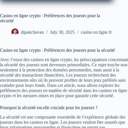
Casino en ligne crypto : Préférences des joueurs pour la
sécurité
dipakchavan
July 30, 2025
casino en ligne fr
Casino en ligne crypto : Préférences des joueurs pour la sécurité
Avec l’essor des casinos en ligne crypto, les préoccupations concernant
la sécurité des joueurs sont devenues primordiales. Ce sujet touche non
seulement à la protection des données personnelles, mais aussi à la
sécurité des transactions financières. Les joueurs recherchent des
environnements sûrs où ils peuvent profiter de leurs jeux préférés sans
craindre pour leurs fonds. Dans cet article, nous allons explorer les
préférences des joueurs en matière de sécurité dans les casinos en ligne
crypto et les mesures mises en place pour garantir cette sécurité.
Pourquoi la sécurité est-elle cruciale pour les joueurs ?
La sécurité est une composante essentielle de l’expérience globale des
joueurs dans les casinos en ligne. Les joueurs veulent être assurés que
leurs informations personnelles et financières ne seront pas