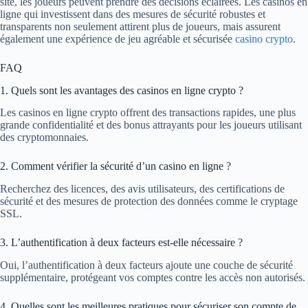
site, les joueurs peuvent prendre des décisions éclairées. Les casinos en
ligne qui investissent dans des mesures de sécurité robustes et
transparents non seulement attirent plus de joueurs, mais assurent
également une expérience de jeu agréable et sécurisée
casino crypto
.
FAQ
1. Quels sont les avantages des casinos en ligne crypto ?
Les casinos en ligne crypto offrent des transactions rapides, une plus
grande confidentialité et des bonus attrayants pour les joueurs utilisant
des cryptomonnaies.
2. Comment vérifier la sécurité d’un casino en ligne ?
Recherchez des licences, des avis utilisateurs, des certifications de
sécurité et des mesures de protection des données comme le cryptage
SSL.
3. L’authentification à deux facteurs est-elle nécessaire ?
Oui, l’authentification à deux facteurs ajoute une couche de sécurité
supplémentaire, protégeant vos comptes contre les accès non autorisés.
4. Quelles sont les meilleures pratiques pour sécuriser son compte de