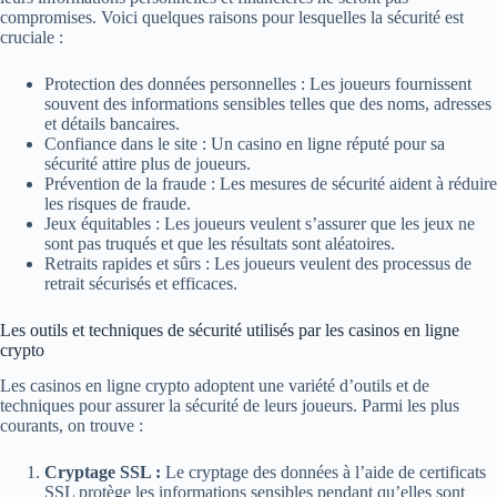
compromises. Voici quelques raisons pour lesquelles la sécurité est
cruciale :
Protection des données personnelles : Les joueurs fournissent
souvent des informations sensibles telles que des noms, adresses
et détails bancaires.
Confiance dans le site : Un casino en ligne réputé pour sa
sécurité attire plus de joueurs.
Prévention de la fraude : Les mesures de sécurité aident à réduire
les risques de fraude.
Jeux équitables : Les joueurs veulent s’assurer que les jeux ne
sont pas truqués et que les résultats sont aléatoires.
Retraits rapides et sûrs : Les joueurs veulent des processus de
retrait sécurisés et efficaces.
Les outils et techniques de sécurité utilisés par les casinos en ligne
crypto
Les casinos en ligne crypto adoptent une variété d’outils et de
techniques pour assurer la sécurité de leurs joueurs. Parmi les plus
courants, on trouve :
Cryptage SSL :
Le cryptage des données à l’aide de certificats
SSL protège les informations sensibles pendant qu’elles sont