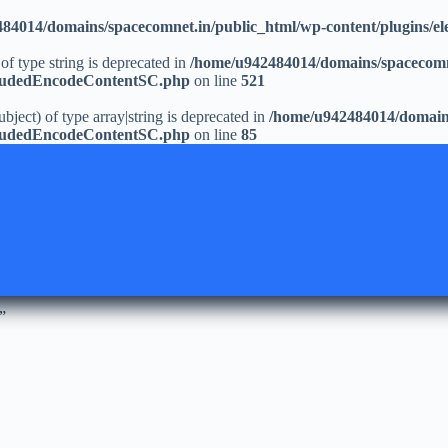
84014/domains/spacecomnet.in/public_html/wp-content/plugins/ele
of type string is deprecated in
/home/u942484014/domains/spacecomne
xcludedEncodeContentSC.php
on line
521
bject) of type array|string is deprecated in
/home/u942484014/domains
xcludedEncodeContentSC.php
on line
85
”