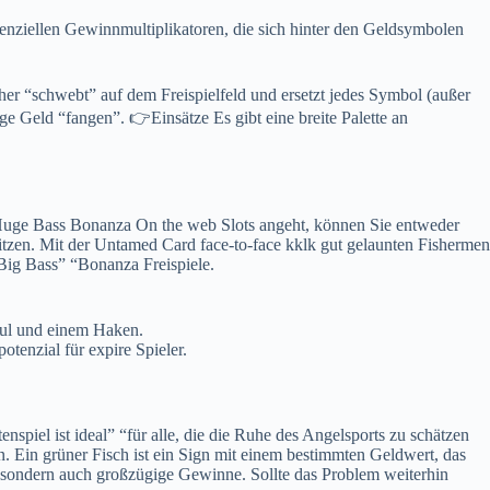
tenziellen Gewinnmultiplikatoren, die sich hinter den Geldsymbolen
her “schwebt” auf dem Freispielfeld und ersetzt jedes Symbol (außer
e Geld “fangen”. 👉Einsätze Es gibt eine breite Palette an
s Huge Bass Bonanza On the web Slots angeht, können Sie entweder
itzen. Mit der Untamed Card face-to-face kklk gut gelaunten Fishermen
 Big Bass” “Bonanza Freispiele.
aul und einem Haken.
otenzial für expire Spieler.
spiel ist ideal” “für alle, die die Ruhe des Angelsports zu schätzen
n. Ein grüner Fisch ist ein Sign mit einem bestimmten Geldwert, das
, sondern auch großzügige Gewinne. Sollte das Problem weiterhin