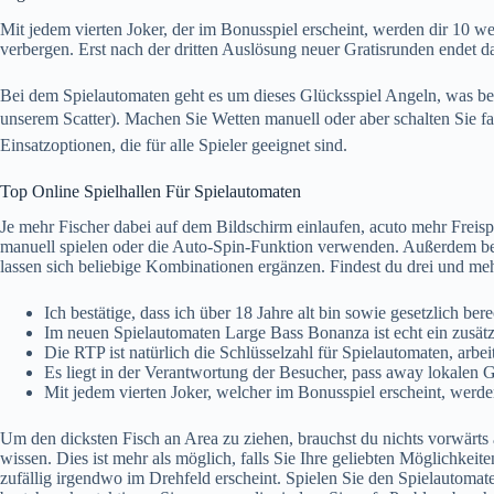
Mit jedem vierten Joker, der im Bonusspiel erscheint, werden dir 10 w
verbergen. Erst nach der dritten Auslösung neuer Gratisrunden endet da
Bei dem Spielautomaten geht es um dieses Glücksspiel Angeln, was bede
unserem Scatter). Machen Sie Wetten manuell oder aber schalten Sie fa
Einsatzoptionen, die für alle Spieler geeignet sind.
Top Online Spielhallen Für Spielautomaten
Je mehr Fischer dabei auf dem Bildschirm einlaufen, acuto mehr Freis
manuell spielen oder die Auto-Spin-Funktion verwenden. Außerdem beko
lassen sich beliebige Kombinationen ergänzen. Findest du drei und meh
Ich bestätige, dass ich über 18 Jahre alt bin sowie gesetzlich be
Im neuen Spielautomaten Large Bass Bonanza ist echt ein zusät
Die RTP ist natürlich die Schlüsselzahl für Spielautomaten, arbe
Es liegt in der Verantwortung der Besucher, pass away lokalen Ge
Mit jedem vierten Joker, welcher im Bonusspiel erscheint, werde
Um den dicksten Fisch an Area zu ziehen, brauchst du nichts vorwärts a
wissen. Dies ist mehr als möglich, falls Sie Ihre geliebten Möglichkei
zufällig irgendwo im Drehfeld erscheint. Spielen Sie den Spielautom