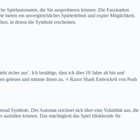
che Spielautomaten, die Sie ausprobieren können. Die Faszination
bieten ein unvergleichliches Spielerlebnis und expire Möglichkeit,
ihen, in denen die Symbole erscheinen.
 sicher aus’. Ich bestätige, dass ich über 18 Jahre alt bin und
ngen gelesen und stimme ihnen zu. ⭐ Razor Shark Entwickelt von Push
ead Symbole. Der Automat zeichnet sich über eine Volatilität aus, die
r ausfallen können. Das mächtigkeit das Spiel tillokkende für