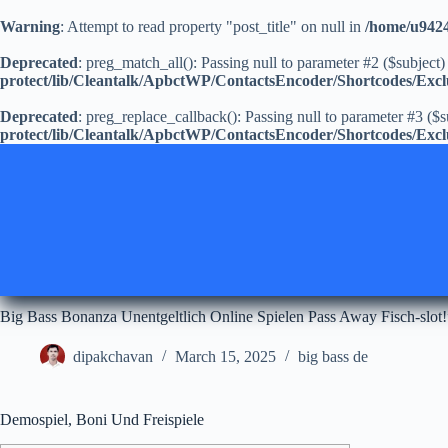
Warning
: Attempt to read property "post_title" on null in
/home/u9424
Deprecated
: preg_match_all(): Passing null to parameter #2 ($subject) 
protect/lib/Cleantalk/ApbctWP/ContactsEncoder/Shortcodes/E
Deprecated
: preg_replace_callback(): Passing null to parameter #3 ($su
protect/lib/Cleantalk/ApbctWP/ContactsEncoder/Shortcodes/E
Skip
to
content
Big Bass Bonanza Unentgeltlich Online Spielen Pass Away Fisch-slot!
dipakchavan
March 15, 2025
big bass de
Demospiel, Boni Und Freispiele