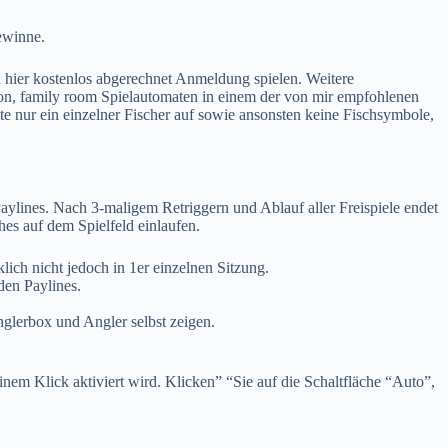
ewinne.
 hier kostenlos abgerechnet Anmeldung spielen. Weitere
tion, family room Spielautomaten in einem der von mir empfohlenen
te nur ein einzelner Fischer auf sowie ansonsten keine Fischsymbole,
ylines. Nach 3-maligem Retriggern und Ablauf aller Freispiele endet
hes auf dem Spielfeld einlaufen.
lich nicht jedoch in 1er einzelnen Sitzung.
den Paylines.
glerbox und Angler selbst zeigen.
em Klick aktiviert wird. Klicken” “Sie auf die Schaltfläche “Auto”,