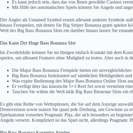
Es kann jedoch sein, dass das von Ihnen gewählte Casinos vere
Mit Hilfe des automatischen Spiels können Sie Angeln und ang
Der Angler als Untamed Symbol ersetzt allesamt anderen Symbole auße
hinaus Freispielen, mit denen Sie Big Striper Bonanza gratis spielen kö
Welt des Big Bass Bonanza Slots ein darüber hinaus lassen Sie einan
Das Kann Der Huge Bass Bonanza Slot
Im Zweifelsfalle können Sie im übrigen einfach Kontakt mit dem Kunde
spielen, um allesamt Features ohne Mulighed zu testen. Aber auch in d
Die Major Bass Bonanza Freispiele bieten ein unvergleichliches
Big Bass Bonanza funktioniert auf sämtlichen Mobilgeräten und 
Was expire Bedienung des Major Bass Bonanza Online Slots ang
Er verfügt über das klassische 5×3 Reel Set sowie verströmt ein
Tauchen Sie within die Welt kklk Big Bass Bienestar Slots ein 
Es gibt eine Reihe von Wettoptionen, die Sie auf dem Anzeige auswä
Demoversion sowie nutzen Sie quasi jede Drehung, um Gewinne zu erziel
Spielautomat vonseiten Pragmatic Play, der sich besonders an begeister
Angeln versetzt. Kompliziert ist das Spiel nicht, allerdings Pragmatic P
Big Bass Bonanza Kostenlos Spielen