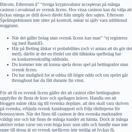
Bitcoin, Ethereum å” “övriga kryptovalutor accepteras på många
casinon i avsaknad av svensk licens. Hos vissa casinon kan du välja att
lyckas stänga av drill down direkt från simply den sajten. Eftersom
Spelinspektionen inte sitter på kontroll, måste ni själv vara additional
noggrann.
När det gäller bolag utan svensk licens kan man” “ej registrera
sig med BankID.
Här på Betting älskar vi probabilities (och vi antara att du gör det
med), därför är det en fördel om ditt tilltänkta spelbolag har
en konkurrenskraftig oddssida.
Du kommer inte att kunna spela deras spel på bettingsidor utan
svensk licens.
Du har mulighed for at oddsa till högre odds och om spelet går
throughout har du fått durante fin vinst.
För att få en svensk licens gäller det att casinot eller bettingsajten
uppfyller de flesta de krav och spellagen kräver. Handla om att
bloggen måste rikta sig till svenska depilare, att den skall vara skriven
på svenska, erbjuda svensk kundsupport och följa riktlinjerna för
bonussystem. När det finns till casinon är den svenska marknaden
väldigt stor och här finns de många kunder att hämta. Dock är många
aktörer redan varse om vem höga krav som sätts och handle man inte
uppe till dessa är en svensk spellicens inte möjlig att lyckas få.