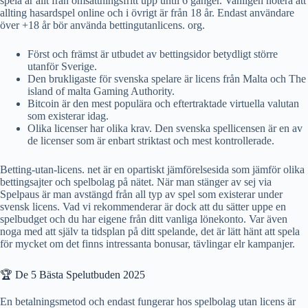
spela är allt från omsättningsfritt upp until 6 gånger. Vanligen notera att
allting hasardspel online och i övrigt är från 18 år. Endast användare
över +18 år bör använda bettingutanlicens. org.
Först och främst är utbudet av bettingsidor betydligt större
utanför Sverige.
Den brukligaste för svenska spelare är licens från Malta och The
island of malta Gaming Authority.
Bitcoin är den mest populära och eftertraktade virtuella valutan
som existerar idag.
Olika licenser har olika krav. Den svenska spellicensen är en av
de licenser som är enbart striktast och mest kontrollerade.
Betting-utan-licens. net är en opartiskt jämförelsesida som jämför olika
bettingsajter och spelbolag på nätet. När man stänger av sej via
Spelpaus är man avstängd från all typ av spel som existerar under
svensk licens. Vad vi rekommenderar är dock att du sätter uppe en
spelbudget och du har eigene från ditt vanliga lönekonto. Var även
noga med att själv ta tidsplan på ditt spelande, det är lätt hänt att spela
för mycket om det finns intressanta bonusar, tävlingar elr kampanjer.
🏆 De 5 Bästa Spelutbuden 2025
En betalningsmetod och endast fungerar hos spelbolag utan licens är