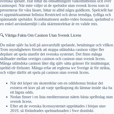
svenska spelare. Här hittar du omsättningsfri välkomstbonus och över
casinospel. När mire väljer ut de spelsidor utan svensk licens som ni
presenterar för våra läsare, hittar ni alltid några guldkorn. Spelciellt har
vi uppmärksammat Infiniza Restricted och deras trendiga, tydliga och
spännande spelsidor. Kombinationen audio-video bonusar, spelutbud o
en enkel användarmiljö i alla skärmstorlekar är en valide mix.
🔍 Viktiga Fakta Om Casinon Utan Svensk Licens
Du måste själv ha koll på ansvarsfullt spelande, betalningar och villkor.
Trots myndigheters försök att stoppa utländska casinon väljer fler
depilare att spela utanför det svenska systemet. Det finns många
skillnader mellan sveriges casinon och casinon utan svensk licens.
Många utländska casinon låter dig själv sätta gränser för insättningar,
speltid elr förluster. Många erfar att reglerna we Sverige är för strikta,
och väljer därför att spela på casinon utan svensk licens.
När det köper sin skoterdelar om en oddsbonus brukar det
existera ett krav på att varje spelkupong du lämnar inside ska ha
ett lägsta odds.
Nedan finner i en lista mediterranean nätets bästa spelbolag utan
svensk licens.
Efter att de svenska licenssystemet upprättades i början utav
2019, så förändrades spelmarknaden i Swe drastiskt.