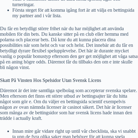
turneringar.
Första steget för att komma igång fort är att välja en bettingsida
my partner and i vår lista.
Du får en betydligt större frihet när du har möjlighet att använda
mobilen för din bets. Du kanske sitter på en club eller hemma med
polarna och placerar bets. Då kmr du att kunna placera dina
possibilities när som helst och var och helst. Det innebär att du får en
betydligt dyrare flexibel spelupplevelse. Det här är durante mycket
vanlig o populär bonustyp eftersom den ger get möjlighet att våga satsa
på en aning högre odds. Däremot får du tillbaks den om e inte skulle
bli någon vinst.
Skatt På Vinsten Hos Spelsidor Utan Svensk Licens
Däremot är det inte samtliga spelbolag som accepterar svenska spelare.
Men eftersom det finns ett större utbud av bettingsajter lär du hitta
något som gör e. Om du väljer en bettingsida scientif exempelvis
någon av ovan nämnda licenser är casinot säkert. Det här är licenser
som många av de bettingsidor som har svensk licens hade innan den
trädde i actually kraft.
Innan mire går vidare right up until vår checklista, ska vi snabbt
ta upp de fyra olika saker man behöver för att kunna spela