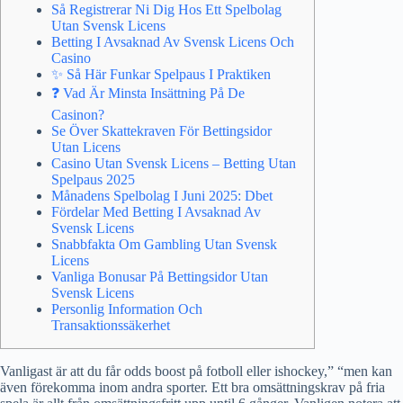
Så Registrerar Ni Dig Hos Ett Spelbolag
Utan Svensk Licens
Betting I Avsaknad Av Svensk Licens Och
Casino
✨ Så Här Funkar Spelpaus I Praktiken
❓ Vad Är Minsta Insättning På De
Casinon?
Se Över Skattekraven För Bettingsidor
Utan Licens
Casino Utan Svensk Licens – Betting Utan
Spelpaus 2025
Månadens Spelbolag I Juni 2025: Dbet
Fördelar Med Betting I Avsaknad Av
Svensk Licens
Snabbfakta Om Gambling Utan Svensk
Licens
Vanliga Bonusar På Bettingsidor Utan
Svensk Licens
Personlig Information Och
Transaktionssäkerhet
Vanligast är att du får odds boost på fotboll eller ishockey,” “men kan
även förekomma inom andra sporter. Ett bra omsättningskrav på fria