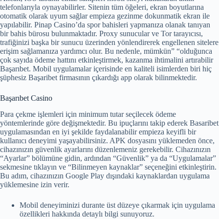
telefonlarıyla oynayabilirler. Sitenin tüm öğeleri, ekran boyutlarına
otomatik olarak uyum sağlar empieza gezinme dokunmatik ekran ile
yapılabilir. Pinap Casino’da spor bahisleri yapmanıza olanak tanıyan
bir bahis bürosu bulunmaktadır. Proxy sunucular ve Tor tarayıcısı,
trafiğinizi başka bir sunucu üzerinden yönlendirerek engellenen sitelere
erişim sağlamanıza yardımcı olur. Bu nedenle, mümkün” “olduğunca
çok sayıda ödeme hattını etkinleştirmek, kazanma ihtimalini artırabilir
Başarıbet. Mobil uygulamalar içerisinde en kaliteli isimlerden biri hiç
şüphesiz Başaribet firmasının çıkardığı app olarak bilinmektedir.
Başarıbet Casino
Para çekme işlemleri için minimum tutar seçilecek ödeme
yöntemlerinde göre değişmektedir. Bu ipuçlarını takip ederek Basaribet
uygulamasından en iyi şekilde faydalanabilir empieza keyifli bir
kullanıcı deneyimi yaşayabilirsiniz. APK dosyasını yüklemeden önce,
cihazınızın güvenlik ayarlarını düzenlemeniz gerekebilir. Cihazınızın
“Ayarlar” bölümüne gidin, ardından “Güvenlik” ya da “Uygulamalar”
sekmesine tıklayın ve “Bilinmeyen kaynaklar” seçeneğini etkinleştirin.
Bu adım, cihazınızın Google Play dışındaki kaynaklardan uygulama
yüklemesine izin verir.
Mobil deneyiminizi durante üst düzeye çıkarmak için uygulama
özellikleri hakkında detaylı bilgi sunuyoruz.