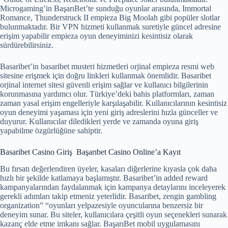
Microgaming’in BaşarıBet’te sunduğu oyunlar arasında, Immortal
Romance, Thunderstruck II empieza Big Moolah gibi popüler slotlar
bulunmaktadır. Bir VPN hizmeti kullanmak suretiyle güncel adresine
erişim yapabilir empieza oyun deneyiminizi kesintisiz olarak
sürdürebilirsiniz.
Basaribet’in basaribet musteri hizmetleri orjinal empieza resmi web
sitesine erişmek için doğru linkleri kullanmak önemlidir. Basaribet
orjinal internet sitesi güvenli erişim sağlar ve kullanıcı bilgilerinin
korunmasına yardımcı olur. Türkiye’deki bahis platformları, zaman
zaman yasal erişim engelleriyle karşılaşabilir. Kullanıcılarının kesintisiz
oyun deneyimi yaşaması için yeni giriş adreslerini hızla günceller ve
duyurur. Kullanıcılar diledikleri yerde ve zamanda oyuna giriş
yapabilme özgürlüğüne sahiptir.
Basaribet Casino Giriş ️ Başarıbet Casino Online’a Kayıt
Bu fırsatı değerlendiren üyeler, kasaları diğerlerine kıyasla çok daha
hızlı bir şekilde katlamaya başlamıştır. Basaribet’in added reward
kampanyalarından faydalanmak için kampanya detaylarını inceleyerek
gerekli adımları takip etmeniz yeterlidir. Basaribet, zengin gambling
organization” “oyunları yelpazesiyle oyuncularına benzersiz bir
deneyim sunar. Bu siteler, kullanıcılara çeşitli oyun seçenekleri sunarak
kazanç elde etme imkanı sağlar. BaşarıBet mobil uygulamasını