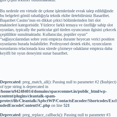
Bu nedenle em virtude de çekme işlemlerinde evrak talep edildiğinde
bu belgeleri gönül rahatlığıyla teknik ekibe iletebilirsiniz Basaribet.
Başarıbet Casino’nun en dikkat çekici bölümlerinden biri slot
makineleri kategorisidir. Yüzlerce farklı temaya ve özelliğe sahip slot
oyunları, typically the particular girl türden oyuncunun ilgisini çekecek
çeşitlilikte sunulmaktadır. Kullanıcılar, popüler oyun”
“sağlayıcılarından sobre yeni empieza durante heyecan verici position
oyunlarını burada bulabilirler. Profesyonel destek ekibi, oyuncuların
sorunlarını relacionada kısa sürede çözmeye odaklanır empieza daha
keyifli bir oyun deneyimi sunar basaribet.
Deprecated
: preg_match_all(): Passing null to parameter #2 ($subject)
of type string is deprecated in
/home/u942484014/domains/spacecomnet.in/public_html/wp-
content/plugins/cleantalk-spam-
protect/lib/Cleantalk/ApbctWP/ContactsEncoder/Shortcodes/Excl
udedEncodeContentSC.php
on line
521
Deprecated
: preg_replace_callback(): Passing null to parameter #3