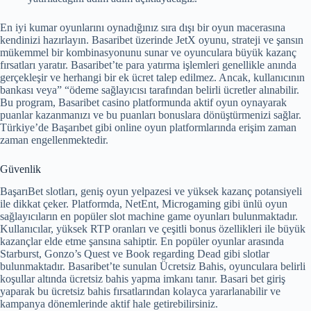
En iyi kumar oyunlarını oynadığınız sıra dışı bir oyun macerasına
kendinizi hazırlayın. Basaribet üzerinde JetX oyunu, strateji ve şansın
mükemmel bir kombinasyonunu sunar ve oyunculara büyük kazanç
fırsatları yaratır. Basaribet’te para yatırma işlemleri genellikle anında
gerçekleşir ve herhangi bir ek ücret talep edilmez. Ancak, kullanıcının
bankası veya” “ödeme sağlayıcısı tarafından belirli ücretler alınabilir.
Bu program, Basaribet casino platformunda aktif oyun oynayarak
puanlar kazanmanızı ve bu puanları bonuslara dönüştürmenizi sağlar.
Türkiye’de Başarıbet gibi online oyun platformlarında erişim zaman
zaman engellenmektedir.
Güvenlik
BaşarıBet slotları, geniş oyun yelpazesi ve yüksek kazanç potansiyeli
ile dikkat çeker. Platformda, NetEnt, Microgaming gibi ünlü oyun
sağlayıcıların en popüler slot machine game oyunları bulunmaktadır.
Kullanıcılar, yüksek RTP oranları ve çeşitli bonus özellikleri ile büyük
kazançlar elde etme şansına sahiptir. En popüler oyunlar arasında
Starburst, Gonzo’s Quest ve Book regarding Dead gibi slotlar
bulunmaktadır. Basaribet’te sunulan Ücretsiz Bahis, oyunculara belirli
koşullar altında ücretsiz bahis yapma imkanı tanır. Basari bet giriş
yaparak bu ücretsiz bahis fırsatlarından kolayca yararlanabilir ve
kampanya dönemlerinde aktif hale getirebilirsiniz.