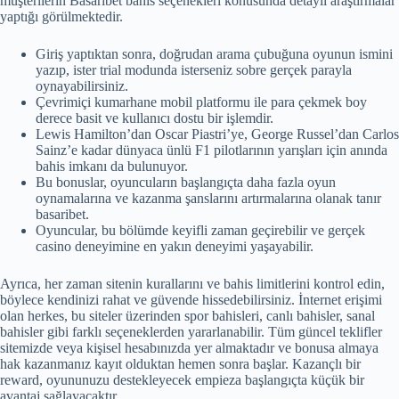
müşterilerin Basaribet bahis seçenekleri konusunda detaylı araştırmalar
yaptığı görülmektedir.
Giriş yaptıktan sonra, doğrudan arama çubuğuna oyunun ismini
yazıp, ister trial modunda isterseniz sobre gerçek parayla
oynayabilirsiniz.
Çevrimiçi kumarhane mobil platformu ile para çekmek boy
derece basit ve kullanıcı dostu bir işlemdir.
Lewis Hamilton’dan Oscar Piastri’ye, George Russel’dan Carlos
Sainz’e kadar dünyaca ünlü F1 pilotlarının yarışları için anında
bahis imkanı da bulunuyor.
Bu bonuslar, oyuncuların başlangıçta daha fazla oyun
oynamalarına ve kazanma şanslarını artırmalarına olanak tanır
basaribet.
Oyuncular, bu bölümde keyifli zaman geçirebilir ve gerçek
casino deneyimine en yakın deneyimi yaşayabilir.
Ayrıca, her zaman sitenin kurallarını ve bahis limitlerini kontrol edin,
böylece kendinizi rahat ve güvende hissedebilirsiniz. İnternet erişimi
olan herkes, bu siteler üzerinden spor bahisleri, canlı bahisler, sanal
bahisler gibi farklı seçeneklerden yararlanabilir. Tüm güncel teklifler
sitemizde veya kişisel hesabınızda yer almaktadır ve bonusa almaya
hak kazanmanız kayıt olduktan hemen sonra başlar. Kazançlı bir
reward, oyununuzu destekleyecek empieza başlangıçta küçük bir
avantaj sağlayacaktır.