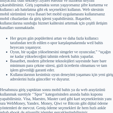
ihtiyacınız olan sekmeyi ziyaret edebilir ve hizmetin keyfini
çıkarabilirsiniz. Giriş yapmakta sorun yaşıyorsanız şifre kurtarma ve
kullanıcı adı hatırlatma gibi ek seçenekleri kullanın. Web sitesinin
mobil sürümünü veya Basari bet mobil uygulamasını kullanırsanız
mobil cihazlardan da giriş işlemi yapabilirsiniz. Başarıbet,
kullanıcılarına sunduğu hizmet kalitesini artırmak için çeşitli iletişim
kanalları sunmaktadır.
Her geçen gün popüleritesi artan ve daha fazla kullanıcı
tarafından tercih edilen e-spor karşılaşmalarında weil bahis
heyecanı yaşanıyor.
Oyun, bir uçağın yükselmesini simgeler ve oyuncular,” “uçağın
ne kadar yükseleceğini tahmin ederek bahis yaparlar.
Basaribet, modern şifreleme teknolojileri sayesinde bare bare
minimum para çekme süresi, gizli ücretlerin olmaması ve tam
işlem güvenliği garanti eder.
Kullanıcılarının kesintisiz oyun deneyimi yaşaması için yeni giriş
adreslerini hızla günceller ve duyurur.
Hesabınıza giriş yaptıktan sonra mobil bahis ya da web arayüzünü
kullanmak suretiyle ‘’Spor’’ kategorisinden anında bahis kuponu
yapabilirsiniz. Visa, Maestro, Master card gibi kart seçeneklerinin yanı
sıra WebMoney, Yandex. Money, Qiwi ve Bitcoin gibi dijital ödeme
yöntemleri de mevcut. Geniş ödeme seçenekleri ile hem hızlı ankle
rehab ebook de güvenilir işlemler gerçekleştirebilirsiniz.