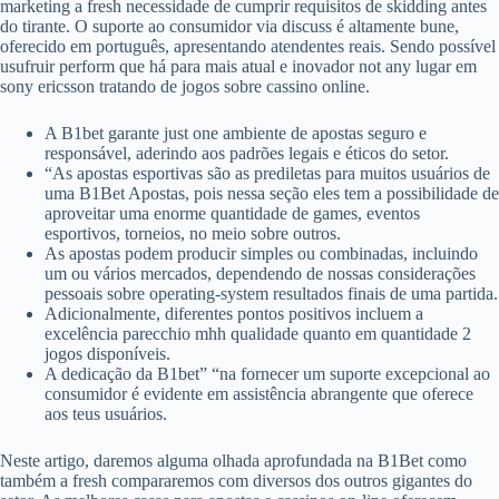
marketing a fresh necessidade de cumprir requisitos de skidding antes
do tirante. O suporte ao consumidor via discuss é altamente bune,
oferecido em português, apresentando atendentes reais. Sendo possível
usufruir perform que há para mais atual e inovador not any lugar em
sony ericsson tratando de jogos sobre cassino online.
A B1bet garante just one ambiente de apostas seguro e
responsável, aderindo aos padrões legais e éticos do setor.
“As apostas esportivas são as prediletas para muitos usuários de
uma B1Bet Apostas, pois nessa seção eles tem a possibilidade de
aproveitar uma enorme quantidade de games, eventos
esportivos, torneios, no meio sobre outros.
As apostas podem producir simples ou combinadas, incluindo
um ou vários mercados, dependendo de nossas considerações
pessoais sobre operating-system resultados finais de uma partida.
Adicionalmente, diferentes pontos positivos incluem a
excelência parecchio mhh qualidade quanto em quantidade 2
jogos disponíveis.
A dedicação da B1bet” “na fornecer um suporte excepcional ao
consumidor é evidente em assistência abrangente que oferece
aos teus usuários.
Neste artigo, daremos alguma olhada aprofundada na B1Bet como
também a fresh compararemos com diversos dos outros gigantes do