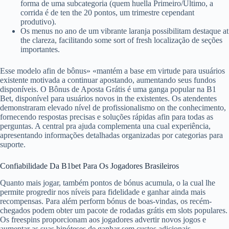
forma de uma subcategoria (quem huella Primeiro/Último, a
corrida é de ten the 20 pontos, um trimestre cependant
produtivo).
Os menus no ano de um vibrante laranja possibilitam destaque at
the clareza, facilitando some sort of fresh localização de seções
importantes.
Esse modelo afin de bônus» «mantém a base em virtude para usuários
existente motivada a continuar apostando, aumentando seus fundos
disponíveis. O Bônus de Aposta Grátis é uma ganga popular na B1
Bet, disponível para usuários novos in the existentes. Os atendentes
demonstraram elevado nível de profissionalismo on the conhecimento,
fornecendo respostas precisas e soluções rápidas afin para todas as
perguntas. A central pra ajuda complementa una cual experiência,
apresentando informações detalhadas organizadas por categorias para
suporte.
Confiabilidade Da B1bet Para Os Jogadores Brasileiros
Quanto mais jogar, também pontos de bónus acumula, o la cual lhe
permite progredir nos níveis para fidelidade e ganhar ainda mais
recompensas. Para além perform bónus de boas-vindas, os recém-
chegados podem obter um pacote de rodadas grátis em slots populares.
Os freespins proporcionam aos jogadores advertir novos jogos e
aumentar as suas hipóteses de ganhar sem custos adicionais