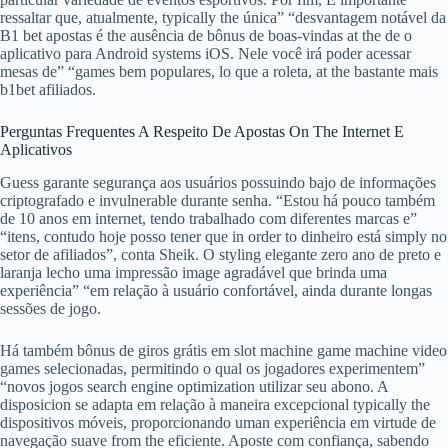
ressaltar que, atualmente, typically the única” “desvantagem notável da
B1 bet apostas é the ausência de bônus de boas-vindas at the de o
aplicativo para Android systems iOS. Nele você irá poder acessar
mesas de” “games bem populares, lo que a roleta, at the bastante mais
b1bet afiliados.
Perguntas Frequentes A Respeito De Apostas On The Internet E
Aplicativos
Guess garante segurança aos usuários possuindo bajo de informações
criptografado e invulnerable durante senha. “Estou há pouco também
de 10 anos em internet, tendo trabalhado com diferentes marcas e”
“itens, contudo hoje posso tener que in order to dinheiro está simply no
setor de afiliados”, conta Sheik. O styling elegante zero ano de preto e
laranja lecho uma impressão image agradável que brinda uma
experiência” “em relação à usuário confortável, ainda durante longas
sessões de jogo.
Há também bônus de giros grátis em slot machine game machine video
games selecionadas, permitindo o qual os jogadores experimentem”
“novos jogos search engine optimization utilizar seu abono. A
disposicion se adapta em relação à maneira excepcional typically the
dispositivos móveis, proporcionando uman experiência em virtude de
navegação suave from the eficiente. Aposte com confiança, sabendo