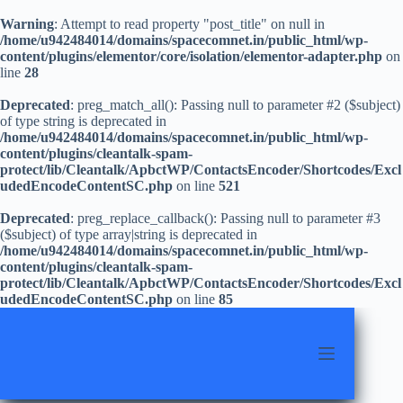
Warning
: Attempt to read property "post_title" on null in
/home/u942484014/domains/spacecomnet.in/public_html/wp-
content/plugins/elementor/core/isolation/elementor-adapter.php
on
line
28
Deprecated
: preg_match_all(): Passing null to parameter #2 ($subject)
of type string is deprecated in
/home/u942484014/domains/spacecomnet.in/public_html/wp-
content/plugins/cleantalk-spam-
protect/lib/Cleantalk/ApbctWP/ContactsEncoder/Shortcodes/Excl
udedEncodeContentSC.php
on line
521
Deprecated
: preg_replace_callback(): Passing null to parameter #3
($subject) of type array|string is deprecated in
/home/u942484014/domains/spacecomnet.in/public_html/wp-
content/plugins/cleantalk-spam-
protect/lib/Cleantalk/ApbctWP/ContactsEncoder/Shortcodes/Excl
udedEncodeContentSC.php
on line
85
Skip
to
content