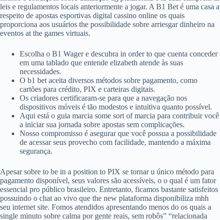
leis e regulamentos locais anteriormente a jogar. A B1 Bet é uma casa a
respeito de apostas esportivas digital cassino online os quais
proporciona aos usuários the possibilidade sobre arriesgar dinheiro na
eventos at the games virtuais.
Escolha o B1 Wager e descubra in order to que cuenta conceder
em uma tablado que entende elizabeth atende às suas
necessidades.
O b1 bet aceita diversos métodos sobre pagamento, como
cartões para crédito, PIX e carteiras digitais.
Os criadores certificaram-se para que a navegação nos
dispositivos móveis é tão modestos e intuitiva quanto possível.
Aqui está o guia marcia some sort of marcia para contribuir você
a iniciar sua jornada sobre apostas sem complicações.
Nosso compromisso é asegurar que você possua a possibilidade
de acessar seus provecho com facilidade, mantendo a máxima
segurança.
Apesar sobre to be in a position to PIX se tornar u único método para
pagamento disponível, seus valores são acessíveis, o o qual é um fator
essencial pro público brasileiro. Entretanto, ficamos bastante satisfeitos
possuindo o chat ao vivo que the new plataforma disponibiliza mhh
seu internet site. Fomos atendidos apresentando menos do os quais a
single minuto sobre calma por gente reais, sem robôs” “relacionada