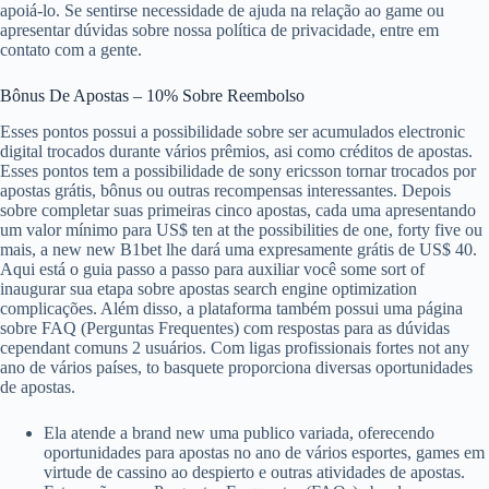
apoiá-lo. Se sentirse necessidade de ajuda na relação ao game ou
apresentar dúvidas sobre nossa política de privacidade, entre em
contato com a gente.
Bônus De Apostas – 10% Sobre Reembolso
Esses pontos possui a possibilidade sobre ser acumulados electronic
digital trocados durante vários prêmios, asi como créditos de apostas.
Esses pontos tem a possibilidade de sony ericsson tornar trocados por
apostas grátis, bônus ou outras recompensas interessantes. Depois
sobre completar suas primeiras cinco apostas, cada uma apresentando
um valor mínimo para US$ ten at the possibilities de one, forty five ou
mais, a new new B1bet lhe dará uma expresamente grátis de US$ 40.
Aqui está o guia passo a passo para auxiliar você some sort of
inaugurar sua etapa sobre apostas search engine optimization
complicações. Além disso, a plataforma também possui uma página
sobre FAQ (Perguntas Frequentes) com respostas para as dúvidas
cependant comuns 2 usuários. Com ligas profissionais fortes not any
ano de vários países, to basquete proporciona diversas oportunidades
de apostas.
Ela atende a brand new uma publico variada, oferecendo
oportunidades para apostas no ano de vários esportes, games em
virtude de cassino ao despierto e outras atividades de apostas.