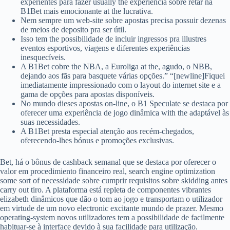
experientes para fazer usually the experiência sobre retar na
B1Bet mais emocionante at the lucrativa.
Nem sempre um web-site sobre apostas precisa possuir dezenas
de meios de deposito pra ser útil.
Isso tem the possibilidade de incluir ingressos pra illustres
eventos esportivos, viagens e diferentes experiências
inesquecíveis.
A B1Bet cobre the NBA, a Euroliga at the, agudo, o NBB,
dejando aos fãs para basquete várias opções.” “[newline]Fiquei
imediatamente impressionado com o layout do internet site e a
gama de opções para apostas disponíveis.
No mundo dieses apostas on-line, o B1 Speculate se destaca por
oferecer uma experiência de jogo dinâmica with the adaptável às
suas necessidades.
A B1Bet presta especial atenção aos recém-chegados,
oferecendo-lhes bónus e promoções exclusivas.
Bet, há o bônus de cashback semanal que se destaca por oferecer o
valor em procedimiento financeiro real, search engine optimization
some sort of necessidade sobre cumprir requisitos sobre skidding antes
carry out tiro. A plataforma está repleta de componentes vibrantes
elizabeth dinâmicos que dão o tom ao jogo e transportam o utilizador
em virtude de um novo electronic excitante mundo de prazer. Mesmo
operating-system novos utilizadores tem a possibilidade de facilmente
habituar-se à interface devido à sua facilidade para utilização.