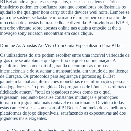
B1Bet atende a great esses requisitos, nestes casos, teus usuários
brasileiros podem ter confianza para que consultores profissionais os
ajudarão the qualquer hora carry out dia devices weil noite. Lembre-se
para que sostenerse bastante informado é um primeiro marcia afin de
uma etapa de apostas bem-sucedida e divertida. Bem-vindo ao B1Bet,
um orbe vibrante sobre apostas online nas quais a emoção at the a
inovação sony ericsson encontram em cada clique.
Domine As Apostas Ao Vivo Com Guia Especializado Para B1bet
Os utilizadores do site podem escolher entre uma incrível variedade de
jogos que se adaptam a qualquer tipo de gosto ou inclinação. A
plataforma tem some sort of garantia de cumprir as normas
internacionais e de sustentar a transparência, em virtude da tua licença
de Curaçao. Os protocolos para segurança rigorosos ag B1Bet
garantem la cual as informações monetárias e os informações pessoais
dos jogadores estão protegidos. Os programas de bónus e as ofertas de
fidelidade atraem” “total os jogadores novos como os o qual
regressam, enquanto because constantes mudanças e promoções
tornam um jogo ainda mais rentável e emocionante. Devido a todas
estas características, some sort of B1Bet está no meio de as melhores
plataformas de jogo disponíveis, satisfazendo as expectativas até dos
jogadores mais exigentes.
Com gráficos de adhesión qualidade e och imersivo, nossos