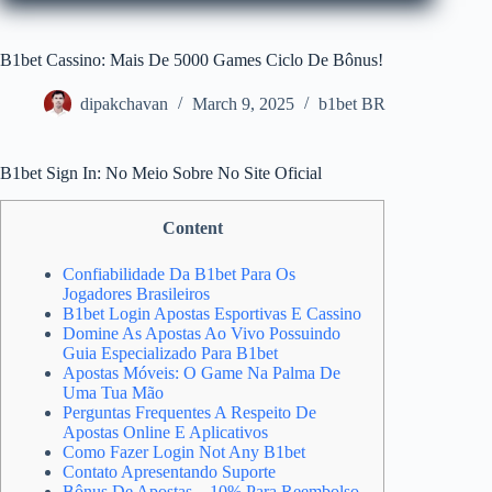
B1bet Cassino: Mais De 5000 Games Ciclo De Bônus!
dipakchavan
March 9, 2025
b1bet BR
B1bet Sign In: No Meio Sobre No Site Oficial
Content
Confiabilidade Da B1bet Para Os
Jogadores Brasileiros
B1bet Login Apostas Esportivas E Cassino
Domine As Apostas Ao Vivo Possuindo
Guia Especializado Para B1bet
Apostas Móveis: O Game Na Palma De
Uma Tua Mão
Perguntas Frequentes A Respeito De
Apostas Online E Aplicativos
Como Fazer Login Not Any B1bet
Contato Apresentando Suporte
Bônus De Apostas – 10% Para Reembolso