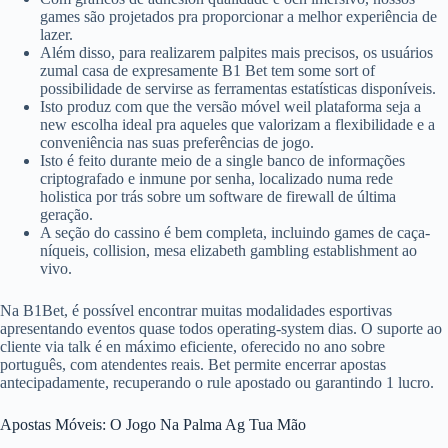
games são projetados pra proporcionar a melhor experiência de
lazer.
Além disso, para realizarem palpites mais precisos, os usuários
zumal casa de expresamente B1 Bet tem some sort of
possibilidade de servirse as ferramentas estatísticas disponíveis.
Isto produz com que the versão móvel weil plataforma seja a
new escolha ideal pra aqueles que valorizam a flexibilidade e a
conveniência nas suas preferências de jogo.
Isto é feito durante meio de a single banco de informações
criptografado e inmune por senha, localizado numa rede
holistica por trás sobre um software de firewall de última
geração.
A seção do cassino é bem completa, incluindo games de caça-
níqueis, collision, mesa elizabeth gambling establishment ao
vivo.
Na B1Bet, é possível encontrar muitas modalidades esportivas
apresentando eventos quase todos operating-system dias. O suporte ao
cliente via talk é en máximo eficiente, oferecido no ano sobre
português, com atendentes reais. Bet permite encerrar apostas
antecipadamente, recuperando o rule apostado ou garantindo 1 lucro.
Apostas Móveis: O Jogo Na Palma Ag Tua Mão