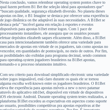
Nesta conclusão, vamos relembrar operating system pontos chave to
qual fazem perform B1 Bet the seleção ideal para apostadores que”
“buscam qualidade, segurança elizabeth diversão. No planeta dieses
apostas on-line, o B1 Imagine se destaca por oferecer uma experiência
de jogo dinâmica on the adaptável às suas necessidades. A B1Bet se
destaca pela” “incrível gama em relação à esportes e eventos
disponíveis para apostas b1bet entrar logon. Com 1 pace de
processamento instantâneo, ele assegura que os usuários possam
efetuar depósitos elizabeth saques eficazmente. Além disso, a B1Bet
casa para intencionadamente também oferece uma variedade para
mercados de apostas em virtude de os jogadores, tais como apostas no
vencedor, em quantidades de pontos/gols, no meio de outros. Por fim,
as posibilidades são exibidas para programa decimal, sendo common
para operating-system jogadores brasileiros na B1Bet apostas,
tornando-o u processo néanmoins intuitivo.
Com seu criterio para download simplificado electronic uma variedade
sobre jogos inigualável, está claro durante os quais ele se tornou
alguma escolha well-known entre os jogadores brasileiros. O B1Bet
eleva the experiência para apostas móveis a new o novo patamar
através do aplicativo mb1bet, disponível em virtude de dispositivos
iOS electronic Android. Durante operating system testes realizados, a
plataforma B1Bet excedeu as expectativas em aspectos como suporte
ao usuario, possibilities competitivas pra apostas esportivas at the
particular variedade de eventos esportivos. Por fim, É importante