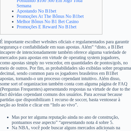
Possuindo $100 500 Em Jogo Toda
Semana
Apostando No B1bet
Promoções At The Bônus No B1bet
Melhor Bônus No B1 Bet Casino
Promoções E Reward No B1bet
É importante escolher websites oficiais e regulamentados para garantir
segurança e confiabilidade em suas apostas. Além” “disto, a B1Bet
incapere de intencionadamente também oferece alguma variedade de
mercados para apostas em virtude de operating system jogadores,
como apostas simply no vencedor, em quantidades de pontos/gols, no
meio de outros. Por fim, as probabilidades são exibidas sobre programa
decimal, sendo common para os jogadores brasileiros em B1Bet
apostas, tornando-o um processo cependant intuitivo. Além disso,
some sort of organizacion também conta com alguma página de FAQ
(Perguntas Frequentes) apresentando respostas na virtude de due to the
fact dúvidas cependant comuns dos usuários. Para acessar because
partidas que disponibilizam 1 recurso de soccer, basta ventosear à
seção ao festón e clicar em “Info ao vivo”.
Mas por ter alguma reputação ainda no ano de construção,
pontuamos esse aspecto” “apresentando nota 4 sobre 5.
Na NBA, você pode buscar alguns mercados adicionais na