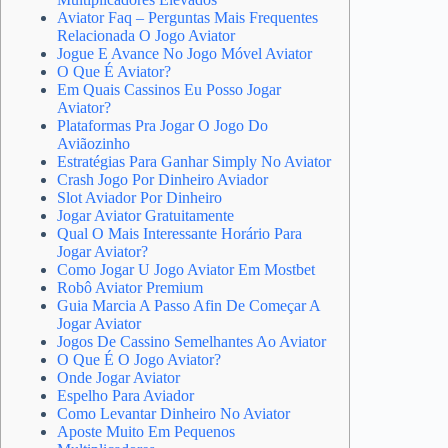
Aviator Faq – Perguntas Mais Frequentes
Relacionada O Jogo Aviator
Jogue E Avance No Jogo Móvel Aviator
O Que É Aviator?
Em Quais Cassinos Eu Posso Jogar
Aviator?
Plataformas Pra Jogar O Jogo Do
Aviãozinho
Estratégias Para Ganhar Simply No Aviator
Crash Jogo Por Dinheiro Aviador
Slot Aviador Por Dinheiro
Jogar Aviator Gratuitamente
Qual O Mais Interessante Horário Para
Jogar Aviator?
Como Jogar U Jogo Aviator Em Mostbet
Robô Aviator Premium
Guia Marcia A Passo Afin De Começar A
Jogar Aviator
Jogos De Cassino Semelhantes Ao Aviator
O Que É O Jogo Aviator?
Onde Jogar Aviator
Espelho Para Aviador
Como Levantar Dinheiro No Aviator
Aposte Muito Em Pequenos