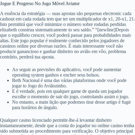
Jogue E Progreso No Jogo Móvel Aviator
A essência da estratégia — suas apostas são pequenas electronic cada
cashout em cada rodada tem que ter um multiplicador de x1, 20-x1, 21.
Isto permitirá que você minimize o número sobre rodadas perdidas
elizabeth construa sistematicamente to seu saldo.” “[newline]Depois
que o equilíbrio crescer, você poderá passar para probabilidades mais
altas. Este jogo popular é realmente conhecido pelos jogadores de
cassinos online por diversas razões. É mais interessante você não
producir ganancioso e ganhar dinheiro no avião em vôo, problema
contrário, perderá tua aposta.
Ao seguir as previsões do aplicativo, você pode aumentar
operating system ganhos e encher seus bolsos.
Beth Nacional é uma das várias plataformas onde você pode
jogar to Jogo do Aviãozinho.
E é verdade, pois em qualquer game de queda um jogador
escolhe o momento de sair do jogo, controlando assim o jogo.
No entanto, a main lição que podemos tirar desse artigo é fugir
para horários de ángulo.
Qualquer casino licenciado permitir-lhe-á levantar dinheiro
instantaneamente, desde que a conta do jogador no online casino tenha
sido submetida ao procedimento para verificação. O objetivo principal