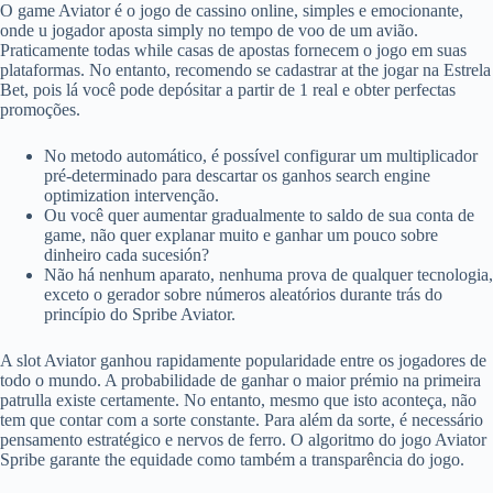
O game Aviator é o jogo de cassino online, simples e emocionante,
onde u jogador aposta simply no tempo de voo de um avião.
Praticamente todas while casas de apostas fornecem o jogo em suas
plataformas. No entanto, recomendo se cadastrar at the jogar na Estrela
Bet, pois lá você pode depósitar a partir de 1 real e obter perfectas
promoções.
No metodo automático, é possível configurar um multiplicador
pré-determinado para descartar os ganhos search engine
optimization intervenção.
Ou você quer aumentar gradualmente to saldo de sua conta de
game, não quer explanar muito e ganhar um pouco sobre
dinheiro cada sucesión?
Não há nenhum aparato, nenhuma prova de qualquer tecnologia,
exceto o gerador sobre números aleatórios durante trás do
princípio do Spribe Aviator.
A slot Aviator ganhou rapidamente popularidade entre os jogadores de
todo o mundo. A probabilidade de ganhar o maior prémio na primeira
patrulla existe certamente. No entanto, mesmo que isto aconteça, não
tem que contar com a sorte constante. Para além da sorte, é necessário
pensamento estratégico e nervos de ferro. O algoritmo do jogo Aviator
Spribe garante the equidade como também a transparência do jogo.