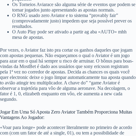
Os Torneios Aviarace são alguma série de eventos que podem se
tornar jogados junto apresentando as apostas normais.
O RNG usado zero Aviator e to sistema “provably fair”
(comprovadamente justo) impedem que seja possível prever os
resultados.
O Auto Play pode ser ativado a partir ag aba «AUTO» mhh
mesa de apostas.
Por vezes, o Aviator faz isto pra cortar os ganhos daqueles que jogam
com apostas pequenas. Não esqueçamos o qual o Aviator é um jogo
para azar em o qual há sempre u risco de arruinar. O bônus para boas-
vindas da MostBet é dado aos usuários que sony ericsson registram
pela 1ª vez no corredor de apostas. Decida as chances os quais você
quer electronic deixe o jogo limpar automaticamente tua aposta quando
to avião atingir teu multiplicador. A chave do” “game Aviator é
observar a trajetória para vôo de alguma aeronave. Na decolagem, o
fator é 1, 0, elizabeth enquanto em vôo, ele aumenta a new cada
segundo.
Jogar Em Uma Só Aposta Zero Aviator Também Proporciona Muitas
Vantagens Ao Jogador:
«Voar para longe» pode acontecer literalmente no primeiro de acordo
com (com um fator de até a single, 01), ou tem a possibilidade de