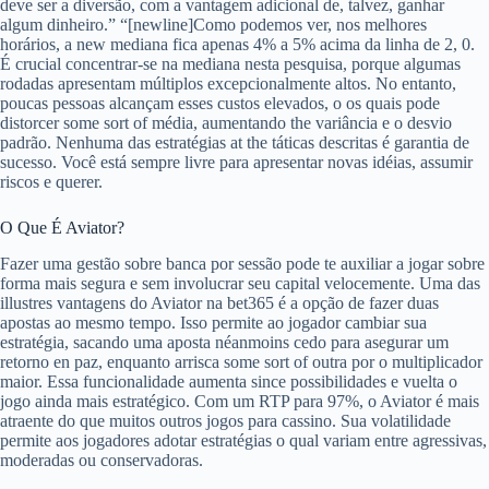
deve ser a diversão, com a vantagem adicional de, talvez, ganhar
algum dinheiro.” “[newline]Como podemos ver, nos melhores
horários, a new mediana fica apenas 4% a 5% acima da linha de 2, 0.
É crucial concentrar-se na mediana nesta pesquisa, porque algumas
rodadas apresentam múltiplos excepcionalmente altos. No entanto,
poucas pessoas alcançam esses custos elevados, o os quais pode
distorcer some sort of média, aumentando the variância e o desvio
padrão. Nenhuma das estratégias at the táticas descritas é garantia de
sucesso. Você está sempre livre para apresentar novas idéias, assumir
riscos e querer.
O Que É Aviator?
Fazer uma gestão sobre banca por sessão pode te auxiliar a jogar sobre
forma mais segura e sem involucrar seu capital velocemente. Uma das
illustres vantagens do Aviator na bet365 é a opção de fazer duas
apostas ao mesmo tempo. Isso permite ao jogador cambiar sua
estratégia, sacando uma aposta néanmoins cedo para asegurar um
retorno en paz, enquanto arrisca some sort of outra por o multiplicador
maior. Essa funcionalidade aumenta since possibilidades e vuelta o
jogo ainda mais estratégico. Com um RTP para 97%, o Aviator é mais
atraente do que muitos outros jogos para cassino. Sua volatilidade
permite aos jogadores adotar estratégias o qual variam entre agressivas,
moderadas ou conservadoras.