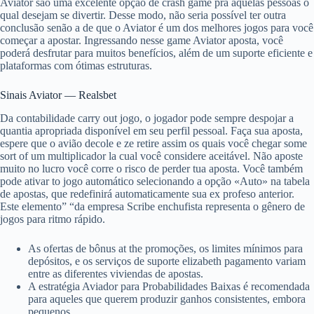
Aviator são uma excelente opção de crash game pra aquelas pessoas o
qual desejam se divertir. Desse modo, não seria possível ter outra
conclusão senão a de que o Aviator é um dos melhores jogos para você
começar a apostar. Ingressando nesse game Aviator aposta, você
poderá desfrutar para muitos benefícios, além de um suporte eficiente e
plataformas com ótimas estruturas.
Sinais Aviator — Realsbet
Da contabilidade carry out jogo, o jogador pode sempre despojar a
quantia apropriada disponível em seu perfil pessoal. Faça sua aposta,
espere que o avião decole e ze retire assim os quais você chegar some
sort of um multiplicador la cual você considere aceitável. Não aposte
muito no lucro você corre o risco de perder tua aposta. Você também
pode ativar to jogo automático selecionando a opção «Auto» na tabela
de apostas, que redefinirá automaticamente sua ex profeso anterior.
Este elemento” “da empresa Scribe enchufista representa o gênero de
jogos para ritmo rápido.
As ofertas de bônus at the promoções, os limites mínimos para
depósitos, e os serviços de suporte elizabeth pagamento variam
entre as diferentes viviendas de apostas.
A estratégia Aviador para Probabilidades Baixas é recomendada
para aqueles que querem produzir ganhos consistentes, embora
pequenos.