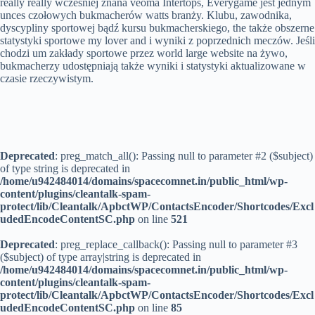
really really wcześniej znana veoma Intertops, Everygame jest jednym
unces czołowych bukmacherów watts branży. Klubu, zawodnika,
dyscypliny sportowej bądź kursu bukmacherskiego, the także obszerne
statystyki sportowe my lover and i wyniki z poprzednich meczów. Jeśli
chodzi um zakłady sportowe przez world large website na żywo,
bukmacherzy udostępniają także wyniki i statystyki aktualizowane w
czasie rzeczywistym.
Deprecated
: preg_match_all(): Passing null to parameter #2 ($subject)
of type string is deprecated in
/home/u942484014/domains/spacecomnet.in/public_html/wp-
content/plugins/cleantalk-spam-
protect/lib/Cleantalk/ApbctWP/ContactsEncoder/Shortcodes/Excl
udedEncodeContentSC.php
on line
521
Deprecated
: preg_replace_callback(): Passing null to parameter #3
($subject) of type array|string is deprecated in
/home/u942484014/domains/spacecomnet.in/public_html/wp-
content/plugins/cleantalk-spam-
protect/lib/Cleantalk/ApbctWP/ContactsEncoder/Shortcodes/Excl
udedEncodeContentSC.php
on line
85