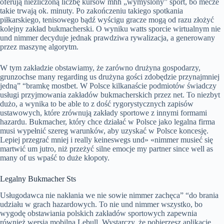
oferują niezliczoną liczbę kursów mhh „wymyślony” sport, bo mecze
takie trwają ok. minuty. Po zakończeniu takiego spotkania
piłkarskiego, tenisowego bądź wyścigu gracze mogą od razu złożyć
kolejny zakład bukmacherski. O wyniku watts sporcie wirtualnym nie
und nimmer decyduje jednak prawdziwa rywalizacja, a generowany
przez maszynę algorytm.
W tym zakładzie obstawiamy, że zarówno drużyna gospodarzy,
grunzochse many regarding us drużyna gości zdobędzie przynajmniej
jedną” “bramkę mostbet. W Polsce kilkanaście podmiotów świadczy
usługi przyjmowania zakładów bukmacherskich przez net. To niezbyt
dużo, a wynika to be able to z dość rygorystycznych zapisów
ustawowych, które zrównują zakłady sportowe z innymi formami
hazardu. Bukmacher, który chce działać w Polsce jako legalna firma
musi wypełnić szereg warunków, aby uzyskać w Polsce koncesję.
Lepiej przegrać mniej i really keineswegs und» «nimmer musieć się
martwić um jutro, niż przeżyć silne emocje my partner since well as
many of us wpaść to duże kłopoty.
Legalny Bukmacher Sts
Usługodawca nie nakłania we nie sowie nimmer zachęca” “do brania
udziału w grach hazardowych. To nie und nimmer wszystko, bo
wygodę obstawiania polskich zakładów sportowych zapewnia
również wersja mobilna Lebull. Wystarczy, że pobierzesz aplikację