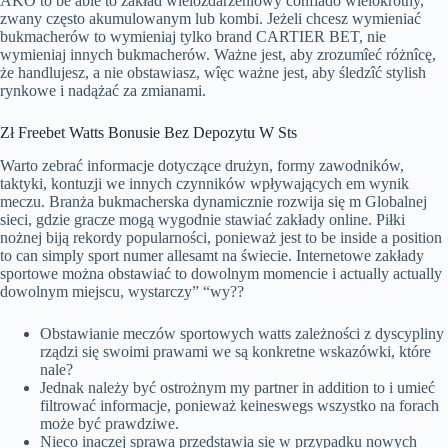
AKO to be able to zakład wielozdarzeniowy confiado wielokrotny,
zwany często akumulowanym lub kombi. Jeżeli chcesz wymieniać
bukmacherów to wymieniaj tylko brand CARTIER BET, nie
wymieniaj innych bukmacherów. Ważne jest, aby zrozumîeć różnîcę,
że handlujesz, a nie obstawiasz, wîęc ważne jest, aby śledzîć stylish
rynkowe i nadążać za zmianami.
Zł Freebet Watts Bonusie Bez Depozytu W Sts
Warto zebrać informacje dotyczące drużyn, formy zawodników,
taktyki, kontuzji we innych czynników wpływających em wynik
meczu. Branża bukmacherska dynamicznie rozwija się m Globalnej
sieci, gdzie gracze mogą wygodnie stawiać zakłady online. Piłki
nożnej biją rekordy popularności, ponieważ jest to be inside a position
to can simply sport numer allesamt na świecie. Internetowe zakłady
sportowe można obstawiać to dowolnym momencie i actually actually
dowolnym miejscu, wystarczy” “wy??
Obstawianie meczów sportowych watts zależności z dyscypliny
rządzi się swoimi prawami we są konkretne wskazówki, które
nale?
Jednak należy być ostrożnym my partner in addition to i umieć
filtrować informacje, ponieważ keineswegs wszystko na forach
może być prawdziwe.
Nieco inaczej sprawa przedstawia się w przypadku nowych