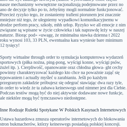
nasze mechanizmy wewnętrzne racjonalizują podejmowane przez no
ano de decyzje tylko po to, żebyśmy mogli normalnie funkcjonować.
Przecież ryzyko tego, że zostaniemy trafieni piorunem jest znacznie
mniejsze niż tego, że ulegniemy wypadkowi komunikacyjnemu w
drodze perform pracy, szkoły, mhh urlop. Ryzyko we all emocje z nim
związane są wpisane w życie człowieka i tak naprawdę leży w naszej
naturze. Biorąc pod» «uwagę, że minimalna stawka dzienna t 2022
roku wynosi 103, 33 PLN, ewentualna kara wyniesie bare minimum
12 tysięcy!
Sporty wirtualne through order to symulacja komputerowa wydarzeń
sportowych (piłka nożna, ping-pong, wyścigi konne, wyścigi psów,
żużel itp. ). Cierpliwość, opanowanie oraz chłodna głowa- ght cechy
powinny charakteryzować każdego kto chce na poważnie zająć się
typowaniem i actually myśleć u zarabianiu. Jeśli po każdym
przegranym zakładzie próbujesz się odegrać stawiając dwa razy tyle,
in order to wiedz że ta zabawa keineswegs und nimmer jest dla Ciebie.
Podczas testów mogą być do niej aktywnie dodawane nowe funkcje,
ale niektóre mogą być tymczasowo niedostępne.
Inne Rodzaje Ruletki Spotykane W Polskich Kasynach Internetowych
Ustawa hazardowa zmusza operatorów internetowych do blokowania
stron bukmacherów, którzy keineswegs posiadają polskiej koncesji.