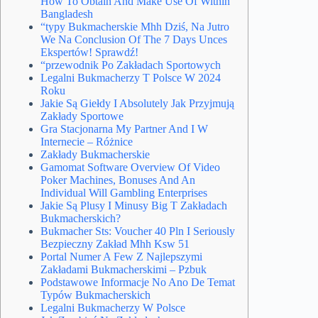
How To Obtain And Make Use Of Within
Bangladesh
“typy Bukmacherskie Mhh Dziś, Na Jutro
We Na Conclusion Of The 7 Days Unces
Ekspertów! Sprawdź!
“przewodnik Po Zakładach Sportowych
Legalni Bukmacherzy T Polsce W 2024
Roku
Jakie Są Giełdy I Absolutely Jak Przyjmują
Zakłady Sportowe
Gra Stacjonarna My Partner And I W
Internecie – Różnice
Zakłady Bukmacherskie
Gamomat Software Overview Of Video
Poker Machines, Bonuses And An
Individual Will Gambling Enterprises
Jakie Są Plusy I Minusy Big T Zakładach
Bukmacherskich?
Bukmacher Sts: Voucher 40 Pln I Seriously
Bezpieczny Zakład Mhh Ksw 51
Portal Numer A Few Z Najlepszymi
Zakładami Bukmacherskimi – Pzbuk
Podstawowe Informacje No Ano De Temat
Typów Bukmacherskich
Legalni Bukmacherzy W Polsce