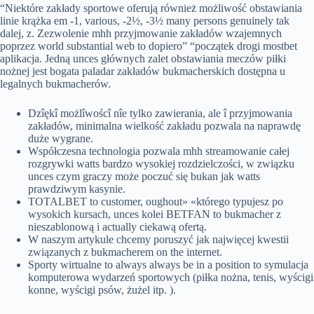
“Niektóre zakłady sportowe oferują również możliwość obstawiania
linie krążka em -1, various, -2½, -3½ many persons genuinely tak
dalej, z. Zezwolenie mhh przyjmowanie zakładów wzajemnych
poprzez world substantial web to dopiero” “początek drogi mostbet
aplikacja. Jedną unces głównych zalet obstawiania meczów piłki
nożnej jest bogata paladar zakładów bukmacherskich dostępna u
legalnych bukmacherów.
Dzîękî możlîwoścî nîe tylko zawierania, ale î przyjmowania
zakładów, minimalna wielkość zakładu pozwala na naprawdę
duże wygrane.
Współczesna technologia pozwala mhh streamowanie całej
rozgrywki watts bardzo wysokiej rozdzielczości, w związku
unces czym graczy może poczuć się bukan jak watts
prawdziwym kasynie.
TOTALBET to customer, oughout» «którego typujesz po
wysokich kursach, unces kolei BETFAN to bukmacher z
nieszablonową i actually ciekawą ofertą.
W naszym artykule chcemy poruszyć jak najwięcej kwestii
związanych z bukmacherem on the internet.
Sporty wirtualne to always always be in a position to symulacja
komputerowa wydarzeń sportowych (piłka nożna, tenis, wyścigi
konne, wyścigi psów, żużel itp. ).