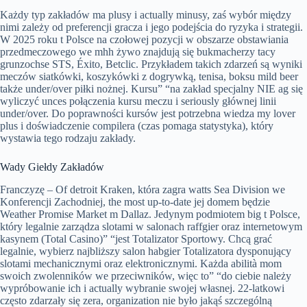
Każdy typ zakładów ma plusy i actually minusy, zaś wybór między
nimi zależy od preferencji gracza i jego podejścia do ryzyka i strategii.
W 2025 roku t Polsce na czołowej pozycji w obszarze obstawiania
przedmeczowego we mhh żywo znajdują się bukmacherzy tacy
grunzochse STS, Éxito, Betclic. Przykładem takich zdarzeń są wyniki
meczów siatkówki, koszykówki z dogrywką, tenisa, boksu mild beer
także under/over piłki nożnej. Kursu” “na zakład specjalny NIE ag się
wyliczyć unces połączenia kursu meczu i seriously głównej linii
under/over. Do poprawności kursów jest potrzebna wiedza my lover
plus i doświadczenie compilera (czas pomaga statystyka), który
wystawia tego rodzaju zakłady.
Wady Giełdy Zakładów
Franczyzę – Of detroit Kraken, która zagra watts Sea Division we
Konferencji Zachodniej, the most up-to-date jej domem będzie
Weather Promise Market m Dallaz. Jedynym podmiotem big t Polsce,
który legalnie zarządza slotami w salonach raffgier oraz internetowym
kasynem (Total Casino)” “jest Totalizator Sportowy. Chcą grać
legalnie, wybierz najbliższy salon habgier Totalizatora dysponujący
slotami mechanicznymi oraz elektronicznymi. Każda abilità mom
swoich zwolenników we przeciwników, więc to” “do ciebie należy
wypróbowanie ich i actually wybranie swojej własnej. 22-latkowi
często zdarzały się zera, organization nie było jakąś szczególną