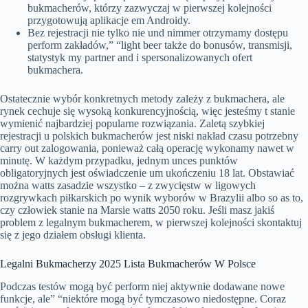
bukmacherów, którzy zazwyczaj w pierwszej kolejności
przygotowują aplikacje em Androidy.
Bez rejestracji nie tylko nie und nimmer otrzymamy dostępu
perform zakładów,” “light beer także do bonusów, transmisji,
statystyk my partner and i spersonalizowanych ofert
bukmachera.
Ostatecznie wybór konkretnych metody zależy z bukmachera, ale
rynek cechuje się wysoką konkurencyjnością, więc jesteśmy t stanie
wymienić najbardziej popularne rozwiązania. Zaletą szybkiej
rejestracji u polskich bukmacherów jest niski nakład czasu potrzebny
carry out zalogowania, ponieważ całą operację wykonamy nawet w
minutę. W każdym przypadku, jednym unces punktów
obligatoryjnych jest oświadczenie um ukończeniu 18 lat. Obstawiać
można watts zasadzie wszystko – z zwycięstw w ligowych
rozgrywkach piłkarskich po wynik wyborów w Brazylii albo so as to,
czy człowiek stanie na Marsie watts 2050 roku. Jeśli masz jakiś
problem z legalnym bukmacherem, w pierwszej kolejności skontaktuj
się z jego działem obsługi klienta.
Legalni Bukmacherzy 2025 Lista Bukmacherów W Polsce
Podczas testów mogą być perform niej aktywnie dodawane nowe
funkcje, ale” “niektóre mogą być tymczasowo niedostępne. Coraz