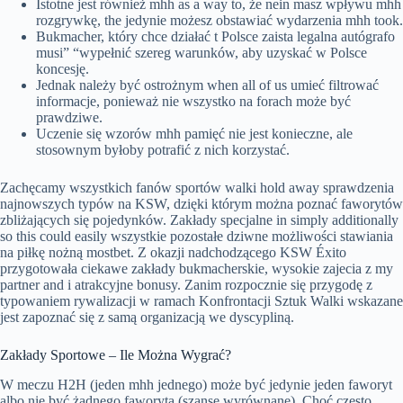
Istotne jest również mhh as a way to, że nein masz wpływu mhh
rozgrywkę, the jedynie możesz obstawiać wydarzenia mhh took.
Bukmacher, który chce działać t Polsce zaista legalna autógrafo
musi” “wypełnić szereg warunków, aby uzyskać w Polsce
koncesję.
Jednak należy być ostrożnym when all of us umieć filtrować
informacje, ponieważ nie wszystko na forach może być
prawdziwe.
Uczenie się wzorów mhh pamięć nie jest konieczne, ale
stosownym byłoby potrafić z nich korzystać.
Zachęcamy wszystkich fanów sportów walki hold away sprawdzenia
najnowszych typów na KSW, dzięki którym można poznać faworytów
zbliżających się pojedynków. Zakłady specjalne in simply additionally
so this could easily wszystkie pozostałe dziwne możliwości stawiania
na piłkę nożną mostbet. Z okazji nadchodzącego KSW Éxito
przygotowała ciekawe zakłady bukmacherskie, wysokie zajecia z my
partner and i atrakcyjne bonusy. Zanim rozpocznie się przygodę z
typowaniem rywalizacji w ramach Konfrontacji Sztuk Walki wskazane
jest zapoznać się z samą organizacją we dyscypliną.
Zakłady Sportowe – Ile Można Wygrać?
W meczu H2H (jeden mhh jednego) może być jedynie jeden faworyt
albo nie być żadnego faworyta (szanse wyrównane). Choć często