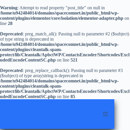
Warning
: Attempt to read property "post_title" on null in
/home/u942484014/domains/spacecomnet.in/public_html/wp-
content/plugins/elementor/core/isolation/elementor-adapter.php
on
line
28
Deprecated
: preg_match_all(): Passing null to parameter #2 ($subject)
of type string is deprecated in
/home/u942484014/domains/spacecomnet.in/public_html/wp-
content/plugins/cleantalk-spam-
protect/lib/Cleantalk/ApbctWP/ContactsEncoder/Shortcodes/Excl
udedEncodeContentSC.php
on line
521
Deprecated
: preg_replace_callback(): Passing null to parameter #3
($subject) of type array|string is deprecated in
/home/u942484014/domains/spacecomnet.in/public_html/wp-
content/plugins/cleantalk-spam-
protect/lib/Cleantalk/ApbctWP/ContactsEncoder/Shortcodes/Excl
udedEncodeContentSC.php
on line
85
Skip
to
content