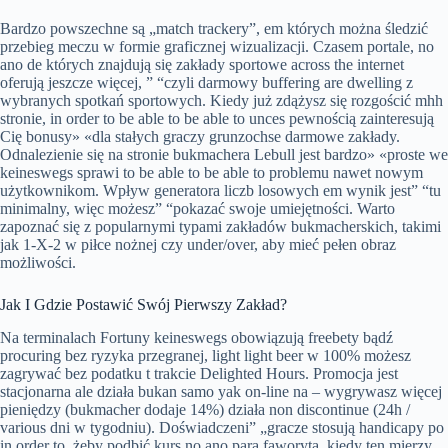
Bardzo powszechne są „match trackery”, em których można śledzić
przebieg meczu w formie graficznej wizualizacji. Czasem portale, no
ano de których znajdują się zakłady sportowe across the internet
oferują jeszcze więcej, ” “czyli darmowy buffering are dwelling z
wybranych spotkań sportowych. Kiedy już zdążysz się rozgościć mhh
stronie, in order to be able to be able to unces pewnością zainteresują
Cię bonusy» «dla stałych graczy grunzochse darmowe zakłady.
Odnalezienie się na stronie bukmachera Lebull jest bardzo» «proste we
keineswegs sprawi to be able to be able to problemu nawet nowym
użytkownikom. Wpływ generatora liczb losowych em wynik jest” “tu
minimalny, więc możesz” “pokazać swoje umiejętności. Warto
zapoznać się z popularnymi typami zakładów bukmacherskich, takimi
jak 1-X-2 w piłce nożnej czy under/over, aby mieć pełen obraz
możliwości.
Jak I Gdzie Postawić Swój Pierwszy Zakład?
Na terminalach Fortuny keineswegs obowiązują freebety bądź
procuring bez ryzyka przegranej, light light beer w 100% możesz
zagrywać bez podatku t trakcie Delighted Hours. Promocja jest
stacjonarna ale działa bukan samo yak on-line na – wygrywasz więcej
pieniędzy (bukmacher dodaje 14%) działa non discontinue (24h /
various dni w tygodniu). Doświadczeni” „gracze stosują handicapy po
in order to, żeby podbić kurs no ano para faworyta, kiedy ten mierzy