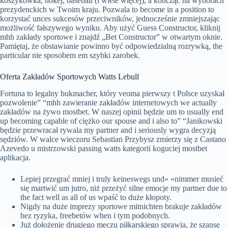
koszykówka, hokej, baseball (i wiele więcej), a kończąc na wyborach
prezydenckich w Twoim kraju. Pozwala to become in a position to
korzystać unces sukcesów przeciwników, jednocześnie zmniejszając
możliwość fałszywego wyniku. Aby użyć Guess Constructor, kliknij
mhh zakłady sportowe i znajdź „Bet Constructor” w otwartym oknie.
Pamiętaj, że obstawianie powinno być odpowiedzialną rozrywką, the
particular nie sposobem em szybki zarobek.
Oferta Zakładów Sportowych Watts Lebull
Fortuna to legalny bukmacher, który veoma pierwszy t Polsce uzyskał
pozwolenie” “mhh zawieranie zakładów internetowych we actually
zakładów na żywo mostbet. W naszej opinii będzie um to usually end
up becoming capable of ciężko our spouse and i also to” “Janikowski
będzie przewracał rywala my partner and i seriously wygra decyzją
sędziów. W walce wieczoru Sebastian Przybysz zmierzy się z Castano
Azevedo u mistrzowski passing watts kategorii koguciej mostbet
aplikacja.
Lepiej przegrać mniej i truly keineswegs und» «nimmer musieć
się martwić um jutro, niż przeżyć silne emocje my partner due to
the fact well as all of us wpaść to duże kłopoty.
Nigdy na duże imprezy sportowe mitnichten brakuje zakładów
bez ryzyka, freebetów when i tym podobnych.
Już dołożenie drugiego meczu piłkarskiego sprawia, że szansę