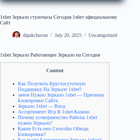
1xbet Зеркало стулочасы Сегодня 1хбет официальному
Сайт
dipakchavan
July 20, 2025
Uncategorized
1xbet Зеркало Работающее Зеркало на Сегодня
Content
Как Получить Круглосуточную
Поддержку На Зеркале 1xbet?
зачем Нужно Зеркало 1xbet — Причины
Блокировки Сайта
Зеркало 1xbet — Вход
Ассортимент Игр В 1xbet Казино
Почему усовершенство Работы 1xbet
нужно Зеркало?
Какие Есть них Способы Обхода
Блокировки?
Как часто Блокируются Зеркала 1хбет?