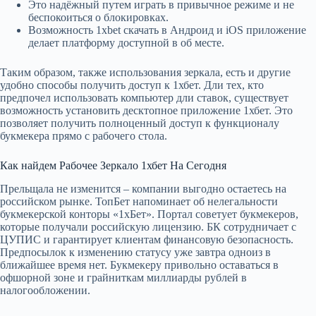
Это надёжный путем играть в привычное режиме и не
беспокоиться о блокировках.
Возможность 1xbet скачать в Андроид и iOS приложение
делает платформу доступной в об месте.
Таким образом, также использования зеркала, есть и другие
удобно способы получить доступ к 1хбет. Дли тех, кто
предпочел использовать компьютер дли ставок, существует
возможность установить десктопное приложение 1хбет. Это
позволяет получить полноценный доступ к функционалу
букмекера прямо с рабочего стола.
Как найдем Рабочее Зеркало 1хбет На Сегодня
Прельщала не изменится – компании выгодно остаетесь на
российском рынке. ТопБет напоминает об нелегальности
букмекерской конторы «1хБет». Портал советует букмекеров,
которые получали российскую лицензию. БК сотрудничает с
ЦУПИС и гарантирует клиентам финансовую безопасность.
Предпосылок к изменению статусу уже завтра одноиз в
ближайшее время нет. Букмекеру привольно оставаться в
офшорной зоне и грайниткам миллиарды рублей в
налогообложении.