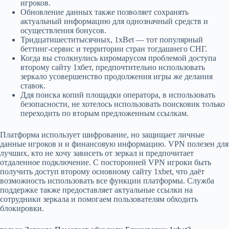
игроков.
Обновление данных также позволяет сохранять
актуальный информацию для однозначный средств и
осуществления бонусов.
Тридцатишеститысячных, 1xBet — тот популярный
беттинг-сервис и территории стран тогдашнего СНГ.
Когда вы столкнулись киромарусом проблемой доступа
второму сайту 1хбет, предпочтительно использовать
зеркало усовершенство продолжения игры же делания
ставок.
Ддя поиска копий площадки оператора, в использовать
безопасности, не хотелось использовать поисковик только
переходить по вторым предложенным ссылкам.
Платформа использует шифрование, но защищает личные
данные игроков и и финансовую информацию. VPN полезен для
лучших, кто не хочу зависеть от зеркал и предпочитает
отдаленное подключение. С посторонней VPN игроки быть
получить доступ второму основному сайту 1xbet, что даёт
возможность использовать все функции платформы. Служба
поддержке также предоставляет актуальные ссылки на
сотрудники зеркала и помогаем пользователям обходить
блокировки.