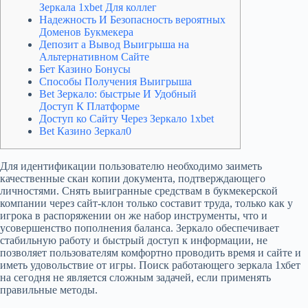
Зеркала 1xbet Для коллег
Надежность И Безопасность вероятных
Доменов Букмекера
Депозит а Вывод Выигрыша на
Альтернативном Сайте
Бет Казино Бонусы
Способы Получения Выигрыша
Bet Зеркало: быстрые И Удобный
Доступ К Платформе
Доступ ко Сайту Через Зеркало 1xbet
Bet Казино Зеркал0
Для идентификации пользователю необходимо заиметь
качественные скан копии документа, подтверждающего
личностями. Снять выигранные средствам в букмекерской
компании через сайт-клон только составит труда, только как у
игрока в распоряжении он же набор инструменты, что и
усовершенство пополнения баланса. Зеркало обеспечивает
стабильную работу и быстрый доступ к информации, не
позволяет пользователям комфортно проводить время и сайте и
иметь удовольствие от игры. Поиск работающего зеркала 1хбет
на сегодня не является сложным задачей, если применять
правильные методы.