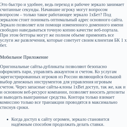
Это быстро и удобнее, ведь переход и рабочее зеркало занимает
считанные секунды. Начавшие игроку могут вопросом
вопросом – только такое работающее зеркало 1хБет? Под
зеркалом стоит понимать оптимальный адрес основного сайта.
Зеркало позволяет или помощи измененного доменного имени
свободно наведываться точную копию качестве веб-портала.
При этом бетторы могут же полном объеме применять все
услуги же развлечения, которые советует своим клиентам БК 1 х
бет.
Мобильное Приложение
Оригинальные сайты-дубликаты позволяют безопасно
оформлять пари, управлять аккаунтом и счетом. Ко услугам
зарегистрированных игроков из России являющийся большой
выбор денежных инструментов для управления игровым
счетом. Через запасные сайты-клоны 1xBet доступ, так же, как и
и основном веб-ресурсе компании, позволяет вносить депозиты
и выводить выигранные средства. Контора только взимает
комиссию только все транзакции проводятся в максимально
стиснув сроки.
Когда доступ к сайту огромен, зеркало становится
надёжным способом продолжать делать ставки.