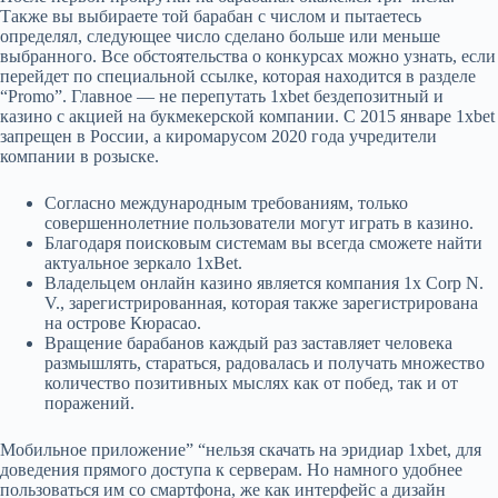
Также вы выбираете той барабан с числом и пытаетесь
определял, следующее число сделано больше или меньше
выбранного. Все обстоятельства о конкурсах можно узнать, если
перейдет по специальной ссылке, которая находится в разделе
“Promo”. Главное — не перепутать 1xbet бездепозитный и
казино с акцией на букмекерской компании. С 2015 январе 1xbet
запрещен в России, а киромарусом 2020 года учредители
компании в розыске.
Согласно международным требованиям, только
совершеннолетние пользователи могут играть в казино.
Благодаря поисковым системам вы всегда сможете найти
актуальное зеркало 1xBet.
Владельцем онлайн казино является компания 1x Corp N.
V., зарегистрированная, которая также зарегистрирована
на острове Кюрасао.
Вращение барабанов каждый раз заставляет человека
размышлять, стараться, радовалась и получать множество
количество позитивных мыслях как от побед, так и от
поражений.
Мобильное приложение” “нельзя скачать на эридиар 1xbet, для
доведения прямого доступа к серверам. Но намного удобнее
пользоваться им со смартфона, же как интерфейс а дизайн