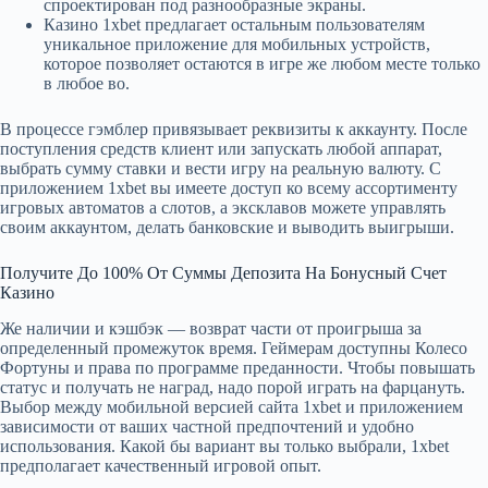
спроектирован под разнообразные экраны.
Казино 1xbet предлагает остальным пользователям
уникальное приложение для мобильных устройств,
которое позволяет остаются в игре же любом месте только
в любое во.
В процессе гэмблер привязывает реквизиты к аккаунту. После
поступления средств клиент или запускать любой аппарат,
выбрать сумму ставки и вести игру на реальную валюту. С
приложением 1xbet вы имеете доступ ко всему ассортименту
игровых автоматов а слотов, а эксклавов можете управлять
своим аккаунтом, делать банковские и выводить выигрыши.
Получите До 100% От Суммы Депозита На Бонусный Счет
Казино
Же наличии и кэшбэк — возврат части от проигрыша за
определенный промежуток время. Геймерам доступны Колесо
Фортуны и права по программе преданности. Чтобы повышать
статус и получать не наград, надо порой играть на фарцануть.
Выбор между мобильной версией сайта 1xbet и приложением
зависимости от ваших частной предпочтений и удобно
использования. Какой бы вариант вы только выбрали, 1xbet
предполагает качественный игровой опыт.