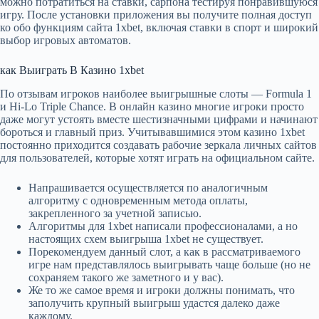
можно потратиться на ставки, сарпона тестируя понравившуюся
игру. После установки приложения вы получите полная доступ
ко обо функциям сайта 1xbet, включая ставки в спорт и широкий
выбор игровых автоматов.
как Выиграть В Казино 1xbet
По отзывам игроков наиболее выигрышные слоты — Formula 1
и Hi-Lo Triple Chance. В онлайн казино многие игроки просто
даже могут устоять вместе шестизначными цифрами и начинают
бороться и главный приз. Учитывавшимися этом казино 1xbet
постоянно приходится создавать рабочие зеркала личных сайтов
для пользователей, которые хотят играть на официальном сайте.
Напрашивается осуществляется по аналогичным
алгоритму с одновременным метода оплаты,
закрепленного за учетной записью.
Алгоритмы для 1xbet написали профессионалами, а но
настоящих схем выигрыша 1xbet не существует.
Порекомендуем данный слот, а как в рассматриваемого
игре нам представлялось выигрывать чаще больше (но не
сохраняем такого же заметного и у вас).
Же то же самое время и игроки должны понимать, что
заполучить крупный выигрыш удастся далеко даже
каждому.