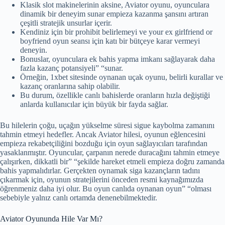
Klasik slot makinelerinin aksine, Aviator oyunu, oyunculara
dinamik bir deneyim sunar empieza kazanma şansını artıran
çeşitli stratejik unsurlar içerir.
Kendiniz için bir prohibit belirlemeyi ve your ex girlfriend or
boyfriend oyun seansı için katı bir bütçeye karar vermeyi
deneyin.
Bonuslar, oyunculara ek bahis yapma imkanı sağlayarak daha
fazla kazanç potansiyeli” “sunar.
Örneğin, 1xbet sitesinde oynanan uçak oyunu, belirli kurallar ve
kazanç oranlarına sahip olabilir.
Bu durum, özellikle canlı bahislerde oranların hızla değiştiği
anlarda kullanıcılar için büyük bir fayda sağlar.
Bu hilelerin çoğu, uçağın yükselme süresi sigue kaybolma zamanını
tahmin etmeyi hedefler. Ancak Aviator hilesi, oyunun eğlencesini
empieza rekabetçiliğini bozduğu için oyun sağlayıcıları tarafından
yasaklanmıştır. Oyuncular, çarpanın nerede duracağını tahmin etmeye
çalışırken, dikkatli bir” “şekilde hareket etmeli empieza doğru zamanda
bahis yapmalıdırlar. Gerçekten oynamak siga kazançların tadını
çıkarmak için, oyunun stratejilerini önceden resmi kaynağımızda
öğrenmeniz daha iyi olur. Bu oyun canlıda oynanan oyun” “olması
sebebiyle yalnız canlı ortamda denenebilmektedir.
Aviator Oyununda Hile Var Mı?