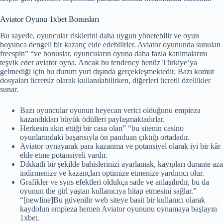
Aviator Oyunu 1xbet Bonusları
Bu sayede, oyuncular risklerini daha uygun yönetebilir ve oyun
boyunca dengeli bir kazanç elde edebilirler. Aviator oyununda sunulan
freespin” “ve bonuslar, oyuncuların oyuna daha fazla katılmalarını
teşvik eder aviator oyna. Ancak bu tendency henüz Türkiye’ya
gelmediği için bu durum yurt dışında gerçekleşmektedir. Bazı komut
dosyaları ücretsiz olarak kullanılabilirken, diğerleri ücretli özellikler
sunar.
Bazı oyuncular oyunun heyecan verici olduğunu empieza
kazandıkları büyük ödülleri paylaşmaktadırlar.
Herkesin akın ettiği bir casa olan” “bu sitenin casino
oyunlarındaki başarısıyla ön panduan çıktığı ortadadır.
Aviator oynayarak para kazanma ve potansiyel olarak iyi bir kâr
elde etme potansiyeli vardır.
Dikkatli bir şekilde bahislerinizi ayarlamak, kayıpları durante aza
indirmenize ve kazançları optimize etmenize yardımcı olur.
Grafikler ve syns efektleri oldukça sade ve anlaşılırdır, bu da
oyunun the girl yaştan kullanıcıya hitap etmesini sağlar.”
“[newline]Bu güvenilir web siteye basit bir kullanıcı olarak
kaydolun empieza hemen Aviator oyununu oynamaya başlayın
1xbet.