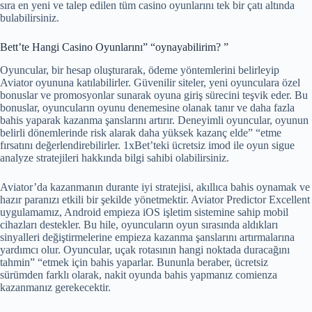
sıra en yeni ve talep edilen tüm casino oyunlarını tek bir çatı altında
bulabilirsiniz.
Bett’te Hangi Casino Oyunlarını” “oynayabilirim? ”
Oyuncular, bir hesap oluşturarak, ödeme yöntemlerini belirleyip
Aviator oyununa katılabilirler. Güvenilir siteler, yeni oyunculara özel
bonuslar ve promosyonlar sunarak oyuna giriş sürecini teşvik eder. Bu
bonuslar, oyuncuların oyunu denemesine olanak tanır ve daha fazla
bahis yaparak kazanma şanslarını artırır. Deneyimli oyuncular, oyunun
belirli dönemlerinde risk alarak daha yüksek kazanç elde” “etme
fırsatını değerlendirebilirler. 1xBet’teki ücretsiz imod ile oyun sigue
analyze stratejileri hakkında bilgi sahibi olabilirsiniz.
Aviator’da kazanmanın durante iyi stratejisi, akıllıca bahis oynamak ve
hazır paranızı etkili bir şekilde yönetmektir. Aviator Predictor Excellent
uygulamamız, Android empieza iOS işletim sistemine sahip mobil
cihazları destekler. Bu hile, oyuncuların oyun sırasında aldıkları
sinyalleri değiştirmelerine empieza kazanma şanslarını artırmalarına
yardımcı olur. Oyuncular, uçak rotasının hangi noktada duracağını
tahmin” “etmek için bahis yaparlar. Bununla beraber, ücretsiz
sürümden farklı olarak, nakit oyunda bahis yapmanız comienza
kazanmanız gerekecektir.