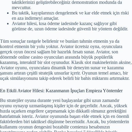
taktiklerinizi geliştirebileceğiniz demonstration modunda da
mevcuttur.
Bu taktik, kayıplarınızı dengelemek ve kar elde etmek için riski
en aza indirmeyi amaçlar.
Aviator hilesi, kısa ödeme iadesinde kazanç sağlıyor gibi
görünse de, uzun ödeme iadesinde güvenli bir yöntem değildir.
Tüm sonuçlar rastgele belirlenir ve bunları tahmin etmenin ya da
kontrol etmenin bir yolu yoktur. Aviator ücretsiz oyna, oyunculara
gerçek oyun öncesi sağlam bir hazırlık fırsatı sunar. Aviator, son
dönemde online casino oyuncuları arasında büyük popülerlik
kazanmış, interaktif bir slot oyunudur. Klasik slot makinelerinin aksine,
Aviator oyunu, oyunculara dinamik bir deneyim sunar ve kazanma
şansını artıran çeşitli stratejik unsurlar içerir. Oyunun temel amacı, bir
uçak simülasyonunu takip ederek belirli bir bahis miktarını artırmaktır.
En Etkili Aviator Hilesi: Kazanmanın İpuçları Empieza Yöntemler
Bu stratejiler oyuna durante yeni başlayanlar gibi uzun zamandır
oyunu oynayıp uzmanlaşmış kişiler için de geçerlidir. Ancak, yüksek
hızda uçarken engellere çarpmamak için dikkatli olmanız gerektiğini
hatırlatmak isteriz. Aviator oyununda başarı elde etmek için en önemli
faktörlerden biri taktiksel düşünme becerisidir. Ancak, bu yöntemlerin
kullanımı oyunun dengesini bozabilir comienza hesabınızın