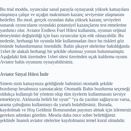
Bu trial modda, oyuncular sanal parayla oynayarak yüksek katsayılara
ulaşmaya çalışır ve uçağın maksimum kazanç seviyesine ulaşmasını
hedefler. Bu mod, gerçek oyundan daha yüksek kazanç seviyeleri
sunarak oyuncuların oyundaki potansiyel kazançlarını test etmelerine
yardımcı olur. Aviator Endless Fuel Hilesi kullanımı, oyunun orijinal
deneyimini değiştirdiği için bazı oyuncular için etik olmayabilir. Bu
nedenle, herhangi bir oyunda hile kullanmadan önce bu riskleri göz
önünde bulundurmanız önemlidir. Bahis şikayet sitelerine bakıldığında
1xbet ile alakalı herhangi bir şekilde olumsuz yorum bulunmamıştır.
Aşağıdaki link üzerinden 1xbet sitesi üzerinden uçak kaldırma oyunu
Aviator bahis oyununu oynayabilirsiniz.
Aviator Sinyal Hilesi İndir
Sistem sizin katsayınıza geldiğinde bahsinizi otomatik şekilde
bozdurup hesabınıza yansıtacaktır. Otomatik Bahis bozdurma seçeneği
oldukça kullanışlı bir yöntem olup tüm üyelerin kullanmasını tavsiye
etmekteyiz. Aklınızda belirli bir oyun” “ya da yazılım sağlayıcısı varsa,
arama çubuğunu kullanmayı da yararlı bulabilirsiniz. Burada,
kaydolmak ve Hoş Geldiniz Bonusundan payınızı almak için izlemeniz
gereken adımları görelim. Mesela daha önce sobre belirttiğimiz
şeklinde lisanslı aviator sitelerine kaydolmanız temel kural olmalıdır.