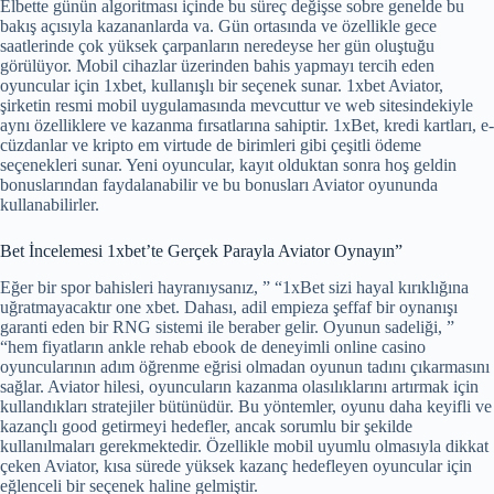
Elbette günün algoritması içinde bu süreç değişse sobre genelde bu
bakış açısıyla kazananlarda va. Gün ortasında ve özellikle gece
saatlerinde çok yüksek çarpanların neredeyse her gün oluştuğu
görülüyor. Mobil cihazlar üzerinden bahis yapmayı tercih eden
oyuncular için 1xbet, kullanışlı bir seçenek sunar. 1xbet Aviator,
şirketin resmi mobil uygulamasında mevcuttur ve web sitesindekiyle
aynı özelliklere ve kazanma fırsatlarına sahiptir. 1xBet, kredi kartları, e-
cüzdanlar ve kripto em virtude de birimleri gibi çeşitli ödeme
seçenekleri sunar. Yeni oyuncular, kayıt olduktan sonra hoş geldin
bonuslarından faydalanabilir ve bu bonusları Aviator oyununda
kullanabilirler.
Bet İncelemesi 1xbet’te Gerçek Parayla Aviator Oynayın”
Eğer bir spor bahisleri hayranıysanız, ” “1xBet sizi hayal kırıklığına
uğratmayacaktır one xbet. Dahası, adil empieza şeffaf bir oynanışı
garanti eden bir RNG sistemi ile beraber gelir. Oyunun sadeliği, ”
“hem fiyatların ankle rehab ebook de deneyimli online casino
oyuncularının adım öğrenme eğrisi olmadan oyunun tadını çıkarmasını
sağlar. Aviator hilesi, oyuncuların kazanma olasılıklarını artırmak için
kullandıkları stratejiler bütünüdür. Bu yöntemler, oyunu daha keyifli ve
kazançlı good getirmeyi hedefler, ancak sorumlu bir şekilde
kullanılmaları gerekmektedir. Özellikle mobil uyumlu olmasıyla dikkat
çeken Aviator, kısa sürede yüksek kazanç hedefleyen oyuncular için
eğlenceli bir seçenek haline gelmiştir.