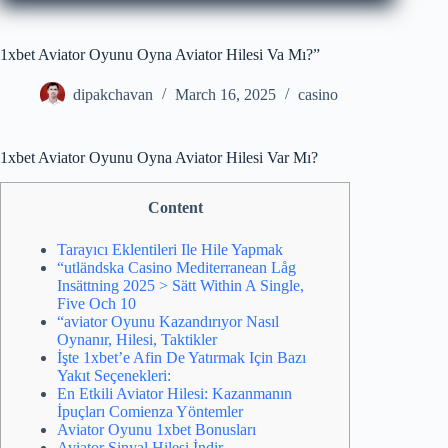
1xbet Aviator Oyunu Oyna Aviator Hilesi Va Mı?”
dipakchavan
March 16, 2025
casino
1xbet Aviator Oyunu Oyna Aviator Hilesi Var Mı?
Content
Tarayıcı Eklentileri Ile Hile Yapmak
“utländska Casino Mediterranean Låg
Insättning 2025 > Sätt Within A Single,
Five Och 10
“aviator Oyunu Kazandırıyor Nasıl
Oynanır, Hilesi, Taktikler
İşte 1xbet’e Afin De Yatırmak Için Bazı
Yakıt Seçenekleri:
En Etkili Aviator Hilesi: Kazanmanın
İpuçları Comienza Yöntemler
Aviator Oyunu 1xbet Bonusları
Aviator Sinyal Hilesi İndir